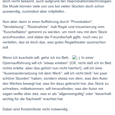
doch recht bekannt, auch aufgrund der Reproduktionstechnologien.
das der richtigeWeg?
Die Musik können viele von uns bei vielen Stücken doch schon
auswendig, zumindest aber mitpfeifen...
LG Lotosblume
Nun aber dann in einer Aufführung durch "Provokation",
"Verstärkung", "Rücknahme", halt Regie und Inszenierung vom
"Kuschelfaktor" getrennt zu werden, um mich neu mit dem Stück
anzufreunden, und dabei die Freundschaft ggfls. noch neu zu
vertiefen, das ist doch das, was gutes Regietheater ausmachen
soll.
Wenn ich kuscheln will, gehe ich ins Bett...
In einer
Opernaufführung will ich "etwas erleben" (OK, nicht daß ich im Bett
nichts erlebe, aber das gehört nun nicht hierhin!), will ich eine
"Auseinandersetzung mit dem Werk", will ich nicht bloß "ein paar
schöne Stunden" haben, sondern etwas von dem, was den Autor
des Werkes bewegt hat, was ihn dazu gebracht hat, das Stück zu
schreiben, mitbekommen, will herausfinden, was der Autor mir
sagen wollte über das, was er als "allgemeingültig" oder "dauerhaft
wichtig für die Nachwelt" erachtet hat.
Dabei sind Kostümfeste nicht notwendig...