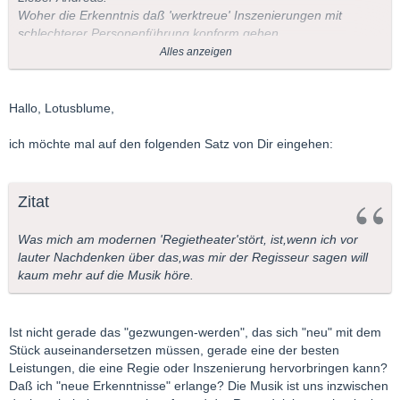
Woher die Erkenntnis daß 'werktreue' Inszenierungen mit
schlechterer Personenführung konform gehen.
Das kommt doch nur auf den Regisseur,aber nicht auf die
Alles anzeigen
Inszenierung an.
Ich glaube ,daß man ohnehin oft Regie mit Inszenierung
verwechselt.
Hallo, Lotusblume,
Dabei spreche ich nicht von der Selbstinszenierung mancher
Regisseure.
ich möchte mal auf den folgenden Satz von Dir eingehen:
Was mich am modernen 'Regietheater'stört, ist,wenn ich vor
lauter Nachdenken über das,was mir der Regisseur sagen will
kaum mehr auf die Musik höre. Das hat aber nichts damit zu
Zitat
tun,daß man durchaus auch 'modern' in Szene setzen kann.
Nur sollte man nicht aus Mozarts Figaro ein Ibsendrama
Was mich am modernen 'Regietheater'stört, ist,wenn ich vor
machen.Das war es nie und sollte es auch nie sein.(Das ist
lauter Nachdenken über das,was mir der Regisseur sagen will
natürlich nur meine ganz subjektive Meinung)
kaum mehr auf die Musik höre.
Bei Wagners 'Ring' ist das schon etwas anderes,sicher aber
nicht bei den Meistersingern. Auch da kann man natürlich
modernisieren.Wieland Wagner hat das ja wirklich perfekt
Ist nicht gerade das "gezwungen-werden", das sich "neu" mit dem
vorgemacht.
Stück auseinandersetzen müssen, gerade eine der besten
Die Bühne entrümpeln ,von Plüsch und Bärenfell befreien,ich
Leistungen, die eine Regie oder Inszenierung hervorbringen kann?
denke dagegen ist niemand,aber die Bühne wieder vollstopfen
Daß ich "neue Erkenntnisse" erlange? Die Musik ist uns inzwischen
mit nicht zur Handlung passenden Utensilien und Kostümen.Ist