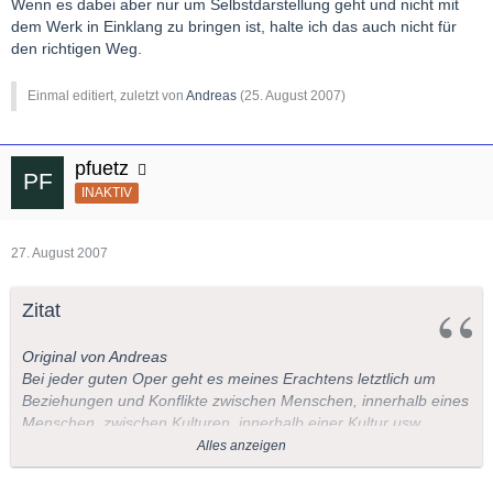
Wenn es dabei aber nur um Selbstdarstellung geht und nicht mit
dem Werk in Einklang zu bringen ist, halte ich das auch nicht für
den richtigen Weg.
Einmal editiert, zuletzt von
Andreas
(
25. August 2007
)
pfuetz
INAKTIV
27. August 2007
Zitat
Original von Andreas
Bei jeder guten Oper geht es meines Erachtens letztlich um
Beziehungen und Konflikte zwischen Menschen, innerhalb eines
Menschen, zwischen Kulturen, innerhalb einer Kultur usw..
Für mich stellt sich deshalb die Ausgangsfrage so dar –
Alles anzeigen
welchem Inszenierungsstil gelingt es eher diese Hintergründe
des Werkes aufzudecken und zu verdeutlichen?