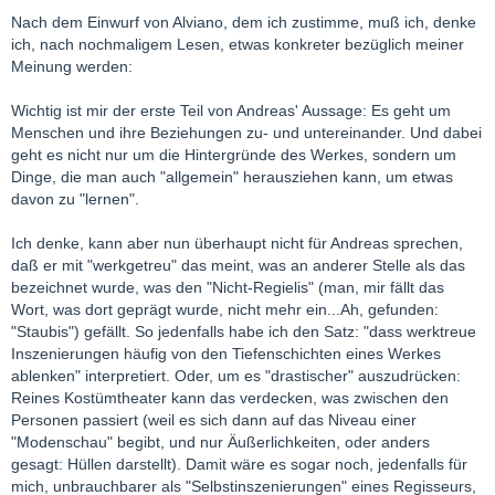
Nach dem Einwurf von Alviano, dem ich zustimme, muß ich, denke
Grundsätzlich kann dies theoretisch beiden Stilen gelingen.
ich, nach nochmaligem Lesen, etwas konkreter bezüglich meiner
Allerdings ist es auch meine Erfahrung, dass werktreue
Meinung werden:
Inszenierungen häufig von den Tiefenschichten eines Werkes
ablenken – zu sehr ziehen sie die Aufmerksamkeit der
Wichtig ist mir der erste Teil von Andreas' Aussage: Es geht um
Zuschauer auf Äußeres (schönes Bühnenbild und Kostüme
Menschen und ihre Beziehungen zu- und untereinander. Und dabei
usw.). Außerdem erwecken sie den Anschein, dass das, was auf
geht es nicht nur um die Hintergründe des Werkes, sondern um
der Bühne geschieht gar nichts mehr mit den Menschen von
Dinge, die man auch "allgemein" herausziehen kann, um etwas
heute zu tun hat – „so war das früher halt“. Das sehe ich aber
davon zu "lernen".
gerade anders: Die großen Opernwerke zeichnen sich doch
dadurch aus, dass sie auch die modernen Menschen noch
Ich denke, kann aber nun überhaupt nicht für Andreas sprechen,
tangieren. Es dreht sich doch schließlich um die großen
daß er mit "werkgetreu" das meint, was an anderer Stelle als das
Themen wie Liebe, Eifersucht, Rache, Macht usw..
bezeichnet wurde, was den "Nicht-Regielis" (man, mir fällt das
Provokative Inszenierungen gelingt es meines Erachtens
Wort, was dort geprägt wurde, nicht mehr ein...Ah, gefunden:
deutlich besser, die oben angesprochenen Konflikte offen zu
"Staubis") gefällt. So jedenfalls habe ich den Satz: "dass werktreue
legen und nicht hinter dem historischen Gewand zu vernebeln.
Inszenierungen häufig von den Tiefenschichten eines Werkes
Außerdem machen sie sehr wohl deutlich, dass das, was auf
ablenken" interpretiert. Oder, um es "drastischer" auszudrücken:
der Bühne geschieht, auch den Menschen von heute noch
Reines Kostümtheater kann das verdecken, was zwischen den
etwas angeht. Nur so macht Oper als Kunst meines Erachtens
Personen passiert (weil es sich dann auf das Niveau einer
Sinn.
"Modenschau" begibt, und nur Äußerlichkeiten, oder anders
gesagt: Hüllen darstellt). Damit wäre es sogar noch, jedenfalls für
D.h. aber auch, wo provokative Inszenierungen nur Selbstzweck
mich, unbrauchbarer als "Selbstinszenierungen" eines Regisseurs,