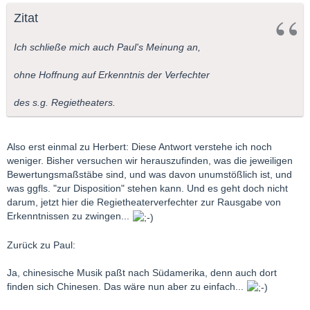
Nimm "Das Land des Lächelns". Paßt jene "chinesische" Musik
Zitat
in Süd Amerika? Nur weil ein Regisseur meint, es passiert was
wichtiges dort, und er versucht uns das zu deuten. Oder Irak.
Ich schließe mich auch Paul's Meinung an,
Und obwohl mein Beispiel der Entführung kein schönes Beispiel
ist, ist Deine Widerlegung - es tut mir Leid - wirklich irreal.
ohne Hoffnung auf Erkenntnis der Verfechter
Der größte Fehler, der ein Regisseur machen kann, ist m.E
des s.g. Regietheaters.
versuchen die politischen/wirtschaftlichen/sozialen/usw
Umstände von heute in einem bereits
Jahrhunderte/Jahrzenhnte existierenden Werk hinein zu
Also erst einmal zu Herbert: Diese Antwort verstehe ich noch
interpretieren
.
weniger. Bisher versuchen wir herauszufinden, was die jeweiligen
Oder wenn er es eine derartige Interpretation gibt, obwohl das
Bewertungsmaßstäbe sind, und was davon unumstößlich ist, und
Werk "nur" als Unterhaltung geschrieben war. Beispiel: "Doktor
was ggfls. "zur Disposition" stehen kann. Und es geht doch nicht
und Apotheker" von Dittersdorf.
darum, jetzt hier die Regietheaterverfechter zur Rausgabe von
Erkenntnissen zu zwingen...
Weiter will ich nichts mehr hierzu sagen, denn sonst wiederhole
ich nur Argumente.
Zurück zu Paul:
LG, Paul
Ja, chinesische Musik paßt nach Südamerika, denn auch dort
finden sich Chinesen. Das wäre nun aber zu einfach...