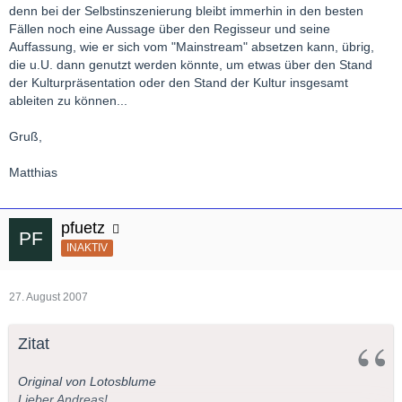
sind, sind sie nutzlos.
denn bei der Selbstinszenierung bleibt immerhin in den besten
Fällen noch eine Aussage über den Regisseur und seine
Und noch eine Anmerkung am Rande: Werktreue
Auffassung, wie er sich vom "Mainstream" absetzen kann, übrig,
Inszenierungen gehen meiner Erfahrung nach meist mit einer
die u.U. dann genutzt werden könnte, um etwas über den Stand
sehr schlechten Personenführung einher. Es hat oft den
der Kulturpräsentation oder den Stand der Kultur insgesamt
Eindruck, dass die Regie sich auf schöne Bild verlässt – mir
ableiten zu können...
reicht das dann schon gar nicht.
Gruß,
Matthias
pfuetz
INAKTIV
27. August 2007
Zitat
Original von Lotosblume
Lieber Andreas!