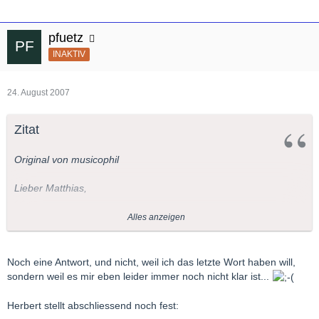
pfuetz
INAKTIV
24. August 2007
Zitat
Original von musicophil
Lieber Matthias,
Auch zu Dir sage ich
Alles anzeigen
Wenn Du willst, kannst Du das als ein Axiom betrachten. Warum
Noch eine Antwort, und nicht, weil ich das letzte Wort haben will,
wurde damals die Oper/Operette (denn auch dafür gilt es)
sondern weil es mir eben leider immer noch nicht klar ist...
komponiert. Oder vielleicht sollte die Frage lauten "Warum
wurde ein derartiges Libretto geschrieben?".
Herbert stellt abschliessend noch fest: