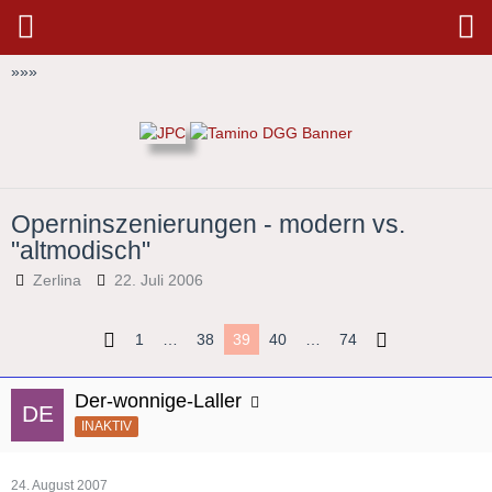
»
»
»
Operninszenierungen - modern vs.
"altmodisch"
Zerlina
22. Juli 2006
1
…
38
39
40
…
74
Der-wonnige-Laller
INAKTIV
24. August 2007