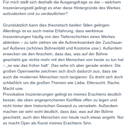
Für mich stellt sich deshalb die Ausgangsfrage so dar – welchem
Inszenierungsstil gelingt es eher diese Hintergründe des Werkes
aufzudecken und zu verdeutlichen?
Grundsätzlich kann dies theoretisch beiden Stilen gelingen.
Allerdings ist es auch meine Erfahrung, dass werktreue
Inszenierungen häufig von den Tiefenschichten eines Werkes
ablenken – zu sehr ziehen sie die Aufmerksamkeit der Zuschauer
auf Äußeres (schönes Bühnenbild und Kostüme usw.). Außerdem
erwecken sie den Anschein, dass das, was auf der Bühne
geschieht gar nichts mehr mit den Menschen von heute zu tun hat
– „so war das früher halt“. Das sehe ich aber gerade anders: Die
großen Opernwerke zeichnen sich doch dadurch aus, dass sie
auch die modernen Menschen noch tangieren. Es dreht sich doch
schließlich um die großen Themen wie Liebe, Eifersucht, Rache,
Macht usw..
Provokative Inszenierungen gelingt es meines Erachtens deutlich
besser, die oben angesprochenen Konflikte offen zu legen und
nicht hinter dem historischen Gewand zu vernebeln. Außerdem
machen sie sehr wohl deutlich, dass das, was auf der Bühne
geschieht, auch den Menschen von heute noch etwas angeht. Nur
so macht Oper als Kunst meines Erachtens Sinn.