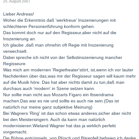
25. August 2007
Lieber Andreas!
Woher die Erkenntnis daß 'werktreue' Inszenierungen mit
schlechterer Personenführung konform gehen.
Das kommt doch nur auf den Regisseur,aber nicht auf die
Inszenierung an.
Ich glaube ,daß man ohnehin oft Regie mit Inszenierung
verwechselt.
Dabei spreche ich nicht von der Selbstinszenierung mancher
Regisseure.
Was mich am modernen 'Regietheater'stört, ist,wenn ich vor lauter
Nachdenken über das,was mir der Regisseur sagen will kaum mehr
auf die Musik höre. Das hat aber nichts damit zu tun,daß man
durchaus auch 'modern' in Szene setzen kann.
Nur sollte man nicht aus Mozarts Figaro ein Ibsendrama
machen.Das war es nie und sollte es auch nie sein.(Das ist
natürlich nur meine ganz subjektive Meinung)
Bei Wagners 'Ring' ist das schon etwas anderes,sicher aber nicht
bei den Meistersingern. Auch da kann man natürlich
modernisieren.Wieland Wagner hat das ja wirklich perfekt
vorgemacht.
Die Bühne entrümpeln ,von Plüsch und Bärenfell befreien,ich denke