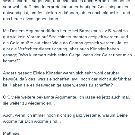
Was ichhiermit sagen will, und evtl. hilft es auch Herbert: Ich denke
sehr wohl, daß eine Interpretation unter heutigen Gesichtspunkten
notwendig ist, um feststellen zu können, ob es noch aktuell ist, und
uns heute etwas geben kann.
Mit Deinem Argument dürften heute bei Barockmusik z.B. wohl so
gut wie kein Vibrato auf Streichinstrumenten gespielt werden, und
ein Cello müßte auf einer Viola da Gamba gespielt werden. Ja, es
gibt die Verfechter dieser richtung, aber auch Künstler haben
gesagt; "Was kümmert mich seine Geige, wenn der Geist über mich
kommt?"
Anders gesagt: Einige Künstler waren sich sehr wohl darüber
bewußt, daß das, was sie schaffen, evtl. noch gar nicht aufgführbar
ist. Haben sie es deswegen gelassen, etwas zu schaffen?
OK, viele weitere bekannte Argumente, ich lasse es jetzt auch mal,
sie weiter zu wiederholen...
Auch, wenn ich immer noch nicht so ganz verstehe, warum Deine
Axiome für Dich Axiome sind...
Matthias