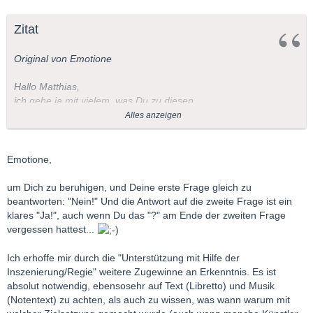
Zitat
Original von Emotione
Hallo Matthias,
ich gehe ja mit vielem, was Du zu diesen
Thread einbringst, konform. Jetzt möchte ich aber doch mal
Alles anzeigen
intervenieren. Vertrittst Du denn allen Ernstes die Meinung,
allein durch die Inszenierung würde sich die Botschaft der
Autoren resp. Komponisten erschließen? In diesem Falle wäre
Emotione,
das Werk ja nebensächlich und das Schauspiel oder die Oper
könnte auch pantomimisch aufgeführt werden, da die
um Dich zu beruhigen, und Deine erste Frage gleich zu
Zuschauer ja den Text und die Musik kennen. Oder habe ich da
beantworten: "Nein!" Und die Antwort auf die zweite Frage ist ein
etwas falsch verstanden.
klares "Ja!", auch wenn Du das "?" am Ende der zweiten Frage
vergessen hattest...
LG
Ich erhoffe mir durch die "Unterstützung mit Hilfe der
Emotione
Inszenierung/Regie" weitere Zugewinne an Erkenntnis. Es ist
absolut notwendig, ebensosehr auf Text (Libretto) und Musik
(Notentext) zu achten, als auch zu wissen, was wann warum mit