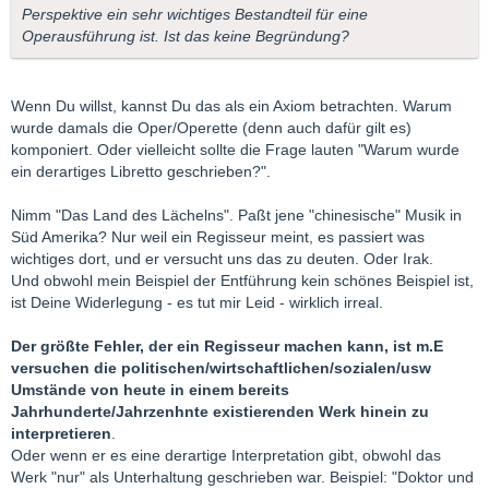
Perspektive ein sehr wichtiges Bestandteil für eine
Operausführung ist. Ist das keine Begründung?
Wenn Du willst, kannst Du das als ein Axiom betrachten. Warum
wurde damals die Oper/Operette (denn auch dafür gilt es)
komponiert. Oder vielleicht sollte die Frage lauten "Warum wurde
ein derartiges Libretto geschrieben?".
Nimm "Das Land des Lächelns". Paßt jene "chinesische" Musik in
Süd Amerika? Nur weil ein Regisseur meint, es passiert was
wichtiges dort, und er versucht uns das zu deuten. Oder Irak.
Und obwohl mein Beispiel der Entführung kein schönes Beispiel ist,
ist Deine Widerlegung - es tut mir Leid - wirklich irreal.
Der größte Fehler, der ein Regisseur machen kann, ist m.E
versuchen die politischen/wirtschaftlichen/sozialen/usw
Umstände von heute in einem bereits
Jahrhunderte/Jahrzenhnte existierenden Werk hinein zu
interpretieren
.
Oder wenn er es eine derartige Interpretation gibt, obwohl das
Werk "nur" als Unterhaltung geschrieben war. Beispiel: "Doktor und