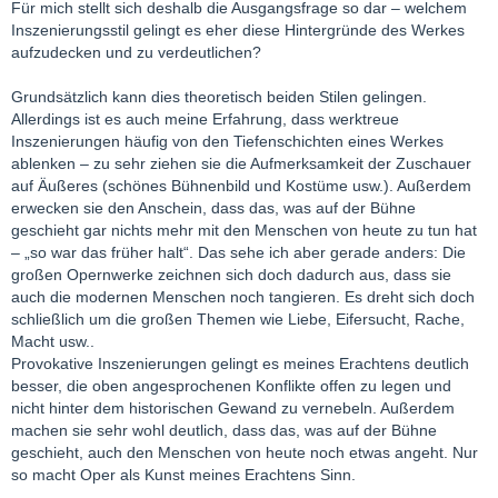
Für mich stellt sich deshalb die Ausgangsfrage so dar – welchem
Inszenierungsstil gelingt es eher diese Hintergründe des Werkes
aufzudecken und zu verdeutlichen?
Grundsätzlich kann dies theoretisch beiden Stilen gelingen.
Allerdings ist es auch meine Erfahrung, dass werktreue
Inszenierungen häufig von den Tiefenschichten eines Werkes
ablenken – zu sehr ziehen sie die Aufmerksamkeit der Zuschauer
auf Äußeres (schönes Bühnenbild und Kostüme usw.). Außerdem
erwecken sie den Anschein, dass das, was auf der Bühne
geschieht gar nichts mehr mit den Menschen von heute zu tun hat
– „so war das früher halt“. Das sehe ich aber gerade anders: Die
großen Opernwerke zeichnen sich doch dadurch aus, dass sie
auch die modernen Menschen noch tangieren. Es dreht sich doch
schließlich um die großen Themen wie Liebe, Eifersucht, Rache,
Macht usw..
Provokative Inszenierungen gelingt es meines Erachtens deutlich
besser, die oben angesprochenen Konflikte offen zu legen und
nicht hinter dem historischen Gewand zu vernebeln. Außerdem
machen sie sehr wohl deutlich, dass das, was auf der Bühne
geschieht, auch den Menschen von heute noch etwas angeht. Nur
so macht Oper als Kunst meines Erachtens Sinn.