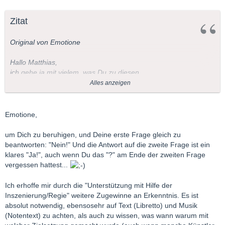
Zitat
Original von Emotione
Hallo Matthias,
ich gehe ja mit vielem, was Du zu diesen
Thread einbringst, konform. Jetzt möchte ich aber doch mal
Alles anzeigen
intervenieren. Vertrittst Du denn allen Ernstes die Meinung,
allein durch die Inszenierung würde sich die Botschaft der
Autoren resp. Komponisten erschließen? In diesem Falle wäre
Emotione,
das Werk ja nebensächlich und das Schauspiel oder die Oper
könnte auch pantomimisch aufgeführt werden, da die
um Dich zu beruhigen, und Deine erste Frage gleich zu
Zuschauer ja den Text und die Musik kennen. Oder habe ich da
beantworten: "Nein!" Und die Antwort auf die zweite Frage ist ein
etwas falsch verstanden.
klares "Ja!", auch wenn Du das "?" am Ende der zweiten Frage
vergessen hattest...
LG
Ich erhoffe mir durch die "Unterstützung mit Hilfe der
Emotione
Inszenierung/Regie" weitere Zugewinne an Erkenntnis. Es ist
absolut notwendig, ebensosehr auf Text (Libretto) und Musik
(Notentext) zu achten, als auch zu wissen, was wann warum mit