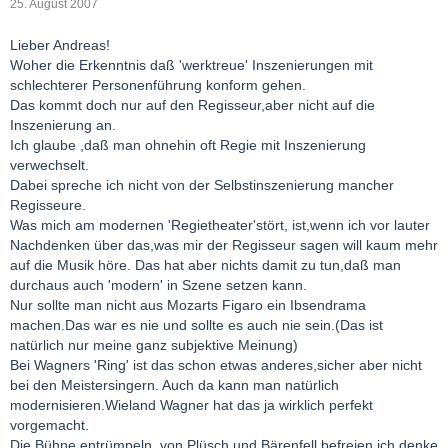
25. August 2007
Lieber Andreas!
Woher die Erkenntnis daß 'werktreue' Inszenierungen mit
schlechterer Personenführung konform gehen.
Das kommt doch nur auf den Regisseur,aber nicht auf die
Inszenierung an.
Ich glaube ,daß man ohnehin oft Regie mit Inszenierung
verwechselt.
Dabei spreche ich nicht von der Selbstinszenierung mancher
Regisseure.
Was mich am modernen 'Regietheater'stört, ist,wenn ich vor lauter
Nachdenken über das,was mir der Regisseur sagen will kaum mehr
auf die Musik höre. Das hat aber nichts damit zu tun,daß man
durchaus auch 'modern' in Szene setzen kann.
Nur sollte man nicht aus Mozarts Figaro ein Ibsendrama
machen.Das war es nie und sollte es auch nie sein.(Das ist
natürlich nur meine ganz subjektive Meinung)
Bei Wagners 'Ring' ist das schon etwas anderes,sicher aber nicht
bei den Meistersingern. Auch da kann man natürlich
modernisieren.Wieland Wagner hat das ja wirklich perfekt
vorgemacht.
Die Bühne entrümpeln ,von Plüsch und Bärenfell befreien,ich denke