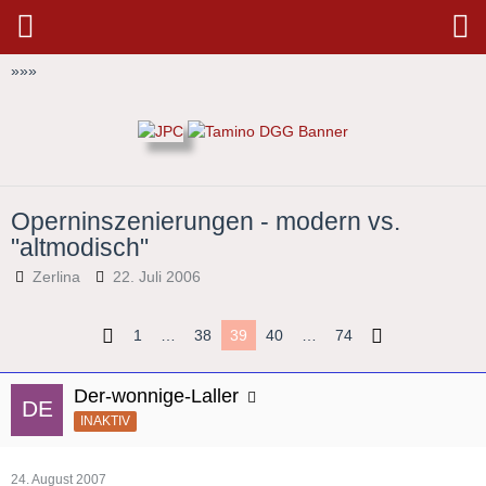
»
»
»
Operninszenierungen - modern vs.
"altmodisch"
Zerlina
22. Juli 2006
1
…
38
39
40
…
74
Der-wonnige-Laller
INAKTIV
24. August 2007