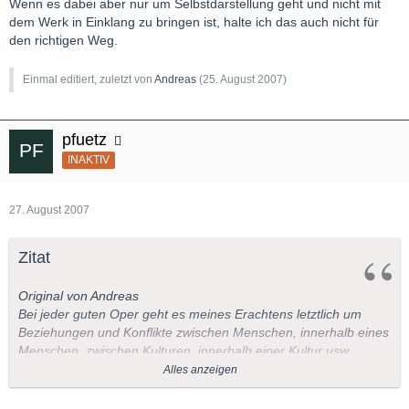
Wenn es dabei aber nur um Selbstdarstellung geht und nicht mit
dem Werk in Einklang zu bringen ist, halte ich das auch nicht für
den richtigen Weg.
Einmal editiert, zuletzt von
Andreas
(
25. August 2007
)
pfuetz
INAKTIV
27. August 2007
Zitat
Original von Andreas
Bei jeder guten Oper geht es meines Erachtens letztlich um
Beziehungen und Konflikte zwischen Menschen, innerhalb eines
Menschen, zwischen Kulturen, innerhalb einer Kultur usw..
Für mich stellt sich deshalb die Ausgangsfrage so dar –
Alles anzeigen
welchem Inszenierungsstil gelingt es eher diese Hintergründe
des Werkes aufzudecken und zu verdeutlichen?