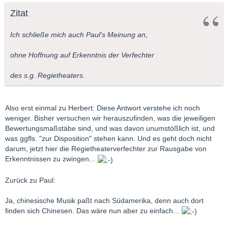
Nimm "Das Land des Lächelns". Paßt jene "chinesische" Musik
Zitat
in Süd Amerika? Nur weil ein Regisseur meint, es passiert was
wichtiges dort, und er versucht uns das zu deuten. Oder Irak.
Ich schließe mich auch Paul's Meinung an,
Und obwohl mein Beispiel der Entführung kein schönes Beispiel
ist, ist Deine Widerlegung - es tut mir Leid - wirklich irreal.
ohne Hoffnung auf Erkenntnis der Verfechter
Der größte Fehler, der ein Regisseur machen kann, ist m.E
des s.g. Regietheaters.
versuchen die politischen/wirtschaftlichen/sozialen/usw
Umstände von heute in einem bereits
Jahrhunderte/Jahrzenhnte existierenden Werk hinein zu
Also erst einmal zu Herbert: Diese Antwort verstehe ich noch
interpretieren
.
weniger. Bisher versuchen wir herauszufinden, was die jeweiligen
Oder wenn er es eine derartige Interpretation gibt, obwohl das
Bewertungsmaßstäbe sind, und was davon unumstößlich ist, und
Werk "nur" als Unterhaltung geschrieben war. Beispiel: "Doktor
was ggfls. "zur Disposition" stehen kann. Und es geht doch nicht
und Apotheker" von Dittersdorf.
darum, jetzt hier die Regietheaterverfechter zur Rausgabe von
Erkenntnissen zu zwingen...
Weiter will ich nichts mehr hierzu sagen, denn sonst wiederhole
ich nur Argumente.
Zurück zu Paul:
LG, Paul
Ja, chinesische Musik paßt nach Südamerika, denn auch dort
finden sich Chinesen. Das wäre nun aber zu einfach...