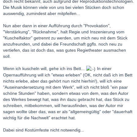
doch recht bekannt, auch aufgrund der Reproduktionstechnologien.
das der richtigeWeg?
Die Musik können viele von uns bei vielen Stücken doch schon
auswendig, zumindest aber mitpfeifen...
LG Lotosblume
Nun aber dann in einer Aufführung durch "Provokation",
"Verstärkung", "Rücknahme", halt Regie und Inszenierung vom
"Kuschelfaktor" getrennt zu werden, um mich neu mit dem Stück
anzufreunden, und dabei die Freundschaft ggfls. noch neu zu
vertiefen, das ist doch das, was gutes Regietheater ausmachen
soll.
Wenn ich kuscheln will, gehe ich ins Bett...
In einer
Opernaufführung will ich "etwas erleben" (OK, nicht daß ich im Bett
nichts erlebe, aber das gehört nun nicht hierhin!), will ich eine
"Auseinandersetzung mit dem Werk", will ich nicht bloß "ein paar
schöne Stunden" haben, sondern etwas von dem, was den Autor
des Werkes bewegt hat, was ihn dazu gebracht hat, das Stück zu
schreiben, mitbekommen, will herausfinden, was der Autor mir
sagen wollte über das, was er als "allgemeingültig" oder "dauerhaft
wichtig für die Nachwelt" erachtet hat.
Dabei sind Kostümfeste nicht notwendig...