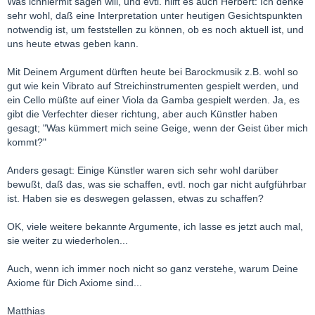
Was ichhiermit sagen will, und evtl. hilft es auch Herbert: Ich denke
sehr wohl, daß eine Interpretation unter heutigen Gesichtspunkten
notwendig ist, um feststellen zu können, ob es noch aktuell ist, und
uns heute etwas geben kann.
Mit Deinem Argument dürften heute bei Barockmusik z.B. wohl so
gut wie kein Vibrato auf Streichinstrumenten gespielt werden, und
ein Cello müßte auf einer Viola da Gamba gespielt werden. Ja, es
gibt die Verfechter dieser richtung, aber auch Künstler haben
gesagt; "Was kümmert mich seine Geige, wenn der Geist über mich
kommt?"
Anders gesagt: Einige Künstler waren sich sehr wohl darüber
bewußt, daß das, was sie schaffen, evtl. noch gar nicht aufgführbar
ist. Haben sie es deswegen gelassen, etwas zu schaffen?
OK, viele weitere bekannte Argumente, ich lasse es jetzt auch mal,
sie weiter zu wiederholen...
Auch, wenn ich immer noch nicht so ganz verstehe, warum Deine
Axiome für Dich Axiome sind...
Matthias