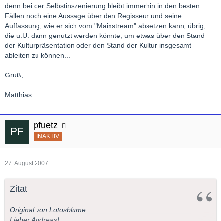
sind, sind sie nutzlos.
denn bei der Selbstinszenierung bleibt immerhin in den besten
Fällen noch eine Aussage über den Regisseur und seine
Und noch eine Anmerkung am Rande: Werktreue
Auffassung, wie er sich vom "Mainstream" absetzen kann, übrig,
Inszenierungen gehen meiner Erfahrung nach meist mit einer
die u.U. dann genutzt werden könnte, um etwas über den Stand
sehr schlechten Personenführung einher. Es hat oft den
der Kulturpräsentation oder den Stand der Kultur insgesamt
Eindruck, dass die Regie sich auf schöne Bild verlässt – mir
ableiten zu können...
reicht das dann schon gar nicht.
Gruß,
Matthias
pfuetz
INAKTIV
27. August 2007
Zitat
Original von Lotosblume
Lieber Andreas!