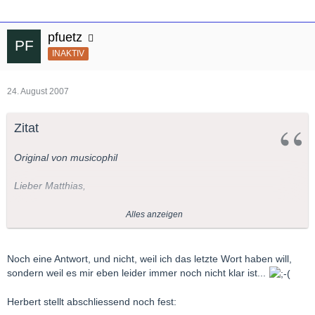
pfuetz
INAKTIV
24. August 2007
Zitat
Original von musicophil
Lieber Matthias,
Auch zu Dir sage ich
Alles anzeigen
Wenn Du willst, kannst Du das als ein Axiom betrachten. Warum
Noch eine Antwort, und nicht, weil ich das letzte Wort haben will,
wurde damals die Oper/Operette (denn auch dafür gilt es)
sondern weil es mir eben leider immer noch nicht klar ist...
komponiert. Oder vielleicht sollte die Frage lauten "Warum
wurde ein derartiges Libretto geschrieben?".
Herbert stellt abschliessend noch fest: