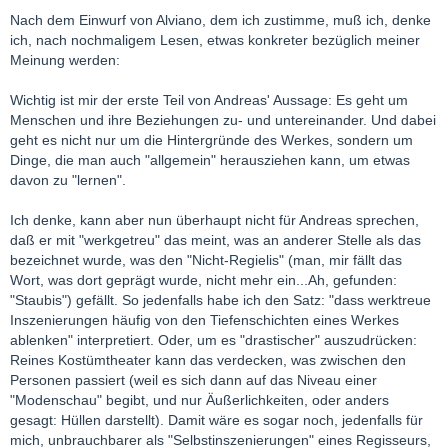
Nach dem Einwurf von Alviano, dem ich zustimme, muß ich, denke
Grundsätzlich kann dies theoretisch beiden Stilen gelingen.
ich, nach nochmaligem Lesen, etwas konkreter bezüglich meiner
Allerdings ist es auch meine Erfahrung, dass werktreue
Meinung werden:
Inszenierungen häufig von den Tiefenschichten eines Werkes
ablenken – zu sehr ziehen sie die Aufmerksamkeit der
Wichtig ist mir der erste Teil von Andreas' Aussage: Es geht um
Zuschauer auf Äußeres (schönes Bühnenbild und Kostüme
Menschen und ihre Beziehungen zu- und untereinander. Und dabei
usw.). Außerdem erwecken sie den Anschein, dass das, was auf
geht es nicht nur um die Hintergründe des Werkes, sondern um
der Bühne geschieht gar nichts mehr mit den Menschen von
Dinge, die man auch "allgemein" herausziehen kann, um etwas
heute zu tun hat – „so war das früher halt“. Das sehe ich aber
davon zu "lernen".
gerade anders: Die großen Opernwerke zeichnen sich doch
dadurch aus, dass sie auch die modernen Menschen noch
Ich denke, kann aber nun überhaupt nicht für Andreas sprechen,
tangieren. Es dreht sich doch schließlich um die großen
daß er mit "werkgetreu" das meint, was an anderer Stelle als das
Themen wie Liebe, Eifersucht, Rache, Macht usw..
bezeichnet wurde, was den "Nicht-Regielis" (man, mir fällt das
Provokative Inszenierungen gelingt es meines Erachtens
Wort, was dort geprägt wurde, nicht mehr ein...Ah, gefunden:
deutlich besser, die oben angesprochenen Konflikte offen zu
"Staubis") gefällt. So jedenfalls habe ich den Satz: "dass werktreue
legen und nicht hinter dem historischen Gewand zu vernebeln.
Inszenierungen häufig von den Tiefenschichten eines Werkes
Außerdem machen sie sehr wohl deutlich, dass das, was auf
ablenken" interpretiert. Oder, um es "drastischer" auszudrücken:
der Bühne geschieht, auch den Menschen von heute noch
Reines Kostümtheater kann das verdecken, was zwischen den
etwas angeht. Nur so macht Oper als Kunst meines Erachtens
Personen passiert (weil es sich dann auf das Niveau einer
Sinn.
"Modenschau" begibt, und nur Äußerlichkeiten, oder anders
gesagt: Hüllen darstellt). Damit wäre es sogar noch, jedenfalls für
D.h. aber auch, wo provokative Inszenierungen nur Selbstzweck
mich, unbrauchbarer als "Selbstinszenierungen" eines Regisseurs,