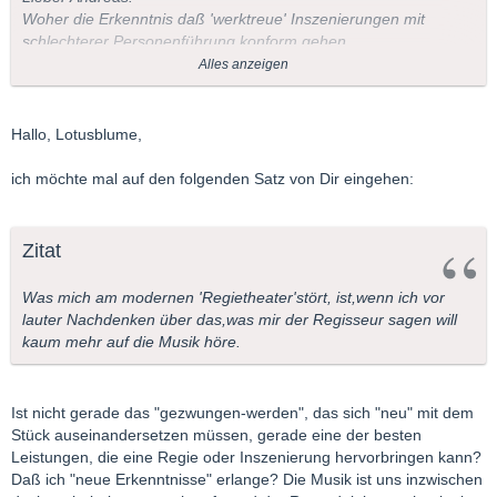
Woher die Erkenntnis daß 'werktreue' Inszenierungen mit
schlechterer Personenführung konform gehen.
Das kommt doch nur auf den Regisseur,aber nicht auf die
Alles anzeigen
Inszenierung an.
Ich glaube ,daß man ohnehin oft Regie mit Inszenierung
verwechselt.
Hallo, Lotusblume,
Dabei spreche ich nicht von der Selbstinszenierung mancher
Regisseure.
ich möchte mal auf den folgenden Satz von Dir eingehen:
Was mich am modernen 'Regietheater'stört, ist,wenn ich vor
lauter Nachdenken über das,was mir der Regisseur sagen will
kaum mehr auf die Musik höre. Das hat aber nichts damit zu
Zitat
tun,daß man durchaus auch 'modern' in Szene setzen kann.
Nur sollte man nicht aus Mozarts Figaro ein Ibsendrama
Was mich am modernen 'Regietheater'stört, ist,wenn ich vor
machen.Das war es nie und sollte es auch nie sein.(Das ist
lauter Nachdenken über das,was mir der Regisseur sagen will
natürlich nur meine ganz subjektive Meinung)
kaum mehr auf die Musik höre.
Bei Wagners 'Ring' ist das schon etwas anderes,sicher aber
nicht bei den Meistersingern. Auch da kann man natürlich
modernisieren.Wieland Wagner hat das ja wirklich perfekt
Ist nicht gerade das "gezwungen-werden", das sich "neu" mit dem
vorgemacht.
Stück auseinandersetzen müssen, gerade eine der besten
Die Bühne entrümpeln ,von Plüsch und Bärenfell befreien,ich
Leistungen, die eine Regie oder Inszenierung hervorbringen kann?
denke dagegen ist niemand,aber die Bühne wieder vollstopfen
Daß ich "neue Erkenntnisse" erlange? Die Musik ist uns inzwischen
mit nicht zur Handlung passenden Utensilien und Kostümen.Ist