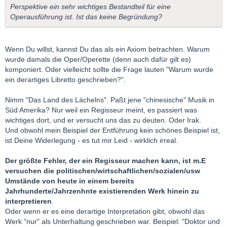
Perspektive ein sehr wichtiges Bestandteil für eine
Operausführung ist. Ist das keine Begründung?
Wenn Du willst, kannst Du das als ein Axiom betrachten. Warum
wurde damals die Oper/Operette (denn auch dafür gilt es)
komponiert. Oder vielleicht sollte die Frage lauten "Warum wurde
ein derartiges Libretto geschrieben?".
Nimm "Das Land des Lächelns". Paßt jene "chinesische" Musik in
Süd Amerika? Nur weil ein Regisseur meint, es passiert was
wichtiges dort, und er versucht uns das zu deuten. Oder Irak.
Und obwohl mein Beispiel der Entführung kein schönes Beispiel ist,
ist Deine Widerlegung - es tut mir Leid - wirklich irreal.
Der größte Fehler, der ein Regisseur machen kann, ist m.E
versuchen die politischen/wirtschaftlichen/sozialen/usw
Umstände von heute in einem bereits
Jahrhunderte/Jahrzenhnte existierenden Werk hinein zu
interpretieren
.
Oder wenn er es eine derartige Interpretation gibt, obwohl das
Werk "nur" als Unterhaltung geschrieben war. Beispiel: "Doktor und