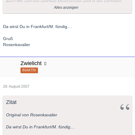
aus? Wo und von welchen Regisseuren wird in der nächsten
Saison "Ariane et Barbe Bleue" von Dukas auf die Bühne
Alles anzeigen
gebracht? Usw. usw.
Viele Grüße
Da wirst Du in Frankfurt/M. fündig....
Bernd
Gruß
Rosenkavalier
Zwielicht
INAKTIV
28. August 2007
Zitat
Original von Rosenkavalier
Da wirst Du in Frankfurt/M. fündig....