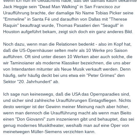
Wenn ich nun im Gedächtnis habe, daß der damals kaum bekannte
Jack Heggie sein "Dead Man Walking" in San Francisco zur
Uraufführung brachte, der damalige No Name Tobias Picker seine
"Emmeline" in Santa Fé und daraufhin von Dallas mit "Therese
Raquin" beauftragt wurde, Thomas Pasatieri den "Seagull" in
Houston aufgeführt bekam, zeigt sich doch ein ganz anderes Bild.
Noch dazu, wenn man die Relationen bedenkt - also im Kopf hat,
daß die US-Opernhäuser selten mehr als 10 Werke pro Saison
aufführen. Oft sind unter diesen 10 Werken aber auch solche, die
wir Taminoianer als moderne Klassiker bezeichnen, die uns aber
von Intendanten mitunter als Neue Musik verkauft werden. Denn
häufig, sehr häufig deckt bei uns etwa ein "Peter Grimes" den
Sektor "20. Jahrhundert" ab.
Ich sage nun keineswegs, daß die USA das Opernparadies sind,
und sicher sind zahlreiche Uraufführungen Eintagsfliegen. Nichts
desto weniger ist der Gewinn meiner Meinung nach aber höher,
wenn man dennoch die Uraufführung macht als wenn man Bieito
einen "Don Giovanni" zum inszenieren gibt und behauptet, das sei
genug modernes Musiktheater, weshalb man auf eine Oper von
meinetwegen Müller-Siemens verzichten kann.