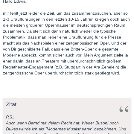
Houston: The Refuge (Christopher Theofanidis); Last Acts (Jack
Hallo Edwin,
Heggie)
Kansas: John Brown (Kirke Mechem)
mir fehlt jetzt leider die Zeit, um das zusammenzusuchen, aber so
1-3 Uraufführungen in den letzten 10-15 Jahren kriegen doch auch
Wenn ich nun im Gedächtnis habe, daß der damals kaum
die meisten größeren Opernhäuser im deutschsprachigen Raum
bekannte Jack Heggie sein "Dead Man Walking" in San
zusammen. Da stellt sich dann natürlich wieder die typische
Francisco zur Uraufführung brachte, der damalige No Name
Problematik, dass man lieber eine Uraufführung für die Presse
Tobias Picker seine "Emmeline" in Santa Fé und daraufhin von
macht als das Nachspielen einer zeitgenössischen Oper. Und der
Dallas mit "Therese Raquin" beauftragt wurde, Thomas
von Dir geschilderte Fall, dass eine Britten-Oper die gesamte
Pasatieri den "Seagull" in Houston aufgeführt bekam, zeigt sich
Moderne abdeckt, kommt sicher auch vor. Mein Argument zielte ja
doch ein ganz anderes Bild.
eher dahin, dass an Theatern mit überdurchschnittlich großem
Regietheater-Engagement (z.B. Stuttgart in der Ära Zehelein) die
Noch dazu, wenn man die Relationen bedenkt - also im Kopf
zeitgenössische Oper überdurchschnittlich stark gepflegt wird.
hat, daß die US-Opernhäuser selten mehr als 10 Werke pro
Saison aufführen. Oft sind unter diesen 10 Werken aber auch
solche, die wir Taminoianer als moderne Klassiker bezeichnen,
die uns aber von Intendanten mitunter als Neue Musik verkauft
werden. Denn häufig, sehr häufig deckt bei uns etwa ein "Peter
Zitat
Grimes" den Sektor "20. Jahrhundert" ab.
P.S.:
Ich sage nun keineswegs, daß die USA das Opernparadies sind,
Auch wenn Bernd mit vielem Recht hat: Weder Busoni noch
und sicher sind zahlreiche Uraufführungen Eintagsfliegen.
Dukas würde ich als "Modernes Musiktheater" bezeichnen. Und
Nichts desto weniger ist der Gewinn meiner Meinung nach aber