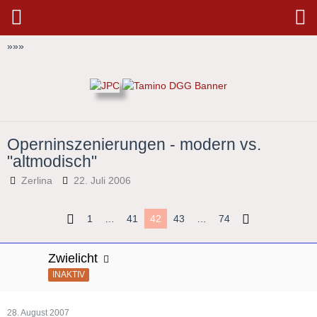
»
»
»
Operninszenierungen - modern vs.
"altmodisch"
Zerlina
22. Juli 2006
1
…
41
42
43
…
74
Zwielicht
INAKTIV
28. August 2007