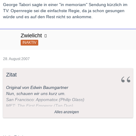
George Tabori sagte in einer "in memoriam" Sendung kürzlich im
TV: Opernregie sei die einfachste Regie, da ja schon gesungen
würde und es auf den Rest nicht so ankomme.
Zwielicht
INAKTIV
28. August 2007
Zitat
Original von Edwin Baumgartner
Nun, schauen wir uns kurz um.
San Francisco: Appomatox (Philip Glass)
MET: The First Emperor (Tan Dun)
New York City: Margaret Garner (Richard Danielpour)
Alles anzeigen
National Opera Washington: A View from the Bridge (Bolcom)
Santa Fe: Tea - A Mirror of Soul (Tan Dun)
Chicago: Doctor Atomic (John Adams)