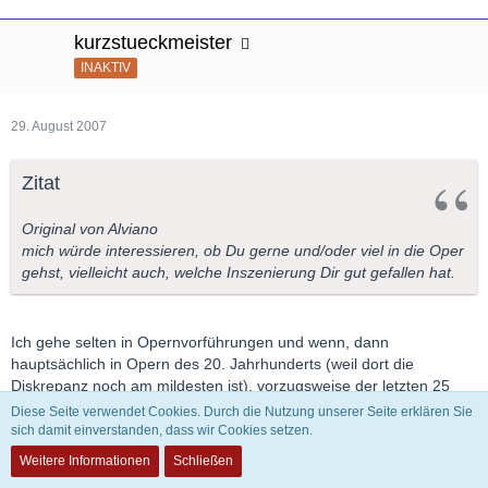
kurzstueckmeister
INAKTIV
29. August 2007
Zitat
Original von Alviano
mich würde interessieren, ob Du gerne und/oder viel in die Oper
gehst, vielleicht auch, welche Inszenierung Dir gut gefallen hat.
Ich gehe selten in Opernvorführungen und wenn, dann
hauptsächlich in Opern des 20. Jahrhunderts (weil dort die
Diskrepanz noch am mildesten ist), vorzugsweise der letzten 25
Jahre. Bei Opern, die älter sind als 50 Jahre habe ich dabei
Diese Seite verwendet Cookies. Durch die Nutzung unserer Seite erklären Sie
möglichst viel die Augen geschlossen.
sich damit einverstanden, dass wir Cookies setzen.
Weitere Informationen
Schließen
Operninszenierungen haben mich bislang nicht wirklich begeistert.