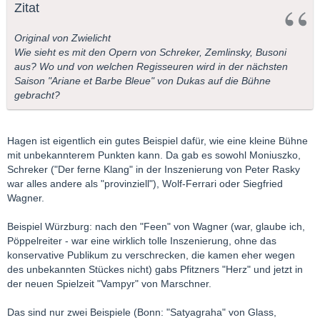
Intendanten mißbraucht, um dem zeitgenössischen
Zitat
Musiktheater ausweichen zu können.
Original von Zwielicht
Wie sieht es mit den Opern von Schreker, Zemlinsky, Busoni
aus? Wo und von welchen Regisseuren wird in der nächsten
Saison "Ariane et Barbe Bleue" von Dukas auf die Bühne
gebracht?
Hagen ist eigentlich ein gutes Beispiel dafür, wie eine kleine Bühne
mit unbekannterem Punkten kann. Da gab es sowohl Moniuszko,
Schreker ("Der ferne Klang" in der Inszenierung von Peter Rasky
war alles andere als "provinziell"), Wolf-Ferrari oder Siegfried
Wagner.
Beispiel Würzburg: nach den "Feen" von Wagner (war, glaube ich,
Pöppelreiter - war eine wirklich tolle Inszenierung, ohne das
konservative Publikum zu verschrecken, die kamen eher wegen
des unbekannten Stückes nicht) gabs Pfitzners "Herz" und jetzt in
der neuen Spielzeit "Vampyr" von Marschner.
Das sind nur zwei Beispiele (Bonn: "Satyagraha" von Glass,