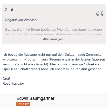
Zitat
Original von Zwielicht
Genau. Dort, wo Bernd Loebe als Intendant durchaus das (eher
gemäßigte) Regietheater fördert. Außerdem in Paris (Intendant:
Mortier, Dirigent: Cambreling, Regisseurin: Anna Viebrock - eine
Alles anzeigen
lupenreine Regietheater-Konstellation). Zudem gab's das Stück
schon in Hamburg (Karoline Gruber als Regisseurin, wenn ich
nicht irre) und Zürich (Regisseur: Claus Guth - nicht gerade ein
Ich bezog die Aussage nicht nur auf den Dukas - auch Zemlinsky
Konservativer).
wird weiter im Programm sein (Premiere war in der letzten Spielzeit
wenn mich nicht alles täuscht). Meine bislang einzige Schreker-
Viele Grüße
Oper (Die Schatzgräber) habe ich ebenfalls in Frankfurt gesehen.
Bernd
Gruß
Rosenkavalier
Edwin Baumgartner
INAKTIV