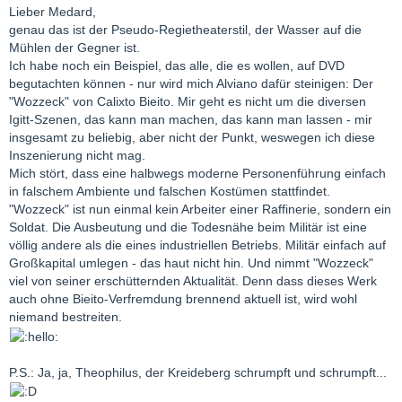
Lieber Medard,
genau das ist der Pseudo-Regietheaterstil, der Wasser auf die
Mühlen der Gegner ist.
Ich habe noch ein Beispiel, das alle, die es wollen, auf DVD
begutachten können - nur wird mich Alviano dafür steinigen: Der
"Wozzeck" von Calixto Bieito. Mir geht es nicht um die diversen
Igitt-Szenen, das kann man machen, das kann man lassen - mir
insgesamt zu beliebig, aber nicht der Punkt, weswegen ich diese
Inszenierung nicht mag.
Mich stört, dass eine halbwegs moderne Personenführung einfach
in falschem Ambiente und falschen Kostümen stattfindet.
"Wozzeck" ist nun einmal kein Arbeiter einer Raffinerie, sondern ein
Soldat. Die Ausbeutung und die Todesnähe beim Militär ist eine
völlig andere als die eines industriellen Betriebs. Militär einfach auf
Großkapital umlegen - das haut nicht hin. Und nimmt "Wozzeck"
viel von seiner erschütternden Aktualität. Denn dass dieses Werk
auch ohne Bieito-Verfremdung brennend aktuell ist, wird wohl
niemand bestreiten.
P.S.: Ja, ja, Theophilus, der Kreideberg schrumpft und schrumpft...