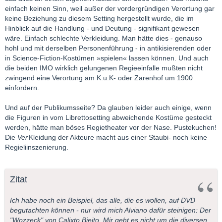
einfach keinen Sinn, weil außer der vordergründigen Verortung gar
keine Beziehung zu diesem Setting hergestellt wurde, die im
Hinblick auf die Handlung - und Deutung - signifikant gewesen
wäre. Einfach schlechte Verkleidung. Man hätte dies - genauso
hohl und mit derselben Personenführung - in antikisierenden oder
in Science-Fiction-Kostümen »spielen« lassen können. Und auch
die beiden IMO wirklich gelungenen Regieeinfalle mußten nicht
zwingend eine Verortung am K.u.K- oder Zarenhof um 1900
einfordern.
Und auf der Publikumsseite? Da glauben leider auch einige, wenn
die Figuren in vom Librettosetting abweichende Kostüme gesteckt
werden, hätte man böses Regietheater vor der Nase. Pustekuchen!
Die
Ver
Kleidung der Akteure macht aus einer Staubi- noch keine
Regieliinszenierung.
Zitat
Ich habe noch ein Beispiel, das alle, die es wollen, auf DVD
begutachten können - nur wird mich Alviano dafür steinigen: Der
"Wozzeck" von Calixto Bieito. Mir geht es nicht um die diversen