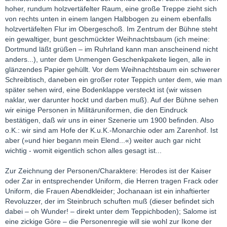
hoher, rundum holzvertäfelter Raum, eine große Treppe zieht sich
von rechts unten in einem langen Halbbogen zu einem ebenfalls
holzvertäfelten Flur im Obergeschoß. Im Zentrum der Bühne steht
ein gewaltiger, bunt geschmückter Weihnachtsbaum (ich meine:
Dortmund läßt grüßen – im Ruhrland kann man anscheinend nicht
anders...), unter dem Unmengen Geschenkpakete liegen, alle in
glänzendes Papier gehüllt. Vor dem Weihnachtsbaum ein schwerer
Schreibtisch, daneben ein großer roter Teppich unter dem, wie man
später sehen wird, eine Bodenklappe versteckt ist (wir wissen
naklar, wer darunter hockt und darben muß). Auf der Bühne sehen
wir einige Personen in Militäruniformen, die den Eindruck
bestätigen, daß wir uns in einer Szenerie um 1900 befinden. Also
o.K.: wir sind am Hofe der K.u.K.-Monarchie oder am Zarenhof. Ist
aber (»und hier begann mein Elend...«) weiter auch gar nicht
wichtig - womit eigentlich schon alles gesagt ist...
Zur Zeichnung der Personen/Charaktere: Herodes ist der Kaiser
oder Zar in entsprechender Uniform, die Herren tragen Frack oder
Uniform, die Frauen Abendkleider; Jochanaan ist ein inhaftierter
Revoluzzer, der im Steinbruch schuften muß (dieser befindet sich
dabei – oh Wunder! – direkt unter dem Teppichboden); Salome ist
eine zickige Göre – die Personenregie will sie wohl zur Ikone der