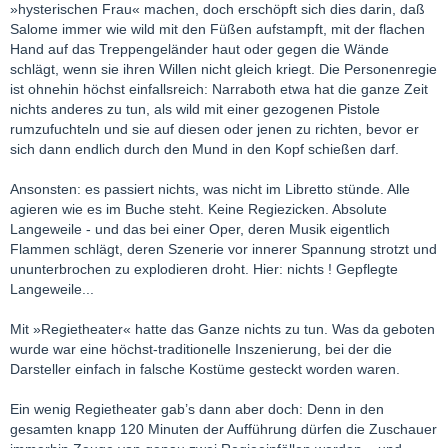
»hysterischen Frau« machen, doch erschöpft sich dies darin, daß
Salome immer wie wild mit den Füßen aufstampft, mit der flachen
Hand auf das Treppengeländer haut oder gegen die Wände
schlägt, wenn sie ihren Willen nicht gleich kriegt. Die Personenregie
ist ohnehin höchst einfallsreich: Narraboth etwa hat die ganze Zeit
nichts anderes zu tun, als wild mit einer gezogenen Pistole
rumzufuchteln und sie auf diesen oder jenen zu richten, bevor er
sich dann endlich durch den Mund in den Kopf schießen darf.
Ansonsten: es passiert nichts, was nicht im Libretto stünde. Alle
agieren wie es im Buche steht. Keine Regiezicken. Absolute
Langeweile - und das bei einer Oper, deren Musik eigentlich
Flammen schlägt, deren Szenerie vor innerer Spannung strotzt und
ununterbrochen zu explodieren droht. Hier: nichts ! Gepflegte
Langeweile...
Mit »Regietheater« hatte das Ganze nichts zu tun. Was da geboten
wurde war eine höchst-traditionelle Inszenierung, bei der die
Darsteller einfach in falsche Kostüme gesteckt worden waren.
Ein wenig Regietheater gab’s dann aber doch: Denn in den
gesamten knapp 120 Minuten der Aufführung dürfen die Zuschauer