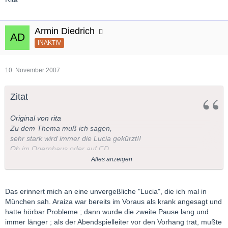
Armin Diedrich
INAKTIV
10. November 2007
Zitat
Original von rita
Zu dem Thema muß ich sagen,
sehr stark wird immer die Lucia gekürzt!!
Ob im Opernhaus oder auf CD.
Die Oper wird ja immer kürzer.
Alles anzeigen
Rita
Das erinnert mich an eine unvergeßliche "Lucia", die ich mal in
München sah. Araiza war bereits im Voraus als krank angesagt und
hatte hörbar Probleme ; dann wurde die zweite Pause lang und
immer länger ; als der Abendspielleiter vor den Vorhang trat, mußte