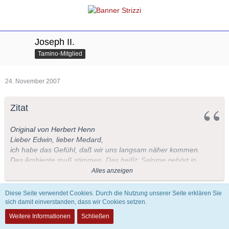
Joseph II.
Tamino-Mitglied
24. November 2007
Zitat
Original von Herbert Henn
Lieber Edwin, lieber Medard,
ich habe das Gefühl, daß wir uns langsam näher kommen.
Das Ambiente muß stimmen. Das heißt: Salome gehört in
den Anfang unserer Zeitrechnung, der Wozzeck gehört in
Alles anzeigen
die K.u.K. Zeit. Der Ring des Nibelungen gehört in die
germanisch-
Diese Seite verwendet Cookies. Durch die Nutzung unserer Seite erklären Sie
wagnersche Sagenwelt.
Innerhalb dieser Grenzen gibt es
sich damit einverstanden, dass wir Cookies setzen.
Dem kann ich nur zustimmen.
genügend
Weitere Informationen
Schließen
Gestaltungsmöglichkeiten für musikalische Regisseure