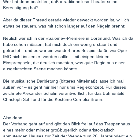
Wer hat denn bestritten, daß »traditionelles« Theater seine
Berechtigung hat?
Aber da dieser Thread gerade wieder geweckt worden ist, will ich
etwas beisteuern, was mit schon länger auf den Nägeln brennt:
Neulich war ich in der »Salome«-Premiere in Dortmund. Was ich da
habe sehen müssen, hat mich doch ein wenig erstaunt und
gefrustet – und es war ein wunderbares Beispiel dafür, wie Oper
IMO nicht inszeniert werden sollte – mit einigen kleinen
Einsprengseln, die deutlich machten, was gute Regie aus einer
ausgelutschten Szene machen könnte.
Die musikalische Darbietung (bitteres Mittelmaß) lasse ich mal
außen vor – es geht mir hier nur ums Regiekonzept. Für dieses
zeichnete Alexander Schulin verantwortlich, für das Bühnenbild
Christoph Sehl und für die Kostüme Cornelia Brunn.
Also dann:
Der Vorhang geht auf und gibt den Blick frei auf das Treppenhaus
eines mehr oder minder großbügerlich oder aristokratisch
anmutenden Hauses zur Zeit der Wende zum 20. Jahrhundert: ein