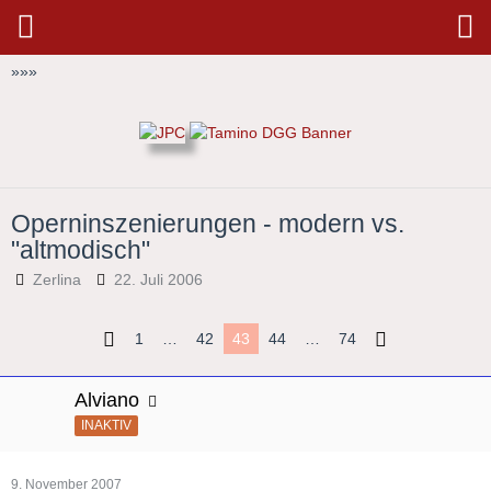
»
»
»
Operninszenierungen - modern vs.
"altmodisch"
Zerlina
22. Juli 2006
1
…
42
43
44
…
74
Alviano
INAKTIV
9. November 2007