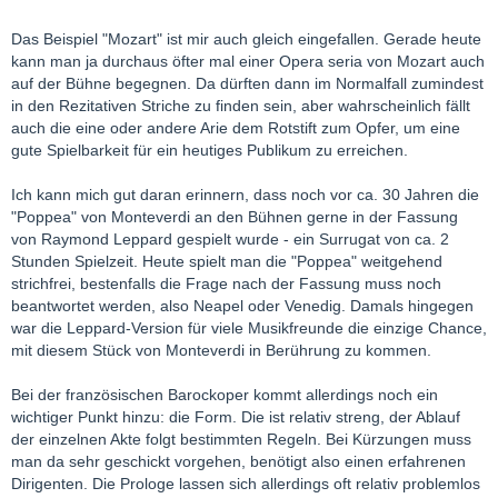
Das Beispiel "Mozart" ist mir auch gleich eingefallen. Gerade heute
kann man ja durchaus öfter mal einer Opera seria von Mozart auch
auf der Bühne begegnen. Da dürften dann im Normalfall zumindest
in den Rezitativen Striche zu finden sein, aber wahrscheinlich fällt
auch die eine oder andere Arie dem Rotstift zum Opfer, um eine
gute Spielbarkeit für ein heutiges Publikum zu erreichen.
Ich kann mich gut daran erinnern, dass noch vor ca. 30 Jahren die
"Poppea" von Monteverdi an den Bühnen gerne in der Fassung
von Raymond Leppard gespielt wurde - ein Surrugat von ca. 2
Stunden Spielzeit. Heute spielt man die "Poppea" weitgehend
strichfrei, bestenfalls die Frage nach der Fassung muss noch
beantwortet werden, also Neapel oder Venedig. Damals hingegen
war die Leppard-Version für viele Musikfreunde die einzige Chance,
mit diesem Stück von Monteverdi in Berührung zu kommen.
Bei der französischen Barockoper kommt allerdings noch ein
wichtiger Punkt hinzu: die Form. Die ist relativ streng, der Ablauf
der einzelnen Akte folgt bestimmten Regeln. Bei Kürzungen muss
man da sehr geschickt vorgehen, benötigt also einen erfahrenen
Dirigenten. Die Prologe lassen sich allerdings oft relativ problemlos