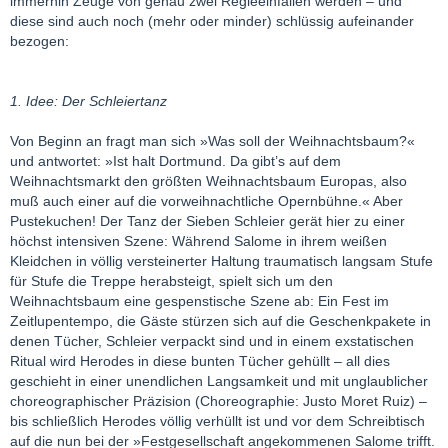
immerhin Zeuge von genau zwei Regieeinfällen werden – und
diese sind auch noch (mehr oder minder) schlüssig aufeinander
bezogen:
1. Idee: Der Schleiertanz
Von Beginn an fragt man sich »Was soll der Weihnachtsbaum?«
und antwortet: »Ist halt Dortmund. Da gibt’s auf dem
Weihnachtsmarkt den größten Weihnachtsbaum Europas, also
muß auch einer auf die vorweihnachtliche Opernbühne.« Aber
Pustekuchen! Der Tanz der Sieben Schleier gerät hier zu einer
höchst intensiven Szene: Während Salome in ihrem weißen
Kleidchen in völlig versteinerter Haltung traumatisch langsam Stufe
für Stufe die Treppe herabsteigt, spielt sich um den
Weihnachtsbaum eine gespenstische Szene ab: Ein Fest im
Zeitlupentempo, die Gäste stürzen sich auf die Geschenkpakete in
denen Tücher, Schleier verpackt sind und in einem exstatischen
Ritual wird Herodes in diese bunten Tücher gehüllt – all dies
geschieht in einer unendlichen Langsamkeit und mit unglaublicher
choreographischer Präzision (Choreographie: Justo Moret Ruiz) –
bis schließlich Herodes völlig verhüllt ist und vor dem Schreibtisch
auf die nun bei der »Festgesellschaft angekommenen Salome trifft.