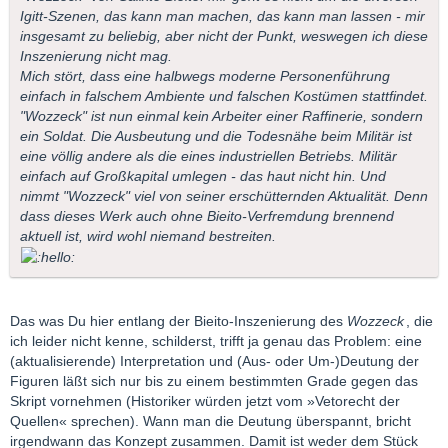
Igitt-Szenen, das kann man machen, das kann man lassen - mir
insgesamt zu beliebig, aber nicht der Punkt, weswegen ich diese
Inszenierung nicht mag.
Mich stört, dass eine halbwegs moderne Personenführung
einfach in falschem Ambiente und falschen Kostümen stattfindet.
"Wozzeck" ist nun einmal kein Arbeiter einer Raffinerie, sondern
ein Soldat. Die Ausbeutung und die Todesnähe beim Militär ist
eine völlig andere als die eines industriellen Betriebs. Militär
einfach auf Großkapital umlegen - das haut nicht hin. Und
nimmt "Wozzeck" viel von seiner erschütternden Aktualität. Denn
dass dieses Werk auch ohne Bieito-Verfremdung brennend
aktuell ist, wird wohl niemand bestreiten.
Das was Du hier entlang der Bieito-Inszenierung des
Wozzeck
, die
ich leider nicht kenne, schilderst, trifft ja genau das Problem: eine
(aktualisierende) Interpretation und (Aus- oder Um-)Deutung der
Figuren läßt sich nur bis zu einem bestimmten Grade gegen das
Skript vornehmen (Historiker würden jetzt vom »Vetorecht der
Quellen« sprechen). Wann man die Deutung überspannt, bricht
irgendwann das Konzept zusammen. Damit ist weder dem Stück