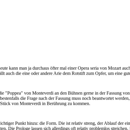
 heute kann man ja durchaus öfter mal einer Opera seria von Mozart a
fällt auch die eine oder andere Arie dem Rotstift zum Opfer, um eine gut
n die "Poppea" von Monteverdi an den Bühnen gerne in der Fassung vo
i, bestenfalls die Frage nach der Fassung muss noch beantwortet werde
em Stück von Monteverdi in Berührung zu kommen.
chtiger Punkt hinzu: die Form. Die ist relativ streng, der Ablauf der
ten. Die Prologe lassen sich allerdings oft relativ problemlos streichen