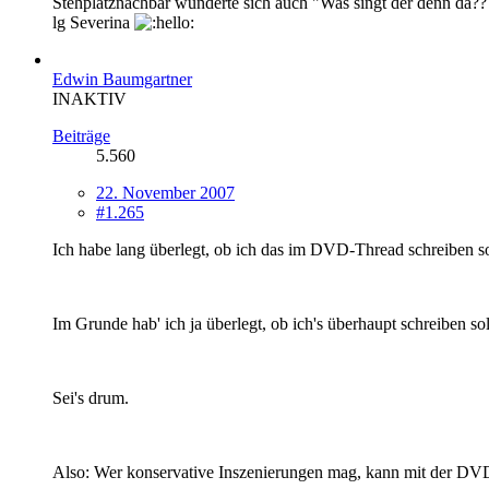
Stehplatznachbar wunderte sich auch "Was singt der denn da??
lg Severina
Edwin Baumgartner
INAKTIV
Beiträge
5.560
22. November 2007
#1.265
Ich habe lang überlegt, ob ich das im DVD-Thread schreiben sol
Im Grunde hab' ich ja überlegt, ob ich's überhaupt schreiben soll
Sei's drum.
Also: Wer konservative Inszenierungen mag, kann mit der DVD v