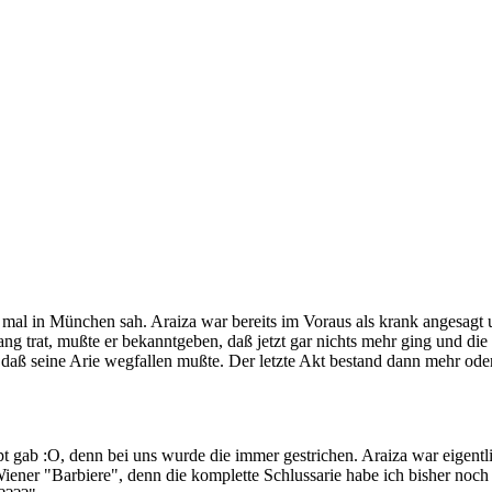
h mal in München sah. Araiza war bereits im Voraus als krank angesagt
hang trat, mußte er bekanntgeben, daß jetzt gar nichts mehr ging und 
 daß seine Arie wegfallen mußte. Der letzte Akt bestand dann mehr od
upt gab :O, denn bei uns wurde die immer gestrichen. Araiza war eigent
 Wiener "Barbiere", denn die komplette Schlussarie habe ich bisher no