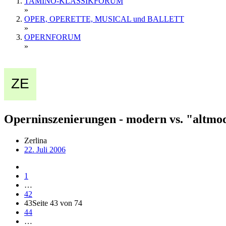
TAMINO-KLASSIKFORUM
»
OPER, OPERETTE, MUSICAL und BALLETT
»
OPERNFORUM
»
Operninszenierungen - modern vs. "altmo
Zerlina
22. Juli 2006
1
…
42
43
Seite 43 von 74
44
…