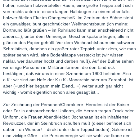
hoher, rundum holzvertäfelter Raum, eine große Treppe zieht sich
von rechts unten in einem langen Halbbogen zu einem ebenfalls
holzvertäfelten Flur im Obergeschoß. Im Zentrum der Bühne steht
ein gewaltiger, bunt geschmückter Weihnachtsbaum (ich meine:
Dortmund läßt grüßen – im Ruhrland kann man anscheinend nicht
anders...), unter dem Unmengen Geschenkpakete liegen, alle in
glänzendes Papier gehüllt. Vor dem Weihnachtsbaum ein schwerer
Schreibtisch, daneben ein großer roter Teppich unter dem, wie man
später sehen wird, eine Bodenklappe versteckt ist (wir wissen
naklar, wer darunter hockt und darben muß). Auf der Bühne sehen
wir einige Personen in Militäruniformen, die den Eindruck
bestätigen, daß wir uns in einer Szenerie um 1900 befinden. Also
o.K.: wir sind am Hofe der K.u.K.-Monarchie oder am Zarenhof. Ist
aber (»und hier begann mein Elend...«) weiter auch gar nicht
wichtig - womit eigentlich schon alles gesagt ist...
Zur Zeichnung der Personen/Charaktere: Herodes ist der Kaiser
oder Zar in entsprechender Uniform, die Herren tragen Frack oder
Uniform, die Frauen Abendkleider; Jochanaan ist ein inhaftierter
Revoluzzer, der im Steinbruch schuften muß (dieser befindet sich
dabei – oh Wunder! – direkt unter dem Teppichboden); Salome ist
eine zickige Göre – die Personenregie will sie wohl zur Ikone der