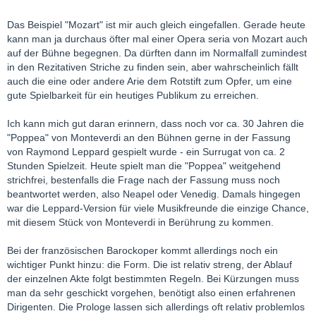
Das Beispiel "Mozart" ist mir auch gleich eingefallen. Gerade heute
kann man ja durchaus öfter mal einer Opera seria von Mozart auch
auf der Bühne begegnen. Da dürften dann im Normalfall zumindest
in den Rezitativen Striche zu finden sein, aber wahrscheinlich fällt
auch die eine oder andere Arie dem Rotstift zum Opfer, um eine
gute Spielbarkeit für ein heutiges Publikum zu erreichen.
Ich kann mich gut daran erinnern, dass noch vor ca. 30 Jahren die
"Poppea" von Monteverdi an den Bühnen gerne in der Fassung
von Raymond Leppard gespielt wurde - ein Surrugat von ca. 2
Stunden Spielzeit. Heute spielt man die "Poppea" weitgehend
strichfrei, bestenfalls die Frage nach der Fassung muss noch
beantwortet werden, also Neapel oder Venedig. Damals hingegen
war die Leppard-Version für viele Musikfreunde die einzige Chance,
mit diesem Stück von Monteverdi in Berührung zu kommen.
Bei der französischen Barockoper kommt allerdings noch ein
wichtiger Punkt hinzu: die Form. Die ist relativ streng, der Ablauf
der einzelnen Akte folgt bestimmten Regeln. Bei Kürzungen muss
man da sehr geschickt vorgehen, benötigt also einen erfahrenen
Dirigenten. Die Prologe lassen sich allerdings oft relativ problemlos