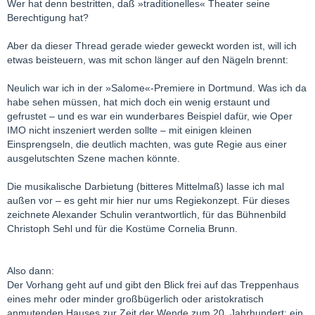
Wer hat denn bestritten, daß »traditionelles« Theater seine
Berechtigung hat?
Aber da dieser Thread gerade wieder geweckt worden ist, will ich
etwas beisteuern, was mit schon länger auf den Nägeln brennt:
Neulich war ich in der »Salome«-Premiere in Dortmund. Was ich da
habe sehen müssen, hat mich doch ein wenig erstaunt und
gefrustet – und es war ein wunderbares Beispiel dafür, wie Oper
IMO nicht inszeniert werden sollte – mit einigen kleinen
Einsprengseln, die deutlich machten, was gute Regie aus einer
ausgelutschten Szene machen könnte.
Die musikalische Darbietung (bitteres Mittelmaß) lasse ich mal
außen vor – es geht mir hier nur ums Regiekonzept. Für dieses
zeichnete Alexander Schulin verantwortlich, für das Bühnenbild
Christoph Sehl und für die Kostüme Cornelia Brunn.
Also dann:
Der Vorhang geht auf und gibt den Blick frei auf das Treppenhaus
eines mehr oder minder großbügerlich oder aristokratisch
anmutenden Hauses zur Zeit der Wende zum 20. Jahrhundert: ein