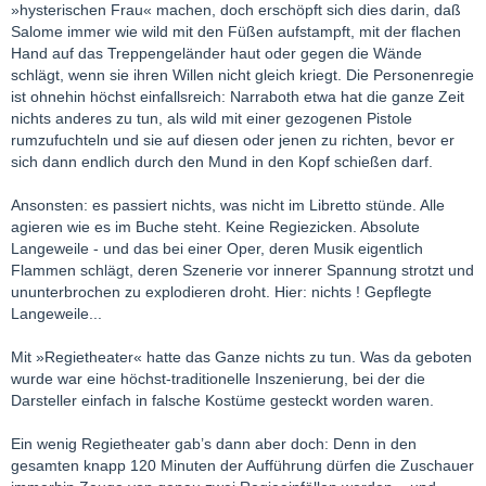
»hysterischen Frau« machen, doch erschöpft sich dies darin, daß
Salome immer wie wild mit den Füßen aufstampft, mit der flachen
Hand auf das Treppengeländer haut oder gegen die Wände
schlägt, wenn sie ihren Willen nicht gleich kriegt. Die Personenregie
ist ohnehin höchst einfallsreich: Narraboth etwa hat die ganze Zeit
nichts anderes zu tun, als wild mit einer gezogenen Pistole
rumzufuchteln und sie auf diesen oder jenen zu richten, bevor er
sich dann endlich durch den Mund in den Kopf schießen darf.
Ansonsten: es passiert nichts, was nicht im Libretto stünde. Alle
agieren wie es im Buche steht. Keine Regiezicken. Absolute
Langeweile - und das bei einer Oper, deren Musik eigentlich
Flammen schlägt, deren Szenerie vor innerer Spannung strotzt und
ununterbrochen zu explodieren droht. Hier: nichts ! Gepflegte
Langeweile...
Mit »Regietheater« hatte das Ganze nichts zu tun. Was da geboten
wurde war eine höchst-traditionelle Inszenierung, bei der die
Darsteller einfach in falsche Kostüme gesteckt worden waren.
Ein wenig Regietheater gab’s dann aber doch: Denn in den
gesamten knapp 120 Minuten der Aufführung dürfen die Zuschauer