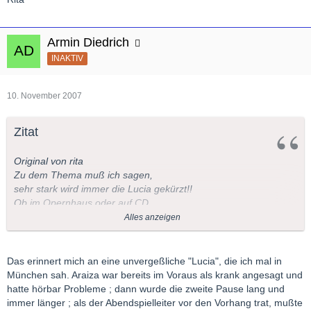
Armin Diedrich
INAKTIV
10. November 2007
Zitat
Original von rita
Zu dem Thema muß ich sagen,
sehr stark wird immer die Lucia gekürzt!!
Ob im Opernhaus oder auf CD.
Die Oper wird ja immer kürzer.
Alles anzeigen
Rita
Das erinnert mich an eine unvergeßliche "Lucia", die ich mal in
München sah. Araiza war bereits im Voraus als krank angesagt und
hatte hörbar Probleme ; dann wurde die zweite Pause lang und
immer länger ; als der Abendspielleiter vor den Vorhang trat, mußte