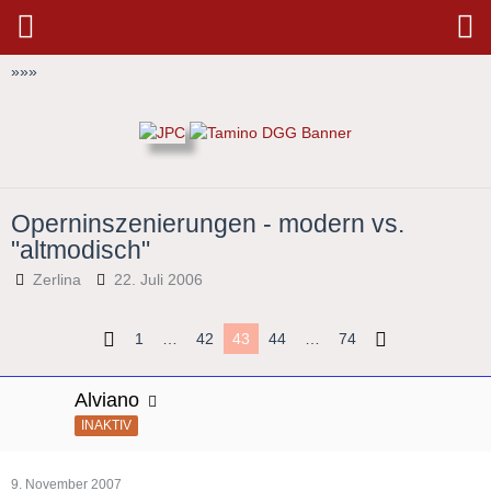
»
»
»
Operninszenierungen - modern vs.
"altmodisch"
Zerlina
22. Juli 2006
1
…
42
43
44
…
74
Alviano
INAKTIV
9. November 2007