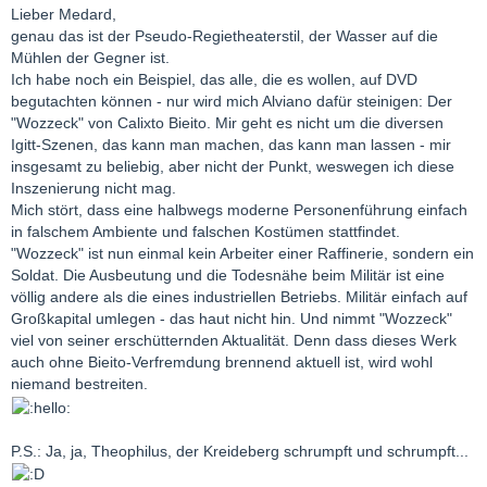
Lieber Medard,
genau das ist der Pseudo-Regietheaterstil, der Wasser auf die
Mühlen der Gegner ist.
Ich habe noch ein Beispiel, das alle, die es wollen, auf DVD
begutachten können - nur wird mich Alviano dafür steinigen: Der
"Wozzeck" von Calixto Bieito. Mir geht es nicht um die diversen
Igitt-Szenen, das kann man machen, das kann man lassen - mir
insgesamt zu beliebig, aber nicht der Punkt, weswegen ich diese
Inszenierung nicht mag.
Mich stört, dass eine halbwegs moderne Personenführung einfach
in falschem Ambiente und falschen Kostümen stattfindet.
"Wozzeck" ist nun einmal kein Arbeiter einer Raffinerie, sondern ein
Soldat. Die Ausbeutung und die Todesnähe beim Militär ist eine
völlig andere als die eines industriellen Betriebs. Militär einfach auf
Großkapital umlegen - das haut nicht hin. Und nimmt "Wozzeck"
viel von seiner erschütternden Aktualität. Denn dass dieses Werk
auch ohne Bieito-Verfremdung brennend aktuell ist, wird wohl
niemand bestreiten.
P.S.: Ja, ja, Theophilus, der Kreideberg schrumpft und schrumpft...