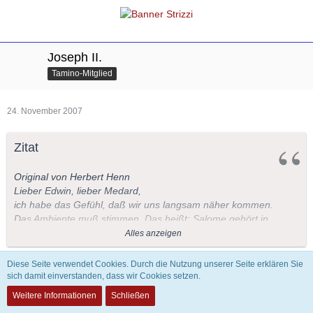
Joseph II.
Tamino-Mitglied
24. November 2007
Zitat
Original von Herbert Henn
Lieber Edwin, lieber Medard,
ich habe das Gefühl, daß wir uns langsam näher kommen.
Das Ambiente muß stimmen. Das heißt: Salome gehört in
den Anfang unserer Zeitrechnung, der Wozzeck gehört in
Alles anzeigen
die K.u.K. Zeit. Der Ring des Nibelungen gehört in die
germanisch-
Diese Seite verwendet Cookies. Durch die Nutzung unserer Seite erklären Sie
wagnersche Sagenwelt.
Innerhalb dieser Grenzen gibt es
sich damit einverstanden, dass wir Cookies setzen.
Dem kann ich nur zustimmen.
genügend
Weitere Informationen
Schließen
Gestaltungsmöglichkeiten für musikalische Regisseure