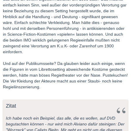
einfach keinen Sinn, weil außer der vordergründigen Verortung gar
keine Beziehung zu diesem Setting hergestellt wurde, die im
Hinblick auf die Handlung - und Deutung - signifikant gewesen
wäre. Einfach schlechte Verkleidung. Man hätte dies - genauso
hohl und mit derselben Personenführung - in antikisierenden oder
in Science-Fiction-Kostümen »spielen« lassen können. Und auch
die beiden IMO wirklich gelungenen Regieeinfalle mußten nicht
zwingend eine Verortung am K.u.K- oder Zarenhof um 1900
einfordern.
Und auf der Publikumsseite? Da glauben leider auch einige, wenn
die Figuren in vom Librettosetting abweichende Kostüme gesteckt
werden, hätte man böses Regietheater vor der Nase. Pustekuchen!
Die
Ver
Kleidung der Akteure macht aus einer Staubi- noch keine
Regieliinszenierung.
Zitat
Ich habe noch ein Beispiel, das alle, die es wollen, auf DVD
begutachten können - nur wird mich Alviano dafür steinigen: Der
"Wozzeck" von Calixto Bieito. Mir geht es nicht um die diversen