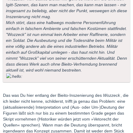
Igitt-Szenen, das kann man machen, das kann man lassen - mir
insgesamt zu beliebig, aber nicht der Punkt, weswegen ich diese
Inszenierung nicht mag.
Mich stört, dass eine halbwegs moderne Personenführung
einfach in falschem Ambiente und falschen Kostümen stattfindet.
"Wozzeck" ist nun einmal kein Arbeiter einer Raffinerie, sondern
ein Soldat. Die Ausbeutung und die Todesnähe beim Militär ist
eine völlig andere als die eines industriellen Betriebs. Militär
einfach auf Großkapital umlegen - das haut nicht hin. Und
nimmt "Wozzeck" viel von seiner erschütternden Aktualität. Denn
dass dieses Werk auch ohne Bieito-Verfremdung brennend
aktuell ist, wird wohl niemand bestreiten.
Das was Du hier entlang der Bieito-Inszenierung des
Wozzeck
, die
ich leider nicht kenne, schilderst, trifft ja genau das Problem: eine
(aktualisierende) Interpretation und (Aus- oder Um-)Deutung der
Figuren läßt sich nur bis zu einem bestimmten Grade gegen das
Skript vornehmen (Historiker würden jetzt vom »Vetorecht der
Quellen« sprechen). Wann man die Deutung überspannt, bricht
irgendwann das Konzept zusammen. Damit ist weder dem Stück