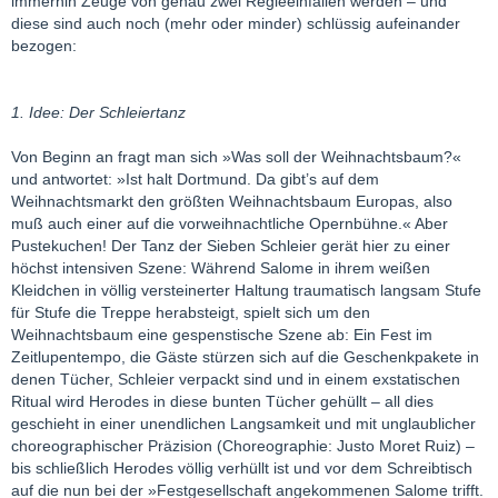
immerhin Zeuge von genau zwei Regieeinfällen werden – und
diese sind auch noch (mehr oder minder) schlüssig aufeinander
bezogen:
1. Idee: Der Schleiertanz
Von Beginn an fragt man sich »Was soll der Weihnachtsbaum?«
und antwortet: »Ist halt Dortmund. Da gibt’s auf dem
Weihnachtsmarkt den größten Weihnachtsbaum Europas, also
muß auch einer auf die vorweihnachtliche Opernbühne.« Aber
Pustekuchen! Der Tanz der Sieben Schleier gerät hier zu einer
höchst intensiven Szene: Während Salome in ihrem weißen
Kleidchen in völlig versteinerter Haltung traumatisch langsam Stufe
für Stufe die Treppe herabsteigt, spielt sich um den
Weihnachtsbaum eine gespenstische Szene ab: Ein Fest im
Zeitlupentempo, die Gäste stürzen sich auf die Geschenkpakete in
denen Tücher, Schleier verpackt sind und in einem exstatischen
Ritual wird Herodes in diese bunten Tücher gehüllt – all dies
geschieht in einer unendlichen Langsamkeit und mit unglaublicher
choreographischer Präzision (Choreographie: Justo Moret Ruiz) –
bis schließlich Herodes völlig verhüllt ist und vor dem Schreibtisch
auf die nun bei der »Festgesellschaft angekommenen Salome trifft.