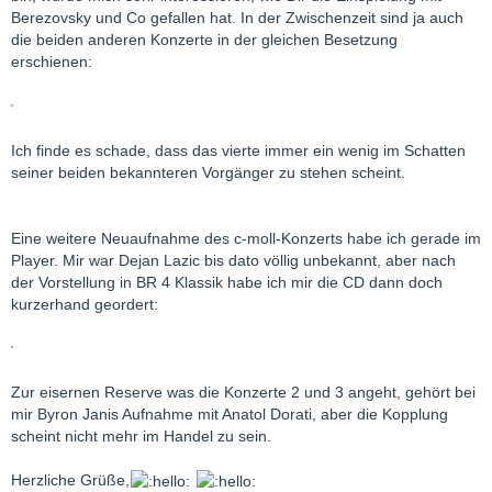
Mein bisheriger Favorit für das dritte war deshalb immer Earl
Berezovsky und Co gefallen hat. In der Zwischenzeit sind ja auch
Wild unter Horenstein, das zweite seit Jahrzehnten die Katchen-
die beiden anderen Konzerte in der gleichen Besetzung
Solti , aber diese von Dir empfohlene CD werde ich gleich jetzt
erschienen:
bestellen.
Ich finde es schade, dass das vierte immer ein wenig im Schatten
seiner beiden bekannteren Vorgänger zu stehen scheint.
Eine weitere Neuaufnahme des c-moll-Konzerts habe ich gerade im
Player. Mir war Dejan Lazic bis dato völlig unbekannt, aber nach
der Vorstellung in BR 4 Klassik habe ich mir die CD dann doch
kurzerhand geordert:
Zur eisernen Reserve was die Konzerte 2 und 3 angeht, gehört bei
mir Byron Janis Aufnahme mit Anatol Dorati, aber die Kopplung
scheint nicht mehr im Handel zu sein.
Herzliche Grüße,