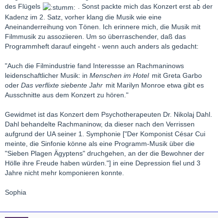
des Flügels
. Sonst packte mich das Konzert erst ab der
Kadenz im 2. Satz, vorher klang die Musik wie eine
Aneinanderreihung von Tönen. Ich erinnere mich, die Musik mit
Filmmusik zu assoziieren. Um so überraschender, daß das
Programmheft darauf eingeht - wenn auch anders als gedacht:
"Auch die Filmindustrie fand Interessse an Rachmaninows
leidenschaftlicher Musik: in
Menschen im Hotel
mit Greta Garbo
oder
Das verflixte siebente Jahr
mit Marilyn Monroe etwa gibt es
Ausschnitte aus dem Konzert zu hören."
Gewidmet ist das Konzert dem Psychotherapeuten Dr. Nikolaj Dahl.
Dahl behandelte Rachmaninow, da dieser nach den Verrissen
aufgrund der UA seiner 1. Symphonie ["Der Komponist César Cui
meinte, die Sinfonie könne als eine Programm-Musik über die
"Sieben Plagen Ägyptens" druchgehen, an der die Bewohner der
Hölle ihre Freude haben würden."] in eine Depression fiel und 3
Jahre nicht mehr komponieren konnte.
Sophia