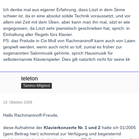
Kann natürlich auch schmarrn sein, aber ich denke, so falsch
Ich denke mal aus eigener Erfahrung, dass Liszt in dem Sinne
liegt er nicht.
schwer ist, da er eine absolut solide Technik voraussetzt, und vor
allem viel Zeit mit dem Üben, aber kann man ihn mal, sitzt er wie
LG florian
angegossen, da Liszt sehr pianistisch geschrieben hat, sprich: in
Einhaltung aller Regeln fürs Klavier.
PS: das Prelude in Cis Moll von Rachmaninoff kann auch von Laien
gespielt werden, wenn auch nicht so toll, zumal es früher zur
sogenannten Salonmusik gehörte, sprich Hausmusik für
selbsternannte Klavierspieler. Dies gilt natürlich nicht für seine kk
teleton
Tamino-Mitglied
16. Oktober 2008
Hallo Rachmaninoff-Freude,
diese Aufnahme der
Klavierkonzerte Nr. 1 und 2
hatte ich 01/2005
(gem.Beitrag hier) schonmal zur Verfügung und begeisternd