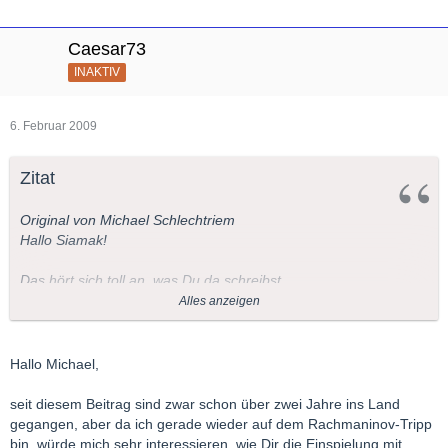
Caesar73
INAKTIV
6. Februar 2009
Zitat
Original von Michael Schlechtriem
Hallo Siamak!
Das hört sich toll an, was Du da schreibst.
Diese CD werde ich mir auf diese Empfehlung in jedem Falle
Alles anzeigen
kaufen!
Gerade die Stretta im 3. Konzert wird allermeistens so elend
langsam genommen....
Hallo Michael,
Ich weiß ganz genau, das in der Orchesterstimme dort ein
accelerando und in tempo steht, wo die meisten Interpreten
seit diesem Beitrag sind zwar schon über zwei Jahre ins Land
langsamer werden und den Höhepunkt kaputtwalzen.
gegangen, aber da ich gerade wieder auf dem Rachmaninov-Tripp
bin, würde mich sehr interessieren, wie Dir die Einspielung mit