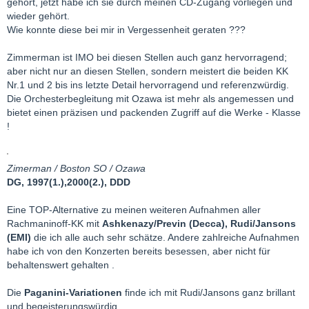
gehört, jetzt habe ich sie durch meinen CD-Zugang vorliegen und
wieder gehört.
Wie konnte diese bei mir in Vergessenheit geraten ???
Zimmerman ist IMO bei diesen Stellen auch ganz hervorragend;
aber nicht nur an diesen Stellen, sondern meistert die beiden KK
Nr.1 und 2 bis ins letzte Detail hervorragend und referenzwürdig.
Die Orchesterbegleitung mit Ozawa ist mehr als angemessen und
bietet einen präzisen und packenden Zugriff auf die Werke - Klasse
!
Zimerman / Boston SO / Ozawa
DG, 1997(1.),2000(2.), DDD
Eine TOP-Alternative zu meinen weiteren Aufnahmen aller
Rachmaninoff-KK mit
Ashkenazy/Previn (Decca), Rudi/Jansons
(EMI)
die ich alle auch sehr schätze. Andere zahlreiche Aufnahmen
habe ich von den Konzerten bereits besessen, aber nicht für
behaltenswert gehalten .
Die
Paganini-Variationen
finde ich mit Rudi/Jansons ganz brillant
und begeisterungswürdig.