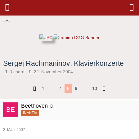
»
»
»
Sergej Rachmaninov: Klavierkonzerte
Richard
22. November 2004
1
…
4
5
6
…
10
Beethoven
INAKTIV
2. März 2007