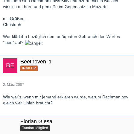
Trotzdem sind Rachmaninows Klavierkonzerte nichts was ich
wirklich oft höre und genieße im Gegensatz zu Mozarts.
mit Grüßen
Christoph
Wer klärt ihn bezüglich dem adäquaten Gebrauch des Wortes
"Lied" auf?
Beethoven
INAKTIV
2. März 2007
Wie wär's, wenn mir jemand erklären würde, warum Rachmaninov
gleich vier Linien braucht?
Florian Giesa
Tamino-Mitglied