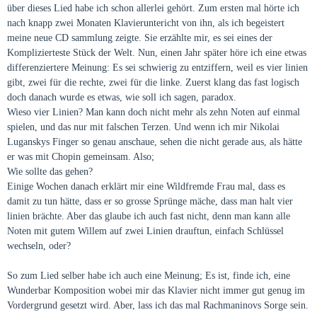
über dieses Lied habe ich schon allerlei gehört. Zum ersten mal hörte ich
nach knapp zwei Monaten Klavieruntericht von ihn, als ich begeistert
meine neue CD sammlung zeigte. Sie erzählte mir, es sei eines der
Komplizierteste Stück der Welt. Nun, einen Jahr später höre ich eine etwas
differenziertere Meinung: Es sei schwierig zu entziffern, weil es vier linien
gibt, zwei für die rechte, zwei für die linke. Zuerst klang das fast logisch
doch danach wurde es etwas, wie soll ich sagen, paradox.
Wieso vier Linien? Man kann doch nicht mehr als zehn Noten auf einmal
spielen, und das nur mit falschen Terzen. Und wenn ich mir Nikolai
Luganskys Finger so genau anschaue, sehen die nicht gerade aus, als hätte
er was mit Chopin gemeinsam. Also;
Wie sollte das gehen?
Einige Wochen danach erklärt mir eine Wildfremde Frau mal, dass es
damit zu tun hätte, dass er so grosse Sprünge mäche, dass man halt vier
linien brächte. Aber das glaube ich auch fast nicht, denn man kann alle
Noten mit gutem Willem auf zwei Linien drauftun, einfach Schlüssel
wechseln, oder?
So zum Lied selber habe ich auch eine Meinung; Es ist, finde ich, eine
Wunderbar Komposition wobei mir das Klavier nicht immer gut genug im
Vordergrund gesetzt wird. Aber, lass ich das mal Rachmaninovs Sorge sein.