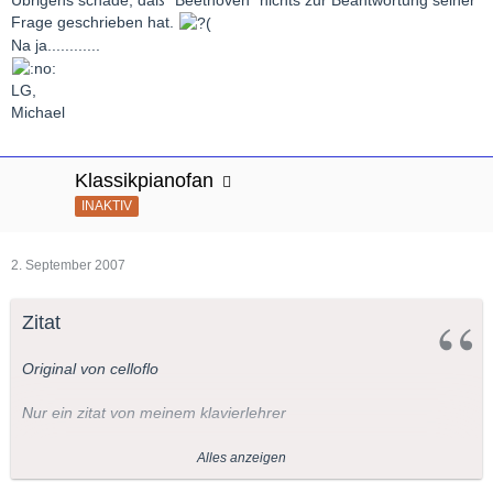
Frage geschrieben hat.
Na ja............
LG,
Michael
Klassikpianofan
INAKTIV
2. September 2007
Zitat
Original von celloflo
Nur ein zitat von meinem klavierlehrer
"Gegen so ein rachmaninov kk sind die tschaikowsky kk ein
Alles anzeigen
kinderspiel. Recht was schwereres gibts nicht mehr außer Liszt."