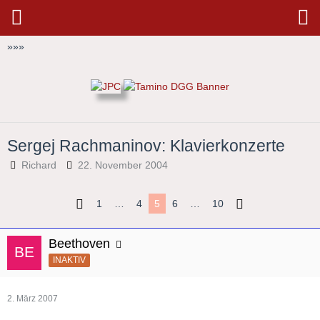
»
»
»
Sergej Rachmaninov: Klavierkonzerte
Richard
22. November 2004
1
…
4
5
6
…
10
Beethoven
INAKTIV
2. März 2007