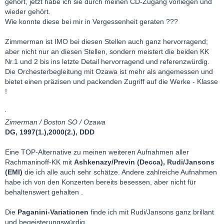
gehört, jetzt habe ich sie durch meinen CD-Zugang vorliegen und
wieder gehört.
Wie konnte diese bei mir in Vergessenheit geraten ???
Zimmerman ist IMO bei diesen Stellen auch ganz hervorragend;
aber nicht nur an diesen Stellen, sondern meistert die beiden KK
Nr.1 und 2 bis ins letzte Detail hervorragend und referenzwürdig.
Die Orchesterbegleitung mit Ozawa ist mehr als angemessen und
bietet einen präzisen und packenden Zugriff auf die Werke - Klasse
!
Zimerman / Boston SO / Ozawa
DG, 1997(1.),2000(2.), DDD
Eine TOP-Alternative zu meinen weiteren Aufnahmen aller
Rachmaninoff-KK mit
Ashkenazy/Previn (Decca), Rudi/Jansons
(EMI)
die ich alle auch sehr schätze. Andere zahlreiche Aufnahmen
habe ich von den Konzerten bereits besessen, aber nicht für
behaltenswert gehalten .
Die
Paganini-Variationen
finde ich mit Rudi/Jansons ganz brillant
und begeisterungswürdig.