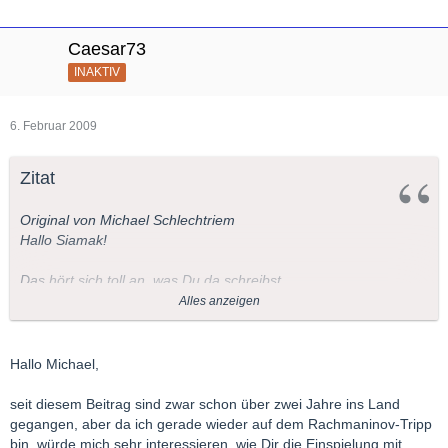
Caesar73
INAKTIV
6. Februar 2009
Zitat
Original von Michael Schlechtriem
Hallo Siamak!
Das hört sich toll an, was Du da schreibst.
Diese CD werde ich mir auf diese Empfehlung in jedem Falle
Alles anzeigen
kaufen!
Gerade die Stretta im 3. Konzert wird allermeistens so elend
langsam genommen....
Hallo Michael,
Ich weiß ganz genau, das in der Orchesterstimme dort ein
accelerando und in tempo steht, wo die meisten Interpreten
seit diesem Beitrag sind zwar schon über zwei Jahre ins Land
langsamer werden und den Höhepunkt kaputtwalzen.
gegangen, aber da ich gerade wieder auf dem Rachmaninov-Tripp
bin, würde mich sehr interessieren, wie Dir die Einspielung mit