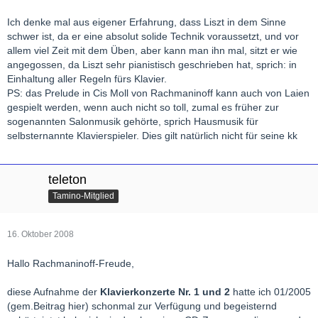
Kann natürlich auch schmarrn sein, aber ich denke, so falsch
Ich denke mal aus eigener Erfahrung, dass Liszt in dem Sinne
liegt er nicht.
schwer ist, da er eine absolut solide Technik voraussetzt, und vor
allem viel Zeit mit dem Üben, aber kann man ihn mal, sitzt er wie
LG florian
angegossen, da Liszt sehr pianistisch geschrieben hat, sprich: in
Einhaltung aller Regeln fürs Klavier.
PS: das Prelude in Cis Moll von Rachmaninoff kann auch von Laien
gespielt werden, wenn auch nicht so toll, zumal es früher zur
sogenannten Salonmusik gehörte, sprich Hausmusik für
selbsternannte Klavierspieler. Dies gilt natürlich nicht für seine kk
teleton
Tamino-Mitglied
16. Oktober 2008
Hallo Rachmaninoff-Freude,
diese Aufnahme der
Klavierkonzerte Nr. 1 und 2
hatte ich 01/2005
(gem.Beitrag hier) schonmal zur Verfügung und begeisternd