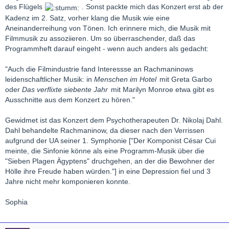
des Flügels
. Sonst packte mich das Konzert erst ab der
Kadenz im 2. Satz, vorher klang die Musik wie eine
Aneinanderreihung von Tönen. Ich erinnere mich, die Musik mit
Filmmusik zu assoziieren. Um so überraschender, daß das
Programmheft darauf eingeht - wenn auch anders als gedacht:
"Auch die Filmindustrie fand Interessse an Rachmaninows
leidenschaftlicher Musik: in
Menschen im Hotel
mit Greta Garbo
oder
Das verflixte siebente Jahr
mit Marilyn Monroe etwa gibt es
Ausschnitte aus dem Konzert zu hören."
Gewidmet ist das Konzert dem Psychotherapeuten Dr. Nikolaj Dahl.
Dahl behandelte Rachmaninow, da dieser nach den Verrissen
aufgrund der UA seiner 1. Symphonie ["Der Komponist César Cui
meinte, die Sinfonie könne als eine Programm-Musik über die
"Sieben Plagen Ägyptens" druchgehen, an der die Bewohner der
Hölle ihre Freude haben würden."] in eine Depression fiel und 3
Jahre nicht mehr komponieren konnte.
Sophia