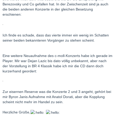
Mein bisheriger Favorit für das dritte war deshalb immer Earl
Berezovsky und Co gefallen hat. In der Zwischenzeit sind ja auch
Wild unter Horenstein, das zweite seit Jahrzehnten die Katchen-
die beiden anderen Konzerte in der gleichen Besetzung
Solti , aber diese von Dir empfohlene CD werde ich gleich jetzt
erschienen:
bestellen.
Ich finde es schade, dass das vierte immer ein wenig im Schatten
seiner beiden bekannteren Vorgänger zu stehen scheint.
Eine weitere Neuaufnahme des c-moll-Konzerts habe ich gerade im
Player. Mir war Dejan Lazic bis dato völlig unbekannt, aber nach
der Vorstellung in BR 4 Klassik habe ich mir die CD dann doch
kurzerhand geordert:
Zur eisernen Reserve was die Konzerte 2 und 3 angeht, gehört bei
mir Byron Janis Aufnahme mit Anatol Dorati, aber die Kopplung
scheint nicht mehr im Handel zu sein.
Herzliche Grüße,