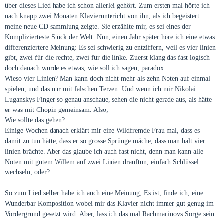
über dieses Lied habe ich schon allerlei gehört. Zum ersten mal hörte ich
nach knapp zwei Monaten Klavieruntericht von ihn, als ich begeistert
meine neue CD sammlung zeigte. Sie erzählte mir, es sei eines der
Komplizierteste Stück der Welt. Nun, einen Jahr später höre ich eine etwas
differenziertere Meinung: Es sei schwierig zu entziffern, weil es vier linien
gibt, zwei für die rechte, zwei für die linke. Zuerst klang das fast logisch
doch danach wurde es etwas, wie soll ich sagen, paradox.
Wieso vier Linien? Man kann doch nicht mehr als zehn Noten auf einmal
spielen, und das nur mit falschen Terzen. Und wenn ich mir Nikolai
Luganskys Finger so genau anschaue, sehen die nicht gerade aus, als hätte
er was mit Chopin gemeinsam. Also;
Wie sollte das gehen?
Einige Wochen danach erklärt mir eine Wildfremde Frau mal, dass es
damit zu tun hätte, dass er so grosse Sprünge mäche, dass man halt vier
linien brächte. Aber das glaube ich auch fast nicht, denn man kann alle
Noten mit gutem Willem auf zwei Linien drauftun, einfach Schlüssel
wechseln, oder?
So zum Lied selber habe ich auch eine Meinung; Es ist, finde ich, eine
Wunderbar Komposition wobei mir das Klavier nicht immer gut genug im
Vordergrund gesetzt wird. Aber, lass ich das mal Rachmaninovs Sorge sein.