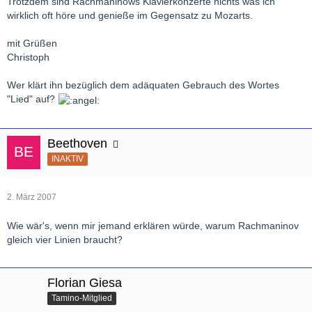
Trotzdem sind Rachmaninows Klavierkonzerte nichts was ich
wirklich oft höre und genieße im Gegensatz zu Mozarts.
mit Grüßen
Christoph
Wer klärt ihn bezüglich dem adäquaten Gebrauch des Wortes
"Lied" auf?
Beethoven
INAKTIV
2. März 2007
Wie wär's, wenn mir jemand erklären würde, warum Rachmaninov
gleich vier Linien braucht?
Florian Giesa
Tamino-Mitglied