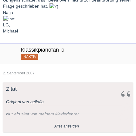
Frage geschrieben hat.
Na ja............
LG,
Michael
Klassikpianofan
INAKTIV
2. September 2007
Zitat
Original von celloflo
Nur ein zitat von meinem klavierlehrer
"Gegen so ein rachmaninov kk sind die tschaikowsky kk ein
Alles anzeigen
kinderspiel. Recht was schwereres gibts nicht mehr außer Liszt."