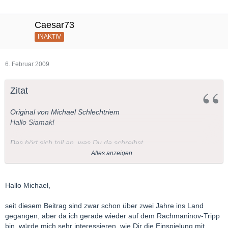
Caesar73
INAKTIV
6. Februar 2009
Zitat
Original von Michael Schlechtriem
Hallo Siamak!
Das hört sich toll an, was Du da schreibst.
Diese CD werde ich mir auf diese Empfehlung in jedem Falle
Alles anzeigen
kaufen!
Gerade die Stretta im 3. Konzert wird allermeistens so elend
langsam genommen....
Hallo Michael,
Ich weiß ganz genau, das in der Orchesterstimme dort ein
accelerando und in tempo steht, wo die meisten Interpreten
seit diesem Beitrag sind zwar schon über zwei Jahre ins Land
langsamer werden und den Höhepunkt kaputtwalzen.
gegangen, aber da ich gerade wieder auf dem Rachmaninov-Tripp
bin, würde mich sehr interessieren, wie Dir die Einspielung mit