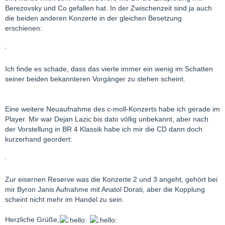
Mein bisheriger Favorit für das dritte war deshalb immer Earl
Berezovsky und Co gefallen hat. In der Zwischenzeit sind ja auch
Wild unter Horenstein, das zweite seit Jahrzehnten die Katchen-
die beiden anderen Konzerte in der gleichen Besetzung
Solti , aber diese von Dir empfohlene CD werde ich gleich jetzt
erschienen:
bestellen.
Ich finde es schade, dass das vierte immer ein wenig im Schatten
seiner beiden bekannteren Vorgänger zu stehen scheint.
Eine weitere Neuaufnahme des c-moll-Konzerts habe ich gerade im
Player. Mir war Dejan Lazic bis dato völlig unbekannt, aber nach
der Vorstellung in BR 4 Klassik habe ich mir die CD dann doch
kurzerhand geordert:
Zur eisernen Reserve was die Konzerte 2 und 3 angeht, gehört bei
mir Byron Janis Aufnahme mit Anatol Dorati, aber die Kopplung
scheint nicht mehr im Handel zu sein.
Herzliche Grüße,