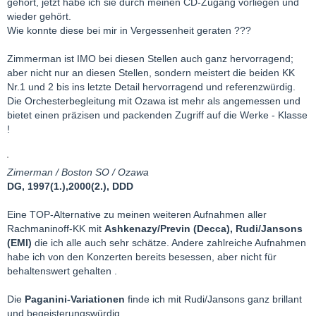
gehört, jetzt habe ich sie durch meinen CD-Zugang vorliegen und
wieder gehört.
Wie konnte diese bei mir in Vergessenheit geraten ???
Zimmerman ist IMO bei diesen Stellen auch ganz hervorragend;
aber nicht nur an diesen Stellen, sondern meistert die beiden KK
Nr.1 und 2 bis ins letzte Detail hervorragend und referenzwürdig.
Die Orchesterbegleitung mit Ozawa ist mehr als angemessen und
bietet einen präzisen und packenden Zugriff auf die Werke - Klasse
!
Zimerman / Boston SO / Ozawa
DG, 1997(1.),2000(2.), DDD
Eine TOP-Alternative zu meinen weiteren Aufnahmen aller
Rachmaninoff-KK mit
Ashkenazy/Previn (Decca), Rudi/Jansons
(EMI)
die ich alle auch sehr schätze. Andere zahlreiche Aufnahmen
habe ich von den Konzerten bereits besessen, aber nicht für
behaltenswert gehalten .
Die
Paganini-Variationen
finde ich mit Rudi/Jansons ganz brillant
und begeisterungswürdig.