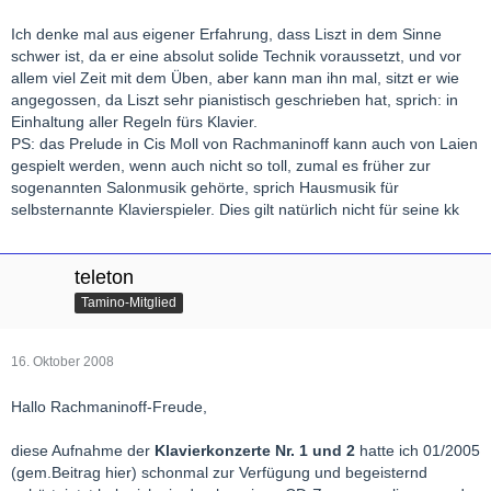
Kann natürlich auch schmarrn sein, aber ich denke, so falsch
Ich denke mal aus eigener Erfahrung, dass Liszt in dem Sinne
liegt er nicht.
schwer ist, da er eine absolut solide Technik voraussetzt, und vor
allem viel Zeit mit dem Üben, aber kann man ihn mal, sitzt er wie
LG florian
angegossen, da Liszt sehr pianistisch geschrieben hat, sprich: in
Einhaltung aller Regeln fürs Klavier.
PS: das Prelude in Cis Moll von Rachmaninoff kann auch von Laien
gespielt werden, wenn auch nicht so toll, zumal es früher zur
sogenannten Salonmusik gehörte, sprich Hausmusik für
selbsternannte Klavierspieler. Dies gilt natürlich nicht für seine kk
teleton
Tamino-Mitglied
16. Oktober 2008
Hallo Rachmaninoff-Freude,
diese Aufnahme der
Klavierkonzerte Nr. 1 und 2
hatte ich 01/2005
(gem.Beitrag hier) schonmal zur Verfügung und begeisternd