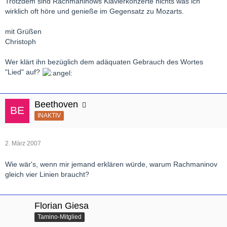
Trotzdem sind Rachmaninows Klavierkonzerte nichts was ich
wirklich oft höre und genieße im Gegensatz zu Mozarts.
mit Grüßen
Christoph
Wer klärt ihn bezüglich dem adäquaten Gebrauch des Wortes
"Lied" auf?
Beethoven
INAKTIV
2. März 2007
Wie wär's, wenn mir jemand erklären würde, warum Rachmaninov
gleich vier Linien braucht?
Florian Giesa
Tamino-Mitglied