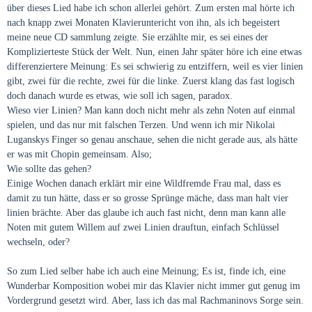
über dieses Lied habe ich schon allerlei gehört. Zum ersten mal hörte ich
nach knapp zwei Monaten Klavieruntericht von ihn, als ich begeistert
meine neue CD sammlung zeigte. Sie erzählte mir, es sei eines der
Komplizierteste Stück der Welt. Nun, einen Jahr später höre ich eine etwas
differenziertere Meinung: Es sei schwierig zu entziffern, weil es vier linien
gibt, zwei für die rechte, zwei für die linke. Zuerst klang das fast logisch
doch danach wurde es etwas, wie soll ich sagen, paradox.
Wieso vier Linien? Man kann doch nicht mehr als zehn Noten auf einmal
spielen, und das nur mit falschen Terzen. Und wenn ich mir Nikolai
Luganskys Finger so genau anschaue, sehen die nicht gerade aus, als hätte
er was mit Chopin gemeinsam. Also;
Wie sollte das gehen?
Einige Wochen danach erklärt mir eine Wildfremde Frau mal, dass es
damit zu tun hätte, dass er so grosse Sprünge mäche, dass man halt vier
linien brächte. Aber das glaube ich auch fast nicht, denn man kann alle
Noten mit gutem Willem auf zwei Linien drauftun, einfach Schlüssel
wechseln, oder?
So zum Lied selber habe ich auch eine Meinung; Es ist, finde ich, eine
Wunderbar Komposition wobei mir das Klavier nicht immer gut genug im
Vordergrund gesetzt wird. Aber, lass ich das mal Rachmaninovs Sorge sein.