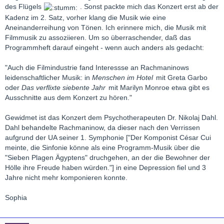
des Flügels
. Sonst packte mich das Konzert erst ab der
Kadenz im 2. Satz, vorher klang die Musik wie eine
Aneinanderreihung von Tönen. Ich erinnere mich, die Musik mit
Filmmusik zu assoziieren. Um so überraschender, daß das
Programmheft darauf eingeht - wenn auch anders als gedacht:
"Auch die Filmindustrie fand Interessse an Rachmaninows
leidenschaftlicher Musik: in
Menschen im Hotel
mit Greta Garbo
oder
Das verflixte siebente Jahr
mit Marilyn Monroe etwa gibt es
Ausschnitte aus dem Konzert zu hören."
Gewidmet ist das Konzert dem Psychotherapeuten Dr. Nikolaj Dahl.
Dahl behandelte Rachmaninow, da dieser nach den Verrissen
aufgrund der UA seiner 1. Symphonie ["Der Komponist César Cui
meinte, die Sinfonie könne als eine Programm-Musik über die
"Sieben Plagen Ägyptens" druchgehen, an der die Bewohner der
Hölle ihre Freude haben würden."] in eine Depression fiel und 3
Jahre nicht mehr komponieren konnte.
Sophia