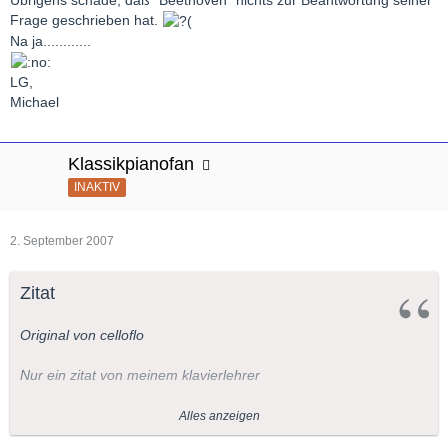
Frage geschrieben hat.
Na ja............
LG,
Michael
Klassikpianofan
INAKTIV
2. September 2007
Zitat
Original von celloflo
Nur ein zitat von meinem klavierlehrer
"Gegen so ein rachmaninov kk sind die tschaikowsky kk ein
Alles anzeigen
kinderspiel. Recht was schwereres gibts nicht mehr außer Liszt."