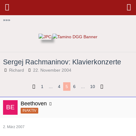
»
»
»
Sergej Rachmaninov: Klavierkonzerte
Richard
22. November 2004
1
…
4
5
6
…
10
Beethoven
INAKTIV
2. März 2007