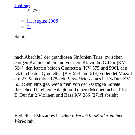
Beiträge
21.779
11. August 2006
#1
Salut,
nach Abschluß der grandiosen Sinfonien-Trias, zwischen
einigen Kanonstudien und vor dem Klaviertio G-Dur [KV
564], den letzten beiden Quartetten [KV 575 und 590], den
letzten beiden Quintetten [KV 593 und 614] vollendet Mozart
am 27. September 1788 ein
Streichtrio
- eines in Es-Dur, KV
563: Sein einziges, wenn man von der 2sätzigen Sonate
[bestehend in einem Adagio und einem Menuett nebst Trio]
B-Dur für 2 Violinen und Bass KV 266 [271f] absieht.
Betitelt hat Mozart es in seinem
Verzeichnüß aller meiner
Werke
mit