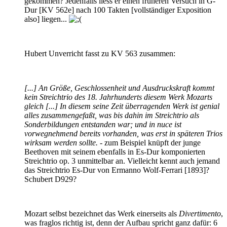
gekommen? Jedenfalls liess er einen früheren Versuch in G-
Dur [KV 562e] nach 100 Takten [vollständiger Exposition
also] liegen...
Hubert Unverricht fasst zu KV 563 zusammen:
[...] An Größe, Geschlossenheit und Ausdruckskraft kommt
kein Streichtrio des 18. Jahrhunderts diesem Werk Mozarts
gleich [...] In diesem seine Zeit überragenden Werk ist genial
alles zusammengefaßt, was bis dahin im Streichtrio als
Sonderbildungen entstanden war; und in nuce ist
vorwegnehmend bereits vorhanden, was erst in späteren Trios
wirksam werden sollte.
- zum Beispiel knüpft der junge
Beethoven mit seinem ebenfalls in Es-Dur komponierten
Streichtrio op. 3 unmittelbar an. Vielleicht kennt auch jemand
das Streichtrio Es-Dur von Ermanno Wolf-Ferrari [1893]?
Schubert D929?
Mozart selbst bezeichnet das Werk einerseits als
Divertimento
,
was fraglos richtig ist, denn der Aufbau spricht ganz dafür: 6