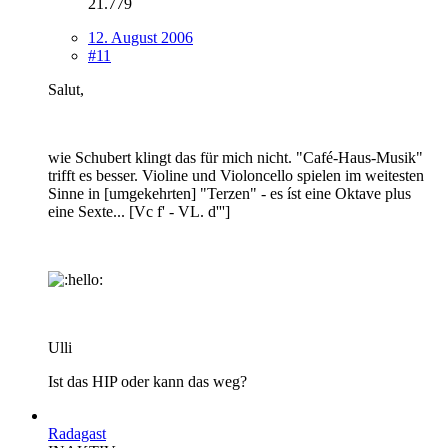
21.779
12. August 2006
#11
Salut,
wie Schubert klingt das für mich nicht. "Café-Haus-Musik"
trifft es besser. Violine und Violoncello spielen im weitesten
Sinne in [umgekehrten] "Terzen" - es íst eine Oktave plus
eine Sexte... [Vc f' - VL. d''']
Ulli
Ist das HIP oder kann das weg?
Radagast