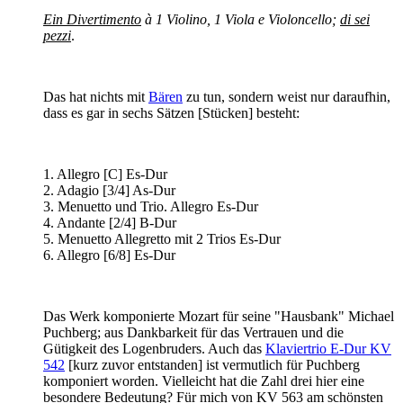
Ein Divertimento
à 1 Violino, 1 Viola e Violoncello;
di sei
pezzi
.
Das hat nichts mit
Bären
zu tun, sondern weist nur daraufhin,
dass es gar in sechs Sätzen [Stücken] besteht:
1. Allegro [C] Es-Dur
2. Adagio [3/4] As-Dur
3. Menuetto und Trio. Allegro Es-Dur
4. Andante [2/4] B-Dur
5. Menuetto Allegretto mit 2 Trios Es-Dur
6. Allegro [6/8] Es-Dur
Das Werk komponierte Mozart für seine "Hausbank" Michael
Puchberg; aus Dankbarkeit für das Vertrauen und die
Gütigkeit des Logenbruders. Auch das
Klaviertrio E-Dur KV
542
[kurz zuvor entstanden] ist vermutlich für Puchberg
komponiert worden. Vielleicht hat die Zahl drei hier eine
besondere Bedeutung? Für mich von KV 563 am schönsten