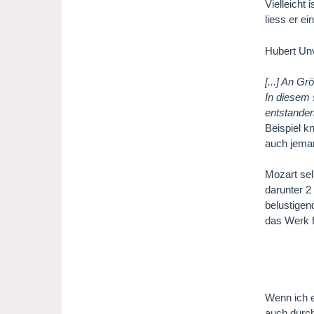
Vielleicht
liess er e
Hubert Un
[...] An G
In diesem 
entstanden
Beispiel k
auch jeman
Mozart sel
darunter 2
belustigen
das Werk f
Wenn ich e
auch durch