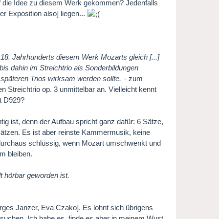
 auf die Idee zu diesem Werk gekommen? Jedenfalls
r Exposition also] liegen...
 18. Jahrhunderts diesem Werk Mozarts gleich [...]
is dahin im Streichtrio als Sonderbildungen
 späteren Trios wirksam werden sollte.
- zum
Streichtrio op. 3 unmittelbar an. Vielleicht kennt
rt D929?
htig ist, denn der Aufbau spricht ganz dafür: 6 Sätze,
ätzen. Es ist aber reinste Kammermusik, keine
t es durchaus schlüssig, wenn Mozart umschwenkt und
m bleiben.
lt hörbar geworden ist.
ges Janzer, Eva Czako]. Es lohnt sich übrigens
suchen. Ich habe es, finde es aber in meinem Wust