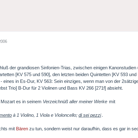
2006
luß der grandiosen Sinfonien-Trias, zwischen einigen Kanonstudien u
rtetten [KV 575 und 590], den letzten beiden Quintetten [KV 593 un
- eines in Es-Dur, KV 563: Sein einziges, wenn man von der 2sätzi
bst Trio] B-Dur für 2 Violinen und Bass KV 266 [271f] absieht.
at Mozart es in seinem
Verzeichnüß aller meiner Werke
mit
imento
à 1 Violino, 1 Viola e Violoncello;
di sei pezzi
.
chts mit
Bären
zu tun, sondern weist nur daraufhin, dass es gar in se