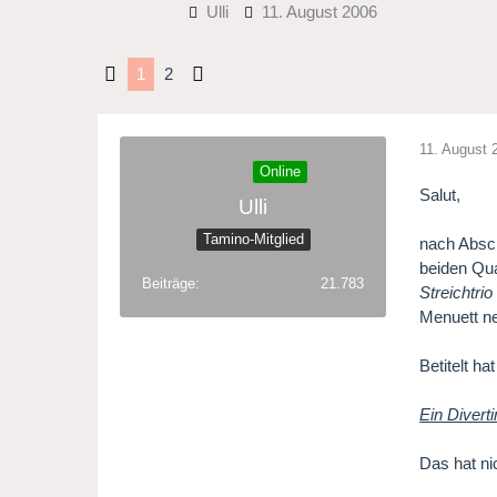
Ulli
11. August 2006
1
2
11. August 
Online
Salut,
Ulli
Tamino-Mitglied
nach Absch
beiden Qua
Beiträge
21.783
Streichtrio
Menuett ne
Betitelt h
Ein Divert
Das hat ni