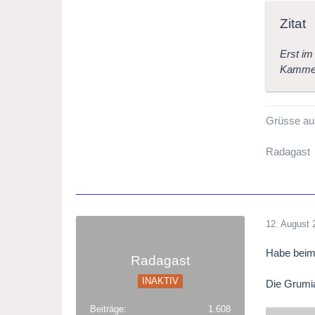
Zitat
Erst im
Kammerm
Grüsse au
Radagast
12. August 
Habe beim
Radagast
INAKTIV
Die Grumia
Beiträge
1.608