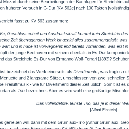
 ist Mozart durch seine Bearbeitungen der Bachfugen für Streichtrio
inen früheren Versuch in G-Dur [KV 562e] nach 100 Takten [vollständige
verricht fasst zu KV 563 zusammen:
röße, Geschlossenheit und Ausdruckskraft kommt kein Streichtrio des
seine Zeit überragenden Werk ist genial alles zusammengefaßt, was b
 war; und in nuce ist vorwegnehmend bereits vorhanden, was erst in
nüpft der junge Beethoven mit seinem ebenfalls in Es-Dur komponierten 
d das Streichtrio Es-Dur von Ermanno Wolf-Ferrari [1893]? Schube
bst bezeichnet das Werk einerseits als
Divertimento
, was fraglos ric
 Menuette und 2 langsame Sätze, umschlossen von zwei schnellen S
de Freiluftmusik - wie für Divertimenti dieser Zeit üblich. Somit is
ortan als
Trio
bezeichnet. Aber es wird wohl eine großartige Mischfor
Das vollendetste, feinste Trio, das je in dieser We
[Alfred Einstein]
s genießen will, dann mit dem Grumiaux-Trio [Arthur Grumiaux, Geor
aus, nach einer Einspielung von KV 562e [dem G-Dur-Fragment] zu 