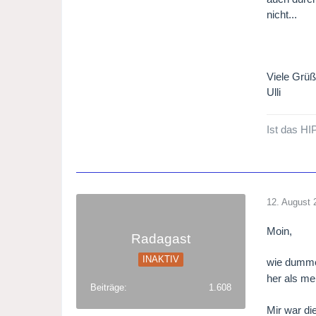
nicht...
Viele Grü
Ulli
Ist das HI
12. August 
Moin,
Radagast
INAKTIV
wie dumme 
her als m
Beiträge
1.608
Mir war di