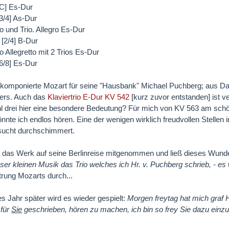
 [C] Es-Dur
[3/4] As-Dur
o und Trio. Allegro Es-Dur
 [2/4] B-Dur
o Allegretto mit 2 Trios Es-Dur
[6/8] Es-Dur
omponierte Mozart für seine "Hausbank" Michael Puchberg; aus Dank
ers. Auch das
Klaviertrio E-Dur KV 542
[kurz zuvor entstanden] ist v
hl drei hier eine besondere Bedeutung? Für mich von KV 563 am schö
önnte ich endlos hören. Eine der wenigen wirklich freudvollen Stellen
sucht durchschimmert.
 das Werk auf seine Berlinreise mitgenommen und ließ dieses Wunde
eser kleinen Musik das Trio welches ich Hr. v. Puchberg schrieb, - es
trung Mozarts durch...
s Jahr später wird es wieder gespielt:
Morgen freytag hat mich graf 
 für
Sie
geschrieben, hören zu machen, ich bin so frey Sie dazu einzula