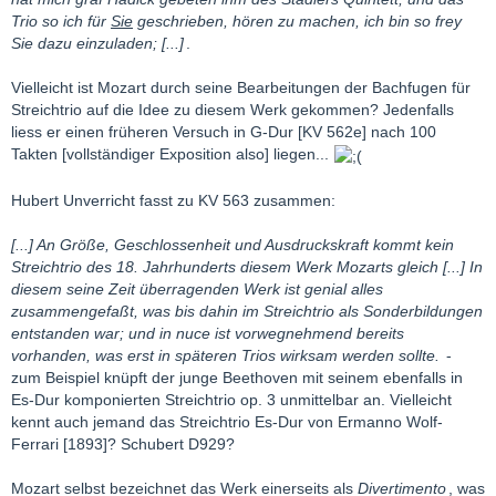
Trio so ich für
Sie
geschrieben, hören zu machen, ich bin so frey
Sie dazu einzuladen; [...]
.
Vielleicht ist Mozart durch seine Bearbeitungen der Bachfugen für
Streichtrio auf die Idee zu diesem Werk gekommen? Jedenfalls
liess er einen früheren Versuch in G-Dur [KV 562e] nach 100
Takten [vollständiger Exposition also] liegen...
Hubert Unverricht fasst zu KV 563 zusammen:
[...] An Größe, Geschlossenheit und Ausdruckskraft kommt kein
Streichtrio des 18. Jahrhunderts diesem Werk Mozarts gleich [...] In
diesem seine Zeit überragenden Werk ist genial alles
zusammengefaßt, was bis dahin im Streichtrio als Sonderbildungen
entstanden war; und in nuce ist vorwegnehmend bereits
vorhanden, was erst in späteren Trios wirksam werden sollte.
-
zum Beispiel knüpft der junge Beethoven mit seinem ebenfalls in
Es-Dur komponierten Streichtrio op. 3 unmittelbar an. Vielleicht
kennt auch jemand das Streichtrio Es-Dur von Ermanno Wolf-
Ferrari [1893]? Schubert D929?
Mozart selbst bezeichnet das Werk einerseits als
Divertimento
, was