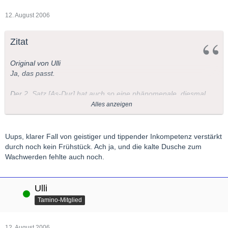
12. August 2006
Zitat
Original von Ulli
Ja, das passt.
Der 2. Satz [As-Dur] hat auch so eine phänomenale, diesmal
schmerzliche, Stelle. Aber ich muß ehrlich gestehen, dass mir
Alles anzeigen
derzeit die 2. Sätze bei den späten Haydn-Quartetten etwas
besser gefallen. Ich habe den Eindruck, da steckt mehr drin...
Uups, klarer Fall von geistiger und tippender Inkompetenz verstärkt
durch noch kein Frühstück. Ach ja, und die kalte Dusche zum
Was meinst Du eigentlich mit:
Wachwerden fehlte auch noch.
Ulli
Online
Tamino-Mitglied
Viele Grüße
Ulli
12. August 2006