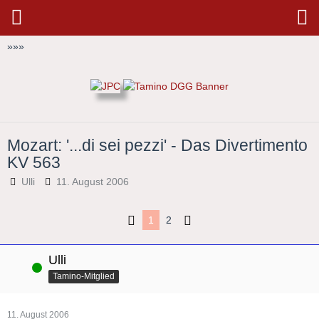
»
»
»
Mozart: '...di sei pezzi' - Das Divertimento
KV 563
Ulli
11. August 2006
1
2
Ulli
Online
Tamino-Mitglied
11. August 2006