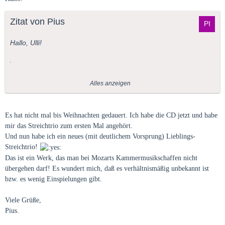
Zitat von Pius
Hallo, Ulli!
Hm, so in Naxos-Preislage oder darunter scheint es wirklich
Alles anzeigen
nichts zu geben.
Dafür kriegt man hier für 10 Euro drei große Namen.
Ich könnte es auf meinen Weihnachts-Zettel setzen.
Es hat nicht mal bis Weihnachten gedauert. Ich habe die CD jetzt und habe
mir das Streichtrio zum ersten Mal angehört.
Viele Grüße,
Und nun habe ich ein neues (mit deutlichem Vorsprung) Lieblings-
Pius.
Streichtrio!
Das ist ein Werk, das man bei Mozarts Kammermusikschaffen nicht
übergehen darf! Es wundert mich, daß es verhältnismäßig unbekannt ist
bzw. es wenig Einspielungen gibt.
Viele Grüße,
Pius.