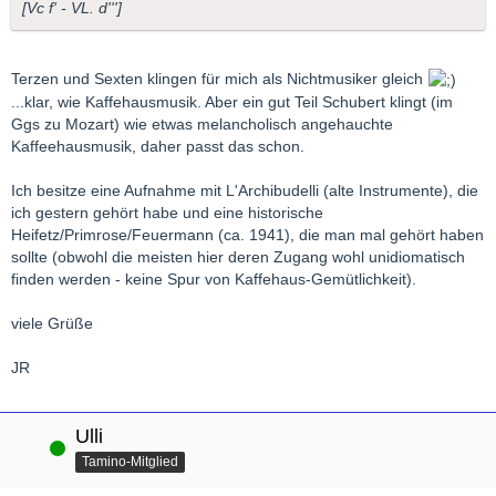
[Vc f' - VL. d''']
Terzen und Sexten klingen für mich als Nichtmusiker gleich
...klar, wie Kaffehausmusik. Aber ein gut Teil Schubert klingt (im
Ggs zu Mozart) wie etwas melancholisch angehauchte
Kaffeehausmusik, daher passt das schon.
Ich besitze eine Aufnahme mit L'Archibudelli (alte Instrumente), die
ich gestern gehört habe und eine historische
Heifetz/Primrose/Feuermann (ca. 1941), die man mal gehört haben
sollte (obwohl die meisten hier deren Zugang wohl unidiomatisch
finden werden - keine Spur von Kaffehaus-Gemütlichkeit).
viele Grüße
JR
Ulli
Online
Tamino-Mitglied