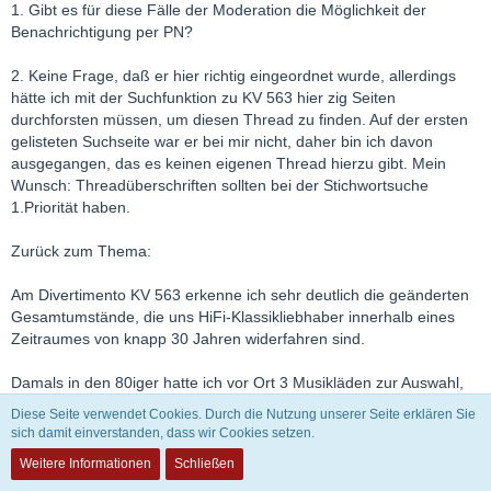
1. Gibt es für diese Fälle der Moderation die Möglichkeit der
Benachrichtigung per PN?
2. Keine Frage, daß er hier richtig eingeordnet wurde, allerdings
hätte ich mit der Suchfunktion zu KV 563 hier zig Seiten
durchforsten müssen, um diesen Thread zu finden. Auf der ersten
gelisteten Suchseite war er bei mir nicht, daher bin ich davon
ausgegangen, das es keinen eigenen Thread hierzu gibt. Mein
Wunsch: Threadüberschriften sollten bei der Stichwortsuche
1.Priorität haben.
Zurück zum Thema:
Am Divertimento KV 563 erkenne ich sehr deutlich die geänderten
Gesamtumstände, die uns HiFi-Klassikliebhaber innerhalb eines
Zeitraumes von knapp 30 Jahren widerfahren sind.
Damals in den 80iger hatte ich vor Ort 3 Musikläden zur Auswahl,
deren Bestand an Klassik CDs nicht über das Standardsortiment
Diese Seite verwendet Cookies. Durch die Nutzung unserer Seite erklären Sie
hinausging. Wenn man einen speziellen Wunsch hatte, wurde
sich damit einverstanden, dass wir Cookies setzen.
"schon leicht genervt" bei den vorhandenen Lieferanten
Weitere Informationen
Schließen
nachgeschaut, ob es was zum Divertimento KV 563 gab.