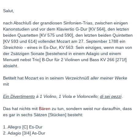
Salut,
nach Abschluß der grandiosen Sinfonien-Trias, zwischen einigen
Kanonstudien und vor dem Klaviertio G-Dur [KV 564], den letzten
beiden Quartetten [KV 575 und 590], den letzten beiden Quintetten
[KV 593 und 614] vollendet Mozart am 27. September 1788 ein
Streichtrio
- eines in Es-Dur, KV 563: Sein einziges, wenn man von
der 2sätzigen Sonate [bestehend in einem Adagio und einem
Menuett nebst Trio] B-Dur für 2 Violinen und Bass KV 266 [271f]
absieht.
Betitelt hat Mozart es in seinem
Verzeichnüß aller meiner Werke
mit
Ein Divertimento
à 1 Violino, 1 Viola e Violoncello;
di sei pezzi
.
Das hat nichts mit
Bären
zu tun, sondern weist nur daraufhin, dass
es gar in sechs Sätzen [Stücken] besteht:
1. Allegro [C] Es-Dur
2. Adagio [3/4] As-Dur