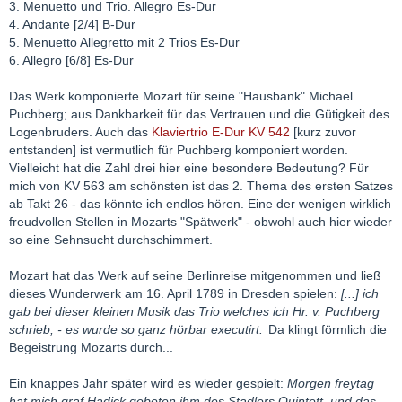
3. Menuetto und Trio. Allegro Es-Dur
4. Andante [2/4] B-Dur
5. Menuetto Allegretto mit 2 Trios Es-Dur
6. Allegro [6/8] Es-Dur
Das Werk komponierte Mozart für seine "Hausbank" Michael
Puchberg; aus Dankbarkeit für das Vertrauen und die Gütigkeit des
Logenbruders. Auch das
Klaviertrio E-Dur KV 542
[kurz zuvor
entstanden] ist vermutlich für Puchberg komponiert worden.
Vielleicht hat die Zahl drei hier eine besondere Bedeutung? Für
mich von KV 563 am schönsten ist das 2. Thema des ersten Satzes
ab Takt 26 - das könnte ich endlos hören. Eine der wenigen wirklich
freudvollen Stellen in Mozarts "Spätwerk" - obwohl auch hier wieder
so eine Sehnsucht durchschimmert.
Mozart hat das Werk auf seine Berlinreise mitgenommen und ließ
dieses Wunderwerk am 16. April 1789 in Dresden spielen:
[...] ich
gab bei dieser kleinen Musik das Trio welches ich Hr. v. Puchberg
schrieb, - es wurde so ganz hörbar executirt.
Da klingt förmlich die
Begeistrung Mozarts durch...
Ein knappes Jahr später wird es wieder gespielt:
Morgen freytag
hat mich graf Hadick gebeten ihm des Stadlers Quintett, und das