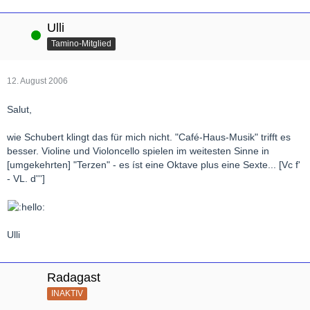
Ulli
Online
Tamino-Mitglied
12. August 2006
Salut,
wie Schubert klingt das für mich nicht. "Café-Haus-Musik" trifft es
besser. Violine und Violoncello spielen im weitesten Sinne in
[umgekehrten] "Terzen" - es íst eine Oktave plus eine Sexte... [Vc f'
- VL. d''']
Ulli
Radagast
INAKTIV