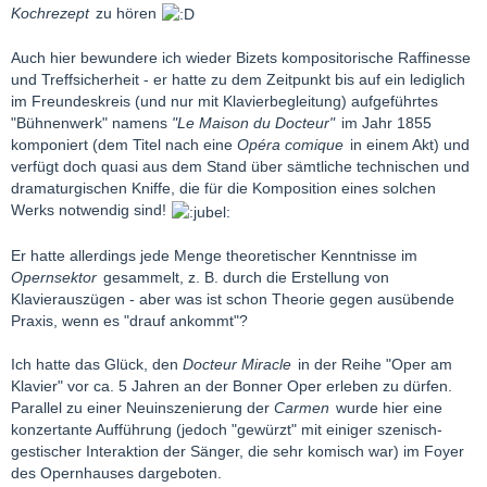
Kochrezept
zu hören
Auch hier bewundere ich wieder Bizets kompositorische Raffinesse
und Treffsicherheit - er hatte zu dem Zeitpunkt bis auf ein lediglich
im Freundeskreis (und nur mit Klavierbegleitung) aufgeführtes
"Bühnenwerk" namens
"Le Maison du Docteur"
im Jahr 1855
komponiert (dem Titel nach eine
Opéra comique
in einem Akt) und
verfügt doch quasi aus dem Stand über sämtliche technischen und
dramaturgischen Kniffe, die für die Komposition eines solchen
Werks notwendig sind!
Er hatte allerdings jede Menge theoretischer Kenntnisse im
Opernsektor
gesammelt, z. B. durch die Erstellung von
Klavierauszügen - aber was ist schon Theorie gegen ausübende
Praxis, wenn es "drauf ankommt"?
Ich hatte das Glück, den
Docteur Miracle
in der Reihe "Oper am
Klavier" vor ca. 5 Jahren an der Bonner Oper erleben zu dürfen.
Parallel zu einer Neuinszenierung der
Carmen
wurde hier eine
konzertante Aufführung (jedoch "gewürzt" mit einiger szenisch-
gestischer Interaktion der Sänger, die sehr komisch war) im Foyer
des Opernhauses dargeboten.