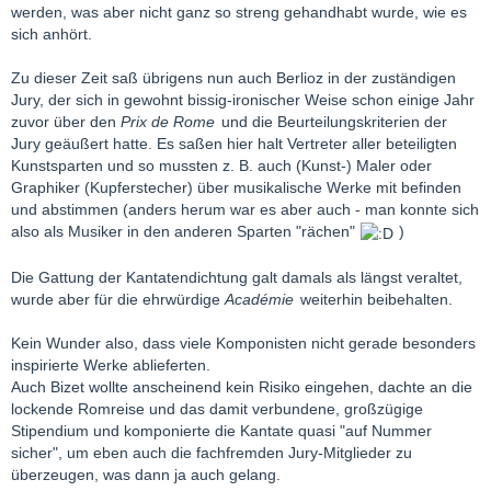
werden, was aber nicht ganz so streng gehandhabt wurde, wie es
sich anhört.
Zu dieser Zeit saß übrigens nun auch Berlioz in der zuständigen
Jury, der sich in gewohnt bissig-ironischer Weise schon einige Jahr
zuvor über den
Prix de Rome
und die Beurteilungskriterien der
Jury geäußert hatte. Es saßen hier halt Vertreter aller beteiligten
Kunstsparten und so mussten z. B. auch (Kunst-) Maler oder
Graphiker (Kupferstecher) über musikalische Werke mit befinden
und abstimmen (anders herum war es aber auch - man konnte sich
also als Musiker in den anderen Sparten "rächen"
)
Die Gattung der Kantatendichtung galt damals als längst veraltet,
wurde aber für die ehrwürdige
Académie
weiterhin beibehalten.
Kein Wunder also, dass viele Komponisten nicht gerade besonders
inspirierte Werke ablieferten.
Auch Bizet wollte anscheinend kein Risiko eingehen, dachte an die
lockende Romreise und das damit verbundene, großzügige
Stipendium und komponierte die Kantate quasi "auf Nummer
sicher", um eben auch die fachfremden Jury-Mitglieder zu
überzeugen, was dann ja auch gelang.