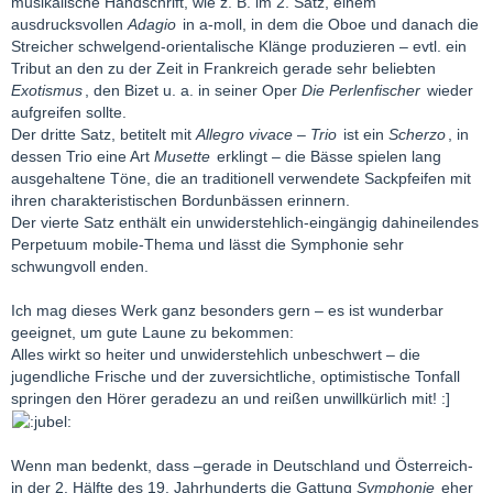
musikalische Handschrift, wie z. B. im 2. Satz, einem
ausdrucksvollen
Adagio
in a-moll, in dem die Oboe und danach die
Streicher schwelgend-orientalische Klänge produzieren – evtl. ein
Tribut an den zu der Zeit in Frankreich gerade sehr beliebten
Exotismus
, den Bizet u. a. in seiner Oper
Die Perlenfischer
wieder
aufgreifen sollte.
Der dritte Satz, betitelt mit
Allegro vivace – Trio
ist ein
Scherzo
, in
dessen Trio eine Art
Musette
erklingt – die Bässe spielen lang
ausgehaltene Töne, die an traditionell verwendete Sackpfeifen mit
ihren charakteristischen Bordunbässen erinnern.
Der vierte Satz enthält ein unwiderstehlich-eingängig dahineilendes
Perpetuum mobile-Thema und lässt die Symphonie sehr
schwungvoll enden.
Ich mag dieses Werk ganz besonders gern – es ist wunderbar
geeignet, um gute Laune zu bekommen:
Alles wirkt so heiter und unwiderstehlich unbeschwert – die
jugendliche Frische und der zuversichtliche, optimistische Tonfall
springen den Hörer geradezu an und reißen unwillkürlich mit! :]
Wenn man bedenkt, dass –gerade in Deutschland und Österreich-
in der 2. Hälfte des 19. Jahrhunderts die Gattung
Symphonie
eher