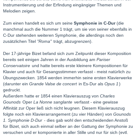
Instrumentierung und der Erfindung eingängiger Themen und
Melodien zeigen.
Zum einen handelt es sich um seine
Symphonie in C-Dur
(die
manchmal auch die Nummer 1 trägt, um sie von seiner ebenfalls in
C-Dur stehenden weiteren Symphonie, die allerdings noch den
zusätzlichen Titel
"Roma"
trägt, abzugrenzen).
Der 17-jährige Bizet befand sich zum Zeitpunkt dieser Komposition
bereits seit einigen Jahren in der Ausbildung am
Pariser
Conservatoire
und hatte bereits erste kleinere Kompositionen für
Klavier und auch für Gesangsstimmen verfasst - meist natürlich zu
Übungszwecken. 1854 werden immerhin seine ersten Klavierwerke
(darunter ein
Grande Valse de concert
in Es-Dur als
Opus 1
)
gedruckt.
Außerdem hatte er 1854 einen Klavierauszug von
Charles
Gounods
Oper
La Nonne sanglante
verfasst - eine gewisse
Affinität zur Oper ließ sich nicht leugnen. Diesem Klavierauszug
folgte noch ein Klavierarrangement (zu vier Händen) von
Gounods
1. Symphonie D-Dur
- dies gab wohl den entscheidenden Anstoß
für Bizet, sich auch einmal selber an der Gattung der Symphonie zu
versuchen und er komponierte in aller Stille und nur für sich (evtl.