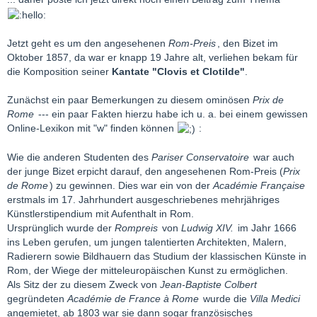
Jetzt geht es um den angesehenen
Rom-Preis
, den Bizet im
Oktober 1857, da war er knapp 19 Jahre alt, verliehen bekam für
die Komposition seiner
Kantate "Clovis et Clotilde"
.
Zunächst ein paar Bemerkungen zu diesem ominösen
Prix de
Rome
--- ein paar Fakten hierzu habe ich u. a. bei einem gewissen
Online-Lexikon mit "w" finden können
:
Wie die anderen Studenten des
Pariser Conservatoire
war auch
der junge Bizet erpicht darauf, den angesehenen Rom-Preis (
Prix
de Rome
) zu gewinnen. Dies war ein von der
Académie Française
erstmals im 17. Jahrhundert ausgeschriebenes mehrjähriges
Künstlerstipendium mit Aufenthalt in Rom.
Ursprünglich wurde der
Rompreis
von
Ludwig XIV.
im Jahr 1666
ins Leben gerufen, um jungen talentierten Architekten, Malern,
Radierern sowie Bildhauern das Studium der klassischen Künste in
Rom, der Wiege der mitteleuropäischen Kunst zu ermöglichen.
Als Sitz der zu diesem Zweck von
Jean-Baptiste Colbert
gegründeten
Académie de France à Rome
wurde die
Villa Medici
angemietet, ab 1803 war sie dann sogar französisches