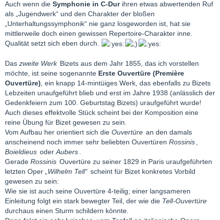
Auch wenn die
Symphonie in C-Dur
ihren etwas abwertenden Ruf
als „Jugendwerk“ und den Charakter der bloßen
„Unterhaltungssymphonik“ nie ganz losgeworden ist, hat sie
mittlerweile doch einen gewissen Repertoire-Charakter inne.
Qualität setzt sich eben durch.
Das
zweite Werk
Bizets aus dem Jahr 1855, das ich vorstellen
möchte, ist seine sogenannte
Erste Ouvertüre (Première
Ouvertüre)
, ein knapp 14-mintüiges Werk, das ebenfalls zu Bizets
Lebzeiten unaufgeführt blieb und erst im Jahre 1938 (anlässlich der
Gedenkfeiern zum 100. Geburtstag Bizets) uraufgeführt wurde!
Auch dieses effektvolle Stück scheint bei der Komposition eine
reine Übung für Bizet gewesen zu sein.
Vom Aufbau her orientiert sich die
Ouvertüre
an den damals
anscheinend noch immer sehr beliebten Ouvertüren
Rossinis
,
Boieldieus
oder
Aubers
.
Gerade
Rossinis
Ouvertüre zu seiner 1829 in Paris uraufgeführten
letzten Oper
„Wilhelm Tell“
scheint für Bizet konkretes Vorbild
gewesen zu sein:
Wie sie ist auch seine Ouvertüre 4-teilig; einer langsameren
Einleitung folgt ein stark bewegter Teil, der wie die
Tell-Ouvertüre
durchaus einen Sturm schildern könnte.