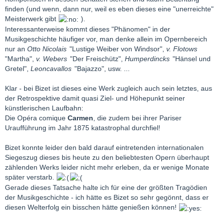
finden (und wenn, dann nur, weil es eben dieses eine "unerreichte"
Meisterwerk gibt
).
Interessanterweise kommt dieses "Phänomen" in der
Musikgeschichte häufiger vor, man denke allein im Opernbereich
nur an
Otto Nicolais
"Lustige Weiber von Windsor",
v. Flotows
"Martha",
v. Webers
"Der Freischütz",
Humperdincks
"Hänsel und
Gretel",
Leoncavallos
"Bajazzo", usw. ...
Klar - bei Bizet ist dieses eine Werk zugleich auch sein letztes, aus
der Retrospektive damit quasi Ziel- und Höhepunkt seiner
künstlerischen Laufbahn:
Die Opéra comique
Carmen
, die zudem bei ihrer Pariser
Uraufführung im Jahr 1875 katastrophal durchfiel!
Bizet konnte leider den bald darauf eintretenden internationalen
Siegeszug dieses bis heute zu den beliebtesten Opern überhaupt
zählenden Werks leider nicht mehr erleben, da er wenige Monate
später verstarb.
Gerade dieses Tatsache halte ich für eine der größten Tragödien
der Musikgeschichte - ich hätte es Bizet so sehr gegönnt, dass er
diesen Welterfolg ein bisschen hätte genießen können!