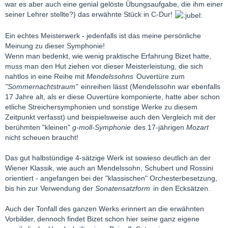
war es aber auch eine genial gelöste Übungsaufgabe, die ihm einer
seiner Lehrer stellte?) das erwähnte Stück in C-Dur!
Ein echtes Meisterwerk - jedenfalls ist das meine persönliche
Meinung zu dieser Symphonie!
Wenn man bedenkt, wie wenig praktische Erfahrung Bizet hatte,
muss man den Hut ziehen vor dieser Meisterleistung, die sich
nahtlos in eine Reihe mit
Mendelssohns
Ouvertüre zum
"Sommernachtstraum"
einreihen lässt (Mendelssohn war ebenfalls
17 Jahre alt, als er diese Ouvertüre komponierte, hatte aber schon
etliche Streichersymphonien und sonstige Werke zu diesem
Zeitpunkt verfasst) und beispielsweise auch den Vergleich mit der
berühmten "kleinen"
g-moll-Symphonie
des 17-jährigen
Mozart
nicht scheuen braucht!
Das gut halbstündige 4-sätzige Werk ist sowieso deutlich an der
Wiener Klassik, wie auch an Mendelssohn, Schubert und Rossini
orientiert - angefangen bei der "klassischen" Orchesterbesetzung,
bis hin zur Verwendung der
Sonatensatzform
in den Ecksätzen.
Auch der Tonfall des ganzen Werks erinnert an die erwähnten
Vorbilder, dennoch findet Bizet schon hier seine ganz eigene