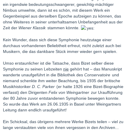
ein irgendwie bedeutungsschwangerer, gewichtig-mächtiger
Nimbus umwehte, dann ist es schön, mit diesem Werk ein
Gegenbeispiel aus derselben Epoche aufzeigen zu können, das
ohne Weiteres in seiner unterhaltsamen Unbefangenheit aus der
Zeit der
Wiener Klassik
stammen könnte.
Kein Wunder, dass sich diese Symphonie heutzutage einer
durchaus vorhandenen Beliebtheit erfreut, nicht zuletzt auch bei
Musikern, die das dankbare Stück immer wieder gern spielen.
Umso erstaunlicher ist die Tatsache, dass Bizet selber diese
Symphonie zu seinen Lebzeiten
nie
gehört hat – das Manuskript
wanderte unaufgeführt in die Bibliothek des
Conservatoire
und
niemand schenkte ihm weiter Beachtung, bis 1935 der britische
Musikhistoriker
D. C. Parker
(er hatte 1926 eine Bizet-Biographie
verfasst) den Dirigenten
Felix von Weingartner
zur Uraufführung
der 80 Jahre zuvor entstandenen Symphonie bewegen konnte.
So wurde das Werk am 26.06.1935 in Basel unter Weingartners
Leitung dann endlich uraufgeführt!
Ein Schicksal, das übrigens mehrere Werke Bizets teilen – viel zu
lange verstaubten viele von ihnen vergessen in den Archiven...