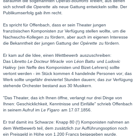
daraufhin die sogenannten
Opéras-bouffons
kreiert, aus denen
sich schnell die
Operette
als neue Gattung entwickeln sollte. Der
Publikumserfolg gab ihm recht.
Es spricht für Offenbach, dass er sein Theater jungen
französischen Komponisten zur Verfügung stellen wollte, um die
Nachwuchs-Kollegen zu fördern, aber auch im eigenen Interesse
die Bekanntheit der jungen Gattung der
Opérette
zu fördern.
Er kam auf die Idee, einen
Wettbewerb
auszuschreiben:
Das Libretto
Le Docteur Miracle
von
Léon Battu
und
Ludovic
Halévy
(ein Neffe des Komponisten und Bizet-Lehrers) sollte
vertont werden - im Stück kommen 4 handelnde Personen vor; das
Werk sollte ungefähr dreiviertel Stunden dauern; das zur Verfügung
stehende Orchester bestand aus 30 Musikern.
"Das Theater, das ich Ihnen öffne, verlangt nur drei Dinge von
Ihnen: Geschicklichkeit, Kenntnisse und Einfälle" schrieb Offenbach
in seinem Aufruf im
Le Figaro
am 17.07.1856.
Er traf damit ins Schwarze: Knapp 80 (!) Komponisten nahmen an
dem Wettbewerb teil, dem zusätzlich zur Aufführungsoption noch
ein Preisgeld in Höhe von 1.200 Francs beigegeben wurde.