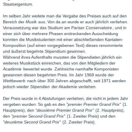
Staatseigentum.
Im selben Jahr weitete man die Vergabe des Preises auch auf den
Bereich der
Musik
aus. Von da an wurde er auch jährlich verliehen.
Voraussetzung war das Studium am Pariser
Conservatoire
, und in
einer sich über mehrere Phasen erstreckenden Ausscheidung
konnten die Musikstudenten mit einer abschließenden Kantaten-
Komposition (auf einen vorgegebenen Text) dieses renommierte
und äußerst begehrte Stipendium gewinnen.
Während ihres Aufenthalts mussten die Stipendiaten jährlich ein
weiteres Musikstück einreichen, das von den Mitgliedern der
Académie
bewertet wurde. Zahlreiche namhafte Komponisten
gewannen diesen begehrten Preis. Im Jahr 1968 wurde der
Wettbewerb
nach über 300 Jahren abgeschafft, seit 1971 werden
jedoch wieder
Stipendien
der Akademie verliehen.
Der Preis wurde in 4 Abstufungen verliehen, die nicht in jedem Jahr
vergeben wurden: So gab es den
"premier Premier Grand Prix"
(1.
Hauptpreis), den
"deuxième Premier Grand Prix"
(2. Hauptpreis),
den
"premier Second Grand Prix"
(1. Zweiter Preis) und den
"deuxième Second Grand Prix"
(2. Zweiter Preis).