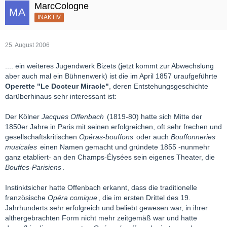
MarcCologne
INAKTIV
25. August 2006
.... ein weiteres Jugendwerk Bizets (jetzt kommt zur Abwechslung
aber auch mal ein Bühnenwerk) ist die im April 1857 uraufgeführte
Operette "Le Docteur Miracle"
, deren Entstehungsgeschichte
darüberhinaus sehr interessant ist:
Der Kölner
Jacques Offenbach
(1819-80) hatte sich Mitte der
1850er Jahre in Paris mit seinen erfolgreichen, oft sehr frechen und
gesellschaftskritischen
Opéras-bouffons
oder auch
Bouffonneries
musicales
einen Namen gemacht und gründete 1855 -nunmehr
ganz etabliert- an den Champs-Élysées sein eigenes Theater, die
Bouffes-Parisiens
.
Instinktsicher hatte Offenbach erkannt, dass die traditionelle
französische
Opéra comique
, die im ersten Drittel des 19.
Jahrhunderts sehr erfolgreich und beliebt gewesen war, in ihrer
althergebrachten Form nicht mehr zeitgemäß war und hatte