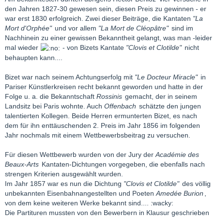
den Jahren 1827-30 gewesen sein, diesen Preis zu gewinnen - er
war erst 1830 erfolgreich. Zwei dieser Beiträge, die Kantaten
"La
Mort d'Orphée"
und vor allem
"La Mort de Cléopâtre"
sind im
Nachhinein zu einer gewissen Bekanntheit gelangt, was man -leider
mal wieder
- von Bizets Kantate
"Clovis et Clotilde"
nicht
behaupten kann....
Bizet war nach seinem Achtungserfolg mit
"Le Docteur Miracle"
in
Pariser Künstlerkreisen recht bekannt geworden und hatte in der
Folge u. a. die Bekanntschaft
Rossinis
gemacht, der in seinem
Landsitz bei Paris wohnte. Auch
Offenbach
schätzte den jungen
talentierten Kollegen. Beide Herren ermunterten Bizet, es nach
dem für ihn enttäuschenden 2. Preis im Jahr 1856 im folgenden
Jahr nochmals mit einem Wettbewerbsbeitrag zu versuchen.
Für diesen Wettbewerb wurden von der Jury der
Académie des
Beaux-Arts
Kantaten-Dichtungen vorgegeben, die ebenfalls nach
strengen Kriterien ausgewählt wurden.
Im Jahr 1857 war es nun die Dichtung
"Clovis et Clotilde"
des völlig
unbekannten Eisenbahnangestellten und Poeten
Amedée Burion
,
von dem keine weiteren Werke bekannt sind.... :wacky:
Die Partituren mussten von den Bewerbern in Klausur geschrieben