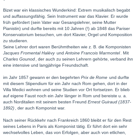
Bizet war ein klassisches Wunderkind: Extrem musikalisch begabt
und auffassungsfähig. Sein Instrument war das Klavier. Er wurde
früh gefördert (sein Vater war Gesangslehrer, seine Mutter
Pianistin) und durfte bereits mit 10 Jahren (!) ab 1848 das Pariser
Konservatorium besuchen, um dort Klavier, Orgel und Komposition
zu studieren.
Seine Lehrer dort waren Berühmtheiten wie z. B. die Komponisten
Jacques Fromental Halévy
und
Antoine Francois Marmontel
. Mit
Charles Gounod
, der auch zu seinen Lehrern gehörte, verband ihn
eine intensive und langjährige Freundschaft.
im Jahr 1857 gewann er den begehrten
Prix de Rome
und durfte
mit diesem Stipendium für ein Jahr nach Rom gehen, dort in der
Villa Medici wohnen und seine Studien vor Ort fortsetzen. Er blieb
auf eigene Faust noch ein Jahr länger in Rom und bereiste u. a.
auch Norditalien mit seinem besten Freund
Ernest Guiraud (1837-
1892)
, der auch Komponist war.
Nach seiner Rückkehr nach Frankreich 1860 bleibt er für den Rest
seines Lebens in Paris als Komponist tätig. Er führt dort ein sehr
wechselvolles Leben, das von Erfolgen, aber auch von etlichen,