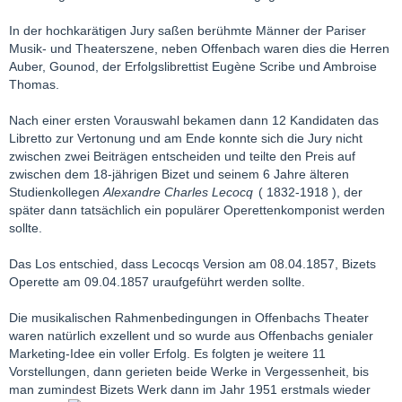
In der hochkarätigen Jury saßen berühmte Männer der Pariser
Musik- und Theaterszene, neben Offenbach waren dies die Herren
Auber, Gounod, der Erfolgslibrettist Eugène Scribe und Ambroise
Thomas.
Nach einer ersten Vorauswahl bekamen dann 12 Kandidaten das
Libretto zur Vertonung und am Ende konnte sich die Jury nicht
zwischen zwei Beiträgen entscheiden und teilte den Preis auf
zwischen dem 18-jährigen Bizet und seinem 6 Jahre älteren
Studienkollegen
Alexandre Charles Lecocq
( 1832-1918 ), der
später dann tatsächlich ein populärer Operettenkomponist werden
sollte.
Das Los entschied, dass Lecocqs Version am 08.04.1857, Bizets
Operette am 09.04.1857 uraufgeführt werden sollte.
Die musikalischen Rahmenbedingungen in Offenbachs Theater
waren natürlich exzellent und so wurde aus Offenbachs genialer
Marketing-Idee ein voller Erfolg. Es folgten je weitere 11
Vorstellungen, dann gerieten beide Werke in Vergessenheit, bis
man zumindest Bizets Werk dann im Jahr 1951 erstmals wieder