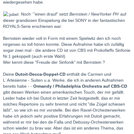
wiedergesehen habe.
Noch ´"einen drauf" setzt
Bernstein / NewYorker PH
auf
dieser grandiosen Einspielung die bei SONY in der fantastischen
ROYALS-Serie erschienen war:
Bernstein wieder voll in Form mit einem Spielwitz den ich noch
nirgenwo so toll hören konnte. Diese Aufnahme habe ich zufällig
sogar zwei mal - die andere CD ist von CBS mit Prokofieffs Sinfonie
Nr.1 gekoppelt (auch erste Wahl).
Wer kennt diese "Freude der Sinfonik" mit Bernstein ?
Deine
Dutoit-Decca-Doppel-CD
enthält die Carmen und
L`Arlesienne - Suiten u.a. Werke, die ich in anderen Aufnahmen
bereits habe - -
Ormandy / Philadelphia Orchestra auf CBS-CD
gibt diesen Werken einen amerikanischen Touch, der mir gefällt.
Leider habe ich bei Dutoit in letzter Zeit festgestellt, das er mir
solches Repertoire zu sehr bremst und nicht "die Zügel schiesen
läßt", so wie ich es mir vorstelle. Bei den Ravel-Orchesterwerken
habe ich jedoch sehr positive Erfahrungen mit Dutoit gemacht,
während er mir bei den de Falla und Debussy-Orchesterwerken
schon wieder zu brav war. Aber das ist ein anderes Thema, das