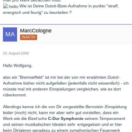
man pro Werk betrachten muß.
Wie ist Deine Dutoit-Bizet-Aufnahme in punkto "straff,
energisch und feurig" zu beurteilen ?
MarcCologne
INAKTIV
25. August 2006
Hallo Wolfgang,
also ein "Bremseffekt" ist mir bei der von mir erwähnten
Dutoit
-
Aufnahme bisher nicht aufgefallen (jedenfalls nicht wissentlich) - ich
müsste mal mit anderen Einspielungen vergleichen, wie es dort
rüberkommt.
Allerdings kenne ich die von Dir vorgestellte
Bernstein
-Einspielung
leider (noch) nicht, kann mir aber sehr gut vorstellen, dass ein
Werk wie die Bizet'sche
C-Dur Symphonie
seinem Temperament
und seinen musikalischen Idealen
sehr
entgegekam und er hier
beim Dirigieren geradezu zu einem symphonischen Feuerwerk