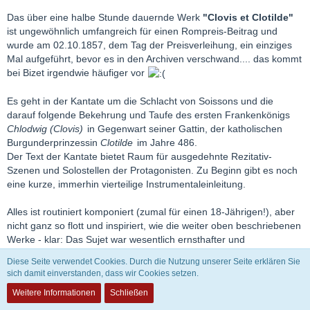
Das über eine halbe Stunde dauernde Werk
"Clovis et Clotilde"
ist ungewöhnlich umfangreich für einen Rompreis-Beitrag und
wurde am 02.10.1857, dem Tag der Preisverleihung, ein einziges
Mal aufgeführt, bevor es in den Archiven verschwand.... das kommt
bei Bizet irgendwie häufiger vor
Es geht in der Kantate um die Schlacht von Soissons und die
darauf folgende Bekehrung und Taufe des ersten Frankenkönigs
Chlodwig (Clovis)
in Gegenwart seiner Gattin, der katholischen
Burgunderprinzessin
Clotilde
im Jahre 486.
Der Text der Kantate bietet Raum für ausgedehnte Rezitativ-
Szenen und Solostellen der Protagonisten. Zu Beginn gibt es noch
eine kurze, immerhin vierteilige Instrumentaleinleitung.
Alles ist routiniert komponiert (zumal für einen 18-Jährigen!), aber
nicht ganz so flott und inspiriert, wie die weiter oben beschriebenen
Werke - klar: Das Sujet war wesentlich ernsthafter und
"würdevoller" und der Kompositionsanlass hochoffiziell. Das
Diese Seite verwendet Cookies. Durch die Nutzung unserer Seite erklären Sie
hemmte den jungen Komponisten in seiner
sich damit einverstanden, dass wir Cookies setzen.
Experimentierfreudigkeit ein wenig
Weitere Informationen
Schließen
Interessant ist noch die Geschichte der "Wiederentdeckung" der