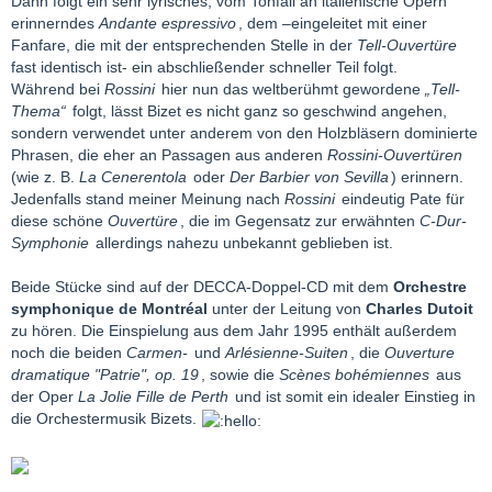
Dann folgt ein sehr lyrisches, vom Tonfall an italienische Opern
erinnerndes
Andante espressivo
, dem –eingeleitet mit einer
Fanfare, die mit der entsprechenden Stelle in der
Tell-Ouvertüre
fast identisch ist- ein abschließender schneller Teil folgt.
Während bei
Rossini
hier nun das weltberühmt gewordene
„Tell-
Thema“
folgt, lässt Bizet es nicht ganz so geschwind angehen,
sondern verwendet unter anderem von den Holzbläsern dominierte
Phrasen, die eher an Passagen aus anderen
Rossini-Ouvertüren
(wie z. B.
La Cenerentola
oder
Der Barbier von Sevilla
) erinnern.
Jedenfalls stand meiner Meinung nach
Rossini
eindeutig Pate für
diese schöne
Ouvertüre
, die im Gegensatz zur erwähnten
C-Dur-
Symphonie
allerdings nahezu unbekannt geblieben ist.
Beide Stücke sind auf der DECCA-Doppel-CD mit dem
Orchestre
symphonique de Montréal
unter der Leitung von
Charles Dutoit
zu hören. Die Einspielung aus dem Jahr 1995 enthält außerdem
noch die beiden
Carmen-
und
Arlésienne-Suiten
, die
Ouverture
dramatique "Patrie", op. 19
, sowie die
Scènes bohémiennes
aus
der Oper
La Jolie Fille de Perth
und ist somit ein idealer Einstieg in
die Orchestermusik Bizets.