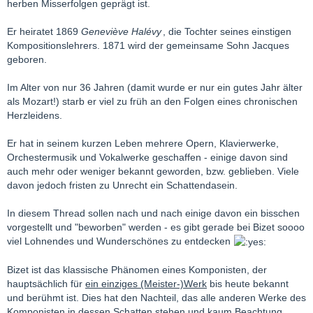
herben Misserfolgen geprägt ist.
Er heiratet 1869
Geneviève Halévy
, die Tochter seines einstigen
Kompositionslehrers. 1871 wird der gemeinsame Sohn Jacques
geboren.
Im Alter von nur 36 Jahren (damit wurde er nur ein gutes Jahr älter
als Mozart!) starb er viel zu früh an den Folgen eines chronischen
Herzleidens.
Er hat in seinem kurzen Leben mehrere Opern, Klavierwerke,
Orchestermusik und Vokalwerke geschaffen - einige davon sind
auch mehr oder weniger bekannt geworden, bzw. geblieben. Viele
davon jedoch fristen zu Unrecht ein Schattendasein.
In diesem Thread sollen nach und nach einige davon ein bisschen
vorgestellt und "beworben" werden - es gibt gerade bei Bizet soooo
viel Lohnendes und Wunderschönes zu entdecken
Bizet ist das klassische Phänomen eines Komponisten, der
hauptsächlich für
ein einziges (Meister-)Werk
bis heute bekannt
und berühmt ist. Dies hat den Nachteil, das alle anderen Werke des
Komponisten in dessen Schatten stehen und kaum Beachtung