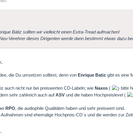
2007
rique Bátiz sollten wir vielleicht einen Extra-Tread aufmachen!
 Neu-Verehrer dieses Dirigenten werde dann bestimmt etwas dazu be
k,
Idee, die Du umsetzen solltest, denn von
Enrique Batiz
gibt es eine
tiz auch nicht nur bei preiswerten CD-Labeln; wie
Naxos
(
bitte h
ndern sehr zahlreich auch auf
ASV
und die haben Hochpreislevel (
bei
RPO
, die audiophile Qualitäten haben und sehr preiswert sind.
-Aufnahmen sind ehemalige Hochpreis-CD´s und die werden zur Zeit p