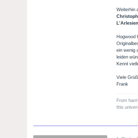
Weiterhin 
Christoph
L'Arlesie
Hogwood ha
Originalbe
ein wenig 
leiden wür
Kennt viel
Viele Grü
Frank
From harm
this unive