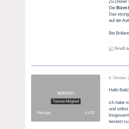
Zu Deiner 
Die
Bizet
Das einzig
auf die Au
Bei Brilla
Gruß a
8. Oktober 
Hallo Bati
teleton
Tamino-Mitglied
ich habe m
und selbst
Beiträge
6.628
Insgesamt 
besetzt zu