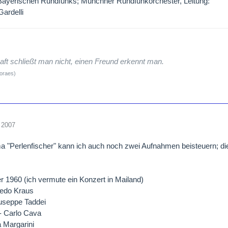
Bayerischen Rundfunks; Münchner Rundfunkorchester, Leitung:
ardelli
ft schließt man nicht, einen Freund erkennt man.
Moraes)
 2007
"Perlenfischer" kann ich auch noch zwei Aufnahmen beisteuern; die z
r 1960 (ich vermute ein Konzert in Mailand)
fredo Kraus
useppe Taddei
- Carlo Cava
a Margarini