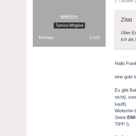
1. Oktober 
teleton
Zitat
Tamino-Mitglied
Über En
Beiträge
6.628
Ich als
Hallo Fran
eine gute 
Es gibt Ba
nicht), so
kauft).
Weiterhin 
Seine
EMI
TIPP !).