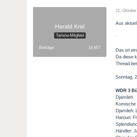
21. Oktober
Aus aktuel
Harald Kral
Tamino-Mitglied
Beiträge
14.657
Das ist ei
Da diese k
Thread ber
Sonntag, 2
WDR 3 Bü
Djamileh
Komische 
Djamileh: 
Haroun: Fr
Splendiano
Händler: 