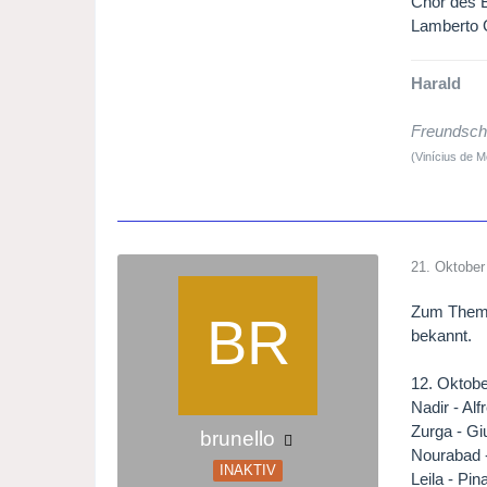
Chor des 
Lamberto G
Harald
Freundscha
(Vinícius de 
21. Oktober
Zum Thema 
bekannt.
12. Oktobe
Nadir - Al
Zurga - Gi
brunello
Nourabad 
INAKTIV
Leila - Pin