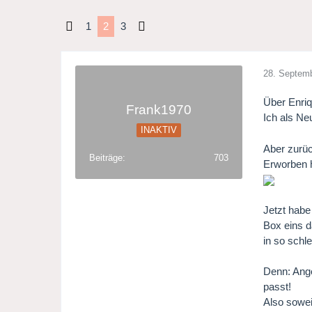
1
2
3
28. Septem
Über Enriq
Frank1970
Ich als Ne
INAKTIV
Aber zurüc
Beiträge
703
Erworben 
Jetzt habe
Box eins d
in so schl
Denn: Ange
passt!
Also sowe