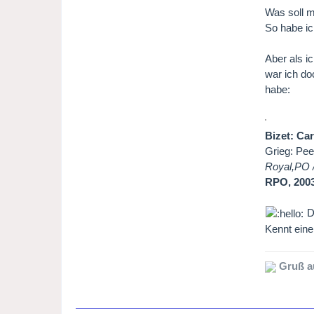
Was soll 
So habe ic
Aber als i
war ich do
habe:
Bizet: Ca
Grieg: Pee
Royal,PO 
RPO, 200
De
Kennt ein
Gruß a