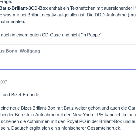
Frage:
-Batiz-Brillant-3CD-Box
enthält ein Textheftchen mit ausreichender I
e was mir bei Brillant negativ aufgefallen ist: Die DDD-Aufnahme (muß
fnahmedaten.
nt auch in einem guten CD-Case und nicht "in Pappe".
us Bonn, Wolfgang
2007
z- und Bizet-Freunde,
eine neue Bizet-Brillant-Box mit Batiz weiter gehört und auch die Ca
 bei der Bernstein-Aufnahme mit den New Yorker PH kann ich keine V
scheinen die Aufnahmen mit den Royal PO in der Brillant-Box und a
 sein. Dadurch ergibt sich ein sinfonischerer Gesamteindruck.