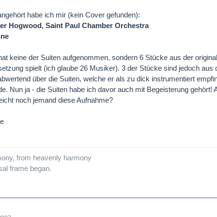
angehört habe ich mir (kein Cover gefunden):
er Hogwood, Saint Paul Chamber Orchestra
nne
t keine der Suiten aufgenommen, sondern 6 Stücke aus der origina
setzung spielt (ich glaube 26 Musiker). 3 der Stücke sind jedoch aus
abwertend über die Suiten, welche er als zu dick instrumentiert empf
de. Nun ja - die Suiten habe ich davor auch mit Begeisterung gehört! 
leicht noch jemand diese Aufnahme?
ße
ony, from heavenly harmony
rsal frame began.