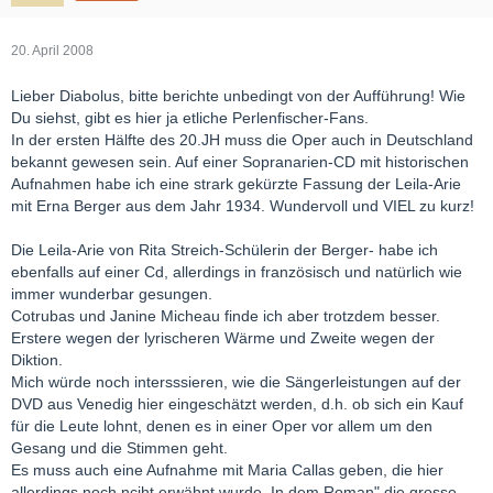
20. April 2008
Lieber Diabolus, bitte berichte unbedingt von der Aufführung! Wie
Du siehst, gibt es hier ja etliche Perlenfischer-Fans.
In der ersten Hälfte des 20.JH muss die Oper auch in Deutschland
bekannt gewesen sein. Auf einer Sopranarien-CD mit historischen
Aufnahmen habe ich eine strark gekürzte Fassung der Leila-Arie
mit Erna Berger aus dem Jahr 1934. Wundervoll und VIEL zu kurz!
Die Leila-Arie von Rita Streich-Schülerin der Berger- habe ich
ebenfalls auf einer Cd, allerdings in französisch und natürlich wie
immer wunderbar gesungen.
Cotrubas und Janine Micheau finde ich aber trotzdem besser.
Erstere wegen der lyrischeren Wärme und Zweite wegen der
Diktion.
Mich würde noch intersssieren, wie die Sängerleistungen auf der
DVD aus Venedig hier eingeschätzt werden, d.h. ob sich ein Kauf
für die Leute lohnt, denen es in einer Oper vor allem um den
Gesang und die Stimmen geht.
Es muss auch eine Aufnahme mit Maria Callas geben, die hier
allerdings noch nciht erwähnt wurde. In dem Roman" die grosse