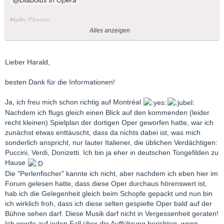
Diabolus in Opera
Hallo Florian,
Alles anzeigen
ich beneide Dich um die Gelegenheit, nach Montreal zu
kommen....
Lieber Harald,
Die von Dir oben gezeigte Aufnahme der Perlenfischer mit dem
Ehepaar Pierette Alarie und Leopold Simoneau von 1953 war
besten Dank für die Informationen!
viele Jahre
die
Referenzaufnahme der Oper, wenn auch etwas
historisch im (Mono-)Klang und trotz starker Kürzungen.
Ja, ich freu mich schon richtig auf Montréal
Nachdem ich flugs gleich einen Blick auf den kommenden (leider
Erst als EMI die Gedda-Aufnahme herausbrachte, geriet diese
recht kleinen) Spielplan der dortigen Oper geworfen hatte, war ich
Einspielung etwas in Vergessenheit und war lange Zeit am
zunächst etwas enttäuscht, dass da nichts dabei ist, was mich
Plattenmarkt überhaupt nicht zu kriegen. Umso besser, dass
sonderlich anspricht, nur lauter Italiener, die üblichen Verdächtigen:
Universal sie jetzt wieder zugänglich gemacht hat - und noch
Puccini, Verdi, Donizetti. Ich bin ja eher in deutschen Tongefilden zu
besser, dass 2001 diese im Rahmen der Duo-Serien jetzt so
Hause
billig verkauft, denn eigentlich sollte sie in keiner Bizet-
Die "Perlenfischer" kannte ich nicht, aber nachdem ich eben hier im
Sammlung fehlen!
Forum gelesen hatte, dass diese Oper durchaus hörenswert ist,
hab ich die Gelegenheit gleich beim Schopfe gepackt und nun bin
ich wirklich froh, dass ich diese selten gespielte Oper bald auf der
LG
Bühne sehen darf. Diese Musik darf nicht in Vergessenheit geraten!
Ich werde auf jeden Fall über die Aufführung berichten, wenn