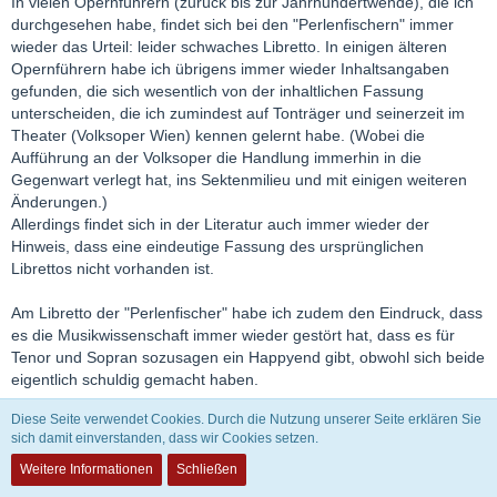
In vielen Opernführern (zurück bis zur Jahrhundertwende), die ich
durchgesehen habe, findet sich bei den "Perlenfischern" immer
wieder das Urteil: leider schwaches Libretto. In einigen älteren
Opernführern habe ich übrigens immer wieder Inhaltsangaben
gefunden, die sich wesentlich von der inhaltlichen Fassung
unterscheiden, die ich zumindest auf Tonträger und seinerzeit im
Theater (Volksoper Wien) kennen gelernt habe. (Wobei die
Aufführung an der Volksoper die Handlung immerhin in die
Gegenwart verlegt hat, ins Sektenmilieu und mit einigen weiteren
Änderungen.)
Allerdings findet sich in der Literatur auch immer wieder der
Hinweis, dass eine eindeutige Fassung des ursprünglichen
Librettos nicht vorhanden ist.
Am Libretto der "Perlenfischer" habe ich zudem den Eindruck, dass
es die Musikwissenschaft immer wieder gestört hat, dass es für
Tenor und Sopran sozusagen ein Happyend gibt, obwohl sich beide
eigentlich schuldig gemacht haben.
Diese Seite verwendet Cookies. Durch die Nutzung unserer Seite erklären Sie
sich damit einverstanden, dass wir Cookies setzen.
Fairy Queen
Weitere Informationen
Schließen
INAKTIV