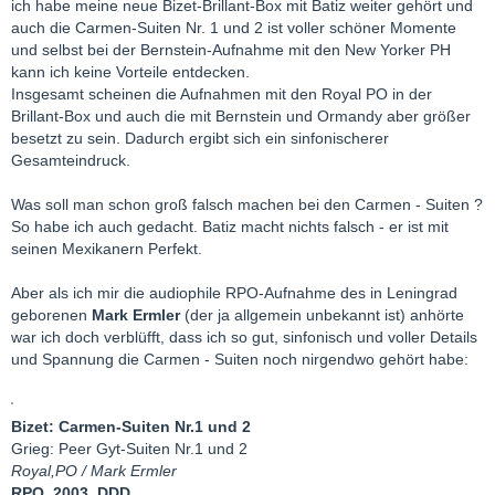
ich habe meine neue Bizet-Brillant-Box mit Batiz weiter gehört und
auch die Carmen-Suiten Nr. 1 und 2 ist voller schöner Momente
und selbst bei der Bernstein-Aufnahme mit den New Yorker PH
kann ich keine Vorteile entdecken.
Insgesamt scheinen die Aufnahmen mit den Royal PO in der
Brillant-Box und auch die mit Bernstein und Ormandy aber größer
besetzt zu sein. Dadurch ergibt sich ein sinfonischerer
Gesamteindruck.
Was soll man schon groß falsch machen bei den Carmen - Suiten ?
So habe ich auch gedacht. Batiz macht nichts falsch - er ist mit
seinen Mexikanern Perfekt.
Aber als ich mir die audiophile RPO-Aufnahme des in Leningrad
geborenen
Mark Ermler
(der ja allgemein unbekannt ist) anhörte
war ich doch verblüfft, dass ich so gut, sinfonisch und voller Details
und Spannung die Carmen - Suiten noch nirgendwo gehört habe:
Bizet: Carmen-Suiten Nr.1 und 2
Grieg: Peer Gyt-Suiten Nr.1 und 2
Royal,PO / Mark Ermler
RPO, 2003, DDD