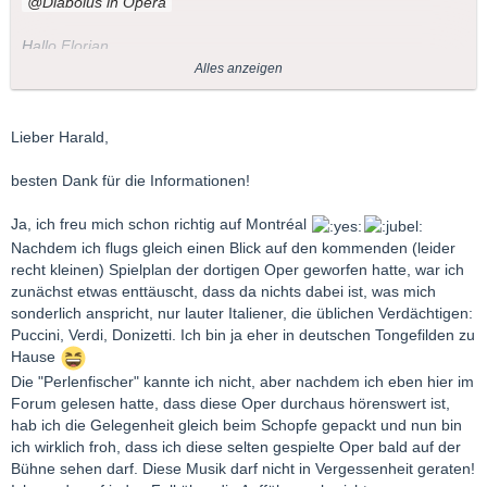
Diabolus in Opera
Hallo Florian,
Alles anzeigen
ich beneide Dich um die Gelegenheit, nach Montreal zu
kommen....
Lieber Harald,
Die von Dir oben gezeigte Aufnahme der Perlenfischer mit dem
Ehepaar Pierette Alarie und Leopold Simoneau von 1953 war
besten Dank für die Informationen!
viele Jahre
die
Referenzaufnahme der Oper, wenn auch etwas
historisch im (Mono-)Klang und trotz starker Kürzungen.
Ja, ich freu mich schon richtig auf Montréal
Nachdem ich flugs gleich einen Blick auf den kommenden (leider
Erst als EMI die Gedda-Aufnahme herausbrachte, geriet diese
recht kleinen) Spielplan der dortigen Oper geworfen hatte, war ich
Einspielung etwas in Vergessenheit und war lange Zeit am
zunächst etwas enttäuscht, dass da nichts dabei ist, was mich
Plattenmarkt überhaupt nicht zu kriegen. Umso besser, dass
sonderlich anspricht, nur lauter Italiener, die üblichen Verdächtigen:
Universal sie jetzt wieder zugänglich gemacht hat - und noch
Puccini, Verdi, Donizetti. Ich bin ja eher in deutschen Tongefilden zu
besser, dass 2001 diese im Rahmen der Duo-Serien jetzt so
Hause
billig verkauft, denn eigentlich sollte sie in keiner Bizet-
Die "Perlenfischer" kannte ich nicht, aber nachdem ich eben hier im
Sammlung fehlen!
Forum gelesen hatte, dass diese Oper durchaus hörenswert ist,
hab ich die Gelegenheit gleich beim Schopfe gepackt und nun bin
ich wirklich froh, dass ich diese selten gespielte Oper bald auf der
LG
Bühne sehen darf. Diese Musik darf nicht in Vergessenheit geraten!