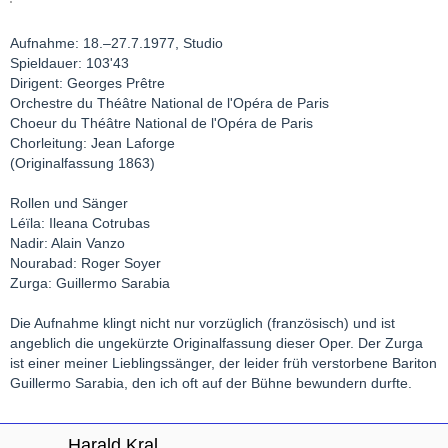
Aufnahme: 18.–27.7.1977, Studio
Spieldauer: 103'43
Dirigent: Georges Prêtre
Orchestre du Théâtre National de l'Opéra de Paris
Choeur du Théâtre National de l'Opéra de Paris
Chorleitung: Jean Laforge
(Originalfassung 1863)
Rollen und Sänger
Léïla: Ileana Cotrubas
Nadir: Alain Vanzo
Nourabad: Roger Soyer
Zurga: Guillermo Sarabia
Die Aufnahme klingt nicht nur vorzüglich (französisch) und ist
angeblich die ungekürzte Originalfassung dieser Oper. Der Zurga
ist einer meiner Lieblingssänger, der leider früh verstorbene Bariton
Guillermo Sarabia, den ich oft auf der Bühne bewundern durfte.
Harald Kral