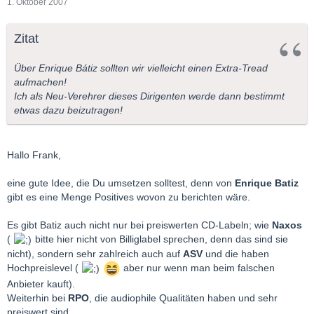
1. Oktober 2007
Zitat
Über Enrique Bátiz sollten wir vielleicht einen Extra-Tread
aufmachen!
Ich als Neu-Verehrer dieses Dirigenten werde dann bestimmt
etwas dazu beizutragen!
Hallo Frank,
eine gute Idee, die Du umsetzen solltest, denn von
Enrique Batiz
gibt es eine Menge Positives wovon zu berichten wäre.
Es gibt Batiz auch nicht nur bei preiswerten CD-Labeln; wie
Naxos
(
bitte hier nicht von Billiglabel sprechen, denn das sind sie
nicht), sondern sehr zahlreich auch auf
ASV
und die haben
Hochpreislevel (
aber nur wenn man beim falschen
Anbieter kauft).
Weiterhin bei
RPO
, die audiophile Qualitäten haben und sehr
preiswert sind.