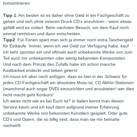
konzentrieren.
Tipp 1
: Am besten ist es daher ohne Geld in ein Fachgeschäft zu
gehen und sich ohne inneren Druck CD's anzuhören - wenn etwas
gefällt wird es notiert. Beim nächsten Besuch, vor dem Kauf noch
einmal reinhören und dann entscheiden.
Tipp2
: Für Ferien spart man sich ja immer noch extra Taschengeld
für Einkäufe. Immer, wenn ich viel Geld zur Verfügung habe, kauf
ich sehr spontan ein und oftmals auch unbekannte Werke von zum
Teil auch mir unbekannten oder wenig bekannten Komponisten.
Und nach dem Prinzip des Zufalls habe ich schon manche
Kostbarkeit endeckt und lieben gelernt.
Ich muss ich aber noch anfügen, dass es hier in der Schweiz für
jedes CD-Fachgeschäft ein absolutes Muss ist, CD Abhör-Stationen
(manchmal auch sogar DVD) einzurichten und anzubieten! wer dies
nicht macht geht Konkurs!
Ich weiss nicht wie es bei Euch ist? in Italien kennt man diesen
Service kaum und ich kauf dann aufgrund meiner Erfahrung
unbekannte Werke von bekannten Künstlern gespielt. Oder gute
CD's und Opern, die so billig sind, dass man sie mir beinahe
nachwirft.