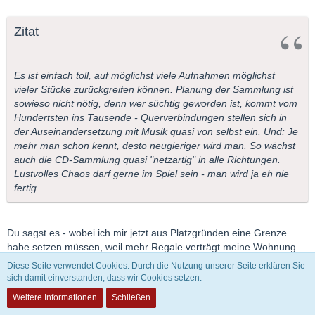
Zitat
Es ist einfach toll, auf möglichst viele Aufnahmen möglichst
vieler Stücke zurückgreifen können. Planung der Sammlung ist
sowieso nicht nötig, denn wer süchtig geworden ist, kommt vom
Hundertsten ins Tausende - Querverbindungen stellen sich in
der Auseinandersetzung mit Musik quasi von selbst ein. Und: Je
mehr man schon kennt, desto neugieriger wird man. So wächst
auch die CD-Sammlung quasi "netzartig" in alle Richtungen.
Lustvolles Chaos darf gerne im Spiel sein - man wird ja eh nie
fertig...
Du sagst es - wobei ich mir jetzt aus Platzgründen eine Grenze
habe setzen müssen, weil mehr Regale verträgt meine Wohnung
nicht und ein Umzug nur wegen den CDs ist doch etwas
Diese Seite verwendet Cookies. Durch die Nutzung unserer Seite erklären Sie
übertrieben.
sich damit einverstanden, dass wir Cookies setzen.
Weitere Informationen
Schließen
liebe Grüße