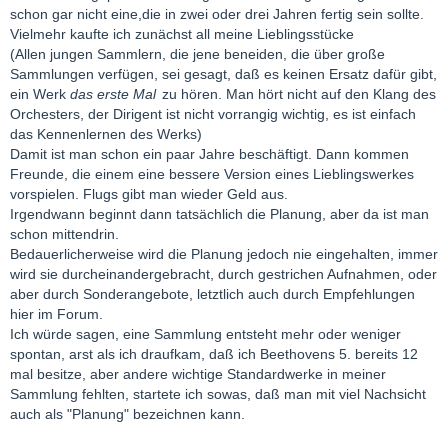
schon gar nicht eine,die in zwei oder drei Jahren fertig sein sollte.
Vielmehr kaufte ich zunächst all meine Lieblingsstücke
(Allen jungen Sammlern, die jene beneiden, die über große
Sammlungen verfügen, sei gesagt, daß es keinen Ersatz dafür gibt,
ein Werk
das erste Mal
zu hören. Man hört nicht auf den Klang des
Orchesters, der Dirigent ist nicht vorrangig wichtig, es ist einfach
das Kennenlernen des Werks)
Damit ist man schon ein paar Jahre beschäftigt. Dann kommen
Freunde, die einem eine bessere Version eines Lieblingswerkes
vorspielen. Flugs gibt man wieder Geld aus.
Irgendwann beginnt dann tatsächlich die Planung, aber da ist man
schon mittendrin.
Bedauerlicherweise wird die Planung jedoch nie eingehalten, immer
wird sie durcheinandergebracht, durch gestrichen Aufnahmen, oder
aber durch Sonderangebote, letztlich auch durch Empfehlungen
hier im Forum.
Ich würde sagen, eine Sammlung entsteht mehr oder weniger
spontan, arst als ich draufkam, daß ich Beethovens 5. bereits 12
mal besitze, aber andere wichtige Standardwerke in meiner
Sammlung fehlten, startete ich sowas, daß man mit viel Nachsicht
auch als "Planung" bezeichnen kann.