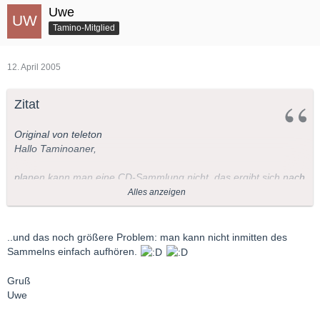
Uwe
Tamino-Mitglied
12. April 2005
Zitat
Original von teleton
Hallo Taminoaner,
planen kann man eine CD-Sammlung nicht, das ergibt sich nach
und nach durch die eigene Entwicklung von selber.
Alles anzeigen
Zitat Alfred:
..und das noch größere Problem: man kann nicht inmitten des
Ich habe auch mit 15Jahren angefangen, aber fertig wird die
Sammelns einfach aufhören.
Sammlung niemals.
Gruß
Uwe