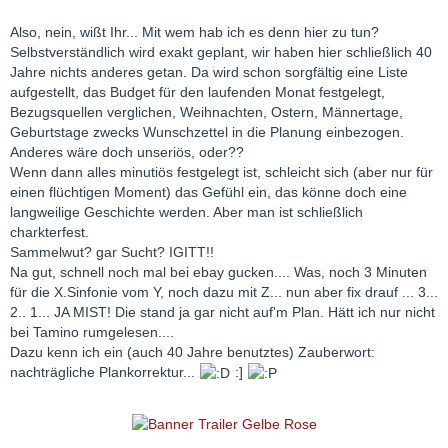
Also, nein, wißt Ihr... Mit wem hab ich es denn hier zu tun?
Selbstverständlich wird exakt geplant, wir haben hier schließlich 40
Jahre nichts anderes getan. Da wird schon sorgfältig eine Liste
aufgestellt, das Budget für den laufenden Monat festgelegt,
Bezugsquellen verglichen, Weihnachten, Ostern, Männertage,
Geburtstage zwecks Wunschzettel in die Planung einbezogen.
Anderes wäre doch unseriös, oder??
Wenn dann alles minutiös festgelegt ist, schleicht sich (aber nur für
einen flüchtigen Moment) das Gefühl ein, das könne doch eine
langweilige Geschichte werden. Aber man ist schließlich
charkterfest.
Sammelwut? gar Sucht? IGITT!!
Na gut, schnell noch mal bei ebay gucken.... Was, noch 3 Minuten
für die X.Sinfonie vom Y, noch dazu mit Z... nun aber fix drauf ... 3...
2.. 1... JA MIST! Die stand ja gar nicht auf'm Plan. Hätt ich nur nicht
bei Tamino rumgelesen....
Dazu kenn ich ein (auch 40 Jahre benutztes) Zauberwort:
nachträgliche Plankorrektur...
:]