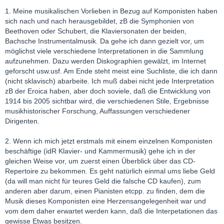
1. Meine musikalischen Vorlieben in Bezug auf Komponisten haben
sich nach und nach herausgebildet, zB die Symphonien von
Beethoven oder Schubert, die Klaviersonaten der beiden,
Bachsche Instrumentalmusik. Da gehe ich dann gezielt vor, um
möglichst viele verschiedene Interpretationen in die Sammlung
aufzunehmen. Dazu werden Diskographien gewälzt, im Internet
geforscht usw.usf. Am Ende steht meist eine Suchliste, die ich dann
(nicht sklavisch) abarbeite. Ich muß dabei nicht jede Interpretation
zB der Eroica haben, aber doch soviele, daß die Entwicklung von
1914 bis 2005 sichtbar wird, die verschiedenen Stile, Ergebnisse
musikhistorischer Forschung, Auffassungen verschiedener
Dirigenten.
2. Wenn ich mich jetzt erstmals mit einem einzelnen Komponisten
beschäftige (idR Klavier- und Kammermusik) gehe ich in der
gleichen Weise vor, um zuerst einen Überblick über das CD-
Repertoire zu bekommen. Es geht natürlich einmal ums liebe Geld
(da will man nicht für teures Geld die falsche CD kaufen), zum
anderen aber darum, einen Pianisten etcpp. zu finden, dem die
Musik dieses Komponisten eine Herzensangelegenheit war und
vom dem daher erwartet werden kann, daß die Interpetationen das
gewisse Etwas besitzen.