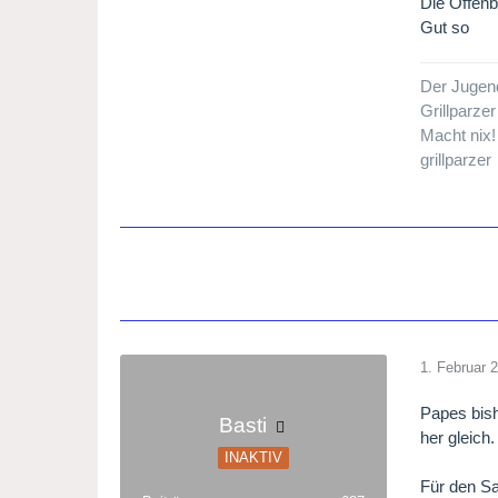
Die Offenb
Gut so
Der Jugend
Grillparzer
Macht nix!
grillparzer
1. Februar 
Papes bish
Basti
her gleich.
INAKTIV
Für den Sa