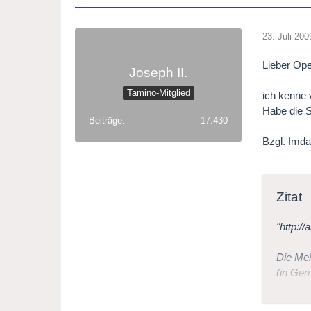
23. Juli 200
Lieber Ope
Joseph II.
Tamino-Mitglied
ich kenne 
Habe die S
Beiträge
17.430
Bzgl. Imda
Zitat
"http:/
Die Mei
(in Ge
Opera i
Librett