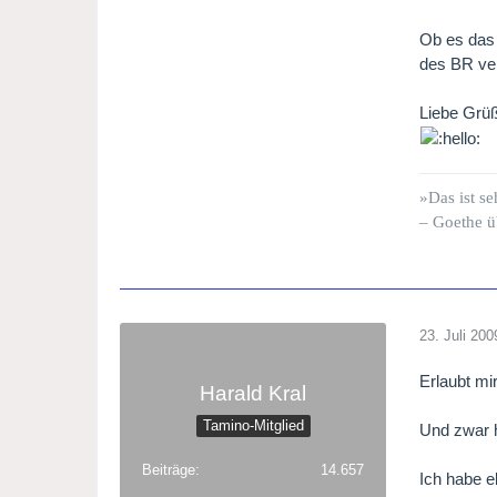
Walther
Ob es das 
Eva, Po
des BR ve
Magdal
David, 
Liebe Grü
Veit Po
Sixtus 
Hans S
»Das ist se
Kunz Vo
– Goethe ü
Konrad 
Fritz K
Herman
Balthaz
Augusti
23. Juli 200
Ulrich 
Hans Fo
Erlaubt mi
Harald Kral
Hans S
An appr
Tamino-Mitglied
Und zwar 
Night 
Beiträge
14.657
Ich habe e