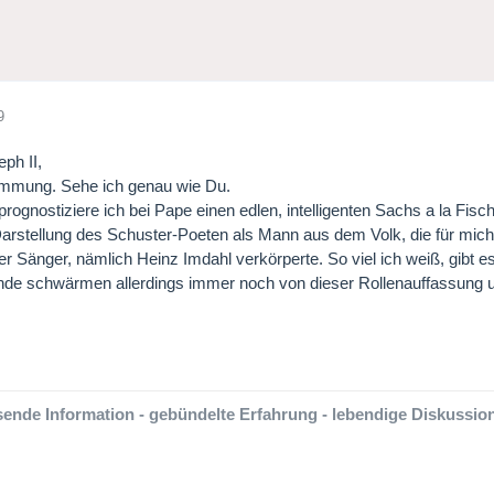
9
eph II,
immung. Sehe ich genau wie Du.
 prognostiziere ich bei Pape einen edlen, intelligenten Sachs a la Fi
arstellung des Schuster-Poeten als Mann aus dem Volk, die für mich 
er Sänger, nämlich Heinz Imdahl verkörperte. So viel ich weiß, gib
de schwärmen allerdings immer noch von dieser Rollenauffassung und
ende Information - gebündelte Erfahrung - lebendige Diskussion-