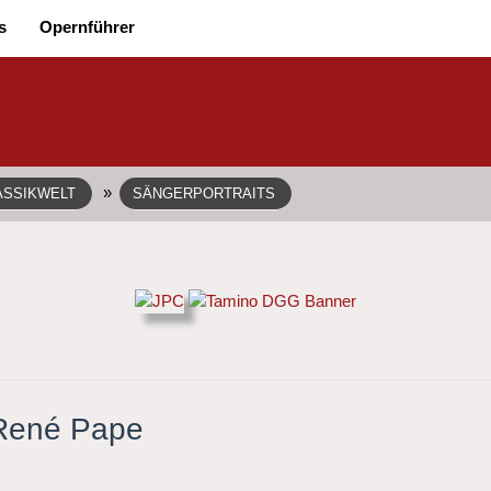
s
Opernführer
»
ASSIKWELT
SÄNGERPORTRAITS
 René Pape