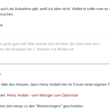
 von Stolzing, a Franconian knight Jess Thomas
auch als Aufnahme gibt, weiß ich aber nicht. Vielleicht sollte man es
gner's daughter Pilar Lorengar
rsuchen.
ene, Eva's companion Claramae Turner
apprentice to Hans Sachs Alexander Young
ße
gner, goldsmith Thomas O'Leary
Beckmesser, town clerk Toni Blankenheim
achs, cobbler Heinz Imdahl
hr groß, ganz toll! Man möchte sich fürchten, das Haus fiele ein.«
gelgesang, furrier William Whitesides
ber den Kopfsatz der 5. Sinfonie von Beethoven
Nachtigall, buckle-maker Richard Fredricks
othner, baker Chester Ludgin
n Ortel, soap-maker Adib Fazah
ar Zorn, pewterer Robert Glover
n Moser, tailor Howard Fried
9
Eislinger, grocer Raymond Manton
ltz, coppersmith John West
r bitte den Hinweis, dass Heinz Imdahl hier im Forum einen eigenen T
chwarz, stocking-weaver Joshua Hecht
entice Dolores San Miguel
hier:
Heinz Imdahl - vom Metzger zum Opernstar
watchman Joshua Hecht
ben dort etwas zu den "Meistersingern" geschrieben.