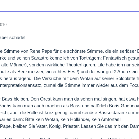
2010
aber schade!
die Stimme von Rene Pape für die schönste Stimme, die ein seriöser 
ke und seinen Sarastro kenne ich von Tonträgern: Fantastisch gesun
 alte Männer), sondern wirkliche Theaterfiguren. Life habe ich nur s
ulte als Beckmesser, ein echtes Fest!) und der war groß! Auch sein 
als herausragend. Die Versuche mit dem Wotan auf seiner Soloplatte f
nterpretationsansatz, zumal die Stimme immer wieder aus dem Focu
tte Bass bleiben. Den Orest kann man da schon mal singen, hat etw
Sachs kann man auch machen als Bass und natürlich Boris Godunov. 
eich, aber die Rolle ist kurz genug, damit seriöse Bässe daran kom
ar es dann: Bitte kein Wotan, kein Holländer, kein Amfortas!
r Pape, bleiben Sie Vater, König, Priester. Lassen Sie das mit den Dä