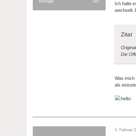
Beiträge
687
Ich halte 
wechselt. 
Zitat
Origina
Die Off
Was mich i
als wüsste
1. Februar 