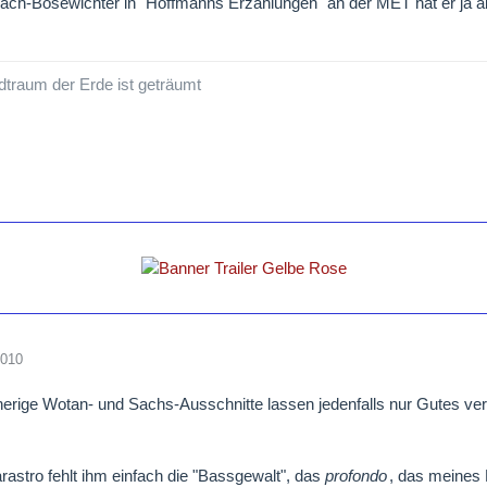
ach-Bösewichter in "Hoffmanns Erzählungen" an der MET hat er ja a
traum der Erde ist geträumt
2010
erige Wotan- und Sachs-Ausschnitte lassen jedenfalls nur Gutes ver
rastro fehlt ihm einfach die "Bassgewalt", das
profondo
, das meines E