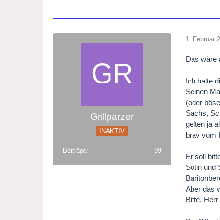
1. Februar 
Das wäre 
Ich halte 
Seinen Mar
(oder böse
Sachs, Sch
Grillparzer
gelten ja 
INAKTIV
brav vom I
Beiträge
99
Er soll bi
Sotin und 
Baritonber
Aber das w
Bitte, Her