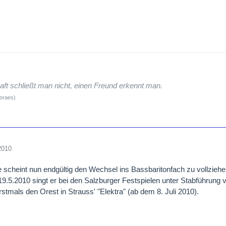
tor Leopold Ludwig
irector Paul Hager
Director Vincenzo Giannini
ers Goldstein & Co.
 November 12 1965, at 7:30 PM
ft schließt man nicht, einen Freund erkennt man.
Moraes)
2010
scheint nun endgültig den Wechsel ins Bassbaritonfach zu vollzie
9.5.2010 singt er bei den Salzburger Festspielen unter Stabführung v
rstmals den Orest in Strauss' "Elektra" (ab dem 8. Juli 2010).