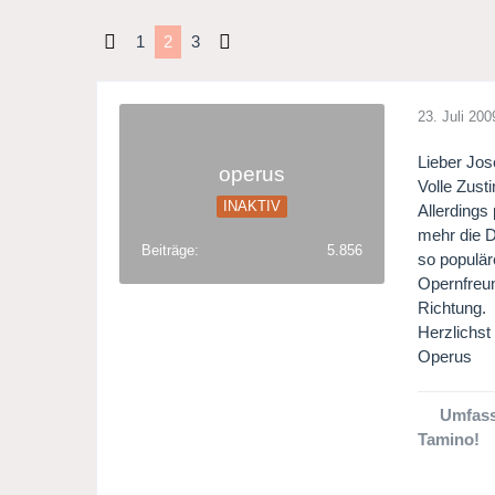
1
2
3
23. Juli 200
Lieber Jos
operus
Volle Zust
INAKTIV
Allerdings
mehr die D
Beiträge
5.856
so populär
Opernfreun
Richtung.
Herzlichst
Operus
Umfass
Tamino!