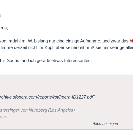
9
rus,
von Imdahl m. W. bislang nur eine einzige Aufnahme, und zwar das
h
timme derzeit nicht im Kopf, aber seinerzeit muß sie mir sehr gefall
hls Sachs fand ich gerade etwas Interessantes:
/archive.sfopera.com/reports/rptOpera-ID1227.pdf"
stersinger von Nürnberg (Los Angeles)
rman)
n three acts by Richard Wagner
Alles anzeigen
o by Richard Wagner