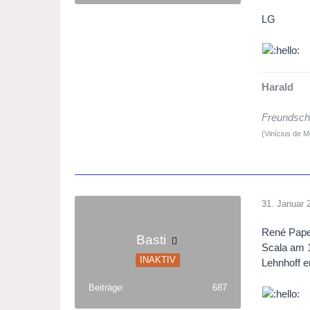
Conduc
Stage d
LG
Chorus 
Costum
Friday,
Harald
Freundscha
(Vinícius de 
31. Januar 
René Pape 
Basti
Scala am 1
INAKTIV
Lehnhoff e
Beiträge
687