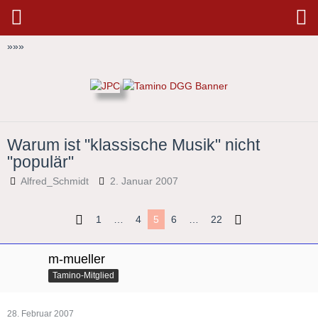
»
»
»
Warum ist "klassische Musik" nicht
"populär"
Alfred_Schmidt
2. Januar 2007
1
…
4
5
6
…
22
m-mueller
Tamino-Mitglied
28. Februar 2007