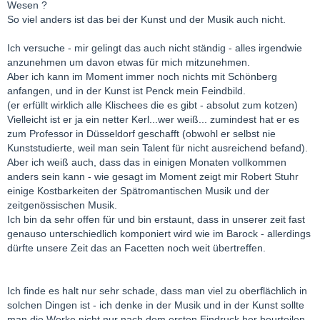
Wesen ?
So viel anders ist das bei der Kunst und der Musik auch nicht.
Ich versuche - mir gelingt das auch nicht ständig - alles irgendwie
anzunehmen um davon etwas für mich mitzunehmen.
Aber ich kann im Moment immer noch nichts mit Schönberg
anfangen, und in der Kunst ist Penck mein Feindbild.
(er erfüllt wirklich alle Klischees die es gibt - absolut zum kotzen)
Vielleicht ist er ja ein netter Kerl...wer weiß... zumindest hat er es
zum Professor in Düsseldorf geschafft (obwohl er selbst nie
Kunststudierte, weil man sein Talent für nicht ausreichend befand).
Aber ich weiß auch, dass das in einigen Monaten vollkommen
anders sein kann - wie gesagt im Moment zeigt mir Robert Stuhr
einige Kostbarkeiten der Spätromantischen Musik und der
zeitgenössischen Musik.
Ich bin da sehr offen für und bin erstaunt, dass in unserer zeit fast
genauso unterschiedlich komponiert wird wie im Barock - allerdings
dürfte unsere Zeit das an Facetten noch weit übertreffen.
Ich finde es halt nur sehr schade, dass man viel zu oberflächlich in
solchen Dingen ist - ich denke in der Musik und in der Kunst sollte
man die Werke nicht nur nach dem ersten Eindruck her beurteilen -