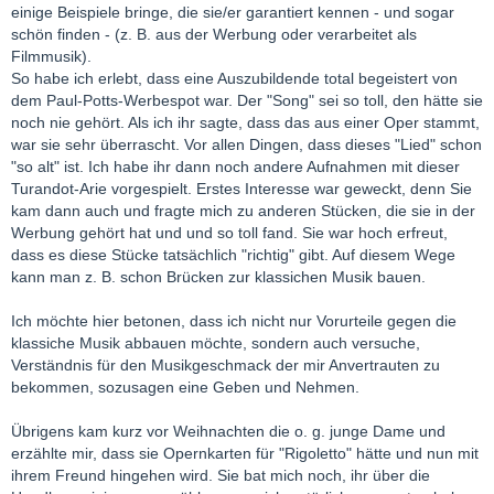
einige Beispiele bringe, die sie/er garantiert kennen - und sogar
schön finden - (z. B. aus der Werbung oder verarbeitet als
Filmmusik).
So habe ich erlebt, dass eine Auszubildende total begeistert von
dem Paul-Potts-Werbespot war. Der "Song" sei so toll, den hätte sie
noch nie gehört. Als ich ihr sagte, dass das aus einer Oper stammt,
war sie sehr überrascht. Vor allen Dingen, dass dieses "Lied" schon
"so alt" ist. Ich habe ihr dann noch andere Aufnahmen mit dieser
Turandot-Arie vorgespielt. Erstes Interesse war geweckt, denn Sie
kam dann auch und fragte mich zu anderen Stücken, die sie in der
Werbung gehört hat und und so toll fand. Sie war hoch erfreut,
dass es diese Stücke tatsächlich "richtig" gibt. Auf diesem Wege
kann man z. B. schon Brücken zur klassichen Musik bauen.
Ich möchte hier betonen, dass ich nicht nur Vorurteile gegen die
klassiche Musik abbauen möchte, sondern auch versuche,
Verständnis für den Musikgeschmack der mir Anvertrauten zu
bekommen, sozusagen eine Geben und Nehmen.
Übrigens kam kurz vor Weihnachten die o. g. junge Dame und
erzählte mir, dass sie Opernkarten für "Rigoletto" hätte und nun mit
ihrem Freund hingehen wird. Sie bat mich noch, ihr über die