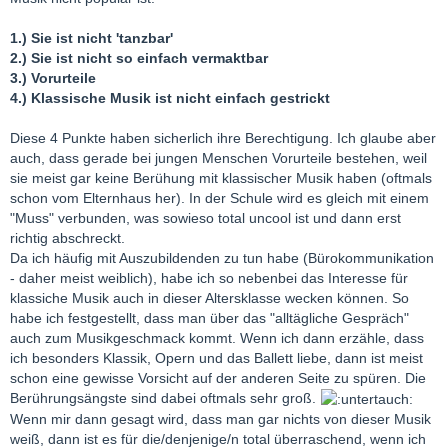
1.) Sie ist nicht 'tanzbar'
2.) Sie ist nicht so einfach vermaktbar
3.) Vorurteile
4.) Klassische Musik ist nicht einfach gestrickt
Diese 4 Punkte haben sicherlich ihre Berechtigung. Ich glaube aber
auch, dass gerade bei jungen Menschen Vorurteile bestehen, weil
sie meist gar keine Berühung mit klassischer Musik haben (oftmals
schon vom Elternhaus her). In der Schule wird es gleich mit einem
"Muss" verbunden, was sowieso total uncool ist und dann erst
richtig abschreckt.
Da ich häufig mit Auszubildenden zu tun habe (Bürokommunikation
- daher meist weiblich), habe ich so nebenbei das Interesse für
klassiche Musik auch in dieser Altersklasse wecken können. So
habe ich festgestellt, dass man über das "alltägliche Gespräch"
auch zum Musikgeschmack kommt. Wenn ich dann erzähle, dass
ich besonders Klassik, Opern und das Ballett liebe, dann ist meist
schon eine gewisse Vorsicht auf der anderen Seite zu spüren. Die
Berührungsängste sind dabei oftmals sehr groß.
Wenn mir dann gesagt wird, dass man gar nichts von dieser Musik
weiß, dann ist es für die/denjenige/n total überraschend, wenn ich