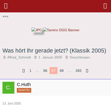
»
»
»
Was hört Ihr gerade jetzt? (Klassik 2005)
Alfred_Schmidt
1. Januar 2005
Geschlossen
1
…
86
87
88
…
265
C.Huth
INAKTIV
13. Juni 2005