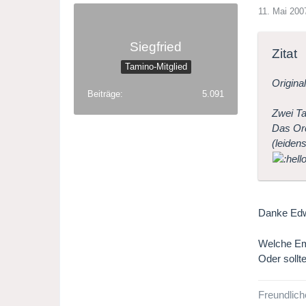
11. Mai 200
Siegfried
Zitat
Tamino-Mitglied
Origina
Beiträge
5.091
Zwei Ta
Das Orc
(leiden
Danke Ed
Welche Em
Oder sollt
Freundlich