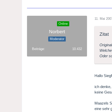
11. Mai 200
Online
Norbert
Zitat
Moderator
Origina
Beiträge
10.432
Welche
Oder so
Hallo Siegf
ich denke,
keine Gesa
Maazels Si
eine sehr 