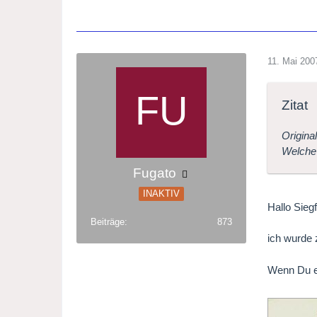
11. Mai 200
Zitat
Origina
Welche
Fugato
INAKTIV
Hallo Siegf
Beiträge
873
ich wurde 
Wenn Du ei