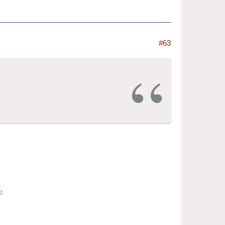
#63
: