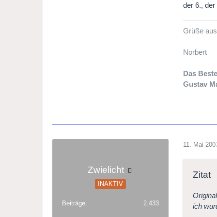
der 6., der
Grüße aus
Norbert
Das Beste
Gustav M
11. Mai 200
Zwielicht
Zitat
INAKTIV
Origina
Beiträge
2.433
ich wur