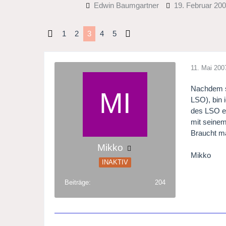
Edwin Baumgartner
19. Februar 20
1
2
3
4
5
11. Mai 200
Nachdem se
LSO), bin 
des LSO e
mit seinem
Braucht m
Mikko
Mikko
INAKTIV
Beiträge
204