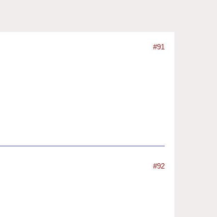
#91
#92