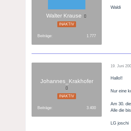
Waldi
Walter Krause
INAKTIV
Beiträge
1.777
19. Juni 20
Hallo!!
Johannes_Krakhofer
Nur eine k
INAKTIV
Am 30. di
Beiträge
3.400
Alle die b
LG joschi