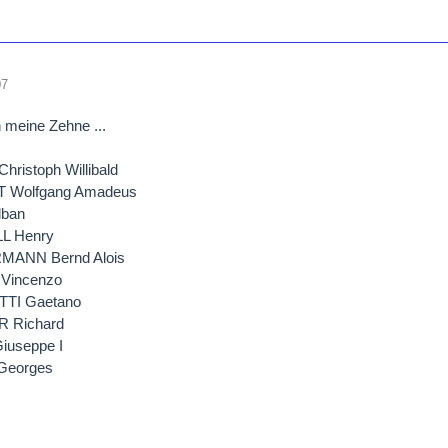
07
 meine Zehne ...
ristoph Willibald
 Wolfgang Amadeus
lban
L Henry
MANN Bernd Alois
 Vincenzo
TTI Gaetano
 Richard
iuseppe I
Georges