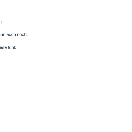
07
ann auch noch,
ese fünf:
r