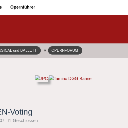
s
Opernführer
»
SICAL und BALLETT
OPERNFORUM
-Voting
007
Geschlossen