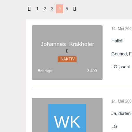
1
2
3
4
5
14. Mai 200
Hallo!!
Johannes_Krakhofer
Gounod, Fl
INAKTIV
LG joschi
Beiträge
3.400
14. Mai 200
Ja, dürfen
LG