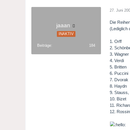
27. Juni 20
Die Reihenf
jaaan
(Lediglich 
INAKTIV
1. Orff
Beiträge
184
2. Schönb
3. Wagner
4. Verdi
5. Britten
6. Puccini
7. Dvorak
8. Haydn
9. Stauss,
10. Bizet
11. Richar
12. Rossin