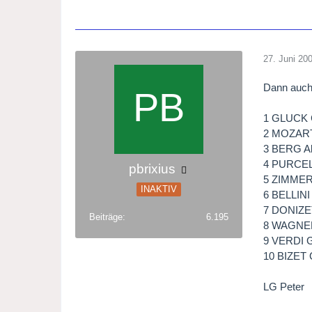
27. Juni 20
Dann auch
1 GLUCK Ch
2 MOZART
3 BERG A
4 PURCEL
pbrixius
5 ZIMMER
INAKTIV
6 BELLINI
7 DONIZE
Beiträge
6.195
8 WAGNER
9 VERDI G
10 BIZET 
LG Peter