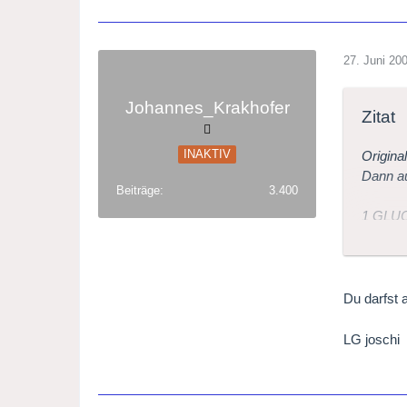
27. Juni 20
Johannes_Krakhofer
Zitat
INAKTIV
Origina
Dann au
Beiträge
3.400
1 GLUCK
2 MOZA
3 BERG
4 PUR
5 ZIMM
Du darfst 
6 BELL
7 DONI
LG joschi
8 WAG
9 VERD
10 BIZ