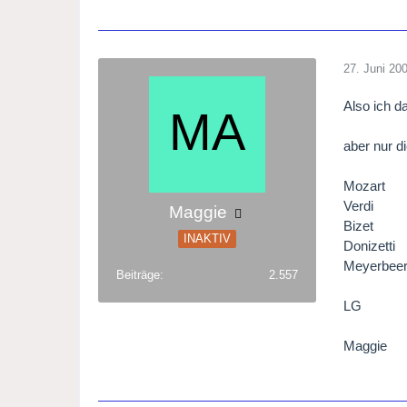
27. Juni 20
Also ich d
aber nur di
Mozart
Verdi
Maggie
Bizet
INAKTIV
Donizetti
Meyerbee
Beiträge
2.557
LG
Maggie