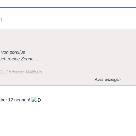
07
l von pbrixius
ch meine Zehne ...
 Christoph Willibald
RT Wolfgang Amadeus
Alles anzeigen
 Alban
CELL Henry
ERMANN Bernd Alois
aber 12 nennen!
INI Vincenzo
ZETTI Gaetano
NER Richard
I Giuseppe I
ET Georges