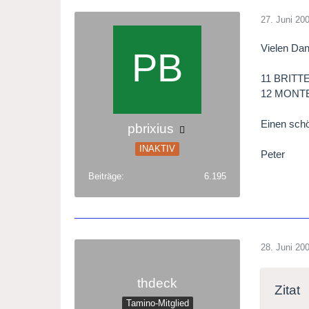
27. Juni 20
LG Pet
Vielen Dan
11 BRITTE
12 MONTE
Einen sch
pbrixius
INAKTIV
Peter
Beiträge
6.195
28. Juni 20
thdeck
Zitat
Tamino-Mitglied