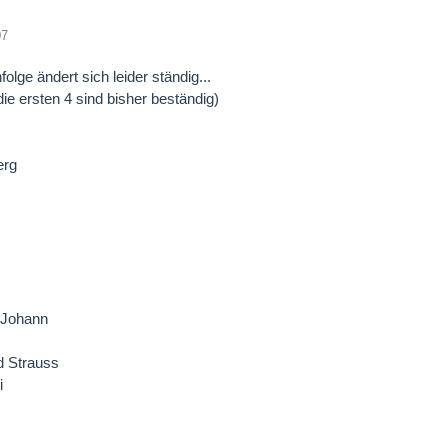
07
olge ändert sich leider ständig...
die ersten 4 sind bisher beständig)
erg
 Johann
d Strauss
i