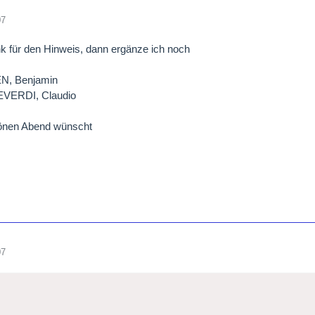
07
er
k für den Hinweis, dann ergänze ich noch
N, Benjamin
VERDI, Claudio
önen Abend wünscht
07