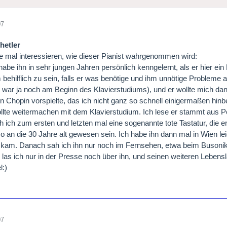
07
hetler
 mal interessieren, wie dieser Pianist wahrgenommen wird:
 habe ihn in sehr jungen Jahren persönlich kenngelernt, als er hier e
 behilflich zu sein, falls er was benötige und ihm unnötige Probleme a
ch war ja noch am Beginn des Klavierstudiums), und er wollte mich da
n Chopin vorspielte, das ich nicht ganz so schnell einigermaßen hinb
ollte weitermachen mit dem Klavierstudium. Ich lese er stammt aus Pen
h ich zum ersten und letzten mal eine sogenannte tote Tastatur, die e
so an die 30 Jahre alt gewesen sein. Ich habe ihn dann mal in Wien 
kam. Danach sah ich ihn nur noch im Fernsehen, etwa beim Busonikla
las ich nur in der Presse noch über ihn, und seinen weiteren Lebensl
l:)
07