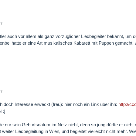
07
etler auch vor allem als ganz vorzüglicher Liedbegleiter bekannt, um 
benbei hatte er eine Art musikalisches Kabarett mit Puppen gemacht
07
h doch Interesse erweckt (freu): hier noch ein Link über ihn:
http://c
 :]
nde nur sein Geburtsdatum im Netz nicht, denn so jung dürfte er nicht 
t weiter Liedbegleitung in Wien, und begleitet vielleicht nicht mehr. W