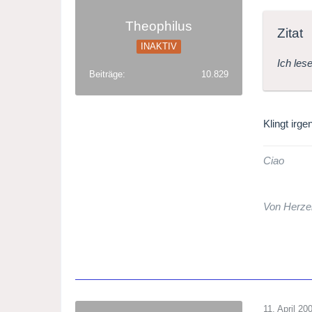
Theophilus
Zitat
INAKTIV
Ich les
Beiträge
10.829
Klingt irg
Ciao
Von Herze
11. April 20