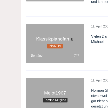
und ich be
11. April 20
Vielen Da
Klassikpianofan
Michael
INAKTIV
Beiträge
747
11. April 20
Norman She
Melot1967
etwa zwei 
Tamino-Mitglied
gar nicht 
gesetzt un