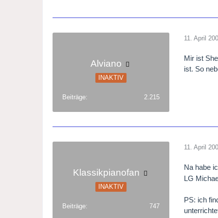
11. April 20
Mir ist Sh
Alviano
ist. So ne
INAKTIV
Beiträge
2.215
11. April 20
Na habe ic
Klassikpianofan
LG Michael
INAKTIV
PS: ich fi
Beiträge
747
unterrichte