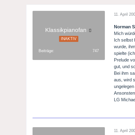
11. April 20
Norman S
Klassikpianofan
Mich würde
INAKTIV
Ich selbst
wurde, ihm
Beiträge
747
spielte (i
Prelude vo
gut, und s
Bei ihm sa
aus, wird 
ungelegen 
Ansonsten 
LG Michae
11. April 20