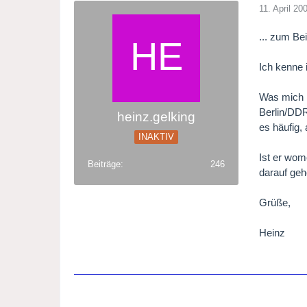
11. April 20
... zum Be
Ich kenne 
Was mich 
Berlin/DD
heinz.gelking
es häufig,
INAKTIV
Ist er wom
Beiträge
246
darauf geh
Grüße,
Heinz