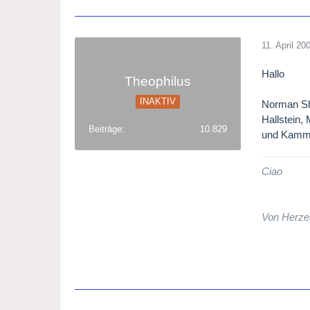
11. April 20
Hallo
Theophilus
INAKTIV
Norman She
Hallstein,
Beiträge
10.829
und Kamme
Ciao
Von Herze