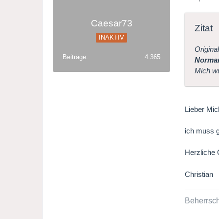
Caesar73
Zitat
INAKTIV
Origina
Beiträge
4.365
Norman
Mich wü
Lieber Mic
ich muss g
Herzliche
Christian
Beherrsch