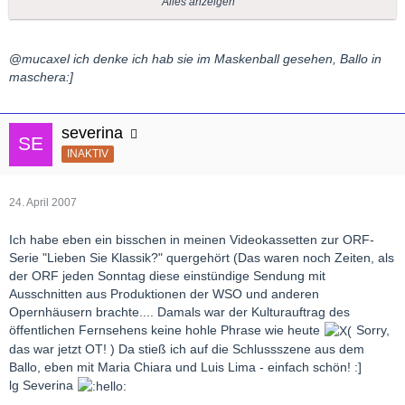
Aida 10 Mal 30.04.1984 29.03.1987
Alles anzeigen
Attila Odabella 9 Mal 03.06.1981 31.01.1987
Balla in maschera Amelia 3 Mal 28.5.1987 03.06.1987
Madama Butterfly 1 Mal 21..11.1970
@
mucaxel ich denke ich hab sie im Maskenball gesehen, Ballo in
Otello Desdemona 3 Mal 17.04.1988 24.04.1988
maschera:]
Traviata Violetta 3 Mal 27.12.1967 29.06.1973
Gruss aus Muc
severina
INAKTIV
24. April 2007
Ich habe eben ein bisschen in meinen Videokassetten zur ORF-
Serie "Lieben Sie Klassik?" quergehört (Das waren noch Zeiten, als
der ORF jeden Sonntag diese einstündige Sendung mit
Ausschnitten aus Produktionen der WSO und anderen
Opernhäusern brachte.... Damals war der Kulturauftrag des
öffentlichen Fernsehens keine hohle Phrase wie heute
Sorry,
das war jetzt OT! ) Da stieß ich auf die Schlussszene aus dem
Ballo, eben mit Maria Chiara und Luis Lima - einfach schön! :]
lg Severina