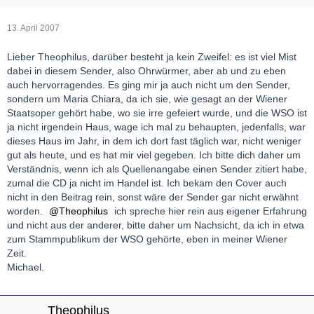
hören:22.04.2007 ca 15:30
12.05.2007 ca 13:40
13. April 2007
Michael
Lieber Theophilus, darüber besteht ja kein Zweifel: es ist viel Mist
dabei in diesem Sender, also Ohrwürmer, aber ab und zu eben
PS: die CD ist leider vergriffen,mehr darüber im Link dieses
auch hervorragendes. Es ging mir ja auch nicht um den Sender,
Senders:
sondern um Maria Chiara, da ich sie, wie gesagt an der Wiener
http://<woltlab-metacode-marker data-name="b" data-
Staatsoper gehört habe, wo sie irre gefeiert wurde, und die WSO ist
uuid="7cf37bc1-8156-432e-bef3-078b0f020f45" data-
ja nicht irgendein Haus, wage ich mal zu behaupten, jedenfalls, war
source="W0Jd" /><woltlab-metacode-marker data-name="size"
dieses Haus im Jahr, in dem ich dort fast täglich war, nicht weniger
data-uuid="66f87b35-a596-481c-a918-c903b8c307da" data-
gut als heute, und es hat mir viel gegeben. Ich bitte dich daher um
source="W1NJWkU9MTZd" data-attributes="WyIxNiJd"
Verständnis, wenn ich als Quellenangabe einen Sender zitiert habe,
/>http://www.radioswissclassic.ch<woltlab-metacode-marker
zumal die CD ja nicht im Handel ist. Ich bekam den Cover auch
data-uuid="66f87b35-a596-481c-a918-c903b8c307da" data-
nicht in den Beitrag rein, sonst wäre der Sender gar nicht erwähnt
source="Wy9TSVpFXQ==" /><woltlab-metacode-marker data-
worden.
Theophilus
ich spreche hier rein aus eigener Erfahrung
uuid="7cf37bc1-8156-432e-bef3-078b0f020f45" data-
und nicht aus der anderer, bitte daher um Nachsicht, da ich in etwa
source="Wy9CXQ==" />/
zum Stammpublikum der WSO gehörte, eben in meiner Wiener
Zeit.
Michael.
Theophilus