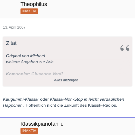
Theophilus
INAKTIV
13. April 2007
Zitat
Original von Michael
weitere Angaben zur Arie
Komponist: Giuseppe Verdi
Alles anzeigen
Titel
:"Mercè, dilette amiche"
(Bolero) aus der Oper "I Vespri
Siciliani"
Kaugummi-Klassik
oder
Klassik-Non-Stop in leicht verdaulichen
Häppchen
. Hoffentlich
nicht
die Zukunft des Klassik-Radios.
Interpreten: Maria Chiara, Sopran
Royal Opera House of Covent Garden
Nello Santi, Dirigent
Klassikpianofan
zuletzt gespielt:13.04.2007 19:23:03Zu folgenden Zeiten ist
INAKTIV
dieses Stück wieder auf Radio Swiss Classic zu