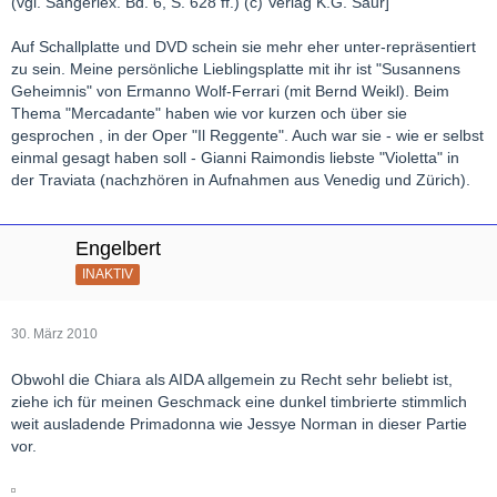
(vgl. Sängerlex. Bd. 6, S. 628 ff.) (c) Verlag K.G. Saur]
Auf Schallplatte und DVD schein sie mehr eher unter-repräsentiert
zu sein. Meine persönliche Lieblingsplatte mit ihr ist "Susannens
Geheimnis" von Ermanno Wolf-Ferrari (mit Bernd Weikl). Beim
Thema "Mercadante" haben wie vor kurzen och über sie
gesprochen , in der Oper "Il Reggente". Auch war sie - wie er selbst
einmal gesagt haben soll - Gianni Raimondis liebste "Violetta" in
der Traviata (nachzhören in Aufnahmen aus Venedig und Zürich).
Engelbert
INAKTIV
30. März 2010
Obwohl die Chiara als AIDA allgemein zu Recht sehr beliebt ist,
ziehe ich für meinen Geschmack eine dunkel timbrierte stimmlich
weit ausladende Primadonna wie Jessye Norman in dieser Partie
vor.