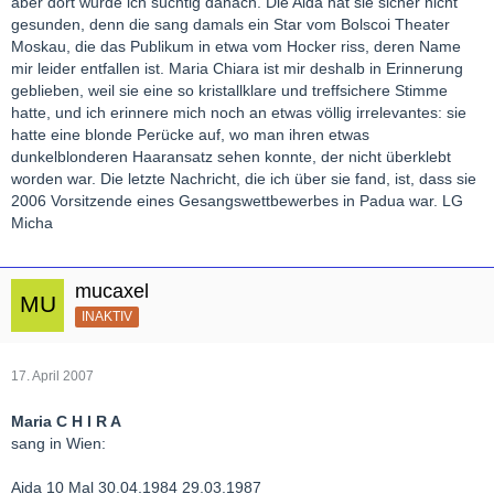
aber dort wurde ich süchtig danach. Die Aida hat sie sicher nicht
gesunden, denn die sang damals ein Star vom Bolscoi Theater
Moskau, die das Publikum in etwa vom Hocker riss, deren Name
mir leider entfallen ist. Maria Chiara ist mir deshalb in Erinnerung
geblieben, weil sie eine so kristallklare und treffsichere Stimme
hatte, und ich erinnere mich noch an etwas völlig irrelevantes: sie
hatte eine blonde Perücke auf, wo man ihren etwas
dunkelblonderen Haaransatz sehen konnte, der nicht überklebt
worden war. Die letzte Nachricht, die ich über sie fand, ist, dass sie
2006 Vorsitzende eines Gesangswettbewerbes in Padua war. LG
Micha
mucaxel
INAKTIV
17. April 2007
Maria C H I R A
sang in Wien:
Aida 10 Mal 30.04.1984 29.03.1987