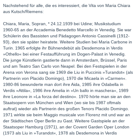
Nachstehend für alle, die es interessiert, die Vita von Maria Chiara
aus Kutsch/Riemens:
Chiara, Maria, Sopran, * 24.12.1939 bei Udine; Musikstudium
1960-65 an der Accademia Benedetto Marcello in Venedig. Sie war
Schülerin des Bassisten und Pädagogen Antonio Cassinelli (1912-
93), den sie später heiratete. Weitere Studien bei Maria Carbone in
Turin. 1965 erfolgte ihr Bühnendebüt als Desdemona in Verdis
»Othello« bei einer Festaufführung im Dogen-Palast in Venedig.
Die junge Künstlerin gastierte dann in Amsterdam, Brüssel, Paris
und am Teatro San Carlo von Neapel. Bei den Festspielen in der
Arena von Verona sang sie 1969 die Liu in Puccinis »Turandot« (als
Partnerin von Placido Domingo), 1970 die Micaela in »Carmen«.
1980-86 bewunderte man dort ihre Aida, 1985 ihre Odabella in
Verdis »Attila«, 1986 ihre Amelia in »Un ballo in maschera«, 1989
ihre Leonore in »La forza del destino«. 1970 hörte man sie an den
Staatsopern von München und Wien (wo sie bis 1987 oftmals
auftrat) wieder als Partnerin des großen Tenors Placido Domingo.
1971 wirkte sie beim Maggio musicale von Florenz mit und war an
der Städtischen Oper Berlin zu Gast. Weitere Gastspiele an der
Staatsoper Hamburg (1971), an der Covent Garden Oper London
(1973 als Liu in »Turandot«, 1978 als Desdemona in Verdis