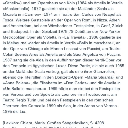
»Othello«) und am Opernhaus von Köln (1984 als Amelia in Verdis
»Maskenball«). 1972 gastierte sie an der Mailänder Scala als
Micaela in »Carmen«, 1974 am Teatro San Carlos von Neapel als
Tosca. Weitere Gastspiele an der Oper von Rom, in Nizza, Athen
und Amsterdam, bei den Wiesbadener Festspielen, in Genf, Zürich
und Budapest. In der Spielzeit 1978-79 Debüt an der New Yorker
Metropolitan Oper als Violetta in »La Traviata«. 1986 gastierte sie
in Melbourne wieder als Amelia in Verdis »Ballo in maschera«, an
der Oper von Chicago als Manon Lescaut von Puccini, am Teatro
Colón Buenos Aires als Amelia und als Suor Angelica von Puccini.
1987 sang sie die Aida in den Aufführungen dieser Verdi-Oper vor
den Tempeln im ägyptischen Luxor. Diese Partie, die sie auch 1985
an der Mailänder Scala vortrug, galt als eine ihrer Glanzrollen,
ebenso die Titelrollen in den Donizetti-Opern »Maria Stuarda« und
»Anna Bolena«, die Elisabetta im »Don Carlos« und die Amelia in
»Un Ballo in maschera«. 1989 hörte man sie bei den Festspielen
von Verona und von Spoleto als Leonore im »Troubadour«, am
Teatro Regio Turin und bei den Festspielen in den römischen
Thermen des Caracalla 1990 als Aida, in der Arena von Verona
1995 die Liu.
[Lexikon: Chiara, Maria. Großes Sängerlexikon, S. 4208