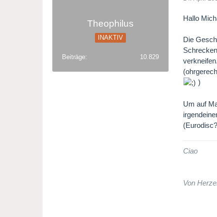
Hallo Mich
Theophilus
INAKTIV
Die Geschi
Schrecken 
Beiträge
10.829
verkneifen
(ohrgerech
)
Um auf Mar
irgendeine
(Eurodisc?
Ciao
Von Herze