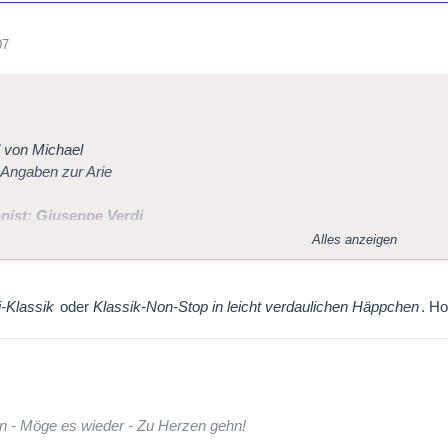
07
l von Michael
 Angaben zur Arie
ist: Giuseppe Verdi
Alles anzeigen
ercè, dilette amiche"
(Bolero) aus der Oper "I Vespri Siciliani"
Klassik
oder
Klassik-Non-Stop in leicht verdaulichen Häppchen
. Ho
eten: Maria Chiara, Sopran
Opera House of Covent Garden
nti, Dirigent
 gespielt:13.04.2007 19:23:03Zu folgenden Zeiten ist dieses Stück wi
2.04.2007 ca 15:30
n - Möge es wieder - Zu Herzen gehn!
007 ca 13:40