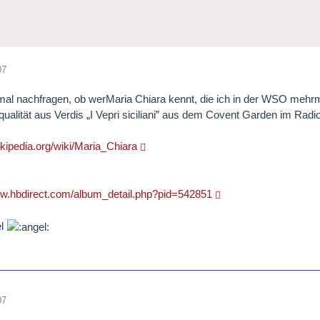
07
 mal nachfragen, ob werMaria Chiara kennt, die ich in der WSO mehrma
qualität aus Verdis „I Vepri siciliani” aus dem Covent Garden im Radio
wikipedia.org/wiki/Maria_Chiara
.hbdirect.com/album_detail.php?pid=542851
el
07