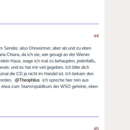
432e-bef3-078b0f020f45" data-
66f87b35-a596-481c-a918-
#4
"
f87b35-a596-481c-a918-
iesem Sender, also Ohrwürmer, aber ab und zu eben
 data-uuid="7cf37bc1-8156-432e-
a Chiara, da ich sie, wie gesagt an der Wiener
gendein Haus, wage ich mal zu behaupten, jedenfalls,
eute, und es hat mir viel gegeben. Ich bitte dich
umal die CD ja nicht im Handel ist. Ich bekam den
worden.
Theophilus
ich spreche hier rein aus
ch in etwa zum Stammpublikum der WSO gehörte, eben
#5