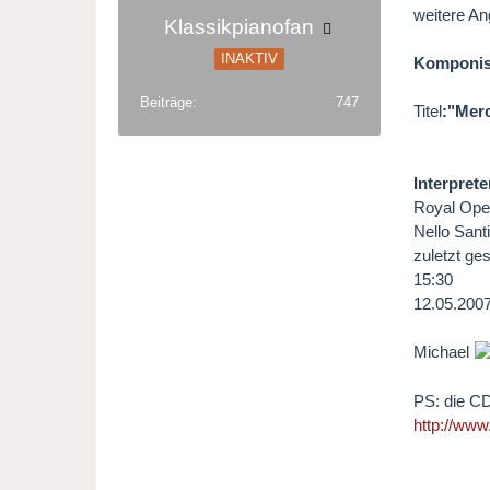
weitere An
Klassikpianofan
INAKTIV
Komponist
Beiträge
747
Titel
:"Merc
Interpret
Royal Ope
Nello Santi
zuletzt ge
15:30
12.05.2007
Michael
PS: die CD
http://www