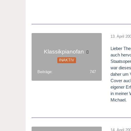
Michae
PS: die
http://
source
13. April 20
c903b8
/>http:
Lieber The
Klassikpianofan
c903b8
auch hervo
INAKTIV
bef3-0
Staatsoper
war dieses 
Beiträge
747
daher um V
Cover auch
eigener Er
in meiner 
Michael.
14. April 20