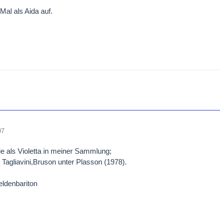
 Mal als Aida auf.
07
ie als Violetta in meiner Sammlung;
 Tagliavini,Bruson unter Plasson (1978).
eldenbariton