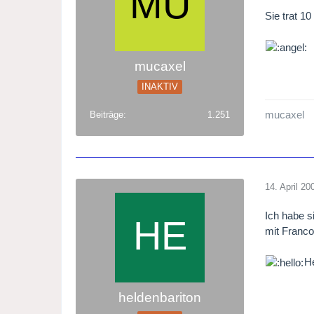
Sie trat 10
mucaxel
INAKTIV
mucaxel
Beiträge
1.251
14. April 20
Ich habe s
mit Franco
H
heldenbariton