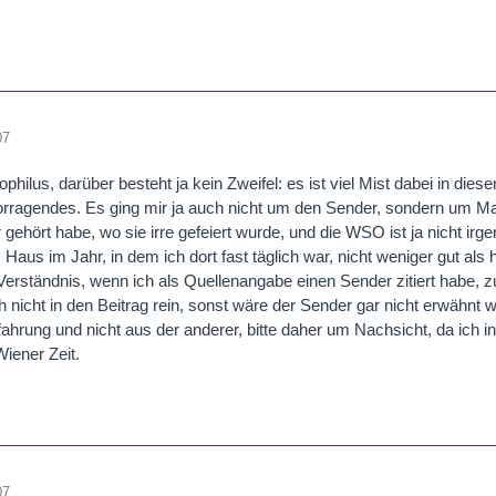
l
 CD ist leider vergriffen,mehr darüber im Link dieses Senders:
<woltlab-metacode-marker data-name="b" data-uuid="7cf37bc1-8156-
="W0Jd" /><woltlab-metacode-marker data-name="size" data-uuid="
07
c307da" data-source="W1NJWkU9MTZd" data-attributes="WyIxNiJd
//www.radioswissclassic.ch<woltlab-metacode-marker data-uuid="66
ophilus, darüber besteht ja kein Zweifel: es ist viel Mist dabei in d
c307da" data-source="Wy9TSVpFXQ==" /><woltlab-metacode-marker
rragendes. Es ging mir ja auch nicht um den Sender, sondern um Mari
78b0f020f45" data-source="Wy9CXQ==" />/
 gehört habe, wo sie irre gefeiert wurde, und die WSO ist ja nicht ir
Haus im Jahr, in dem ich dort fast täglich war, nicht weniger gut als h
erständnis, wenn ich als Quellenangabe einen Sender zitiert habe, z
 nicht in den Beitrag rein, sonst wäre der Sender gar nicht erwähnt 
fahrung und nicht aus der anderer, bitte daher um Nachsicht, da i
Wiener Zeit.
07