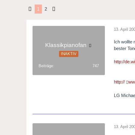
1
2
13. April 20
Ich wollte
Klassikpianofan
bester Ton
INAKTIV
http://de.
Beiträge
747
http://
www
LG Micha
13. April 20