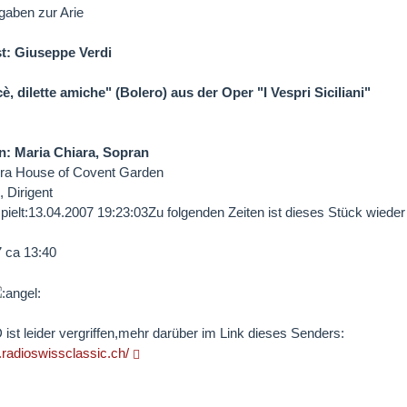
gaben zur Arie
: Giuseppe Verdi
è, dilette amiche"
(Bolero) aus der Oper "I Vespri Siciliani"
en: Maria Chiara, Sopran
ra House of Covent Garden
, Dirigent
spielt:13.04.2007 19:23:03Zu folgenden Zeiten ist dieses Stück wiede
 ca 13:40
 ist leider vergriffen,mehr darüber im Link dieses Senders:
.radioswissclassic.ch/