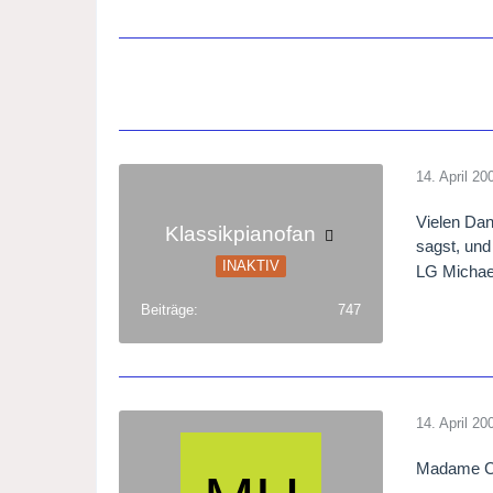
14. April 20
Vielen Da
Klassikpianofan
sagst, und
INAKTIV
LG Michae
Beiträge
747
14. April 20
Madame Chi