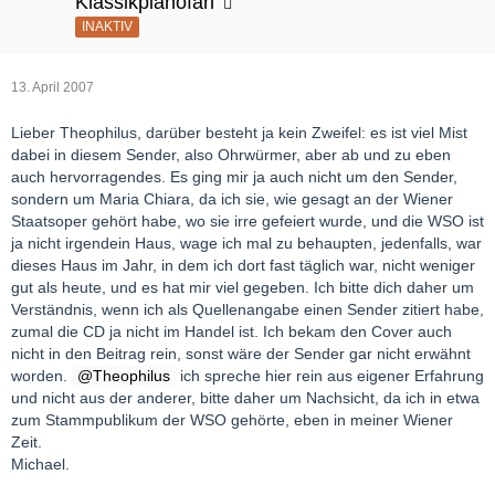
Klassikpianofan
zuletzt gespielt:13.04.2007 19:23:03Zu folgenden Zeiten ist
INAKTIV
dieses Stück wieder auf Radio Swiss Classic zu
hören:22.04.2007 ca 15:30
12.05.2007 ca 13:40
13. April 2007
Michael
Lieber Theophilus, darüber besteht ja kein Zweifel: es ist viel Mist
dabei in diesem Sender, also Ohrwürmer, aber ab und zu eben
PS: die CD ist leider vergriffen,mehr darüber im Link dieses
auch hervorragendes. Es ging mir ja auch nicht um den Sender,
Senders:
sondern um Maria Chiara, da ich sie, wie gesagt an der Wiener
http://<woltlab-metacode-marker data-name="b" data-
Staatsoper gehört habe, wo sie irre gefeiert wurde, und die WSO ist
uuid="7cf37bc1-8156-432e-bef3-078b0f020f45" data-
ja nicht irgendein Haus, wage ich mal zu behaupten, jedenfalls, war
source="W0Jd" /><woltlab-metacode-marker data-name="size"
dieses Haus im Jahr, in dem ich dort fast täglich war, nicht weniger
data-uuid="66f87b35-a596-481c-a918-c903b8c307da" data-
gut als heute, und es hat mir viel gegeben. Ich bitte dich daher um
source="W1NJWkU9MTZd" data-attributes="WyIxNiJd"
Verständnis, wenn ich als Quellenangabe einen Sender zitiert habe,
/>http://www.radioswissclassic.ch<woltlab-metacode-marker
zumal die CD ja nicht im Handel ist. Ich bekam den Cover auch
data-uuid="66f87b35-a596-481c-a918-c903b8c307da" data-
nicht in den Beitrag rein, sonst wäre der Sender gar nicht erwähnt
source="Wy9TSVpFXQ==" /><woltlab-metacode-marker data-
worden.
Theophilus
ich spreche hier rein aus eigener Erfahrung
uuid="7cf37bc1-8156-432e-bef3-078b0f020f45" data-
und nicht aus der anderer, bitte daher um Nachsicht, da ich in etwa
source="Wy9CXQ==" />/
zum Stammpublikum der WSO gehörte, eben in meiner Wiener
Zeit.
Michael.