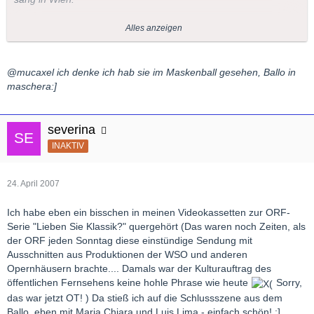
Aida 10 Mal 30.04.1984 29.03.1987
Alles anzeigen
Attila Odabella 9 Mal 03.06.1981 31.01.1987
Balla in maschera Amelia 3 Mal 28.5.1987 03.06.1987
Madama Butterfly 1 Mal 21..11.1970
@
mucaxel ich denke ich hab sie im Maskenball gesehen, Ballo in
Otello Desdemona 3 Mal 17.04.1988 24.04.1988
maschera:]
Traviata Violetta 3 Mal 27.12.1967 29.06.1973
Gruss aus Muc
severina
INAKTIV
24. April 2007
Ich habe eben ein bisschen in meinen Videokassetten zur ORF-
Serie "Lieben Sie Klassik?" quergehört (Das waren noch Zeiten, als
der ORF jeden Sonntag diese einstündige Sendung mit
Ausschnitten aus Produktionen der WSO und anderen
Opernhäusern brachte.... Damals war der Kulturauftrag des
öffentlichen Fernsehens keine hohle Phrase wie heute
Sorry,
das war jetzt OT! ) Da stieß ich auf die Schlussszene aus dem
Ballo, eben mit Maria Chiara und Luis Lima - einfach schön! :]