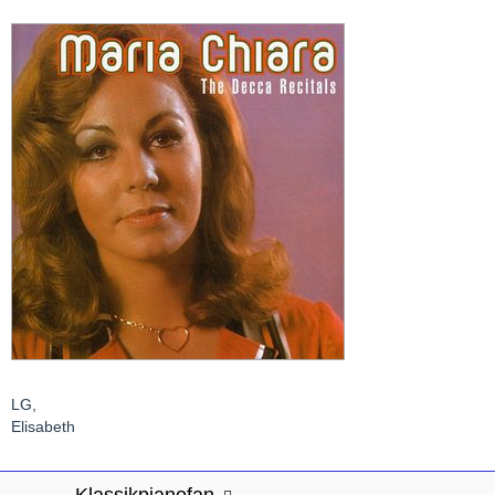
LG,
Elisabeth
Klassikpianofan