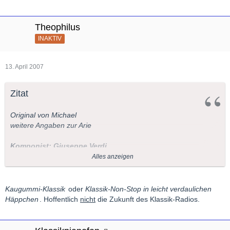
Theophilus
INAKTIV
13. April 2007
Zitat
Original von Michael
weitere Angaben zur Arie
Komponist: Giuseppe Verdi
Alles anzeigen
Titel
:"Mercè, dilette amiche"
(Bolero) aus der Oper "I Vespri
Siciliani"
Kaugummi-Klassik
oder
Klassik-Non-Stop in leicht verdaulichen
Häppchen
. Hoffentlich
nicht
die Zukunft des Klassik-Radios.
Interpreten: Maria Chiara, Sopran
Royal Opera House of Covent Garden
Nello Santi, Dirigent