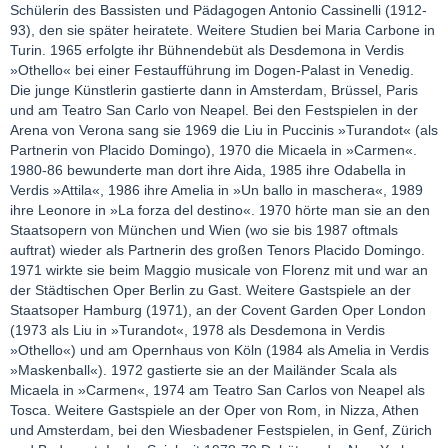
Schülerin des Bassisten und Pädagogen Antonio Cassinelli (1912-
93), den sie später heiratete. Weitere Studien bei Maria Carbone in
Turin. 1965 erfolgte ihr Bühnendebüt als Desdemona in Verdis
»Othello« bei einer Festaufführung im Dogen-Palast in Venedig.
Die junge Künstlerin gastierte dann in Amsterdam, Brüssel, Paris
und am Teatro San Carlo von Neapel. Bei den Festspielen in der
Arena von Verona sang sie 1969 die Liu in Puccinis »Turandot« (als
Partnerin von Placido Domingo), 1970 die Micaela in »Carmen«.
1980-86 bewunderte man dort ihre Aida, 1985 ihre Odabella in
Verdis »Attila«, 1986 ihre Amelia in »Un ballo in maschera«, 1989
ihre Leonore in »La forza del destino«. 1970 hörte man sie an den
Staatsopern von München und Wien (wo sie bis 1987 oftmals
auftrat) wieder als Partnerin des großen Tenors Placido Domingo.
1971 wirkte sie beim Maggio musicale von Florenz mit und war an
der Städtischen Oper Berlin zu Gast. Weitere Gastspiele an der
Staatsoper Hamburg (1971), an der Covent Garden Oper London
(1973 als Liu in »Turandot«, 1978 als Desdemona in Verdis
»Othello«) und am Opernhaus von Köln (1984 als Amelia in Verdis
»Maskenball«). 1972 gastierte sie an der Mailänder Scala als
Micaela in »Carmen«, 1974 am Teatro San Carlos von Neapel als
Tosca. Weitere Gastspiele an der Oper von Rom, in Nizza, Athen
und Amsterdam, bei den Wiesbadener Festspielen, in Genf, Zürich