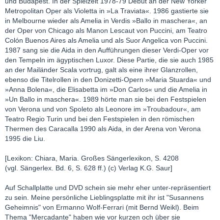
und Budapest. In der Spielzeit 1978-79 Debüt an der New Yorker
Metropolitan Oper als Violetta in »La Traviata«. 1986 gastierte sie
in Melbourne wieder als Amelia in Verdis »Ballo in maschera«, an
der Oper von Chicago als Manon Lescaut von Puccini, am Teatro
Colón Buenos Aires als Amelia und als Suor Angelica von Puccini.
1987 sang sie die Aida in den Aufführungen dieser Verdi-Oper vor
den Tempeln im ägyptischen Luxor. Diese Partie, die sie auch 1985
an der Mailänder Scala vortrug, galt als eine ihrer Glanzrollen,
ebenso die Titelrollen in den Donizetti-Opern »Maria Stuarda« und
»Anna Bolena«, die Elisabetta im »Don Carlos« und die Amelia in
»Un Ballo in maschera«. 1989 hörte man sie bei den Festspielen
von Verona und von Spoleto als Leonore im »Troubadour«, am
Teatro Regio Turin und bei den Festspielen in den römischen
Thermen des Caracalla 1990 als Aida, in der Arena von Verona
1995 die Liu.
[Lexikon: Chiara, Maria. Großes Sängerlexikon, S. 4208
(vgl. Sängerlex. Bd. 6, S. 628 ff.) (c) Verlag K.G. Saur]
Auf Schallplatte und DVD schein sie mehr eher unter-repräsentiert
zu sein. Meine persönliche Lieblingsplatte mit ihr ist "Susannens
Geheimnis" von Ermanno Wolf-Ferrari (mit Bernd Weikl). Beim
Thema "Mercadante" haben wie vor kurzen och über sie