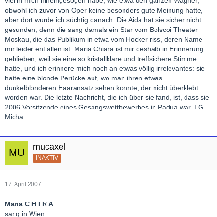
viel in mich hineingesogen habe, wie etwa den ganzen Wagner,
obwohl ich zuvor von Oper keine besonders gute Meinung hatte,
aber dort wurde ich süchtig danach. Die Aida hat sie sicher nicht
gesunden, denn die sang damals ein Star vom Bolscoi Theater
Moskau, die das Publikum in etwa vom Hocker riss, deren Name
mir leider entfallen ist. Maria Chiara ist mir deshalb in Erinnerung
geblieben, weil sie eine so kristallklare und treffsichere Stimme
hatte, und ich erinnere mich noch an etwas völlig irrelevantes: sie
hatte eine blonde Perücke auf, wo man ihren etwas
dunkelblonderen Haaransatz sehen konnte, der nicht überklebt
worden war. Die letzte Nachricht, die ich über sie fand, ist, dass sie
2006 Vorsitzende eines Gesangswettbewerbes in Padua war. LG
Micha
mucaxel
INAKTIV
17. April 2007
Maria C H I R A
sang in Wien: