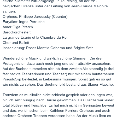
etliche Kilometer zurueckgelegt. In Tourcoing, an der frz.-
belgischen Grenze unter der Leitung von Jean-Claude Malgoire
sangen:
Orpheus: Phiilippe Jaroussky (Counter)
Eurydice: Ingrid Perruche
Amor Olga Pitarch
Barockorchester:
La grande Ecurie et la Chambre du Roi
Chor und Ballett
Inszenierung: Roser Monttlo Goberna und Brigitte Seth
Wunderschöne Musik und wirklich schöne Stimmen. Die drei
Protagonisten dazu auch noch jung und sehr attraktiv anzusehen.
Auf der Buehne tummelten sich ab dem zweiten Akt staendig je drei
fast nackte Taenzerinnen und Taenzer( nur mit einem hautfarbenen
PseudoSlip bekleidet, in Liebesumarmungen. Sonst gab es so gut
wie nichts zu sehen. Das Buehnenbild bestand aus Blauer Flaeche.
Trotzdem es musikalich nicht schlecht gespielt oder gesungen war,
bin ich sehr hungrig nach Hause gekommen. Das Ganze war leider
total blutleer und fleischlos. Es hat mich nicht im Geringsten bewegt
und das, wo ich schon beim Kathleen Ferriers Orpheus und auch
anderen Orpheen Traenen vergossen habe. An der Musik liegt es