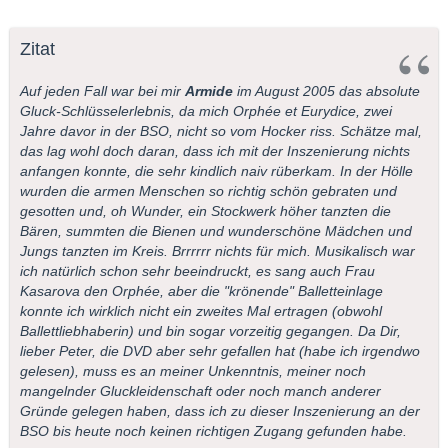
Zitat
Auf jeden Fall war bei mir
Armide
im August 2005 das absolute
Gluck-Schlüsselerlebnis, da mich Orphée et Eurydice, zwei
Jahre davor in der BSO, nicht so vom Hocker riss. Schätze mal,
das lag wohl doch daran, dass ich mit der Inszenierung nichts
anfangen konnte, die sehr kindlich naiv rüberkam. In der Hölle
wurden die armen Menschen so richtig schön gebraten und
gesotten und, oh Wunder, ein Stockwerk höher tanzten die
Bären, summten die Bienen und wunderschöne Mädchen und
Jungs tanzten im Kreis. Brrrrrr nichts für mich. Musikalisch war
ich natürlich schon sehr beeindruckt, es sang auch Frau
Kasarova den Orphée, aber die "krönende" Balletteinlage
konnte ich wirklich nicht ein zweites Mal ertragen (obwohl
Ballettliebhaberin) und bin sogar vorzeitig gegangen. Da Dir,
lieber Peter, die DVD aber sehr gefallen hat (habe ich irgendwo
gelesen), muss es an meiner Unkenntnis, meiner noch
mangelnder Gluckleidenschaft oder noch manch anderer
Gründe gelegen haben, dass ich zu dieser Inszenierung an der
BSO bis heute noch keinen richtigen Zugang gefunden habe.