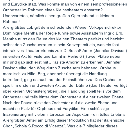
und Eurydike statt. Was konnte man von einem semiprofessionellen
Orchester im Rahmen eines Kleinsttheaters erwarten?
Unerwartetes, nämlich einen großen Opernabend in kleinem
Rahmen!
Allergrößtes Lob gilt dem scheidenden Wiener Volkoperndirektor
Dominique Mentha der Regie führte sowie Ausstatterin Ingrid Erb.
Mentha nützt den Raum des kleinen Theaters perfekt und bezieht
selbst den Zuschauerraum in sein Konzept mit ein, was ein fast
interaktives Theatererlebnis zuließ. So saß Amor (Jennifer Davison)
im ersten Akt für viele unerkannt in Reihe 6 (!) zwei Plätze neben
mir und gab sich erst mit „T'asiste Amore" zu erkennen. Jennifer
Davison eilte, den Weg durch Zuschauern bahnend, Orpheus
moralisch zu Hilfe. Eng, aber sehr überlegt die Handlung
betreffend, ging es auch auf der Kleinstbühne zu. Das Orchester
spielt im ersten und zweiten Akt auf der Bühne (das Theater verfügt
über keinen Orchestergraben), die Handlung spielt teils vor dem
Orchester und teils hinter dem Orchester auf einer zweiten Ebene.
Nach der Pause rückt das Orchester auf die zweite Ebene und
macht so Platz für Orpheus und Eurydike. Eine schlüssige
Inszenierung mit vielen interessanten Aspekten - ein tolles Erlebnis.
Allergrößten Anteil am Erfolg dieser Produktion hat der italienische
Chor „Schola S.Rocco di Vicenza". Was die 7 Mitglieder dieses