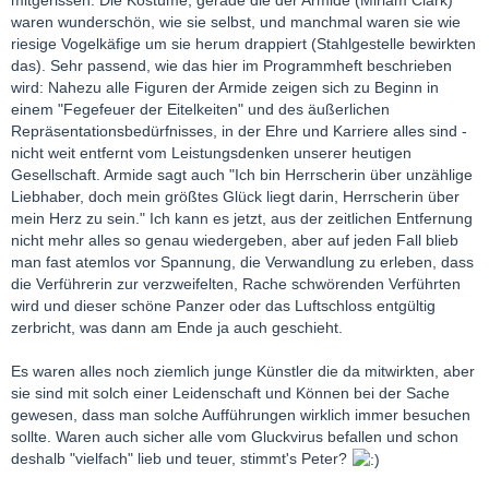
waren wunderschön, wie sie selbst, und manchmal waren sie wie
riesige Vogelkäfige um sie herum drappiert (Stahlgestelle bewirkten
das). Sehr passend, wie das hier im Programmheft beschrieben
wird: Nahezu alle Figuren der Armide zeigen sich zu Beginn in
einem "Fegefeuer der Eitelkeiten" und des äußerlichen
Repräsentationsbedürfnisses, in der Ehre und Karriere alles sind -
nicht weit entfernt vom Leistungsdenken unserer heutigen
Gesellschaft. Armide sagt auch "Ich bin Herrscherin über unzählige
Liebhaber, doch mein größtes Glück liegt darin, Herrscherin über
mein Herz zu sein." Ich kann es jetzt, aus der zeitlichen Entfernung
nicht mehr alles so genau wiedergeben, aber auf jeden Fall blieb
man fast atemlos vor Spannung, die Verwandlung zu erleben, dass
die Verführerin zur verzweifelten, Rache schwörenden Verführten
wird und dieser schöne Panzer oder das Luftschloss entgültig
zerbricht, was dann am Ende ja auch geschieht.
Es waren alles noch ziemlich junge Künstler die da mitwirkten, aber
sie sind mit solch einer Leidenschaft und Können bei der Sache
gewesen, dass man solche Aufführungen wirklich immer besuchen
sollte. Waren auch sicher alle vom Gluckvirus befallen und schon
deshalb "vielfach" lieb und teuer, stimmt's Peter?