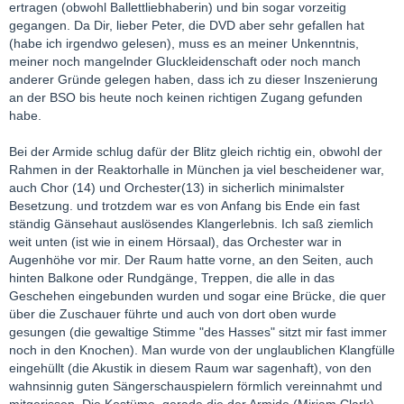
ertragen (obwohl Ballettliebhaberin) und bin sogar vorzeitig
gegangen. Da Dir, lieber Peter, die DVD aber sehr gefallen hat
(habe ich irgendwo gelesen), muss es an meiner Unkenntnis,
meiner noch mangelnder Gluckleidenschaft oder noch manch
anderer Gründe gelegen haben, dass ich zu dieser Inszenierung
an der BSO bis heute noch keinen richtigen Zugang gefunden
habe.
Bei der Armide schlug dafür der Blitz gleich richtig ein, obwohl der
Rahmen in der Reaktorhalle in München ja viel bescheidener war,
auch Chor (14) und Orchester(13) in sicherlich minimalster
Besetzung. und trotzdem war es von Anfang bis Ende ein fast
ständig Gänsehaut auslösendes Klangerlebnis. Ich saß ziemlich
weit unten (ist wie in einem Hörsaal), das Orchester war in
Augenhöhe vor mir. Der Raum hatte vorne, an den Seiten, auch
hinten Balkone oder Rundgänge, Treppen, die alle in das
Geschehen eingebunden wurden und sogar eine Brücke, die quer
über die Zuschauer führte und auch von dort oben wurde
gesungen (die gewaltige Stimme "des Hasses" sitzt mir fast immer
noch in den Knochen). Man wurde von der unglaublichen Klangfülle
eingehüllt (die Akustik in diesem Raum war sagenhaft), von den
wahnsinnig guten Sängerschauspielern förmlich vereinnahmt und
mitgerissen. Die Kostüme, gerade die der Armide (Miriam Clark)