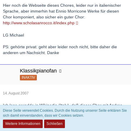
Hier noch die Webseite dieses Chores, leider nur in italienischer
Sprache, aber immerhin hat Ennio Morricone Werke für diesen
Chor komponiert, also sicher ein guter Chor:
http://www.scholasanrocco.it/index.php
LG Michael
PS: gehörte privat: geht aber leider noch nicht, bitte daher die
anderen um Nachsicht. Danke
Klassikpianofan
INAKTIV
14. August 2007
Ich lese geradde in Wikipedia (Italy), daß dieser Chor mit Andras
Diese Seite verwendet Cookies. Durch die Nutzung unserer Seite erklären Sie
Schiff die Chorfantasie op.80 von Beethoven im Jahr 2000 in
sich damit einverstanden, dass wir Cookies setzen.
Vicenza aufgeführt hat, Norbert
Weitere Informationen
Schließen