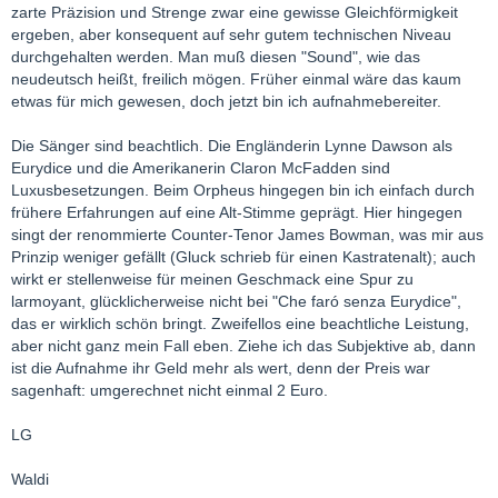
zarte Präzision und Strenge zwar eine gewisse Gleichförmigkeit
ergeben, aber konsequent auf sehr gutem technischen Niveau
durchgehalten werden. Man muß diesen "Sound", wie das
neudeutsch heißt, freilich mögen. Früher einmal wäre das kaum
etwas für mich gewesen, doch jetzt bin ich aufnahmebereiter.
Die Sänger sind beachtlich. Die Engländerin Lynne Dawson als
Eurydice und die Amerikanerin Claron McFadden sind
Luxusbesetzungen. Beim Orpheus hingegen bin ich einfach durch
frühere Erfahrungen auf eine Alt-Stimme geprägt. Hier hingegen
singt der renommierte Counter-Tenor James Bowman, was mir aus
Prinzip weniger gefällt (Gluck schrieb für einen Kastratenalt); auch
wirkt er stellenweise für meinen Geschmack eine Spur zu
larmoyant, glücklicherweise nicht bei "Che faró senza Eurydice",
das er wirklich schön bringt. Zweifellos eine beachtliche Leistung,
aber nicht ganz mein Fall eben. Ziehe ich das Subjektive ab, dann
ist die Aufnahme ihr Geld mehr als wert, denn der Preis war
sagenhaft: umgerechnet nicht einmal 2 Euro.
LG
Waldi