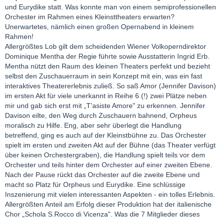
und Eurydike statt. Was konnte man von einem semiprofessionellen
Orchester im Rahmen eines Kleinsttheaters erwarten?
Unerwartetes, nämlich einen großen Opernabend in kleinem
Rahmen!
Allergrößtes Lob gilt dem scheidenden Wiener Volkoperndirektor
Dominique Mentha der Regie führte sowie Ausstatterin Ingrid Erb.
Mentha nützt den Raum des kleinen Theaters perfekt und bezieht
selbst den Zuschauerraum in sein Konzept mit ein, was ein fast
interaktives Theatererlebnis zuließ. So saß Amor (Jennifer Davison)
im ersten Akt für viele unerkannt in Reihe 6 (!) zwei Plätze neben
mir und gab sich erst mit „T'asiste Amore" zu erkennen. Jennifer
Davison eilte, den Weg durch Zuschauern bahnend, Orpheus
moralisch zu Hilfe. Eng, aber sehr überlegt die Handlung
betreffend, ging es auch auf der Kleinstbühne zu. Das Orchester
spielt im ersten und zweiten Akt auf der Bühne (das Theater verfügt
über keinen Orchestergraben), die Handlung spielt teils vor dem
Orchester und teils hinter dem Orchester auf einer zweiten Ebene.
Nach der Pause rückt das Orchester auf die zweite Ebene und
macht so Platz für Orpheus und Eurydike. Eine schlüssige
Inszenierung mit vielen interessanten Aspekten - ein tolles Erlebnis.
Allergrößten Anteil am Erfolg dieser Produktion hat der italienische
Chor „Schola S.Rocco di Vicenza". Was die 7 Mitglieder dieses