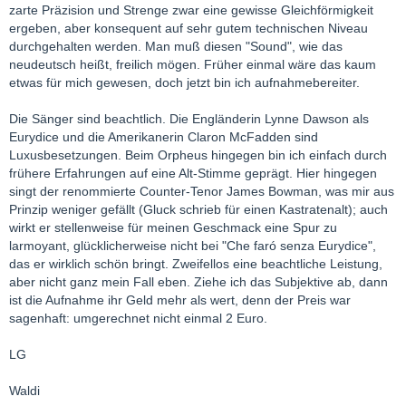
zarte Präzision und Strenge zwar eine gewisse Gleichförmigkeit
ergeben, aber konsequent auf sehr gutem technischen Niveau
durchgehalten werden. Man muß diesen "Sound", wie das
neudeutsch heißt, freilich mögen. Früher einmal wäre das kaum
etwas für mich gewesen, doch jetzt bin ich aufnahmebereiter.
Die Sänger sind beachtlich. Die Engländerin Lynne Dawson als
Eurydice und die Amerikanerin Claron McFadden sind
Luxusbesetzungen. Beim Orpheus hingegen bin ich einfach durch
frühere Erfahrungen auf eine Alt-Stimme geprägt. Hier hingegen
singt der renommierte Counter-Tenor James Bowman, was mir aus
Prinzip weniger gefällt (Gluck schrieb für einen Kastratenalt); auch
wirkt er stellenweise für meinen Geschmack eine Spur zu
larmoyant, glücklicherweise nicht bei "Che faró senza Eurydice",
das er wirklich schön bringt. Zweifellos eine beachtliche Leistung,
aber nicht ganz mein Fall eben. Ziehe ich das Subjektive ab, dann
ist die Aufnahme ihr Geld mehr als wert, denn der Preis war
sagenhaft: umgerechnet nicht einmal 2 Euro.
LG
Waldi