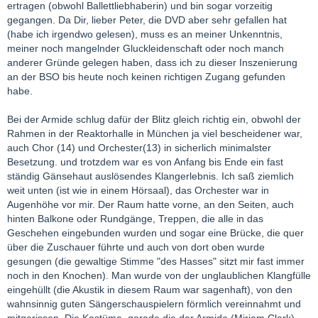
ertragen (obwohl Ballettliebhaberin) und bin sogar vorzeitig
gegangen. Da Dir, lieber Peter, die DVD aber sehr gefallen hat
(habe ich irgendwo gelesen), muss es an meiner Unkenntnis,
meiner noch mangelnder Gluckleidenschaft oder noch manch
anderer Gründe gelegen haben, dass ich zu dieser Inszenierung
an der BSO bis heute noch keinen richtigen Zugang gefunden
habe.
Bei der Armide schlug dafür der Blitz gleich richtig ein, obwohl der
Rahmen in der Reaktorhalle in München ja viel bescheidener war,
auch Chor (14) und Orchester(13) in sicherlich minimalster
Besetzung. und trotzdem war es von Anfang bis Ende ein fast
ständig Gänsehaut auslösendes Klangerlebnis. Ich saß ziemlich
weit unten (ist wie in einem Hörsaal), das Orchester war in
Augenhöhe vor mir. Der Raum hatte vorne, an den Seiten, auch
hinten Balkone oder Rundgänge, Treppen, die alle in das
Geschehen eingebunden wurden und sogar eine Brücke, die quer
über die Zuschauer führte und auch von dort oben wurde
gesungen (die gewaltige Stimme "des Hasses" sitzt mir fast immer
noch in den Knochen). Man wurde von der unglaublichen Klangfülle
eingehüllt (die Akustik in diesem Raum war sagenhaft), von den
wahnsinnig guten Sängerschauspielern förmlich vereinnahmt und
mitgerissen. Die Kostüme, gerade die der Armide (Miriam Clark)