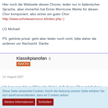
Hier noch die Webseite dieses Chores, leider nur in italienischer
Sprache, aber immerhin hat Ennio Morricone Werke für diesen
Chor komponiert, also sicher ein guter Chor:
http://www.scholasanrocco.it/index.php
LG Michael
PS: gehörte privat: geht aber leider noch nicht, bitte daher die
anderen um Nachsicht. Danke
Klassikpianofan
INAKTIV
14. August 2007
Ich lese geradde in Wikipedia (Italy), daß dieser Chor mit Andras
Diese Seite verwendet Cookies. Durch die Nutzung unserer Seite erklären Sie
Schiff die Chorfantasie op.80 von Beethoven im Jahr 2000 in
sich damit einverstanden, dass wir Cookies setzen.
Vicenza aufgeführt hat, Norbert
Weitere Informationen
Schließen