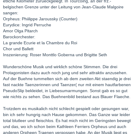
etliche Kilometer zurueckgelegt. In Tourcoing, an der frz.-
belgischen Grenze unter der Leitung von Jean-Claude Malgoire
sangen:
Orpheus: Phiilippe Jaroussky (Counter)
Eurydice: Ingrid Perruche
Amor Olga Pitarch
Barockorchester:
La grande Ecurie et la Chambre du Roi
Chor und Ballett
Inszenierung: Roser Monttlo Goberna und Brigitte Seth
Wunderschöne Musik und wirklich schöne Stimmen. Die drei
Protagonisten dazu auch noch jung und sehr attraktiv anzusehen.
Auf der Buehne tummelten sich ab dem zweiten Akt staendig je drei
fast nackte Taenzerinnen und Taenzer( nur mit einem hautfarbenen
PseudoSlip bekleidet, in Liebesumarmungen. Sonst gab es so gut
wie nichts zu sehen. Das Buehnenbild bestand aus Blauer Flaeche.
Trotzdem es musikalich nicht schlecht gespielt oder gesungen war,
bin ich sehr hungrig nach Hause gekommen. Das Ganze war leider
total blutleer und fleischlos. Es hat mich nicht im Geringsten bewegt
und das, wo ich schon beim Kathleen Ferriers Orpheus und auch
anderen Orpheen Traenen vergossen habe. An der Musik liegt es