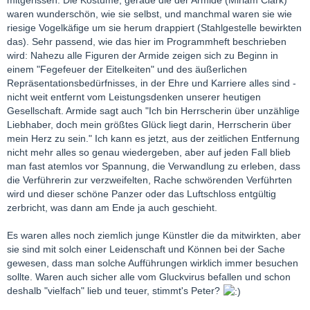
waren wunderschön, wie sie selbst, und manchmal waren sie wie
riesige Vogelkäfige um sie herum drappiert (Stahlgestelle bewirkten
das). Sehr passend, wie das hier im Programmheft beschrieben
wird: Nahezu alle Figuren der Armide zeigen sich zu Beginn in
einem "Fegefeuer der Eitelkeiten" und des äußerlichen
Repräsentationsbedürfnisses, in der Ehre und Karriere alles sind -
nicht weit entfernt vom Leistungsdenken unserer heutigen
Gesellschaft. Armide sagt auch "Ich bin Herrscherin über unzählige
Liebhaber, doch mein größtes Glück liegt darin, Herrscherin über
mein Herz zu sein." Ich kann es jetzt, aus der zeitlichen Entfernung
nicht mehr alles so genau wiedergeben, aber auf jeden Fall blieb
man fast atemlos vor Spannung, die Verwandlung zu erleben, dass
die Verführerin zur verzweifelten, Rache schwörenden Verführten
wird und dieser schöne Panzer oder das Luftschloss entgültig
zerbricht, was dann am Ende ja auch geschieht.
Es waren alles noch ziemlich junge Künstler die da mitwirkten, aber
sie sind mit solch einer Leidenschaft und Können bei der Sache
gewesen, dass man solche Aufführungen wirklich immer besuchen
sollte. Waren auch sicher alle vom Gluckvirus befallen und schon
deshalb "vielfach" lieb und teuer, stimmt's Peter?