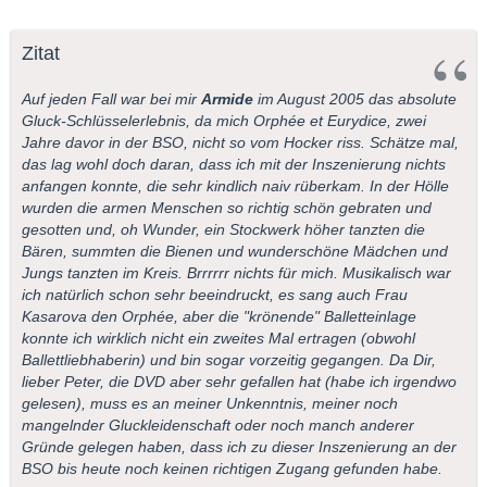
Zitat
Auf jeden Fall war bei mir
Armide
im August 2005 das absolute
Gluck-Schlüsselerlebnis, da mich Orphée et Eurydice, zwei
Jahre davor in der BSO, nicht so vom Hocker riss. Schätze mal,
das lag wohl doch daran, dass ich mit der Inszenierung nichts
anfangen konnte, die sehr kindlich naiv rüberkam. In der Hölle
wurden die armen Menschen so richtig schön gebraten und
gesotten und, oh Wunder, ein Stockwerk höher tanzten die
Bären, summten die Bienen und wunderschöne Mädchen und
Jungs tanzten im Kreis. Brrrrrr nichts für mich. Musikalisch war
ich natürlich schon sehr beeindruckt, es sang auch Frau
Kasarova den Orphée, aber die "krönende" Balletteinlage
konnte ich wirklich nicht ein zweites Mal ertragen (obwohl
Ballettliebhaberin) und bin sogar vorzeitig gegangen. Da Dir,
lieber Peter, die DVD aber sehr gefallen hat (habe ich irgendwo
gelesen), muss es an meiner Unkenntnis, meiner noch
mangelnder Gluckleidenschaft oder noch manch anderer
Gründe gelegen haben, dass ich zu dieser Inszenierung an der
BSO bis heute noch keinen richtigen Zugang gefunden habe.