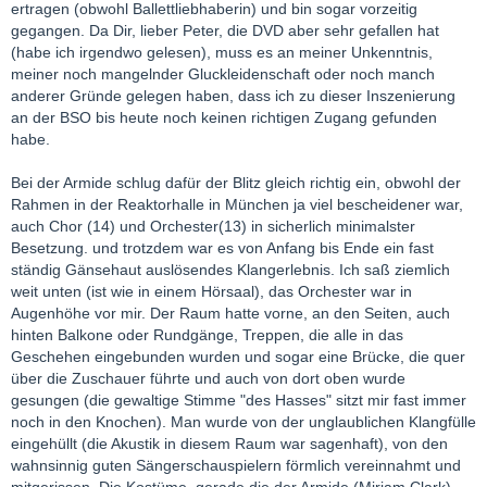
ertragen (obwohl Ballettliebhaberin) und bin sogar vorzeitig
gegangen. Da Dir, lieber Peter, die DVD aber sehr gefallen hat
(habe ich irgendwo gelesen), muss es an meiner Unkenntnis,
meiner noch mangelnder Gluckleidenschaft oder noch manch
anderer Gründe gelegen haben, dass ich zu dieser Inszenierung
an der BSO bis heute noch keinen richtigen Zugang gefunden
habe.
Bei der Armide schlug dafür der Blitz gleich richtig ein, obwohl der
Rahmen in der Reaktorhalle in München ja viel bescheidener war,
auch Chor (14) und Orchester(13) in sicherlich minimalster
Besetzung. und trotzdem war es von Anfang bis Ende ein fast
ständig Gänsehaut auslösendes Klangerlebnis. Ich saß ziemlich
weit unten (ist wie in einem Hörsaal), das Orchester war in
Augenhöhe vor mir. Der Raum hatte vorne, an den Seiten, auch
hinten Balkone oder Rundgänge, Treppen, die alle in das
Geschehen eingebunden wurden und sogar eine Brücke, die quer
über die Zuschauer führte und auch von dort oben wurde
gesungen (die gewaltige Stimme "des Hasses" sitzt mir fast immer
noch in den Knochen). Man wurde von der unglaublichen Klangfülle
eingehüllt (die Akustik in diesem Raum war sagenhaft), von den
wahnsinnig guten Sängerschauspielern förmlich vereinnahmt und
mitgerissen. Die Kostüme, gerade die der Armide (Miriam Clark)