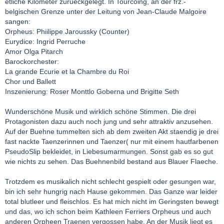
etliche Kilometer zurueckgelegt. In Tourcoing, an der frz.-
belgischen Grenze unter der Leitung von Jean-Claude Malgoire
sangen:
Orpheus: Phiilippe Jaroussky (Counter)
Eurydice: Ingrid Perruche
Amor Olga Pitarch
Barockorchester:
La grande Ecurie et la Chambre du Roi
Chor und Ballett
Inszenierung: Roser Monttlo Goberna und Brigitte Seth
Wunderschöne Musik und wirklich schöne Stimmen. Die drei
Protagonisten dazu auch noch jung und sehr attraktiv anzusehen.
Auf der Buehne tummelten sich ab dem zweiten Akt staendig je drei
fast nackte Taenzerinnen und Taenzer( nur mit einem hautfarbenen
PseudoSlip bekleidet, in Liebesumarmungen. Sonst gab es so gut
wie nichts zu sehen. Das Buehnenbild bestand aus Blauer Flaeche.
Trotzdem es musikalich nicht schlecht gespielt oder gesungen war,
bin ich sehr hungrig nach Hause gekommen. Das Ganze war leider
total blutleer und fleischlos. Es hat mich nicht im Geringsten bewegt
und das, wo ich schon beim Kathleen Ferriers Orpheus und auch
anderen Orpheen Traenen vergossen habe. An der Musik liegt es