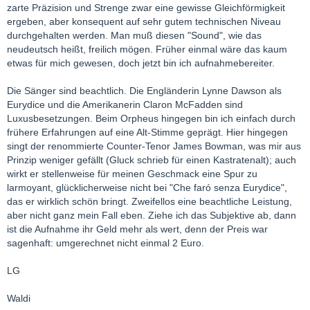
zarte Präzision und Strenge zwar eine gewisse Gleichförmigkeit
ergeben, aber konsequent auf sehr gutem technischen Niveau
durchgehalten werden. Man muß diesen "Sound", wie das
neudeutsch heißt, freilich mögen. Früher einmal wäre das kaum
etwas für mich gewesen, doch jetzt bin ich aufnahmebereiter.
Die Sänger sind beachtlich. Die Engländerin Lynne Dawson als
Eurydice und die Amerikanerin Claron McFadden sind
Luxusbesetzungen. Beim Orpheus hingegen bin ich einfach durch
frühere Erfahrungen auf eine Alt-Stimme geprägt. Hier hingegen
singt der renommierte Counter-Tenor James Bowman, was mir aus
Prinzip weniger gefällt (Gluck schrieb für einen Kastratenalt); auch
wirkt er stellenweise für meinen Geschmack eine Spur zu
larmoyant, glücklicherweise nicht bei "Che faró senza Eurydice",
das er wirklich schön bringt. Zweifellos eine beachtliche Leistung,
aber nicht ganz mein Fall eben. Ziehe ich das Subjektive ab, dann
ist die Aufnahme ihr Geld mehr als wert, denn der Preis war
sagenhaft: umgerechnet nicht einmal 2 Euro.
LG
Waldi