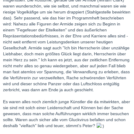
waren wunderschön, wie sie selbst, und manchmal waren sie wie
riesige Vogelkäfige um sie herum drappiert (Stahlgestelle bewirkten
das). Sehr passend, wie das hier im Programmheft beschrieben
wird: Nahezu alle Figuren der Armide zeigen sich zu Beginn in
einem "Fegefeuer der Eitelkeiten" und des äußerlichen
Repräsentationsbedürfnisses, in der Ehre und Karriere alles sind -
nicht weit entfernt vom Leistungsdenken unserer heutigen
Gesellschaft. Armide sagt auch "Ich bin Herrscherin über unzählige
Liebhaber, doch mein größtes Glück liegt darin, Herrscherin über
mein Herz zu sein." Ich kann es jetzt, aus der zeitlichen Entfernung
nicht mehr alles so genau wiedergeben, aber auf jeden Fall blieb
man fast atemlos vor Spannung, die Verwandlung zu erleben, dass
die Verführerin zur verzweifelten, Rache schwörenden Verführten
wird und dieser schöne Panzer oder das Luftschloss entgültig
zerbricht, was dann am Ende ja auch geschieht.
Es waren alles noch ziemlich junge Künstler die da mitwirkten, aber
sie sind mit solch einer Leidenschaft und Können bei der Sache
gewesen, dass man solche Aufführungen wirklich immer besuchen
sollte. Waren auch sicher alle vom Gluckvirus befallen und schon
deshalb "vielfach" lieb und teuer, stimmt's Peter?