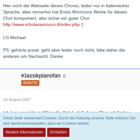
Hier noch die Webseite dieses Chores, leider nur in italienischer
Sprache, aber immerhin hat Ennio Morricone Werke für diesen
Chor komponiert, also sicher ein guter Chor:
http://www.scholasanrocco.it/index.php
LG Michael
PS: gehörte privat: geht aber leider noch nicht, bitte daher die
anderen um Nachsicht. Danke
Klassikpianofan
INAKTIV
14. August 2007
Ich lese geradde in Wikipedia (Italy), daß dieser Chor mit Andras
Diese Seite verwendet Cookies. Durch die Nutzung unserer Seite erklären Sie
Schiff die Chorfantasie op.80 von Beethoven im Jahr 2000 in
sich damit einverstanden, dass wir Cookies setzen.
Vicenza aufgeführt hat, Norbert
Weitere Informationen
Schließen