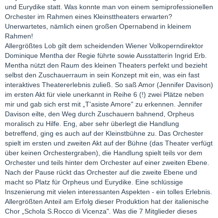
und Eurydike statt. Was konnte man von einem semiprofessionellen
Orchester im Rahmen eines Kleinsttheaters erwarten?
Unerwartetes, nämlich einen großen Opernabend in kleinem
Rahmen!
Allergrößtes Lob gilt dem scheidenden Wiener Volkoperndirektor
Dominique Mentha der Regie führte sowie Ausstatterin Ingrid Erb.
Mentha nützt den Raum des kleinen Theaters perfekt und bezieht
selbst den Zuschauerraum in sein Konzept mit ein, was ein fast
interaktives Theatererlebnis zuließ. So saß Amor (Jennifer Davison)
im ersten Akt für viele unerkannt in Reihe 6 (!) zwei Plätze neben
mir und gab sich erst mit „T'asiste Amore" zu erkennen. Jennifer
Davison eilte, den Weg durch Zuschauern bahnend, Orpheus
moralisch zu Hilfe. Eng, aber sehr überlegt die Handlung
betreffend, ging es auch auf der Kleinstbühne zu. Das Orchester
spielt im ersten und zweiten Akt auf der Bühne (das Theater verfügt
über keinen Orchestergraben), die Handlung spielt teils vor dem
Orchester und teils hinter dem Orchester auf einer zweiten Ebene.
Nach der Pause rückt das Orchester auf die zweite Ebene und
macht so Platz für Orpheus und Eurydike. Eine schlüssige
Inszenierung mit vielen interessanten Aspekten - ein tolles Erlebnis.
Allergrößten Anteil am Erfolg dieser Produktion hat der italienische
Chor „Schola S.Rocco di Vicenza". Was die 7 Mitglieder dieses