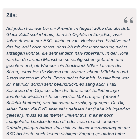
Zitat
Auf jeden Fall war bei mir
Armide
im August 2005 das absolute
Gluck-Schlüsselerlebnis, da mich Orphée et Eurydice, zwei
Jahre davor in der BSO, nicht so vom Hocker riss. Schätze mal,
das lag wohl doch daran, dass ich mit der Inszenierung nichts
anfangen konnte, die sehr kindlich naiv rüberkam. In der Hölle
wurden die armen Menschen so richtig schön gebraten und
gesotten und, oh Wunder, ein Stockwerk höher tanzten die
Bären, summten die Bienen und wunderschöne Mädchen und
Jungs tanzten im Kreis. Brrrrrr nichts für mich. Musikalisch war
ich natürlich schon sehr beeindruckt, es sang auch Frau
Kasarova den Orphée, aber die "krönende" Balletteinlage
konnte ich wirklich nicht ein zweites Mal ertragen (obwohl
Ballettliebhaberin) und bin sogar vorzeitig gegangen. Da Dir,
lieber Peter, die DVD aber sehr gefallen hat (habe ich irgendwo
gelesen), muss es an meiner Unkenntnis, meiner noch
mangelnder Gluckleidenschaft oder noch manch anderer
Gründe gelegen haben, dass ich zu dieser Inszenierung an der
BSO bis heute noch keinen richtigen Zugang gefunden habe.