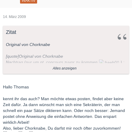
INAKTIV
14. März 2009
Zitat
Original von Chorknabe
[quote]
Original von Chorknabe
Nachtrag (nur um pt_concours zuvor zu kommen
) :
Alles anzeigen
Es gibt eine Einspielung mit dem
Dresdner Kammerchor
:
Hallo Thomas
kennt ihr das auch? Man möchte etwas posten, findet aber keine
Zeit dafür. Ja dann wünscht man sich eine Sekräterin, der man
schnell ein paar Sätze diktieren kann. Oder noch besser: Jemand
postet ohne Anweisung die einfachen Antworten. Das erspart
wirklich Arbeit!
Also, lieber Chorknabe, Du darfst mir noch öfter zuvorkommen!