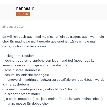
hannes
INAKTIV
25. Januar 2010
da willl ich doch auch mal mein scherflein beitragen, auch wenn ein
chor für madrigale nicht gerade geeignet ist, zähle ich die mal
dazu, continuobegleitetes auch:
- ockeghem: requiem
- lechner: deutsche sprüche von leben und tod (nebenbei, kennt
jemand eine vernünftige aufnahme davon?)
- schein: israelsbrünnlein
- schütz: italienische madrigale
- monteverdi: madrigale (schwer zu spezifizieren, das 4.buch würde
ich herausheben)
- gesualdo: madrigale (s.o., vielleicht das 5.buch?)
- d.scarlatti: stabat mater
- j.s.bach: motetten (s.o., jesu meine freude ist wohl meine liebste)
- martin: messe für doppelchor