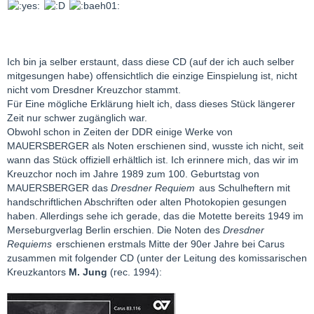
Ich bin ja selber erstaunt, dass diese CD (auf der ich auch selber
Liebe Grüße, der Thomas.
mitgesungen habe) offensichtlich die einzige Einspielung ist, nicht
nicht vom Dresdner Kreuzchor stammt.
Für Eine mögliche Erklärung hielt ich, dass dieses Stück längerer
Zeit nur schwer zugänglich war.
Obwohl schon in Zeiten der DDR einige Werke von
MAUERSBERGER als Noten erschienen sind, wusste ich nicht, seit
wann das Stück offiziell erhältlich ist. Ich erinnere mich, das wir im
Kreuzchor noch im Jahre 1989 zum 100. Geburtstag von
MAUERSBERGER das
Dresdner Requiem
aus Schulheftern mit
handschriftlichen Abschriften oder alten Photokopien gesungen
haben. Allerdings sehe ich gerade, das die Motette bereits 1949 im
Merseburgverlag Berlin erschien. Die Noten des
Dresdner
Requiems
erschienen erstmals Mitte der 90er Jahre bei Carus
zusammen mit folgender CD (unter der Leitung des komissarischen
Kreuzkantors
M. Jung
(rec. 1994):