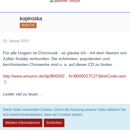
kopiroska
INAKTIV
25. Januar 2010
Für alle Ungarn ist Chormusik - so glaube ich - mit dem Namen von
Zoltán Kodály verbunden. Die schönsten, populärsten und
berühmtesten Chorwerke sind u. a. auf dieser CD zu finden:
http://www.amazon.de/dp/B00002…N=B000027C2T&linkCode=asn
Leider viel zu teuer....
Eines der schönsten Chorwerke ist das Lied zu Advent, ich kann
Diese Seite verwendet Cookies. Durch die Nutzung unserer Seite erklären Sie
mir keine Adventzeit ohne dieses Werk vorstellen.
sich damit einverstanden, dass wir Cookies setzen.
Wenn sich jemand dafür interessiert: zum Reinhören bietet sich
Weitere Informationen
Schließen
auch YouTube an: