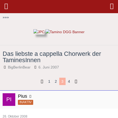
»
»
»
Das liebste a cappella Chorwerk der
TaminesInnen
BigBerlinBear
6. Juni 2007
1
2
3
4
Pius
INAKTIV
26. Oktober 2008