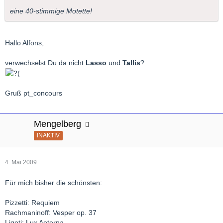
eine 40-stimmige Motette!
Hallo Alfons,
verwechselst Du da nicht
Lasso
und
Tallis
?
Gruß pt_concours
Mengelberg
INAKTIV
4. Mai 2009
Für mich bisher die schönsten:
Pizzetti: Requiem
Rachmaninoff: Vesper op. 37
Ligeti: Lux Aeterna