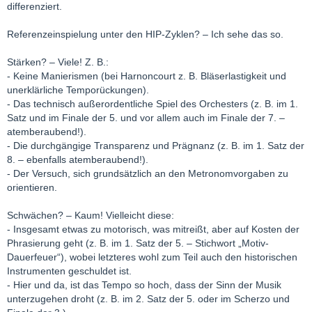
differenziert.
Referenzeinspielung unter den HIP-Zyklen? – Ich sehe das so.
Stärken? – Viele! Z. B.:
- Keine Manierismen (bei Harnoncourt z. B. Bläserlastigkeit und
unerklärliche Temporückungen).
- Das technisch außerordentliche Spiel des Orchesters (z. B. im 1.
Satz und im Finale der 5. und vor allem auch im Finale der 7. –
atemberaubend!).
- Die durchgängige Transparenz und Prägnanz (z. B. im 1. Satz der
8. – ebenfalls atemberaubend!).
- Der Versuch, sich grundsätzlich an den Metronomvorgaben zu
orientieren.
Schwächen? – Kaum! Vielleicht diese:
- Insgesamt etwas zu motorisch, was mitreißt, aber auf Kosten der
Phrasierung geht (z. B. im 1. Satz der 5. – Stichwort „Motiv-
Dauerfeuer“), wobei letzteres wohl zum Teil auch den historischen
Instrumenten geschuldet ist.
- Hier und da, ist das Tempo so hoch, dass der Sinn der Musik
unterzugehen droht (z. B. im 2. Satz der 5. oder im Scherzo und