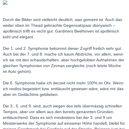
Durch die Bilder wird vielleicht deutlich, was gemeint ist. Auch das
weiter oben im Thead gebrachte Gegensatzpaar dionysisch –
apollinisch trifft es recht gut. Gardiners Beethoven ist apollinisch
kühl und elegant.
Der 1. und 2. Symphonie bekommt dieser Zugriff freilich sehr gut.
Auch bei der 7. und 8. mache ich kaum Abstriche, vor allem, wenn
ich sie mit den schauderhaften, aber hochgelobten Aufnahmen der
gleichen Symphonien von Zinman vergleiche (noch letzte Woche
im Auto gehört).
Die 6. Symphonie habe ich derzeit nicht mehr 100% im Ohr. Wenn
ich restlos begeistert bzw. enttäuscht gewesen wäre, wäre mir das
aber im Gedächtnis geblieben.
Die 3., 5. und 9. sind, auch wegen des teils übermässig schnellen
Tempos, aber vor allem aus den bereits genannten Gründen,
enttäuschend. Dass es sich mindestens bei der 3. und 9 um
Meisterwerke der Symphonie auf einsamer Höhe handelt, bleibt für
meinen Geschmack bei Gardiner auf der Strecke. Brüggen (um bei