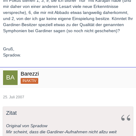
Im Fokus stehen 1, 3, 9, die ich bisher "nur" mit Karajan habe (und
mir daher von einer anderen Lesart viele neue Erkenntnisse
verspreche), 6, die mir mit Abbado etwas langweilig daherkommt,
und 2, von der ich gar keine eigene Einspielung besitze. Könntet Ihr
Gardiner-Besitzer speziell etwas zu der Qualität der genannten
Symphonien bei Gardiner sagen (so noch nicht geschehen)?
Gruß,
Spradow.
Barezzi
INAKTIV
25. Juli 2007
Zitat
Original von Spradow
Mir scheint, dass die Gardiner-Aufnahmen nicht allzu weit