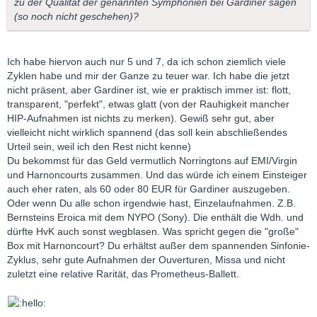
zu der Qualität der genannten Symphonien bei Gardiner sagen
(so noch nicht geschehen)?
Ich habe hiervon auch nur 5 und 7, da ich schon ziemlich viele
Zyklen habe und mir der Ganze zu teuer war. Ich habe die jetzt
nicht präsent, aber Gardiner ist, wie er praktisch immer ist: flott,
transparent, "perfekt", etwas glatt (von der Rauhigkeit mancher
HIP-Aufnahmen ist nichts zu merken). Gewiß sehr gut, aber
vielleicht nicht wirklich spannend (das soll kein abschließendes
Urteil sein, weil ich den Rest nicht kenne)
Du bekommst für das Geld vermutlich Norringtons auf EMI/Virgin
und Harnoncourts zusammen. Und das würde ich einem Einsteiger
auch eher raten, als 60 oder 80 EUR für Gardiner auszugeben.
Oder wenn Du alle schon irgendwie hast, Einzelaufnahmen. Z.B.
Bernsteins Eroica mit dem NYPO (Sony). Die enthält die Wdh. und
dürfte HvK auch sonst wegblasen. Was spricht gegen die "große"
Box mit Harnoncourt? Du erhältst außer dem spannenden Sinfonie-
Zyklus, sehr gute Aufnahmen der Ouverturen, Missa und nicht
zuletzt eine relative Rarität, das Prometheus-Ballett.