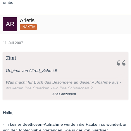
embe
Arietis
INAKTIV
11. Juli 2007
Zitat
Original von Alfred_Schmidt
Was macht für Euch das Besondere an dieser Aufnahme aus -
wo liegen ihre Staärken - wo ihre Schwächen ?
Alles anzeigen
viel Spaß mit diesem Thread
wünscht Alfred
Hallo,
- in keiner Beethoven-Aufnahme wurden die Pauken so wunderbar
von der Tontechnik eingefangen, wie in der von Gardiner.