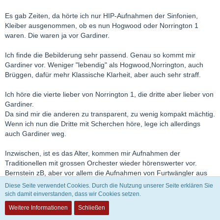
Es gab Zeiten, da hörte ich nur HIP-Aufnahmen der Sinfonien,
Kleiber ausgenommen, ob es nun Hogwood oder Norrington 1
waren. Die waren ja vor Gardiner.
Ich finde die Bebilderung sehr passend. Genau so kommt mir
Gardiner vor. Weniger "lebendig" als Hogwood,Norrington, auch
Brüggen, dafür mehr Klassische Klarheit, aber auch sehr straff.
Ich höre die vierte lieber von Norrington 1, die dritte aber lieber von
Gardiner.
Da sind mir die anderen zu transparent, zu wenig kompakt mächtig.
Wenn ich nun die Dritte mit Scherchen höre, lege ich allerdings
auch Gardiner weg.
Inzwischen, ist es das Alter, kommen mir Aufnahmen der
Traditionellen mit grossen Orchester wieder hörenswerter vor.
Bernstein zB, aber vor allem die Aufnahmen von Furtwängler aus
dem Krieg, die 7te vom 3.11.1943 oder die neunte von 1942-
Diese Seite verwendet Cookies. Durch die Nutzung unserer Seite erklären Sie
einfach Wahnsinnsinterpretationen. So existientiell- da kommt auch
sich damit einverstanden, dass wir Cookies setzen.
ein Gardiner mit seinem straffen Spiel nicht mit.Bei den
Weitere Informationen
Schließen
Furtwängler-Aufnahmen denke, da spielen Menschen um ihr