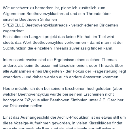
Wie unschwer zu bemerken ist, plane ich zusätzlich zum
Allgemeinen Beethovenzyklusthread und sen Threads über
einzelne Beethoven Sinfonien
SPEZIELLE Beethovenzyklustreads - verschiedenen Dirigenten
zugeordnet.
Es ist dies ein Langzeitprojekt das keine Eile hat, im Titel wird
steets das Wort Beethovenzyklus vorkommen - damit man mit der
Suchfunktion die einzelnen Threads zuverlässig finden kann.
Interessanterweise sind die Ergebnisse eines solchen Themas
andere, als beim Befassen mit Einzelsinfonien, oder Threads über
alle Aufnahmen eines Dirigenten - der Fokus der Fragestellung liegt
woanders - und daher werden auch andere Antworten kommen......
Heute möchte ich den bei seinem Erscheinen hochgelobten (aber
welcher Beethovenzyklus wurde bei seinem Erscheinen nicht
hochgelobt ?)Zyklus aller Beethoven Sinfonien unter J.E. Gardiner
zur Diskussion stellen.
Einst das Aushängeschild der Archiv-Produktion ist es etwas still um
diese Vozeige-Aufnahmen geworden, in vielen Klassikläden findet
man sie nur noch als Box, und sie sind einzeln nur teilweise zu