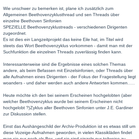
Wie unschwer zu bemerken ist, plane ich zusätzlich zum
Allgemeinen Beethovenzyklusthread und sen Threads über
einzelne Beethoven Sinfonien
SPEZIELLE Beethovenzyklustreads - verschiedenen Dirigenten
zugeordnet.
Es ist dies ein Langzeitprojekt das keine Eile hat, im Titel wird
steets das Wort Beethovenzyklus vorkommen - damit man mit der
Suchfunktion die einzelnen Threads zuverlässig finden kann.
Interessanterweise sind die Ergebnisse eines solchen Themas
andere, als beim Befassen mit Einzelsinfonien, oder Threads über
alle Aufnahmen eines Dirigenten - der Fokus der Fragestellung liegt
woanders - und daher werden auch andere Antworten kommen......
Heute möchte ich den bei seinem Erscheinen hochgelobten (aber
welcher Beethovenzyklus wurde bei seinem Erscheinen nicht
hochgelobt ?)Zyklus aller Beethoven Sinfonien unter J.E. Gardiner
zur Diskussion stellen.
Einst das Aushängeschild der Archiv-Produktion ist es etwas still um
diese Vozeige-Aufnahmen geworden, in vielen Klassikläden findet
man sie nur noch als Box, und sie sind einzeln nur teilweise zu