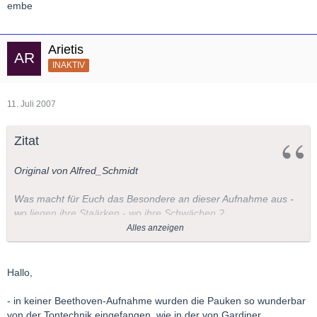
embe
Arietis
INAKTIV
11. Juli 2007
Zitat
Original von Alfred_Schmidt
Was macht für Euch das Besondere an dieser Aufnahme aus -
wo liegen ihre Staärken - wo ihre Schwächen ?
Alles anzeigen
viel Spaß mit diesem Thread
wünscht Alfred
Hallo,
- in keiner Beethoven-Aufnahme wurden die Pauken so wunderbar
von der Tontechnik eingefangen, wie in der von Gardiner.