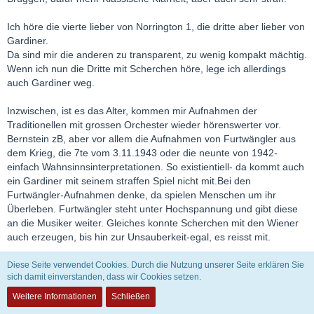
Ich höre die vierte lieber von Norrington 1, die dritte aber lieber von
Gardiner.
Da sind mir die anderen zu transparent, zu wenig kompakt mächtig.
Wenn ich nun die Dritte mit Scherchen höre, lege ich allerdings
auch Gardiner weg.
Inzwischen, ist es das Alter, kommen mir Aufnahmen der
Traditionellen mit grossen Orchester wieder hörenswerter vor.
Bernstein zB, aber vor allem die Aufnahmen von Furtwängler aus
dem Krieg, die 7te vom 3.11.1943 oder die neunte von 1942-
einfach Wahnsinnsinterpretationen. So existientiell- da kommt auch
ein Gardiner mit seinem straffen Spiel nicht mit.Bei den
Furtwängler-Aufnahmen denke, da spielen Menschen um ihr
Überleben. Furtwängler steht unter Hochspannung und gibt diese
an die Musiker weiter. Gleiches konnte Scherchen mit den Wiener
auch erzeugen, bis hin zur Unsauberkeit-egal, es reisst mit.
Diese Seite verwendet Cookies. Durch die Nutzung unserer Seite erklären Sie
sich damit einverstanden, dass wir Cookies setzen.
Norbert
Moderator
Weitere Informationen
Schließen