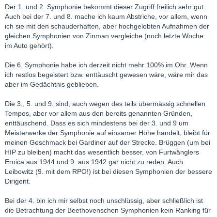
Der 1. und 2. Symphonie bekommt dieser Zugriff freilich sehr gut.
Auch bei der 7. und 8. mache ich kaum Abstriche, vor allem, wenn
ich sie mit den schauderhaften, aber hochgelobten Aufnahmen der
gleichen Symphonien von Zinman vergleiche (noch letzte Woche
im Auto gehört).
Die 6. Symphonie habe ich derzeit nicht mehr 100% im Ohr. Wenn
ich restlos begeistert bzw. enttäuscht gewesen wäre, wäre mir das
aber im Gedächtnis geblieben.
Die 3., 5. und 9. sind, auch wegen des teils übermässig schnellen
Tempos, aber vor allem aus den bereits genannten Gründen,
enttäuschend. Dass es sich mindestens bei der 3. und 9 um
Meisterwerke der Symphonie auf einsamer Höhe handelt, bleibt für
meinen Geschmack bei Gardiner auf der Strecke. Brüggen (um bei
HIP zu bleiben) macht das wesentlich besser, von Furtwänglers
Eroica aus 1944 und 9. aus 1942 gar nicht zu reden. Auch
Leibowitz (9. mit dem RPO!) ist bei diesen Symphonien der bessere
Dirigent.
Bei der 4. bin ich mir selbst noch unschlüssig, aber schließlich ist
die Betrachtung der Beethovenschen Symphonien kein Ranking für