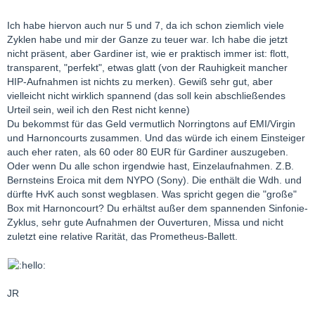
Ich habe hiervon auch nur 5 und 7, da ich schon ziemlich viele
Zyklen habe und mir der Ganze zu teuer war. Ich habe die jetzt
nicht präsent, aber Gardiner ist, wie er praktisch immer ist: flott,
transparent, "perfekt", etwas glatt (von der Rauhigkeit mancher
HIP-Aufnahmen ist nichts zu merken). Gewiß sehr gut, aber
vielleicht nicht wirklich spannend (das soll kein abschließendes
Urteil sein, weil ich den Rest nicht kenne)
Du bekommst für das Geld vermutlich Norringtons auf EMI/Virgin
und Harnoncourts zusammen. Und das würde ich einem Einsteiger
auch eher raten, als 60 oder 80 EUR für Gardiner auszugeben.
Oder wenn Du alle schon irgendwie hast, Einzelaufnahmen. Z.B.
Bernsteins Eroica mit dem NYPO (Sony). Die enthält die Wdh. und
dürfte HvK auch sonst wegblasen. Was spricht gegen die "große"
Box mit Harnoncourt? Du erhältst außer dem spannenden Sinfonie-
Zyklus, sehr gute Aufnahmen der Ouverturen, Missa und nicht
zuletzt eine relative Rarität, das Prometheus-Ballett.
JR