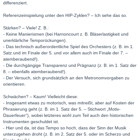
differenziert.
Referenzeinspielung unter den HIP-Zyklen? – Ich sehe das so.
Stärken? – Viele! Z. B.:
- Keine Manierismen (bei Harnoncourt z. B. Bläserlastigkeit und
unerklärliche Temporückungen).
- Das technisch außerordentliche Spiel des Orchesters (z. B. im 1.
Satz und im Finale der 5. und vor allem auch im Finale der 7. –
atemberaubend!).
- Die durchgängige Transparenz und Prägnanz (z. B. im 1. Satz der
8. – ebenfalls atemberaubend!).
- Der Versuch, sich grundsätzlich an den Metronomvorgaben zu
orientieren.
Schwächen? – Kaum! Vielleicht diese:
- Insgesamt etwas zu motorisch, was mitreißt, aber auf Kosten der
Phrasierung geht (z. B. im 1. Satz der 5. – Stichwort „Motiv-
Dauerfeuer“), wobei letzteres wohl zum Teil auch den historischen
Instrumenten geschuldet ist.
- Hier und da, ist das Tempo so hoch, dass der Sinn der Musik
unterzugehen droht (z. B. im 2. Satz der 5. oder im Scherzo und