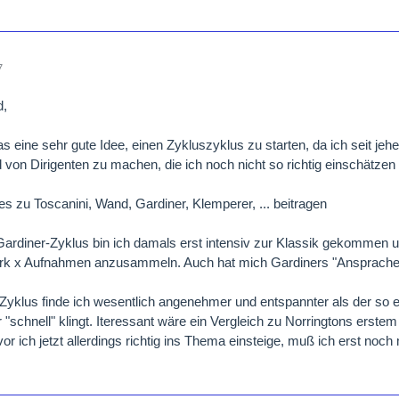
7
d,
das eine sehr gute Idee, einen Zykluszyklus zu starten, da ich seit j
ld von Dirigenten zu machen, die ich noch nicht so richtig einschätzen
es zu Toscanini, Wand, Gardiner, Klemperer, ... beitragen
ardiner-Zyklus bin ich damals erst intensiv zur Klassik gekommen u
rk x Aufnahmen anzusammeln. Auch hat mich Gardiners "Ansprache"
Zyklus finde ich wesentlich angenehmer und entspannter als der so 
r "schnell" klingt. Iteressant wäre ein Vergleich zu Norringtons erst
or ich jetzt allerdings richtig ins Thema einsteige, muß ich erst noc