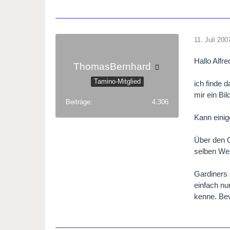
11. Juli 200
Hallo Alfre
ThomasBernhard
Tamino-Mitglied
ich finde 
mir ein Bi
Beiträge
4.306
Kann einig
Über den G
selben We
Gardiners 
einfach nu
kenne. Bev