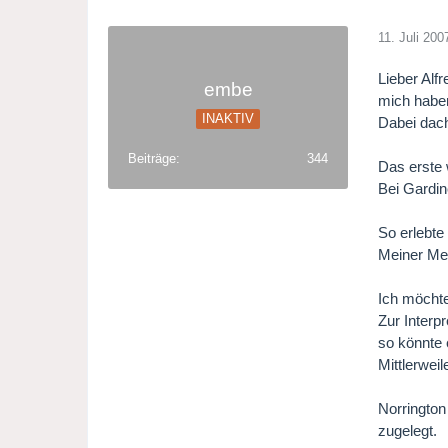
11. Juli 200
Lieber Alfr
embe
mich habe
INAKTIV
Dabei dach
Beiträge
344
Das erste 
Bei Gardin
So erlebte
Meiner Mei
Ich möchte
Zur Interp
so könnte 
Mittlerwei
Norrington
zugelegt.