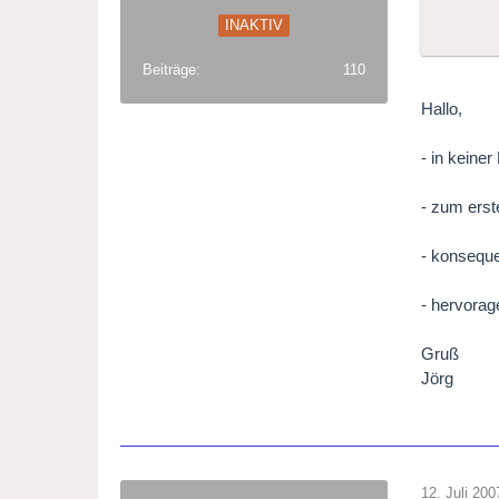
INAKTIV
viel Sp
Beiträge
110
wünscht
Hallo,
- in keine
- zum erst
- konsequ
- hervorag
Gruß
Jörg
12. Juli 200