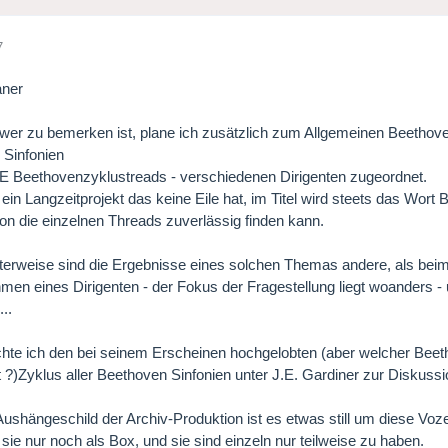
7
aner
er zu bemerken ist, plane ich zusätzlich zum Allgemeinen Beethov
 Sinfonien
 Beethovenzyklustreads - verschiedenen Dirigenten zugeordnet.
s ein Langzeitprojekt das keine Eile hat, im Titel wird steets das W
on die einzelnen Threads zuverlässig finden kann.
terweise sind die Ergebnisse eines solchen Themas andere, als beim
hmen eines Dirigenten - der Fokus der Fragestellung liegt woanders
..
te ich den bei seinem Erscheinen hochgelobten (aber welcher Beet
 ?)Zyklus aller Beethoven Sinfonien unter J.E. Gardiner zur Diskussio
Aushängeschild der Archiv-Produktion ist es etwas still um diese Vo
 sie nur noch als Box, und sie sind einzeln nur teilweise zu haben.