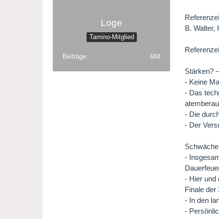
Referenzei
Loge
B. Walter, 
Tamino-Mitglied
Referenzei
Beiträge
684
Stärken? – 
- Keine Ma
- Das tech
atemberau
- Die durc
- Der Vers
Schwächen?
- Insgesam
Dauerfeuer
- Hier und
Finale der 
- In den l
- Persönli