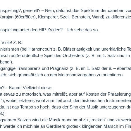
nspielung?, generell? – Nein, dafür ist das Spektrum der daneben 
Karajan (60er/80er), Klemperer, Szell, Bernstein, Wand) zu differenzie
nspielung unter den HIP-Zyklen? – Ich sehe das so.
Viele! Z. B.:
nierismen (bei Harnoncourt z. B. Bläserlastigkeit und unerklärliche
nisch außerordentliche Spiel des Orchesters (z. B. im 1. Satz und im 
bend!).
hgängige Transparenz und Prägnanz (z. B. im 1. Satz der 8. – ebenfa
uch, sich grundsätzlich an den Metronomvorgaben zu orientieren.
 – Kaum! Vielleicht diese:
t etwas zu motorisch, was mitreißt, aber auf Kosten der Phrasierung g
“), wobei letzteres wohl zum Teil auch den historischen Instrumenten 
 da, ist das Tempo so hoch, dass der Sinn der Musik unterzugehen dro
3.).
angsamen Sätzen wirkt die Musik manchmal zu „trocken“ und zu wenig b
ch werde ich mich nie an Gardiners grotesk klingenden Marsch im Fi