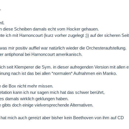
7
ed,
n diese Scheiben damals echt vom Hocker gehauen.
te ich mit Harnoncourt (kurz vorher zugelegt ;)) auf der sicheren Seit
was mir positiv auffiel war natürlich wieder die Orchesteraufstellung.
er antiphonal bei Harnoncourt amerikanisch.
 ich seit Klemperer die Sym. in dieser aufregenden Version mit allen 
nung nach ist das bei allen *normalen* Aufnahmen ein Manko.
 die Box nicht mehr missen.
retation kann ich nur sagen mich hat das schwer berührt,
es damals wirklich geklungen haben.
le gibts doch einige vielversprechende Alternativen.
 hat mich auch gereizt aber bisher kein Beethoven von ihm auf CD