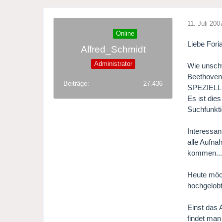
11. Juli 200
Online
Liebe Fori
Alfred_Schmidt
Administrator
Wie unschw
Beethoven
Beiträge
27.436
SPEZIELLE
Es ist die
Suchfunkti
Interessan
alle Aufna
kommen....
Heute möch
hochgelobt
Einst das 
findet man