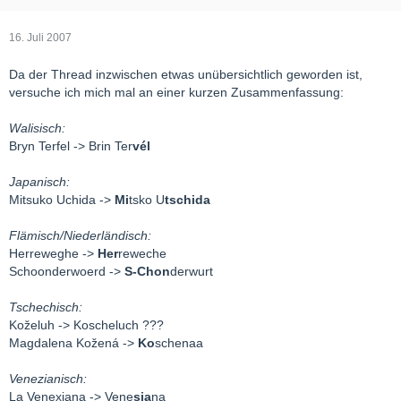
16. Juli 2007
Da der Thread inzwischen etwas unübersichtlich geworden ist,
versuche ich mich mal an einer kurzen Zusammenfassung:
Walisisch:
Bryn Terfel -> Brin Ter
vél
Japanisch:
Mitsuko Uchida ->
Mi
tsko U
tschida
Flämisch/Niederländisch:
Herreweghe ->
Her
reweche
Schoonderwoerd ->
S-Chon
derwurt
Tschechisch:
Koželuh -> Koscheluch ???
Magdalena Kožená ->
Ko
schenaa
Venezianisch:
La Venexiana -> Vene
sia
na