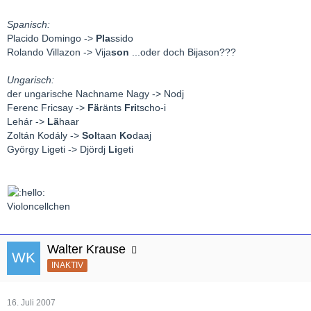
Spanisch:
Placido Domingo ->
Pla
ssido
Rolando Villazon -> Vija
son
...oder doch Bijason???
Ungarisch:
der ungarische Nachname Nagy -> Nodj
Ferenc Fricsay ->
Fä
ränts
Fri
tscho-i
Lehár ->
Lä
haar
Zoltán Kodály ->
Sol
taan
Ko
daaj
György Ligeti -> Djördj
Li
geti
Violoncellchen
Walter Krause
INAKTIV
16. Juli 2007