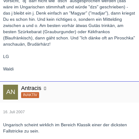
Vorsicht, "dj" darf nicht wie "dsch" ausgesprochen werden (das
wäre im Ungarischen stimmhaft und würde "dzs" geschrieben) -
das j bleibt ein j. Denk einfach an "Magyar" ("madjar"), dann kriegst
Du es schon hin. Und kein richtiges o, sondern ein Mittelding
zwischen a und o. Am besten vorhär ätwas Gutäs trinkän, am
besten Szürkebarat (Grauburgunder) oder Kékfrankos
(Blaufränkisch), dann gäht schon. Und "Ich dänke oft an Piroschka"
anschauän, Brudärhärz!
LG
Waldi
Antracis
INAKTIV
16. Juli 2007
Ungarisch scheint wirklich im Bereich Klassik einer der dicksten
Fallstricke zu sein.