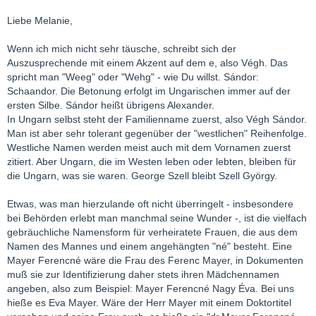
Liebe Melanie,
Wenn ich mich nicht sehr täusche, schreibt sich der
Auszusprechende mit einem Akzent auf dem e, also Végh. Das
spricht man "Weeg" oder "Wehg" - wie Du willst. Sándor:
Schaandor. Die Betonung erfolgt im Ungarischen immer auf der
ersten Silbe. Sándor heißt übrigens Alexander.
In Ungarn selbst steht der Familienname zuerst, also Végh Sándor.
Man ist aber sehr tolerant gegenüber der "westlichen" Reihenfolge.
Westliche Namen werden meist auch mit dem Vornamen zuerst
zitiert. Aber Ungarn, die im Westen leben oder lebten, bleiben für
die Ungarn, was sie waren. George Szell bleibt Szell György.
Etwas, was man hierzulande oft nicht überringelt - insbesondere
bei Behörden erlebt man manchmal seine Wunder -, ist die vielfach
gebräuchliche Namensform für verheiratete Frauen, die aus dem
Namen des Mannes und einem angehängten "né" besteht. Eine
Mayer Ferencné wäre die Frau des Ferenc Mayer, in Dokumenten
muß sie zur Identifizierung daher stets ihren Mädchennamen
angeben, also zum Beispiel: Mayer Ferencné Nagy Éva. Bei uns
hieße es Eva Mayer. Wäre der Herr Mayer mit einem Doktortitel