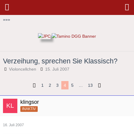
»
»
»
Verzeihung, sprechen Sie Klassisch?
Violoncellchen
15. Juli 2007
1
2
3
4
5
…
13
klingsor
INAKTIV
16. Juli 2007