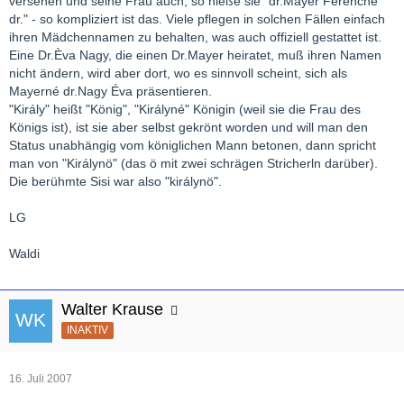
versehen und seine Frau auch, so hieße sie "dr.Mayer Ferencné
dr." - so kompliziert ist das. Viele pflegen in solchen Fällen einfach
ihren Mädchennamen zu behalten, was auch offiziell gestattet ist.
Eine Dr.Èva Nagy, die einen Dr.Mayer heiratet, muß ihren Namen
nicht ändern, wird aber dort, wo es sinnvoll scheint, sich als
Mayerné dr.Nagy Éva präsentieren.
"Király" heißt "König", "Királyné" Königin (weil sie die Frau des
Königs ist), ist sie aber selbst gekrönt worden und will man den
Status unabhängig vom königlichen Mann betonen, dann spricht
man von "Királynö" (das ö mit zwei schrägen Stricherln darüber).
Die berühmte Sisi war also "királynö".
LG
Waldi
Walter Krause
INAKTIV
16. Juli 2007