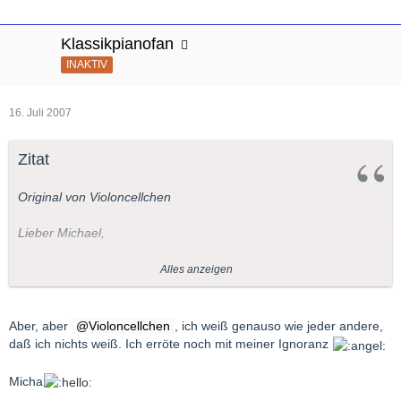
Klassikpianofan
INAKTIV
16. Juli 2007
Zitat
Original von Violoncellchen
Lieber Michael,
die gravierenden Bildungslücken, die sich bei den notorischen
Alles anzeigen
Fragestellern in diesem Thread auftun, müssen für einen
polyglotten Menschen wie dich, der auf ausländischen
Universitäten studiert hat, wirklich sehr ermüdend, wenn nicht
Aber, aber
Violoncellchen
, ich weiß genauso wie jeder andere,
gar schockierend sein.
daß ich nichts weiß. Ich erröte noch mit meiner Ignoranz
Da freut es mich, mit meiner Unwissenheit wenigstens einen
Micha
Beitrag zu deiner Erheiterung geleistet zu haben.