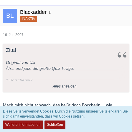
Blackadder
Violoncellchen
INAKTIV
16. Juli 2007
Zitat
Original von Ulli
Äh... und jetzt die große Quiz-Frage:
1 Botscherini?
2 Bokkerini?
Alles anzeigen
3 Bocherini? [mit ch wie bei machen]
Mach mich nicht schwach, das heißt doch Boccherini... wie
Zucchini... also "k"
Diese Seite verwendet Cookies. Durch die Nutzung unserer Seite erklären Sie
Gefallen täte mir am besten Nr. 2
sich damit einverstanden, dass wir Cookies setzen.
Weitere Informationen
Schließen
Violoncellchen