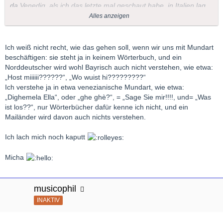
da Venedig, als ich das letzte mal geschaut habe, in Italien lag,
habe ich diese Venezianische Blüte mal grob ins Kapitel
Alles anzeigen
"Italienisch" geschoben... Die Liste ist einfach zu kurz, um jedes
Land nochmal nach lokalen Dialekten zu unterteilen...Allerdings
muss ich den Italienern, das gleiche Recht auf lokale Diversität
Ich weiß nicht recht, wie das gehen soll, wenn wir uns mit Mundart
zugestehen, wie den Niederländern und benenne die Rubrik
beschäftigen: sie steht ja in keinem Wörterbuch, und ein
daher in "Italienisch/Venezianisch" um, zufrieden?
Norddeutscher wird wohl Bayrisch auch nicht verstehen, wie etwa:
„Host miiiiii??????“, „Wo wuist hi?????????“
Ich verstehe ja in etwa venezianische Mundart, wie etwa:
Vc
„Dighemela Ella“, oder „ghe ghè?“, = „Sage Sie mir!!!!, und= „Was
ist los??“, nur Wörterbücher dafür kenne ich nicht, und ein
Mailänder wird davon auch nichts verstehen.
Ich lach mich noch kaputt
Micha
musicophil
INAKTIV