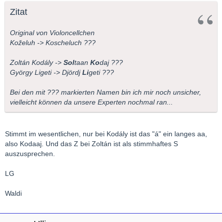
Zitat
Original von Violoncellchen
Koželuh -> Koscheluch ???
Zoltán Kodály ->
Sol
taan
Ko
daj ???
György Ligeti -> Djördj
Li
geti ???
Bei den mit ??? markierten Namen bin ich mir noch unsicher,
vielleicht können da unsere Experten nochmal ran...
Stimmt im wesentlichen, nur bei Kodály ist das "á" ein langes aa,
also Kodaaj. Und das Z bei Zoltán ist als stimmhaftes S
auszusprechen.
LG
Waldi