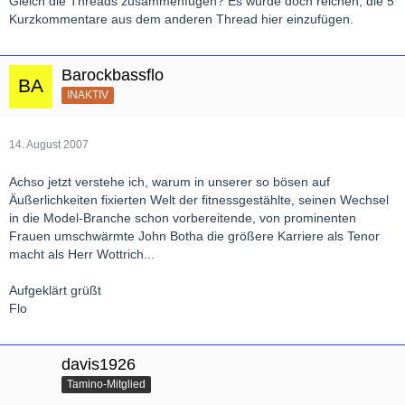
Gleich die Threads zusammenfügen? Es würde doch reichen, die 5
Kurzkommentare aus dem anderen Thread hier einzufügen.
Barockbassflo
INAKTIV
14. August 2007
Achso jetzt verstehe ich, warum in unserer so bösen auf
Äußerlichkeiten fixierten Welt der fitnessgestählte, seinen Wechsel
in die Model-Branche schon vorbereitende, von prominenten
Frauen umschwärmte John Botha die größere Karriere als Tenor
macht als Herr Wottrich...
Aufgeklärt grüßt
Flo
davis1926
Tamino-Mitglied