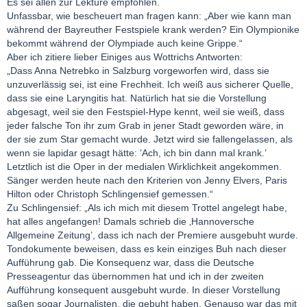
Es sei allen zur Lektüre empfohlen.
Unfassbar, wie bescheuert man fragen kann: „Aber wie kann man
während der Bayreuther Festspiele krank werden? Ein Olympionike
bekommt während der Olympiade auch keine Grippe.“
Aber ich zitiere lieber Einiges aus Wottrichs Antworten:
„Dass Anna Netrebko in Salzburg vorgeworfen wird, dass sie
unzuverlässig sei, ist eine Frechheit. Ich weiß aus sicherer Quelle,
dass sie eine Laryngitis hat. Natürlich hat sie die Vorstellung
abgesagt, weil sie den Festspiel-Hype kennt, weil sie weiß, dass
jeder falsche Ton ihr zum Grab in jener Stadt geworden wäre, in
der sie zum Star gemacht wurde. Jetzt wird sie fallengelassen, als
wenn sie lapidar gesagt hätte: ’Ach, ich bin dann mal krank.’
Letztlich ist die Oper in der medialen Wirklichkeit angekommen.
Sänger werden heute nach den Kriterien von Jenny Elvers, Paris
Hilton oder Christoph Schlingensief gemessen.“
Zu Schlingensief: „Als ich mich mit diesem Trottel angelegt habe,
hat alles angefangen! Damals schrieb die ‚Hannoversche
Allgemeine Zeitung’, dass ich nach der Premiere ausgebuht wurde.
Tondokumente beweisen, dass es kein einziges Buh nach dieser
Aufführung gab. Die Konsequenz war, dass die Deutsche
Presseagentur das übernommen hat und ich in der zweiten
Aufführung konsequent ausgebuht wurde. In dieser Vorstellung
saßen sogar Journalisten, die gebuht haben. Genauso war das mit