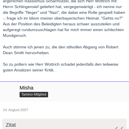
ärgerlichen Rassismus-Scharmützel, die sich Herr Wottrich mit
Herrn Schlingensief geliefert hat, vergegenwärtigt - ich nenne nur
die Begriffe "Neger" und "Nazi", die dabei eine Rolle gespielt haben
-, frage ich im Idiom meiner oberbayerischen Heimat: "Gehts no?"
Aus der Position des Beleidigten heraus schwer auszuteilen und
aufgeregt rundumzuschlagen hat für mich immer einen schlechten
Mundgeruch.
Auch stimme ich jenen zu, die den stilvollen Abgang von Robert
Dean Smith hervorheben.
So zu poltern wie Herr Wottrich schadet jedenfalls den teilweise
guten Ansätzen seiner Kritik.
Misha
Tamino-Mitglied
14. August 2007
Zitat