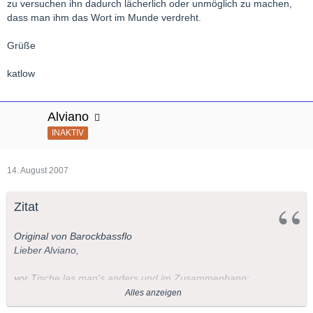
zu versuchen ihn dadurch lächerlich oder unmöglich zu machen,
dass man ihm das Wort im Munde verdreht.
Grüße
katlow
Alviano
INAKTIV
14. August 2007
Zitat
Original von Barockbassflo
Lieber Alviano,
vor Tische las man's anders und im Zusammenhang:
Alles anzeigen