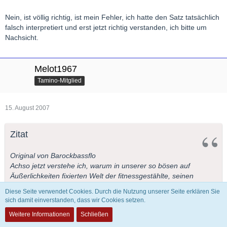
Stimmt ja nicht so ganz (er wird ja nicht nur auf den Mr. Bean
reduziert), ist aber doch sehr anerkennend und kollegial-
Nein, ist völlig richtig, ist mein Fehler, ich hatte den Satz tatsächlich
verständnisvoll gemeint - oder irre ich?
falsch interpretiert und erst jetzt richtig verstanden, ich bitte um
Nachsicht.
LG,
Flo
Melot1967
Tamino-Mitglied
15. August 2007
Zitat
Original von Barockbassflo
Achso jetzt verstehe ich, warum in unserer so bösen auf
Äußerlichkeiten fixierten Welt der fitnessgestählte, seinen
Wechsel in die Model-Branche schon vorbereitende, von
Diese Seite verwendet Cookies. Durch die Nutzung unserer Seite erklären Sie
prominenten Frauen umschwärmte John Botha die größere
sich damit einverstanden, dass wir Cookies setzen.
Karriere als Tenor macht als Herr Wottrich...
Weitere Informationen
Schließen
Aufgeklärt grüßt