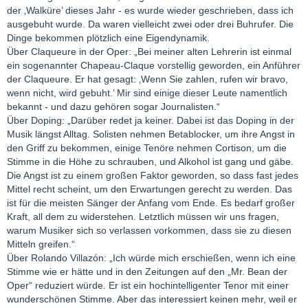
der ‚Walküre’ dieses Jahr - es wurde wieder geschrieben, dass ich
ausgebuht wurde. Da waren vielleicht zwei oder drei Buhrufer. Die
Dinge bekommen plötzlich eine Eigendynamik.
Über Claqueure in der Oper: „Bei meiner alten Lehrerin ist einmal
ein sogenannter Chapeau-Claque vorstellig geworden, ein Anführer
der Claqueure. Er hat gesagt: ‚Wenn Sie zahlen, rufen wir bravo,
wenn nicht, wird gebuht.’ Mir sind einige dieser Leute namentlich
bekannt - und dazu gehören sogar Journalisten.“
Über Doping: „Darüber redet ja keiner. Dabei ist das Doping in der
Musik längst Alltag. Solisten nehmen Betablocker, um ihre Angst in
den Griff zu bekommen, einige Tenöre nehmen Cortison, um die
Stimme in die Höhe zu schrauben, und Alkohol ist gang und gäbe.
Die Angst ist zu einem großen Faktor geworden, so dass fast jedes
Mittel recht scheint, um den Erwartungen gerecht zu werden. Das
ist für die meisten Sänger der Anfang vom Ende. Es bedarf großer
Kraft, all dem zu widerstehen. Letztlich müssen wir uns fragen,
warum Musiker sich so verlassen vorkommen, dass sie zu diesen
Mitteln greifen.“
Über Rolando Villazón: „Ich würde mich erschießen, wenn ich eine
Stimme wie er hätte und in den Zeitungen auf den „Mr. Bean der
Oper“ reduziert würde. Er ist ein hochintelligenter Tenor mit einer
wunderschönen Stimme. Aber das interessiert keinen mehr, weil er