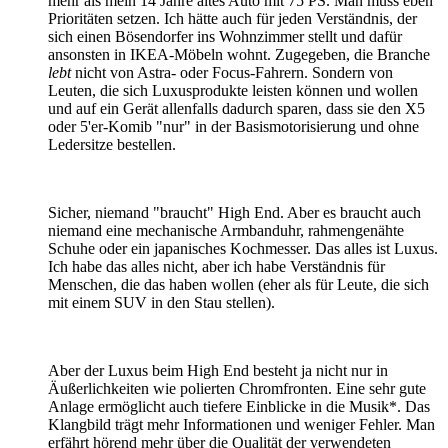
mehr als mein 14 Jahre altes Auto mit 75 PS. Man muss eben
Prioritäten setzen. Ich hätte auch für jeden Verständnis, der
sich einen Bösendorfer ins Wohnzimmer stellt und dafür
ansonsten in IKEA-Möbeln wohnt. Zugegeben, die Branche
lebt
nicht von Astra- oder Focus-Fahrern. Sondern von
Leuten, die sich Luxusprodukte leisten können und wollen
und auf ein Gerät allenfalls dadurch sparen, dass sie den X5
oder 5'er-Komib "nur" in der Basismotorisierung und ohne
Ledersitze bestellen.
Sicher, niemand "braucht" High End. Aber es braucht auch
niemand eine mechanische Armbanduhr, rahmengenähte
Schuhe oder ein japanisches Kochmesser. Das alles ist Luxus.
Ich habe das alles nicht, aber ich habe Verständnis für
Menschen, die das haben wollen (eher als für Leute, die sich
mit einem SUV in den Stau stellen).
Aber der Luxus beim High End besteht ja nicht nur in
Äußerlichkeiten wie polierten Chromfronten. Eine sehr gute
Anlage ermöglicht auch tiefere Einblicke in die Musik*. Das
Klangbild trägt mehr Informationen und weniger Fehler. Man
erfährt hörend mehr über die Qualität der verwendeten