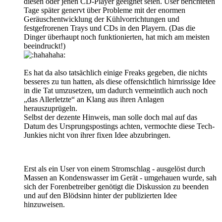
diesen oder jenen CD-Player geeignet seien. User berichteten
Tage später genervt über Probleme mit der enormen
Geräuschentwicklung der Kühlvorrichtungen und
festgefrorenen Trays und CDs in den Playern. (Das die
Dinger überhaupt noch funktionierten, hat mich am meisten
beeindruckt!)
Es hat da also tatsächlich einige Freaks gegeben, die nichts
besseres zu tun hatten, als diese offensichtlich hirnrissige Idee
in die Tat umzusetzen, um dadurch vermeintlich auch noch
„das Allerletzte“ an Klang aus ihren Anlagen
herauszuprügeln.
Selbst der dezente Hinweis, man solle doch mal auf das
Datum des Ursprungspostings achten, vermochte diese Tech-
Junkies nicht von ihrer fixen Idee abzubringen.
Erst als ein User von einem Stromschlag - ausgelöst durch
Massen an Kondenswasser im Gerät - umgehauen wurde, sah
sich der Forenbetreiber genötigt die Diskussion zu beenden
und auf den Blödsinn hinter der publizierten Idee
hinzuweisen.