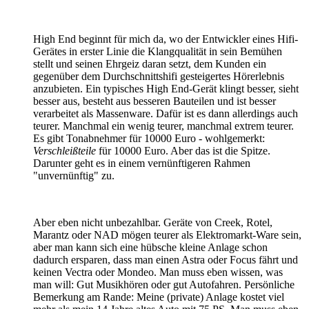
High End beginnt für mich da, wo der Entwickler eines Hifi-
Gerätes in erster Linie die Klangqualität in sein Bemühen
stellt und seinen Ehrgeiz daran setzt, dem Kunden ein
gegenüber dem Durchschnittshifi gesteigertes Hörerlebnis
anzubieten. Ein typisches High End-Gerät klingt besser, sieht
besser aus, besteht aus besseren Bauteilen und ist besser
verarbeitet als Massenware. Dafür ist es dann allerdings auch
teurer. Manchmal ein wenig teurer, manchmal extrem teurer.
Es gibt Tonabnehmer für 10000 Euro - wohlgemerkt:
Verschleißteile
für 10000 Euro. Aber das ist die Spitze.
Darunter geht es in einem vernünftigeren Rahmen
"unvernünftig" zu.
Aber eben nicht unbezahlbar. Geräte von Creek, Rotel,
Marantz oder NAD mögen teurer als Elektromarkt-Ware sein,
aber man kann sich eine hübsche kleine Anlage schon
dadurch ersparen, dass man einen Astra oder Focus fährt und
keinen Vectra oder Mondeo. Man muss eben wissen, was
man will: Gut Musikhören oder gut Autofahren. Persönliche
Bemerkung am Rande: Meine (private) Anlage kostet viel