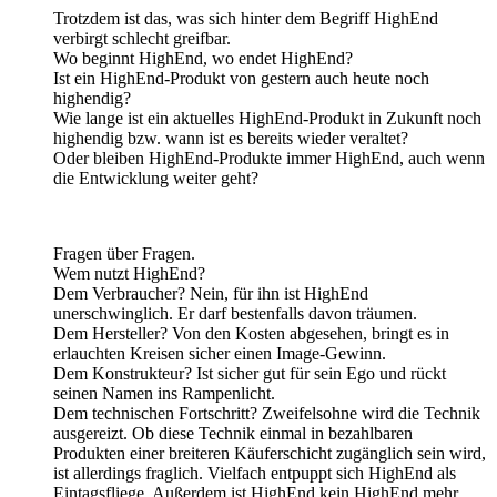
Trotzdem ist das, was sich hinter dem Begriff HighEnd
verbirgt schlecht greifbar.
Wo beginnt HighEnd, wo endet HighEnd?
Ist ein HighEnd-Produkt von gestern auch heute noch
highendig?
Wie lange ist ein aktuelles HighEnd-Produkt in Zukunft noch
highendig bzw. wann ist es bereits wieder veraltet?
Oder bleiben HighEnd-Produkte immer HighEnd, auch wenn
die Entwicklung weiter geht?
Fragen über Fragen.
Wem nutzt HighEnd?
Dem Verbraucher? Nein, für ihn ist HighEnd
unerschwinglich. Er darf bestenfalls davon träumen.
Dem Hersteller? Von den Kosten abgesehen, bringt es in
erlauchten Kreisen sicher einen Image-Gewinn.
Dem Konstrukteur? Ist sicher gut für sein Ego und rückt
seinen Namen ins Rampenlicht.
Dem technischen Fortschritt? Zweifelsohne wird die Technik
ausgereizt. Ob diese Technik einmal in bezahlbaren
Produkten einer breiteren Käuferschicht zugänglich sein wird,
ist allerdings fraglich. Vielfach entpuppt sich HighEnd als
Eintagsfliege. Außerdem ist HighEnd kein HighEnd mehr,