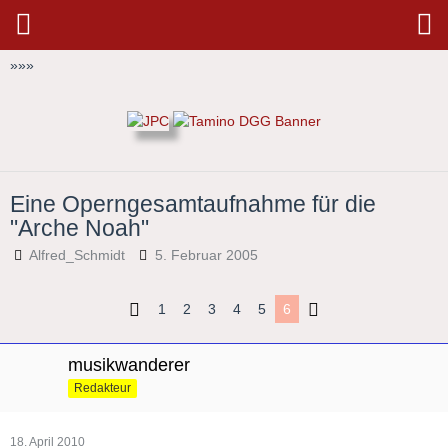
»
»
»
Eine Operngesamtaufnahme für die
"Arche Noah"
Alfred_Schmidt
5. Februar 2005
1
2
3
4
5
6
musikwanderer
Redakteur
18. April 2010