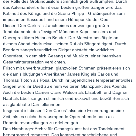
der Rolle des Großinquisitors stimmlich groß auftrumpfen. Durch
das Aufeinandertreffen dieser beiden großen Sänger wird das
Kabinett des Königs und die Szene Philipp - Großinquisitor zum
imposanten Bassduell und einem Höhepunkte der Oper.
Dieser "Don Carlos" ist auch eines der wenigen großen
Tondokumente des "ewigen" Münchner Kapellmeisters und
Opernpraktikers Heinrich Bender. Der Maestro bestätigte an
diesem Abend eindruckvoll seinen Ruf als Sängerdirigent. Durch
Benders sängerfreundliches Dirigat entsteht ein wirkliches
Opernfest, in dem sich Gesang und Musik zu einer intensiven
Gesamtinterpretation verdichten.
Frisch mit unverbrauchten, glanzvollen Stimmen präsentieren sich
die damls blutjungen Amerikaner James King als Carlos und
Thomas Tipton als Posa. Durch ihr jugendliches temperamentvolles
Singen wird ihr Duett zu einem weiteren Glanzpunkt des Abends.
Auch die beiden Damen Claire Watson als Elisabeth und Dagmar
Naaf als Eboli sangen stimmlich eindrucksvoll und bewährten sich
als glaubhafte Darstellerinnen.
Insgesamt ist dieser "Don Carlos" also eine Erinnerung an eine
Zeit, als es solche herausragende Opernabende noch als
Repertoirevorsellungen zu erleben gab.
Das Hamburger Archiv für Gesangskunst hat das Tondokument
hervorragend remastert. Das kompetent geschriiebene und