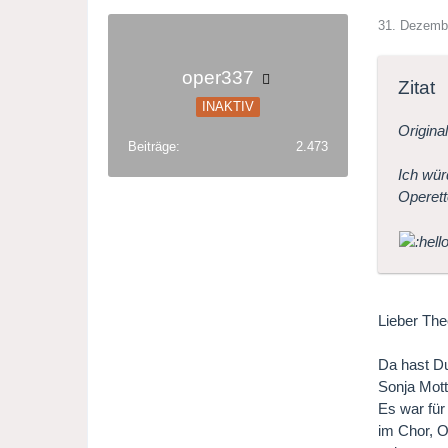
31. Dezemb
oper337
Zitat
INAKTIV
Origina
Beiträge
2.473
Ich wür
Operett
Lieber The
Da hast Du
Sonja Mott
Es war für
im Chor, O