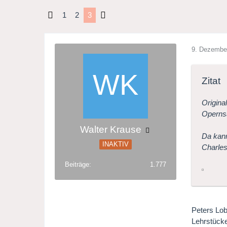
1
2
3
9. Dezembe
Zitat
Origina
Opernsä
Walter Krause
Da kann
INAKTIV
Charles
Beiträge
1.777
Peters Lob
Lehrstücke