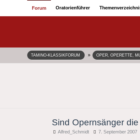
Oratorienführer
Themenverzeichni
Forum
»
TAMINO-KLASSIKFORUM
OPER, OPERETTE, MU
Sind Opernsänger die
Alfred_Schmidt
7. September 2007