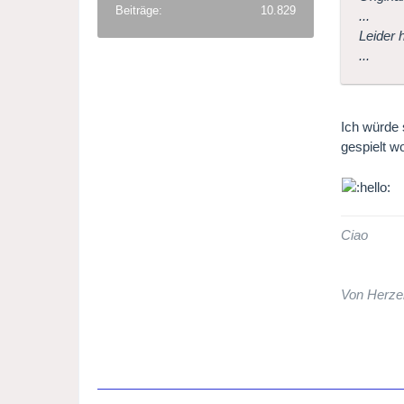
Beiträge
10.829
...
Leider 
...
Ich würde 
gespielt w
Ciao
Von Herze