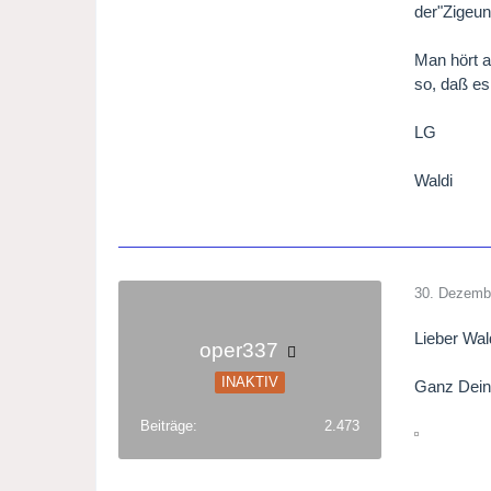
der"Zigeun
Man hört a
so, daß es
LG
Waldi
30. Dezemb
Lieber Wal
oper337
INAKTIV
Ganz Deine
Beiträge
2.473