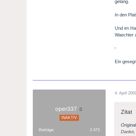
gelang.
In den Pla
Und im Hau
Waechter a
Ein geseg
4. April 200
oper337
Zitat
INAKTIV
Origina
Beiträge
2.473
Danke, 