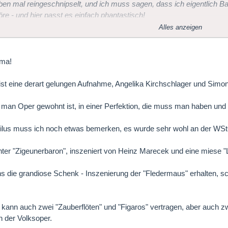
en mal reingeschnipselt, und ich muss sagen, dass ich eigentlich 
höre - und hier passt es einfach phantastisch!
Alles anzeigen
ben Grüßen,
ima!
.
st eine derart gelungen Aufnahme, Angelika Kirchschlager und Simon
man Oper gewohnt ist, in einer Perfektion, die muss man haben und s
ilus muss ich noch etwas bemerken, es wurde sehr wohl an der WStO
hter "Zigeunerbaron", inszeniert von Heinz Marecek und eine miese "
ns die grandiose Schenk - Inszenierung der "Fledermaus" erhalten, s
kann auch zwei "Zauberflöten" und "Figaros" vertragen, aber auch z
n der Volksoper.