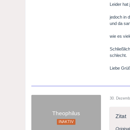
Leider hat
jedoch in 
und da san
wie es vie
Schließlic
schlecht.
Liebe Grüß
30. Dezemb
Theophilus
Zitat
INAKTIV
Origina