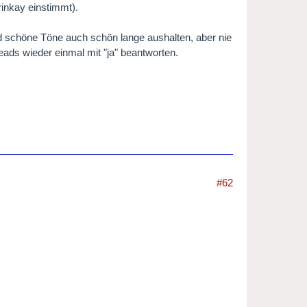
rinkay einstimmt).
 schöne Töne auch schön lange aushalten, aber nie
eads wieder einmal mit "ja" beantworten.
#62