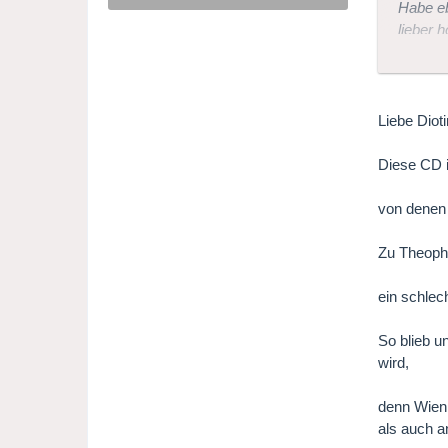
Habe eb
lieber 
Mit lie
Liebe Diot
diotima
Diese CD i
von denen 
Zu Theoph
ein schlec
So blieb u
wird,
denn Wien 
als auch a