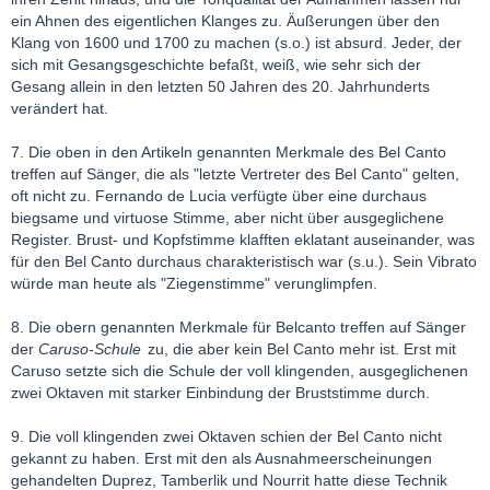
ein Ahnen des eigentlichen Klanges zu. Äußerungen über den
Klang von 1600 und 1700 zu machen (s.o.) ist absurd. Jeder, der
sich mit Gesangsgeschichte befaßt, weiß, wie sehr sich der
Gesang allein in den letzten 50 Jahren des 20. Jahrhunderts
verändert hat.
7. Die oben in den Artikeln genannten Merkmale des Bel Canto
treffen auf Sänger, die als "letzte Vertreter des Bel Canto" gelten,
oft nicht zu. Fernando de Lucia verfügte über eine durchaus
biegsame und virtuose Stimme, aber nicht über ausgeglichene
Register. Brust- und Kopfstimme klafften eklatant auseinander, was
für den Bel Canto durchaus charakteristisch war (s.u.). Sein Vibrato
würde man heute als "Ziegenstimme" verunglimpfen.
8. Die obern genannten Merkmale für Belcanto treffen auf Sänger
der
Caruso-Schule
zu, die aber kein Bel Canto mehr ist. Erst mit
Caruso setzte sich die Schule der voll klingenden, ausgeglichenen
zwei Oktaven mit starker Einbindung der Bruststimme durch.
9. Die voll klingenden zwei Oktaven schien der Bel Canto nicht
gekannt zu haben. Erst mit den als Ausnahmeerscheinungen
gehandelten Duprez, Tamberlik und Nourrit hatte diese Technik