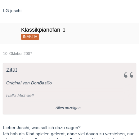
LG joschi
Klassikpianofan
INAKTIV
10. Oktober 2007
Zitat
Original von DonBasilio
Hallo Michael!
Das bestreitet ja auch niemand.
Alles anzeigen
Ich selbst liebe diese Art von Musik und ich kann mir (fast) nichts
bessers vorstellen.
Trotzdem möchte ich diese Musik nicht nur genießen, sondern
Lieber Joschi, was soll ich dazu sagen?
auch verstehen und analysieren. Denn die genauere
Ich hab als Kind spielen gelernt, ohne viel davon zu verstehen, nur
Auseinandersetzung mit einem Werk beschert mir dann