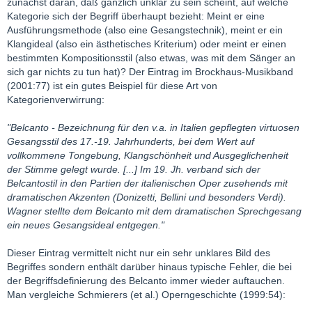
zunächst daran, daß gänzlich unklar zu sein scheint, auf welche
Kategorie sich der Begriff überhaupt bezieht: Meint er eine
Ausführungsmethode (also eine Gesangstechnik), meint er ein
Klangideal (also ein ästhetisches Kriterium) oder meint er einen
bestimmten Kompositionsstil (also etwas, was mit dem Sänger an
sich gar nichts zu tun hat)? Der Eintrag im Brockhaus-Musikband
(2001:77) ist ein gutes Beispiel für diese Art von
Kategorienverwirrung:
"Belcanto - Bezeichnung für den v.a. in Italien gepflegten virtuosen
Gesangsstil des 17.-19. Jahrhunderts, bei dem Wert auf
vollkommene Tongebung, Klangschönheit und Ausgeglichenheit
der Stimme gelegt wurde. [...] Im 19. Jh. verband sich der
Belcantostil in den Partien der italienischen Oper zusehends mit
dramatischen Akzenten (Donizetti, Bellini und besonders Verdi).
Wagner stellte dem Belcanto mit dem dramatischen Sprechgesang
ein neues Gesangsideal entgegen."
Dieser Eintrag vermittelt nicht nur ein sehr unklares Bild des
Begriffes sondern enthält darüber hinaus typische Fehler, die bei
der Begriffsdefinierung des Belcanto immer wieder auftauchen.
Man vergleiche Schmierers (et al.) Operngeschichte (1999:54):