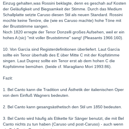
Einzug gehalten,was Rossini beklagte, denn es geschah auf Kosten
der Geläufigkeit und Biegsamkeit der Stimme. Durch das Medium
Schallplatte setzte Caruso diesen Stil als neuen Standard. Rossini
mochte keine Tenöre, die (wie es Caruso machte) hohe Töne mit
der Bruststimme sangen.
Noch 1820 erregte der Tenor Donzelli großes Aufsehen, weil er ein
hohes A (sic) "mit voller Bruststimme" sang! (Pleasants 1966:160).
10. Von Garcìa sind Registerdefinitionen überliefert. Laut Garcìa
sollte ein Tenor überhalb des E über Mitte C mit der Kopfstimme
singen. Laut Duprez sollte ein Tenor erst ab dem hohen C die
Kopfstimme bemühen. (beide cf. Maragliano Mori 1993:86).
Fazit:
1. Bel Canto kann die Tradition und Ästhetik der italienischen Oper
von dem Einfluß Wagners bedeuten.
2. Bel Canto kann gesangsästhetisch den Stil um 1850 bedeuten.
3. Bel Canto wird häufig als Etikette für Sänger benutzt, die mit Bel
Canto nichts zu tun haben (Caruso und post-Caruso) - auch wenn