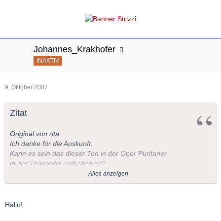
Johannes_Krakhofer
INAKTIV
9. Oktober 2007
Zitat
Original von rita
Ich danke für die Auskunft.
Kann es sein das dieser Ton in der Oper Puritaner
in der Tenorrolle enthalten ist?
Ich bin Laie, nur Opernbesucherin(ca25Jahre)
Alles anzeigen
und meine diesen Klang hier gehört zu haben?
Singt Josep Bros in den Puritanern nicht diesen Ton?
Hallo!