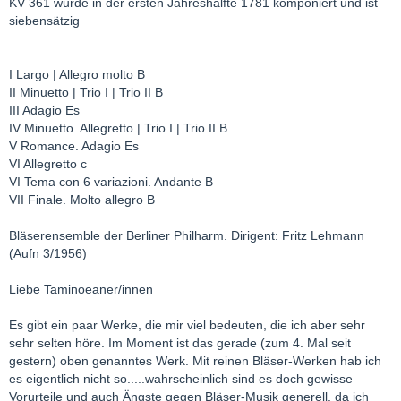
KV 361 wurde in der ersten Jahreshälfte 1781 komponiert und ist
siebensätzig
I Largo | Allegro molto B
II Minuetto | Trio I | Trio II B
III Adagio Es
IV Minuetto. Allegretto | Trio I | Trio II B
V Romance. Adagio Es
VI Allegretto c
VI Tema con 6 variazioni. Andante B
VII Finale. Molto allegro B
Bläserensemble der Berliner Philharm. Dirigent: Fritz Lehmann
(Aufn 3/1956)
Liebe Taminoeaner/innen
Es gibt ein paar Werke, die mir viel bedeuten, die ich aber sehr
sehr selten höre. Im Moment ist das gerade (zum 4. Mal seit
gestern) oben genanntes Werk. Mit reinen Bläser-Werken hab ich
es eigentlich nicht so.....wahrscheinlich sind es doch gewisse
Vorurteile und auch Ängste gegen Bläser-Musik generell, da ich