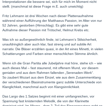
Interpretationen die bessere sei, sich für mich im Moment nicht
stellt. (manchmal ist diese Frage m.E. auch unwichtig)
Fritz Lehmann ist drei Wochen nach dieser Plattenaufnahme
während einer Aufführung der Matthaeus Passion, im Alter von nur
52 Jahren, gestorben (Hirnschlag). Es gibt eine sehr gute
Aufnahme dieser Passion mit Trötschel, Helmut Krebs etc.
Was ich so außergewöhnlich finde, ist Lehmann’s Stilsicherheit,
unaufdringlich aber auch klar, fast streng und auf subtile Art
narrativ. Die Bläser erzählen quasi, in der Art eines Minetti, in vielen
Schattierungen und Farben einer menschlichen Stimme ähnlich.
Wenn ich die Gran Partita alle Jubeljahre mal höre, stehe ich – wie
auch dieses Mal – fast staunend, mit offenem Mund, vor diesem
genialen und aus dem Rahmen fallenden „Serenaden-Werk“.
So zaubert Mozart aus dem Einzel, wie aus dem Zusammenklang
der verschiedenen Blasinstrumente ganz subtile Unterschiede von
Klanglichkeit, manchmal auch von Klangsinnlichkeit.
Das Largo des 1.Satzes beginnt mit einer umfangreichen, vor
Spannung fast knisternden Melodik, die von der Klarinette
dominiert wird. Im Allegro , dem 2. Teil des Eingangssatzes geht es