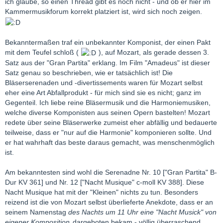
ich glaube, so einen Thread gibt es noch nicht - und ob er hier im
Kammermusikforum korrekt platziert ist, wird sich noch zeigen.
Bekanntermaßen traf ein unbekannter Komponist, der einen Pakt
mit dem Teufel schloß (
), auf Mozart, als gerade dessen 3.
Satz aus der "Gran Partita" erklang. Im Film "Amadeus" ist dieser
Satz genau so beschrieben, wie er tatsächlich ist! Die
Bläserserenaden und -divertissements waren für Mozart selbst
eher eine Art Abfallprodukt - für mich sind sie es nicht; ganz im
Gegenteil. Ich liebe reine Bläsermusik und die Harmoniemusiken,
welche diverse Komponisten aus seinen Opern bastelten! Mozart
redete über seine Bläserwerke zumeist eher abfällig und bedauerte
teilweise, dass er "nur auf die Harmonie" komponieren sollte. Und
er hat wahrhaft das beste daraus gemacht, was menschenmöglich
ist.
Am bekanntesten sind wohl die Serenadne Nr. 10 ["Gran Partita" B-
Dur KV 361] und Nr. 12 ["Nacht Musique" c-moll KV 388]. Diese
Nacht Musique hat mit der "Kleinen" nichts zu tun. Besonders
reizend ist die von Mozart selbst überlieferte Anekdote, dass er an
seinem Namenstag
des Nachts um 11 Uhr eine "Nacht Musick" von
eigener Komposition
dargeboten bekam - völlig überraschend.