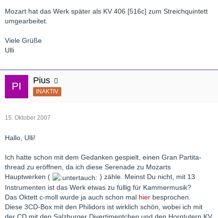
Mozart hat das Werk später als KV 406 [516c] zum Streichquintett
umgearbeitet.
Viele Grüße
Ulli
Pius
INAKTIV
15. Oktober 2007
Hallo, Ulli!
Ich hatte schon mit dem Gedanken gespielt, einen Gran Partita-
thread zu eröffnen, da ich diese Serenade zu Mozarts
Hauptwerken (
) zähle. Meinst Du nicht, mit 13
Instrumenten ist das Werk etwas zu füllig für Kammermusik?
Das Oktett c-moll wurde ja auch schon mal
hier
besprochen.
Diese 3CD-Box mit den Philidors ist wirklich schön, wobei ich mit
der CD mit den Salzburger Divertimentchen und den Horntutern KV