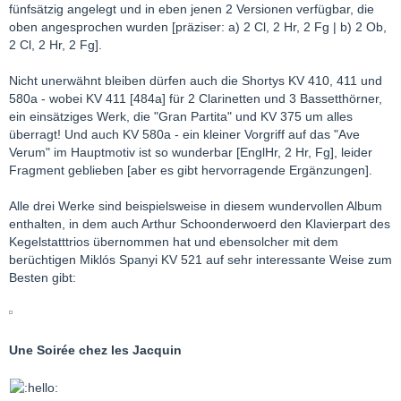
fünfsätzig angelegt und in eben jenen 2 Versionen verfügbar, die
oben angesprochen wurden [präziser: a) 2 Cl, 2 Hr, 2 Fg | b) 2 Ob,
2 Cl, 2 Hr, 2 Fg].
Nicht unerwähnt bleiben dürfen auch die Shortys KV 410, 411 und
580a - wobei KV 411 [484a] für 2 Clarinetten und 3 Bassetthörner,
ein einsätziges Werk, die "Gran Partita" und KV 375 um alles
überragt! Und auch KV 580a - ein kleiner Vorgriff auf das "Ave
Verum" im Hauptmotiv ist so wunderbar [EnglHr, 2 Hr, Fg], leider
Fragment geblieben [aber es gibt hervorragende Ergänzungen].
Alle drei Werke sind beispielsweise in diesem wundervollen Album
enthalten, in dem auch Arthur Schoonderwoerd den Klavierpart des
Kegelstatttrios übernommen hat und ebensolcher mit dem
berüchtigen Miklós Spanyi KV 521 auf sehr interessante Weise zum
Besten gibt:
Une Soirée chez les Jacquin