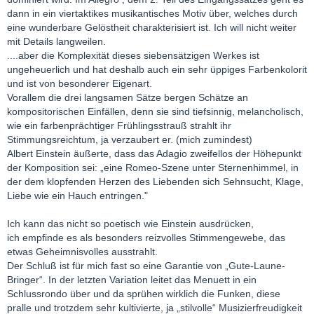
dann in ein viertaktikes musikantisches Motiv über, welches durch
eine wunderbare Gelöstheit charakterisiert ist. Ich will nicht weiter
mit Details langweilen.
....aber die Komplexität dieses siebensätzigen Werkes ist
ungeheuerlich und hat deshalb auch ein sehr üppiges Farbenkolorit
und ist von besonderer Eigenart.
Vorallem die drei langsamen Sätze bergen Schätze an
kompositorischen Einfällen, denn sie sind tiefsinnig, melancholisch,
wie ein farbenprächtiger Frühlingsstrauß strahlt ihr
Stimmungsreichtum, ja verzaubert er. (mich zumindest)
Albert Einstein äußerte, dass das Adagio zweifellos der Höhepunkt
der Komposition sei: „eine Romeo-Szene unter Sternenhimmel, in
der dem klopfenden Herzen des Liebenden sich Sehnsucht, Klage,
Liebe wie ein Hauch entringen."
Ich kann das nicht so poetisch wie Einstein ausdrücken,
ich empfinde es als besonders reizvolles Stimmengewebe, das
etwas Geheimnisvolles ausstrahlt.
Der Schluß ist für mich fast so eine Garantie von „Gute-Laune-
Bringer“. In der letzten Variation leitet das Menuett in ein
Schlussrondo über und da sprühen wirklich die Funken, diese
pralle und trotzdem sehr kultivierte, ja „stilvolle“ Musizierfreudigkeit