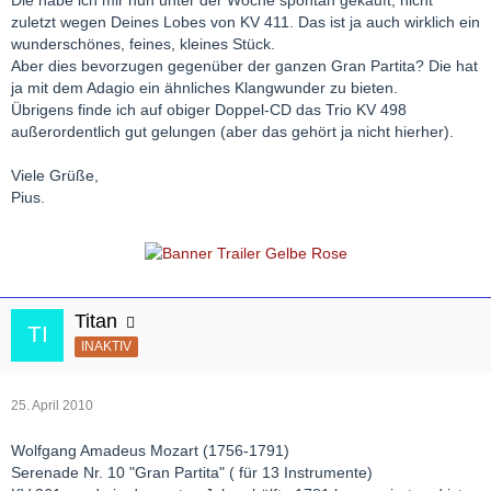
zuletzt wegen Deines Lobes von KV 411. Das ist ja auch wirklich ein
wunderschönes, feines, kleines Stück.
Aber dies bevorzugen gegenüber der ganzen Gran Partita? Die hat
Une Soirée chez les Jacquin
ja mit dem Adagio ein ähnliches Klangwunder zu bieten.
Übrigens finde ich auf obiger Doppel-CD das Trio KV 498
außerordentlich gut gelungen (aber das gehört ja nicht hierher).
Viele Grüße,
Pius.
Titan
INAKTIV
25. April 2010
Wolfgang Amadeus Mozart (1756-1791)
Serenade Nr. 10 "Gran Partita" ( für 13 Instrumente)