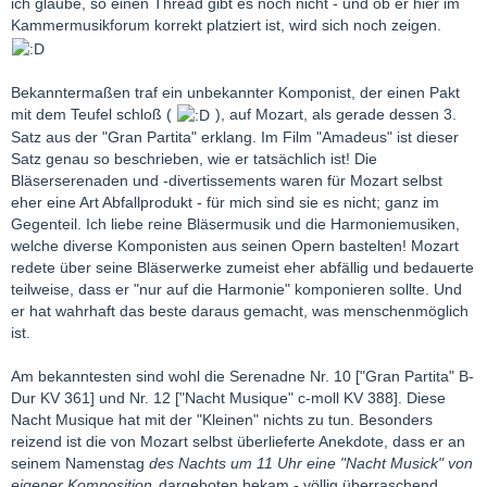
ich glaube, so einen Thread gibt es noch nicht - und ob er hier im
Kammermusikforum korrekt platziert ist, wird sich noch zeigen.
Bekanntermaßen traf ein unbekannter Komponist, der einen Pakt
mit dem Teufel schloß (
), auf Mozart, als gerade dessen 3.
Satz aus der "Gran Partita" erklang. Im Film "Amadeus" ist dieser
Satz genau so beschrieben, wie er tatsächlich ist! Die
Bläserserenaden und -divertissements waren für Mozart selbst
eher eine Art Abfallprodukt - für mich sind sie es nicht; ganz im
Gegenteil. Ich liebe reine Bläsermusik und die Harmoniemusiken,
welche diverse Komponisten aus seinen Opern bastelten! Mozart
redete über seine Bläserwerke zumeist eher abfällig und bedauerte
teilweise, dass er "nur auf die Harmonie" komponieren sollte. Und
er hat wahrhaft das beste daraus gemacht, was menschenmöglich
ist.
Am bekanntesten sind wohl die Serenadne Nr. 10 ["Gran Partita" B-
Dur KV 361] und Nr. 12 ["Nacht Musique" c-moll KV 388]. Diese
Nacht Musique hat mit der "Kleinen" nichts zu tun. Besonders
reizend ist die von Mozart selbst überlieferte Anekdote, dass er an
seinem Namenstag
des Nachts um 11 Uhr eine "Nacht Musick" von
eigener Komposition
dargeboten bekam - völlig überraschend.