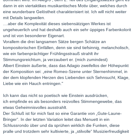
dann in ein viertaktikes musikantisches Motiv über, welches durch
eine wunderbare Gelöstheit charakterisiert ist. Ich will nicht weiter
mit Details langweilen.
....aber die Komplexität dieses siebensätzigen Werkes ist
ungeheuerlich und hat deshalb auch ein sehr üppiges Farbenkolorit
und ist von besonderer Eigenart.
Vorallem die drei langsamen Sätze bergen Schätze an
kompositorischen Einfällen, denn sie sind tiefsinnig, melancholisch,
wie ein farbenprächtiger Frühlingsstrauß strahlt ihr
Stimmungsreichtum, ja verzaubert er. (mich zumindest)
Albert Einstein äußerte, dass das Adagio zweifellos der Höhepunkt
der Komposition sei: „eine Romeo-Szene unter Sternenhimmel, in
der dem klopfenden Herzen des Liebenden sich Sehnsucht, Klage,
Liebe wie ein Hauch entringen."
Ich kann das nicht so poetisch wie Einstein ausdrücken,
ich empfinde es als besonders reizvolles Stimmengewebe, das
etwas Geheimnisvolles ausstrahlt.
Der Schluß ist für mich fast so eine Garantie von „Gute-Laune-
Bringer“. In der letzten Variation leitet das Menuett in ein
Schlussrondo über und da sprühen wirklich die Funken, diese
pralle und trotzdem sehr kultivierte, ja „stilvolle“ Musizierfreudigkeit