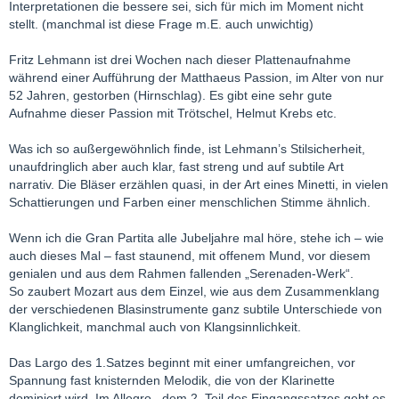
Interpretationen die bessere sei, sich für mich im Moment nicht
stellt. (manchmal ist diese Frage m.E. auch unwichtig)
Fritz Lehmann ist drei Wochen nach dieser Plattenaufnahme
während einer Aufführung der Matthaeus Passion, im Alter von nur
52 Jahren, gestorben (Hirnschlag). Es gibt eine sehr gute
Aufnahme dieser Passion mit Trötschel, Helmut Krebs etc.
Was ich so außergewöhnlich finde, ist Lehmann’s Stilsicherheit,
unaufdringlich aber auch klar, fast streng und auf subtile Art
narrativ. Die Bläser erzählen quasi, in der Art eines Minetti, in vielen
Schattierungen und Farben einer menschlichen Stimme ähnlich.
Wenn ich die Gran Partita alle Jubeljahre mal höre, stehe ich – wie
auch dieses Mal – fast staunend, mit offenem Mund, vor diesem
genialen und aus dem Rahmen fallenden „Serenaden-Werk“.
So zaubert Mozart aus dem Einzel, wie aus dem Zusammenklang
der verschiedenen Blasinstrumente ganz subtile Unterschiede von
Klanglichkeit, manchmal auch von Klangsinnlichkeit.
Das Largo des 1.Satzes beginnt mit einer umfangreichen, vor
Spannung fast knisternden Melodik, die von der Klarinette
dominiert wird. Im Allegro , dem 2. Teil des Eingangssatzes geht es