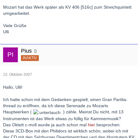
Mozart hat das Werk später als KV 406 [516c] zum Streichquintett
umgearbeitet.
Viele Grüße
Ulli
Pius
INAKTIV
15. Oktober 2007
Hallo, Ulli!
Ich hatte schon mit dem Gedanken gespielt, einen Gran Partita-
thread zu eröffnen, da ich diese Serenade zu Mozarts
Hauptwerken (
) zähle. Meinst Du nicht, mit 13
Instrumenten ist das Werk etwas zu füllig für Kammermusik?
Das Oktett c-moll wurde ja auch schon mal
hier
besprochen.
Diese 3CD-Box mit den Philidors ist wirklich schön, wobei ich mit
der CD mit den Salzburger Divertimentchen und den Horntutern KV