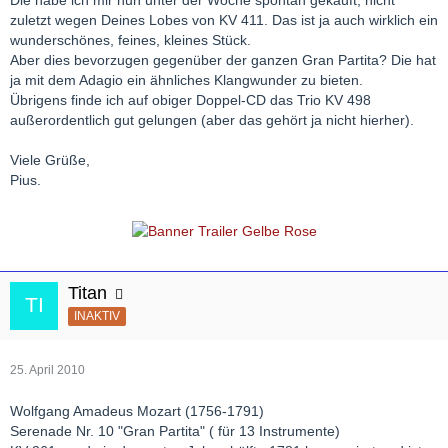
zuletzt wegen Deines Lobes von KV 411. Das ist ja auch wirklich ein
wunderschönes, feines, kleines Stück.
Aber dies bevorzugen gegenüber der ganzen Gran Partita? Die hat
Une Soirée chez les Jacquin
ja mit dem Adagio ein ähnliches Klangwunder zu bieten.
Übrigens finde ich auf obiger Doppel-CD das Trio KV 498
außerordentlich gut gelungen (aber das gehört ja nicht hierher).
Viele Grüße,
Pius.
Titan
INAKTIV
25. April 2010
Wolfgang Amadeus Mozart (1756-1791)
Serenade Nr. 10 "Gran Partita" ( für 13 Instrumente)