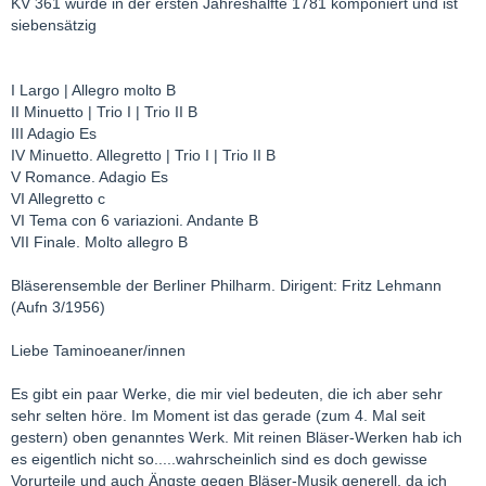
KV 361 wurde in der ersten Jahreshälfte 1781 komponiert und ist
siebensätzig
I Largo | Allegro molto B
II Minuetto | Trio I | Trio II B
III Adagio Es
IV Minuetto. Allegretto | Trio I | Trio II B
V Romance. Adagio Es
VI Allegretto c
VI Tema con 6 variazioni. Andante B
VII Finale. Molto allegro B
Bläserensemble der Berliner Philharm. Dirigent: Fritz Lehmann
(Aufn 3/1956)
Liebe Taminoeaner/innen
Es gibt ein paar Werke, die mir viel bedeuten, die ich aber sehr
sehr selten höre. Im Moment ist das gerade (zum 4. Mal seit
gestern) oben genanntes Werk. Mit reinen Bläser-Werken hab ich
es eigentlich nicht so.....wahrscheinlich sind es doch gewisse
Vorurteile und auch Ängste gegen Bläser-Musik generell, da ich