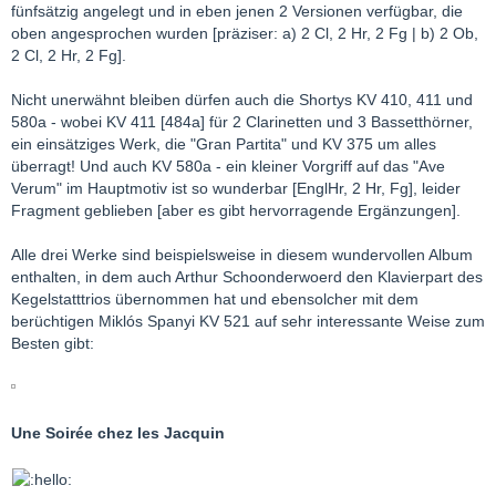
fünfsätzig angelegt und in eben jenen 2 Versionen verfügbar, die
oben angesprochen wurden [präziser: a) 2 Cl, 2 Hr, 2 Fg | b) 2 Ob,
2 Cl, 2 Hr, 2 Fg].
Nicht unerwähnt bleiben dürfen auch die Shortys KV 410, 411 und
580a - wobei KV 411 [484a] für 2 Clarinetten und 3 Bassetthörner,
ein einsätziges Werk, die "Gran Partita" und KV 375 um alles
überragt! Und auch KV 580a - ein kleiner Vorgriff auf das "Ave
Verum" im Hauptmotiv ist so wunderbar [EnglHr, 2 Hr, Fg], leider
Fragment geblieben [aber es gibt hervorragende Ergänzungen].
Alle drei Werke sind beispielsweise in diesem wundervollen Album
enthalten, in dem auch Arthur Schoonderwoerd den Klavierpart des
Kegelstatttrios übernommen hat und ebensolcher mit dem
berüchtigen Miklós Spanyi KV 521 auf sehr interessante Weise zum
Besten gibt:
Une Soirée chez les Jacquin