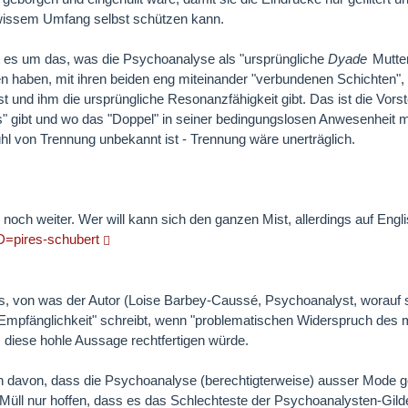
ewissem Umfang selbst schützen kann.
 es um das, was die Psychoanalyse als "ursprüngliche
Dyade
Mutter
en haben, mit ihren beiden eng miteinander "verbundenen Schichten",
t und ihm die ursprüngliche Resonanzfähigkeit gibt. Das ist die Vors
s" gibt und wo das "Doppel" in seiner bedingungslosen Anwesenheit 
hl von Trennung unbekannt ist - Trennung wäre unerträglich.
 noch weiter. Wer will kann sich den ganzen Mist, allerdings auf Engl
D=pires-schubert
.
s, von was der Autor (Loise Barbey-Caussé, Psychoanalyst, worauf seh
Empfänglichkeit" schreibt, wenn "problematischen Widerspruch des 
s diese hohle Aussage rechtfertigen würde.
davon, dass die Psychoanalyse (berechtigterweise) ausser Mode ger
n Müll nur hoffen, dass es das Schlechteste der Psychoanalysten-Gild