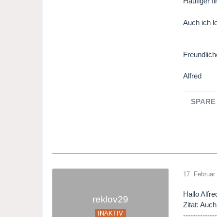
Häufiger f
Auch ich l
Freundlic
Alfred
SPARE 
17. Februar
Hallo Alfre
reklov29
Zitat: Auc
INAKTIV
-------------