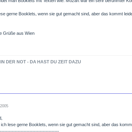
indet man Booklets mit Texten wie: Mozart war ein sehr berühmter Komp
ese gerne Booklets, wenn sie gut gemacht sind, aber das kommt leide
he Grüße aus Wien
IN DER NOT - DA HAST DU ZEIT DAZU
 2005
d,
h ich lese gerne Booklets, wenn sie gut gemacht sind, aber das kommt
-----------------------------------------