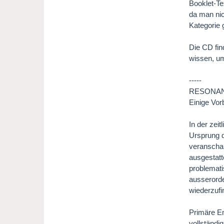
Booklet-Te
da man nic
Kategorie 
Die CD fin
wissen, um
-----
RESONAN
Einige Vo
In der zei
Ursprung d
veranschau
ausgestatt
problemati
ausserorde
wiederzufi
Primäre Em
vollständi