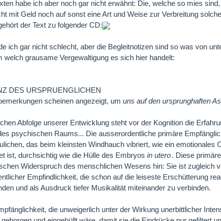
xten habe ich aber noch gar nicht erwähnt: Die, welche so mies sin
ht mit Geld noch auf sonst eine Art und Weise zur Verbreitung solc
gehört der Text zu folgender CD:
de ich gar nicht schlecht, aber die Begleitnotizen sind so was von unt
 welch grausame Vergewaltigung es sich hier handelt:
Z DES URSPRUENGLICHEN
rbemerkungen scheinen angezeigt, um
uns auf den ursprunghaften As
tlichen Abfolge unserer Entwicklung steht vor der Kognition die Erfahru
es psychischen Raums... Die ausserordentliche primäre Empfänglichk
lichen, das beim kleinsten Windhauch vibriert, wie ein emotionales 
et ist, durchsichtig wie die Hülle des Embryos
in utero
. Diese primäre
schen Widerspruch des menschlichen Wesens hin: Sie ist zugleich vo
ntlicher Empfindlichkeit, die schon auf die leiseste Erschütterung re
nden und als Ausdruck tiefer Musikalität miteinander zu verbinden.
pfänglichkeit, die unweigerlich unter der Wirkung unerbittlicher Inte
g geborgen und eingehüllt wäre, damit sie die Eindrücke nur gefiltert u