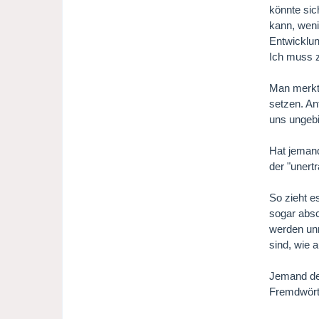
könnte si
kann, weni
Entwicklun
Ich muss z
Man merkt 
setzen. An
uns ungeb
Hat jemand
der "unert
So zieht e
sogar abs
werden unn
sind, wie 
Jemand der
Fremdwörte