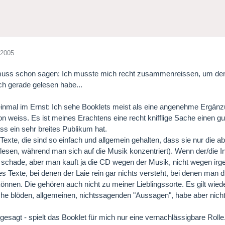
 2005
muss schon sagen: Ich musste mich recht zusammenreissen, um den Ti
ich gerade gelesen habe...
inmal im Ernst: Ich sehe Booklets meist als eine angenehme Ergänz
n weiss. Es ist meines Erachtens eine recht knifflige Sache einen g
s ein sehr breites Publikum hat.
 Texte, die sind so einfach und allgemein gehalten, dass sie nur die a
lesen, während man sich auf die Musik konzentriert). Wenn der/die In
schade, aber man kauft ja die CD wegen der Musik, nicht wegen irg
es Texte, bei denen der Laie rein gar nichts versteht, bei denen man d
können. Die gehören auch nicht zu meiner Lieblingssorte. Es gilt wie
he blöden, allgemeinen, nichtssagenden "Aussagen", habe aber nicht
 gesagt - spielt das Booklet für mich nur eine vernachlässigbare Roll