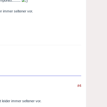
onist.........
r immer seltener vor.
#4
 leider immer seltener vor.