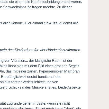
d, dass sie einem die Kaufentscheidung entschweren,
hen Schwachsinns beitragen möchte. Zu dieser
er aller Kanone. Hier einmal ein Auszug, damit alle
pekt des Klavierduos für vier Hände einzustimmen.
ng von Vibration... der klangliche Raum ist der
eit lässt sich mit dem Bild eines grossen Segels
Ohr, das mit einer zarten, hypersensiblen Mambran
 Empfänglichkeit deutet bereits auf den
n äusserster Verletzlichkeit und von
agiert. Schicksal des Musikers ist es, beide Aspekte
nsität zugrunde gehen müsste, wenn sie nicht
nd gesiebt wahrnimmt. Sie ist noch keine "Haut", die