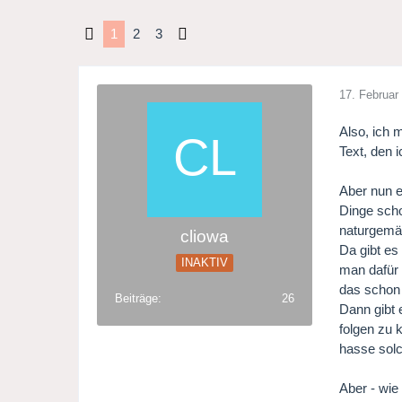
1
2
3
17. Februar
Also, ich 
Text, den 
Aber nun e
Dinge scho
naturgemäs
cliowa
Da gibt es
INAKTIV
man dafür 
das schon 
Beiträge
26
Dann gibt 
folgen zu 
hasse solc
Aber - wie