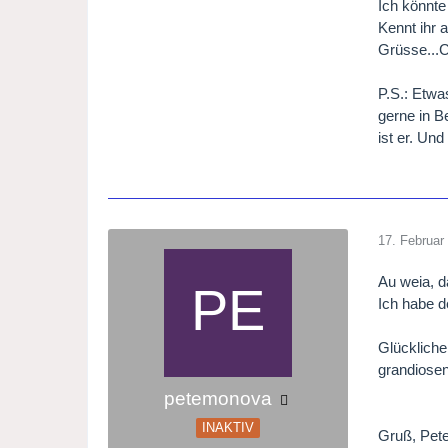
Ich könnte
Kennt ihr 
Grüsse...
P.S.: Etw
gerne in B
ist er. U
17. Februar
Au weia, da
Ich habe d
Glückliche
grandiose
petemonova
INAKTIV
Gruß, Pete