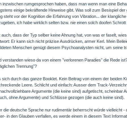
ch inzwischen rumgesprochen haben, dass man wenn man eine Behaup
gstens einige bekräftende Hinweise gibt. Was soll zum Besispiel der g
g steht vor der Kognition die Erfahrung von Vibration... der klangli
ugeben, ich habe wirklich selten bzw. nie einen solch doofen Schrott
auch, dass der Typ selber keine Ahnung hat, von was er faselt, wies
twort: Er kann sich nicht präzise Ausdrücken, armer Kerl. Mein Beilei
ildeten Menschen genügt diesem Psychoanalysten nicht, um seine t
 verstanden wieso da von einem "verlorenen Paradies" die Rede ist
räglichen Trennung"?
s sich durch das ganze Booklet. Kein Beitrag von einem der beiden Kün
chreckende Leere. Schlicht und einfach: Ausser dem Track-Verzeich
achvollziehbare Argumente (die keine sind) aufgetischt, scheinbar Ar
auch, ohne Argumente) und Schlüsse gezogen (die auch keine sind).
 die deutsche Sprache nur rudimentär beherrscht würde vielleicht - 
r- in den Glauben verfallen, es werde einem in diesem Text Informatio