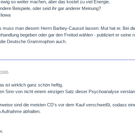
 ewig so weiter machen, aber das kostet zu viel Energie.
andere Beispiele, oder seid ihr gar anderer Meinung?
Cliowa
as muss man diesem Herrn Barbey-Caussé lassen: Mut hat er. Bei d
ehandlung begeben oder gar den Freitod wählen - publiziert er sei
nd die Deutsche Grammophon auch.
 2005
s ist wirklich ganz schön heftig.
en Sinn von nicht einem einzigen Satz dieser Psychoanalyse versta
rweise sind die meisten CD's vor dem Kauf verschweißt, sodass einem
n Aufnahme abhalten.
r.