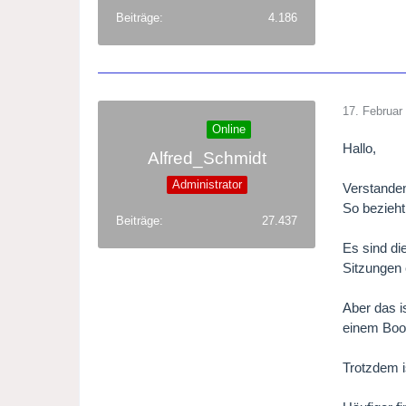
Beiträge
4.186
17. Februar
Online
Hallo,
Alfred_Schmidt
Administrator
Verstanden
So bezieht
Beiträge
27.437
Es sind di
Sitzungen 
Aber das i
einem Book
Trotzdem i