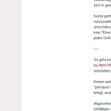
sich in g
Somit geht
vorzustell
umschliess
kein "Eine
jedes Gefü
----
So geht es
ex.htms?I
reinziehen
Keiner wei
"primären 
bringt, wa
Abgesehen 
einfältige