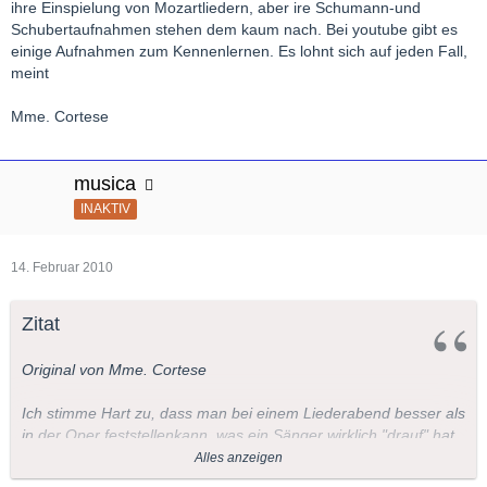
ihre Einspielung von Mozartliedern, aber ire Schumann-und
Schubertaufnahmen stehen dem kaum nach. Bei youtube gibt es
einige Aufnahmen zum Kennenlernen. Es lohnt sich auf jeden Fall,
meint
Mme. Cortese
musica
INAKTIV
14. Februar 2010
Zitat
Original von Mme. Cortese
Ich stimme Hart zu, dass man bei einem Liederabend besser als
in der Oper feststellenkann, was ein Sänger wirklich "drauf" hat,
was Stimmführung, Dynamik und Ausdrucksfähigkeit angeht. So
Alles anzeigen
hat beispielsweise das was ich von J.Kaufmanns "Müllerin"