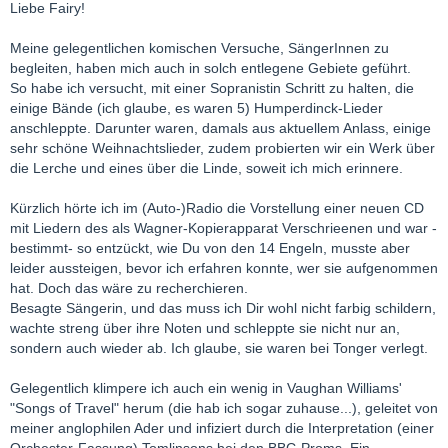
Liebe Fairy!
Meine gelegentlichen komischen Versuche, SängerInnen zu
begleiten, haben mich auch in solch entlegene Gebiete geführt.
So habe ich versucht, mit einer Sopranistin Schritt zu halten, die
einige Bände (ich glaube, es waren 5) Humperdinck-Lieder
anschleppte. Darunter waren, damals aus aktuellem Anlass, einige
sehr schöne Weihnachtslieder, zudem probierten wir ein Werk über
die Lerche und eines über die Linde, soweit ich mich erinnere.
Kürzlich hörte ich im (Auto-)Radio die Vorstellung einer neuen CD
mit Liedern des als Wagner-Kopierapparat Verschrieenen und war -
bestimmt- so entzückt, wie Du von den 14 Engeln, musste aber
leider aussteigen, bevor ich erfahren konnte, wer sie aufgenommen
hat. Doch das wäre zu recherchieren.
Besagte Sängerin, und das muss ich Dir wohl nicht farbig schildern,
wachte streng über ihre Noten und schleppte sie nicht nur an,
sondern auch wieder ab. Ich glaube, sie waren bei Tonger verlegt.
Gelegentlich klimpere ich auch ein wenig in Vaughan Williams'
"Songs of Travel" herum (die hab ich sogar zuhause...), geleitet von
meiner anglophilen Ader und infiziert durch die Interpretation (einer
Orchester-Fassung) Tomlinsons bei den BBC-Proms. Ein