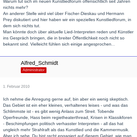
Warum tut sich im neuen Kunstliedforum offensichtlich seit Jahren
nichts mehr?
An anderer Stelle wird viel über Fischer-Dieskau und Hermann
Prey diskutiert und hier haben wir ein spezielles Kunstliedforum, in
dem sich nichts tut.
Man könnte doch über aktuelle Lied-Interpreten reden und Künstler
ins Gespräch bringen, die in breiter Öffentlichkeit noch nicht so
bekannt sind. Vielleicht fühlen sich einige angesprochen...
Alfred_Schmidt
Administrator
1. Februar 2010
Ich nehme die Anregung gerne auf, bin aber ein wenig skeptisch.
Das Gebiet ist ein eher kleines, verhaltenes leises - und was das
Schlimmste ist - es gibt wenig Anlass zum Streit. Tobende
Operfreunde, Hass beim regietheaterthread, Krisen in Klassikforen
- Beschimpfungen politisch verhasster Interpreten - all das hat
ungleich mehr Strahlraft als das Kunstlied und die Kammermusik.
Aber ich sehe, Du bist recht engagiert auf diesem Gebiet, wie man