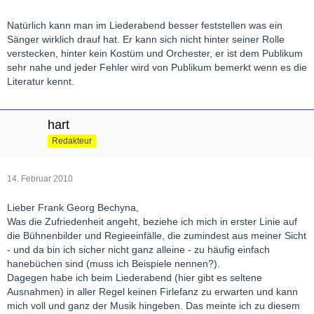
bislang gehört habe (ich gestehe, ich habe den ganzen Zyklus
mir ihm noch nicht gehört), ihn in meiner wertschätzung etwas
Natürlich kann man im Liederabend besser feststellen was ein
nach unten gestuft.
Sänger wirklich drauf hat. Er kann sich nicht hinter seiner Rolle
verstecken, hinter kein Kostüm und Orchester, er ist dem Publikum
sehr nahe und jeder Fehler wird von Publikum bemerkt wenn es die
Mme. Cortese
Literatur kennt.
hart
Redakteur
14. Februar 2010
Lieber Frank Georg Bechyna,
Was die Zufriedenheit angeht, beziehe ich mich in erster Linie auf
die Bühnenbilder und Regieeinfälle, die zumindest aus meiner Sicht
- und da bin ich sicher nicht ganz alleine - zu häufig einfach
hanebüchen sind (muss ich Beispiele nennen?).
Dagegen habe ich beim Liederabend (hier gibt es seltene
Ausnahmen) in aller Regel keinen Firlefanz zu erwarten und kann
mich voll und ganz der Musik hingeben. Das meinte ich zu diesem