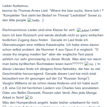
Lieber Audiamus,
kennst du Thomas Arnes Lied: "Where the bee sucks, there lurk I ?
"Kompletter Text steht bei Bedarf im Thread "Liedrätsel" Soviel zu
den little people
:]
Rachmanninovs Lieder sind eine Klasse für sich.
Leider
kann ich kein Russisch und werde deshalb nicht so ganz einfachen
textlichen Zugang dazu finden . Gerade im Lied finde ich
Übersetzungen eine mittlere Katastrophe. Ich habe eines davon
schon selbst probiert: die Nummer 4 aus Opus 4 in englsich: "O
cease thy singing maiden fair" aber der englische Text passt
wirklich nur sehr grenzwertig zu dieser Musik. Was aber tun wenn
man keine kyrillischen Buchstaben lesen kann??????
( In
dieser Literatur finde ich übrigens Anna Netrebko, die hier so viel
Geschmähte hervorragend. Gerade dieses Lied hat mich total
bezaubert-von ihr gesungen auf der Cd "Russian Songs")
Vaughn Williams ist da schon etwas Anderes und ich habe auch
z.B. eine Cd mit herrlichen Liedern von Charles Ives anzubieten.
Oder von Bellini Donizetti, Rossini oder Verdi. Also jede Menge
Arbeit in Sicht!
Was den Humperdinck angeht: leider bisher unbekannt für mich.