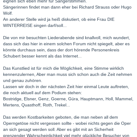
eignen sich eben mehr für Sängerstimmen.
Sängerinnen findet man dann eher bei Richard Strauss oder Hugo
Wolf.
An anderer Stelle wird ja heiß diskutiert, ob eine Frau DIE
WINTERREISE singen darf/soll...
Die von mir besuchten Liederabende sind knallvoll, mich wundert,
dass sich das hier in einem solchen Forum nicht spiegelt, aber es
könnte durchaus sein, dass der dort hörende Personenkreis
Schubert besser kennt als das Internet...
Das Kunstlied ist für mich die Möglichkeit, eine Stimme wirklich
kennenzulernen, Aber man muss sich schon auch die Zeit nehmen
und genau zuhören.
Lassen wir doch in der nächsten Zeit hier einmal Leute auftreten,
die noch aktuell auf dem Podium stehen:
Bostridge, Elsner, Genz, Goerne, Güra, Hauptmann, Holl, Mammel,
Mertens, Quasthoff, Roth, Trekel...
Das werden Kostbarkeiten geboten, die man neben all dem
Operngetöse nicht vergessen sollte - wobei nichts gegen die Oper
an sich gesagt werden soll. Aber es gibt mit an Sicherheit
grenzender Wahrscheinlichkeit viel mehr glückliche Besucher von