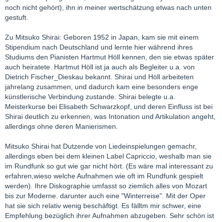
noch nicht gehört), ihn in meiner wertschätzung etwas nach unten
gestuft.
Zu Mitsuko Shirai: Geboren 1952 in Japan, kam sie mit einem
Stipendium nach Deutschland und lernte hier während ihres
Studiums den Pianisten Hartmut Höll kennen, den sie etwas später
auch heiratete. Hartmut Höll ist ja auch als Begleiter u.a. von
Dietrich Fischer_Dieskau bekannt. Shirai und Höll arbeiteten
jahrelang zusammen, und dadurch kam eine besonders enge
künstlerische Verbindung zustande. Shirai belegte u.a.
Meisterkurse bei Elisabeth Schwarzkopf, und deren Einfluss ist bei
Shirai deutlich zu erkennen, was Intonation und Artikulation angeht,
allerdings ohne deren Manierismen.
Mitsuko Shirai hat Dutzende von Liedeinspielungen gemachr,
allerdings eben bei dem kleinen Label Capriccio, weshalb man sie
im Rundfunk so gut wie gar nicht hört. (Es wäre mal interessant zu
erfahren,wieso welche Aufnahmen wie oft im Rundfunk gespielt
werden). Ihre Diskographie umfasst so ziemlich alles von Mozart
bis zur Moderne. darunter auch eine "Winterreise". Mit der Oper
hat sie sich relativ wenig beschäftigt. Es fälltm mir schwer, eine
Empfehlung bezüglich ihrer Aufnahmen abzugeben. Sehr schön ist