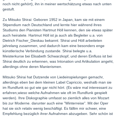
noch nicht gehört), ihn in meiner wertschätzung etwas nach unten
gestuft.
Zu Mitsuko Shirai: Geboren 1952 in Japan, kam sie mit einem
Stipendium nach Deutschland und lernte hier während ihres
Studiums den Pianisten Hartmut Höll kennen, den sie etwas später
auch heiratete. Hartmut Höll ist ja auch als Begleiter u.a. von
Dietrich Fischer_Dieskau bekannt. Shirai und Höll arbeiteten
jahrelang zusammen, und dadurch kam eine besonders enge
künstlerische Verbindung zustande. Shirai belegte u.a.
Meisterkurse bei Elisabeth Schwarzkopf, und deren Einfluss ist bei
Shirai deutlich zu erkennen, was Intonation und Artikulation angeht,
allerdings ohne deren Manierismen.
Mitsuko Shirai hat Dutzende von Liedeinspielungen gemachr,
allerdings eben bei dem kleinen Label Capriccio, weshalb man sie
im Rundfunk so gut wie gar nicht hört. (Es wäre mal interessant zu
erfahren,wieso welche Aufnahmen wie oft im Rundfunk gespielt
werden). Ihre Diskographie umfasst so ziemlich alles von Mozart
bis zur Moderne. darunter auch eine "Winterreise". Mit der Oper
hat sie sich relativ wenig beschäftigt. Es fälltm mir schwer, eine
Empfehlung bezüglich ihrer Aufnahmen abzugeben. Sehr schön ist