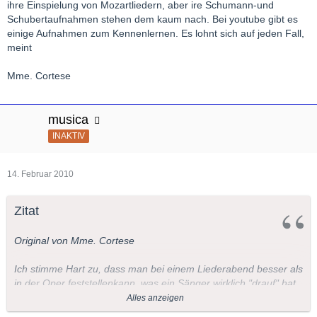
ihre Einspielung von Mozartliedern, aber ire Schumann-und
Schubertaufnahmen stehen dem kaum nach. Bei youtube gibt es
einige Aufnahmen zum Kennenlernen. Es lohnt sich auf jeden Fall,
meint
Mme. Cortese
musica
INAKTIV
14. Februar 2010
Zitat
Original von Mme. Cortese
Ich stimme Hart zu, dass man bei einem Liederabend besser als
in der Oper feststellenkann, was ein Sänger wirklich "drauf" hat,
was Stimmführung, Dynamik und Ausdrucksfähigkeit angeht. So
Alles anzeigen
hat beispielsweise das was ich von J.Kaufmanns "Müllerin"