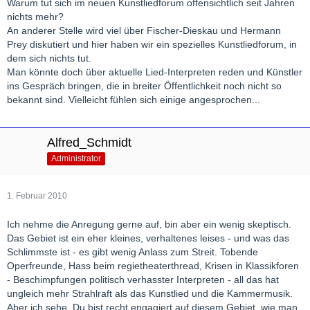
Warum tut sich im neuen Kunstliedforum offensichtlich seit Jahren
nichts mehr?
An anderer Stelle wird viel über Fischer-Dieskau und Hermann
Prey diskutiert und hier haben wir ein spezielles Kunstliedforum, in
dem sich nichts tut.
Man könnte doch über aktuelle Lied-Interpreten reden und Künstler
ins Gespräch bringen, die in breiter Öffentlichkeit noch nicht so
bekannt sind. Vielleicht fühlen sich einige angesprochen...
Alfred_Schmidt
Administrator
1. Februar 2010
Ich nehme die Anregung gerne auf, bin aber ein wenig skeptisch.
Das Gebiet ist ein eher kleines, verhaltenes leises - und was das
Schlimmste ist - es gibt wenig Anlass zum Streit. Tobende
Operfreunde, Hass beim regietheaterthread, Krisen in Klassikforen
- Beschimpfungen politisch verhasster Interpreten - all das hat
ungleich mehr Strahlraft als das Kunstlied und die Kammermusik.
Aber ich sehe, Du bist recht engagiert auf diesem Gebiet, wie man