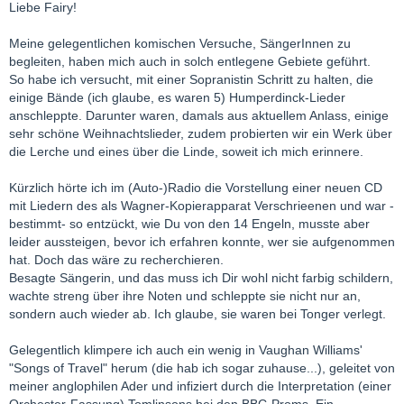
Liebe Fairy!
Meine gelegentlichen komischen Versuche, SängerInnen zu
begleiten, haben mich auch in solch entlegene Gebiete geführt.
So habe ich versucht, mit einer Sopranistin Schritt zu halten, die
einige Bände (ich glaube, es waren 5) Humperdinck-Lieder
anschleppte. Darunter waren, damals aus aktuellem Anlass, einige
sehr schöne Weihnachtslieder, zudem probierten wir ein Werk über
die Lerche und eines über die Linde, soweit ich mich erinnere.
Kürzlich hörte ich im (Auto-)Radio die Vorstellung einer neuen CD
mit Liedern des als Wagner-Kopierapparat Verschrieenen und war -
bestimmt- so entzückt, wie Du von den 14 Engeln, musste aber
leider aussteigen, bevor ich erfahren konnte, wer sie aufgenommen
hat. Doch das wäre zu recherchieren.
Besagte Sängerin, und das muss ich Dir wohl nicht farbig schildern,
wachte streng über ihre Noten und schleppte sie nicht nur an,
sondern auch wieder ab. Ich glaube, sie waren bei Tonger verlegt.
Gelegentlich klimpere ich auch ein wenig in Vaughan Williams'
"Songs of Travel" herum (die hab ich sogar zuhause...), geleitet von
meiner anglophilen Ader und infiziert durch die Interpretation (einer
Orchester-Fassung) Tomlinsons bei den BBC-Proms. Ein