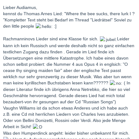
Lieber Audiamus,
kennst du Thomas Arnes Lied: "Where the bee sucks, there lurk I ?
"Kompletter Text steht bei Bedarf im Thread "Liedrätsel" Soviel zu
den little people
:]
Rachmanninovs Lieder sind eine Klasse für sich.
Leider
kann ich kein Russisch und werde deshalb nicht so ganz einfachen
textlichen Zugang dazu finden . Gerade im Lied finde ich
Übersetzungen eine mittlere Katastrophe. Ich habe eines davon
schon selbst probiert: die Nummer 4 aus Opus 4 in englsich: "O
cease thy singing maiden fair" aber der englische Text passt
wirklich nur sehr grenzwertig zu dieser Musik. Was aber tun wenn
man keine kyrillischen Buchstaben lesen kann??????
( In
dieser Literatur finde ich übrigens Anna Netrebko, die hier so viel
Geschmähte hervorragend. Gerade dieses Lied hat mich total
bezaubert-von ihr gesungen auf der Cd "Russian Songs")
Vaughn Williams ist da schon etwas Anderes und ich habe auch
z.B. eine Cd mit herrlichen Liedern von Charles Ives anzubieten.
Oder von Bellini Donizetti, Rossini oder Verdi. Also jede Menge
Arbeit in Sicht!
Was den Humperdinck angeht: leider bisher unbekannt für mich.