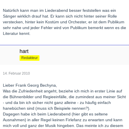
bislang gehört habe (ich gestehe, ich habe den ganzen Zyklus
mir ihm noch nicht gehört), ihn in meiner wertschätzung etwas
Natürlich kann man im Liederabend besser feststellen was ein
nach unten gestuft.
Sänger wirklich drauf hat. Er kann sich nicht hinter seiner Rolle
verstecken, hinter kein Kostüm und Orchester, er ist dem Publikum
sehr nahe und jeder Fehler wird von Publikum bemerkt wenn es die
Mme. Cortese
Literatur kennt.
hart
Redakteur
14. Februar 2010
Lieber Frank Georg Bechyna,
Was die Zufriedenheit angeht, beziehe ich mich in erster Linie auf
die Bühnenbilder und Regieeinfälle, die zumindest aus meiner Sicht
- und da bin ich sicher nicht ganz alleine - zu häufig einfach
hanebüchen sind (muss ich Beispiele nennen?).
Dagegen habe ich beim Liederabend (hier gibt es seltene
Ausnahmen) in aller Regel keinen Firlefanz zu erwarten und kann
mich voll und ganz der Musik hingeben. Das meinte ich zu diesem