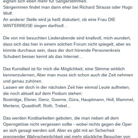
eignen sich eben mehr für Sängerstimmen.
Sängerinnen findet man dann eher bei Richard Strauss oder Hugo
Wolf.
An anderer Stelle wird ja heiß diskutiert, ob eine Frau DIE
WINTERREISE singen darf/soll...
Die von mir besuchten Liederabende sind knallvoll, mich wundert,
dass sich das hier in einem solchen Forum nicht spiegelt, aber es
könnte durchaus sein, dass der dort hörende Personenkreis
Schubert besser kennt als das Internet...
Das Kunstlied ist für mich die Möglichkeit, eine Stimme wirklich
kennenzulernen, Aber man muss sich schon auch die Zeit nehmen
und genau zuhören.
Lassen wir doch in der nächsten Zeit hier einmal Leute auftreten,
die noch aktuell auf dem Podium stehen:
Bostridge, Elsner, Genz, Goerne, Güra, Hauptmann, Holl, Mammel,
Mertens, Quasthoff, Roth, Trekel...
Das werden Kostbarkeiten geboten, die man neben all dem
Operngetöse nicht vergessen sollte - wobei nichts gegen die Oper
an sich gesagt werden soll. Aber es gibt mit an Sicherheit
grenzender Wahrscheinlichkeit viel mehr glückliche Besucher von