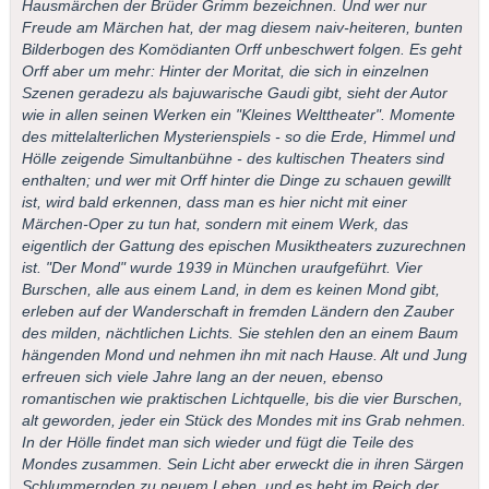
Hausmärchen der Brüder Grimm bezeichnen. Und wer nur
Freude am Märchen hat, der mag diesem naiv-heiteren, bunten
Bilderbogen des Komödianten Orff unbeschwert folgen. Es geht
Orff aber um mehr: Hinter der Moritat, die sich in einzelnen
Szenen geradezu als bajuwarische Gaudi gibt, sieht der Autor
wie in allen seinen Werken ein "Kleines Welttheater". Momente
des mittelalterlichen Mysterienspiels - so die Erde, Himmel und
Hölle zeigende Simultanbühne - des kultischen Theaters sind
enthalten; und wer mit Orff hinter die Dinge zu schauen gewillt
ist, wird bald erkennen, dass man es hier nicht mit einer
Märchen-Oper zu tun hat, sondern mit einem Werk, das
eigentlich der Gattung des epischen Musiktheaters zuzurechnen
ist. "Der Mond" wurde 1939 in München uraufgeführt. Vier
Burschen, alle aus einem Land, in dem es keinen Mond gibt,
erleben auf der Wanderschaft in fremden Ländern den Zauber
des milden, nächtlichen Lichts. Sie stehlen den an einem Baum
hängenden Mond und nehmen ihn mit nach Hause. Alt und Jung
erfreuen sich viele Jahre lang an der neuen, ebenso
romantischen wie praktischen Lichtquelle, bis die vier Burschen,
alt geworden, jeder ein Stück des Mondes mit ins Grab nehmen.
In der Hölle findet man sich wieder und fügt die Teile des
Mondes zusammen. Sein Licht aber erweckt die in ihren Särgen
Schlummernden zu neuem Leben, und es hebt im Reich der