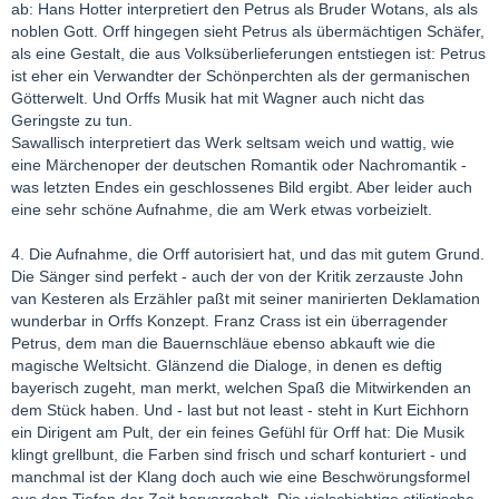
ab: Hans Hotter interpretiert den Petrus als Bruder Wotans, als als
noblen Gott. Orff hingegen sieht Petrus als übermächtigen Schäfer,
als eine Gestalt, die aus Volksüberlieferungen entstiegen ist: Petrus
ist eher ein Verwandter der Schönperchten als der germanischen
Götterwelt. Und Orffs Musik hat mit Wagner auch nicht das
Geringste zu tun.
Sawallisch interpretiert das Werk seltsam weich und wattig, wie
eine Märchenoper der deutschen Romantik oder Nachromantik -
was letzten Endes ein geschlossenes Bild ergibt. Aber leider auch
eine sehr schöne Aufnahme, die am Werk etwas vorbeizielt.
4. Die Aufnahme, die Orff autorisiert hat, und das mit gutem Grund.
Die Sänger sind perfekt - auch der von der Kritik zerzauste John
van Kesteren als Erzähler paßt mit seiner manirierten Deklamation
wunderbar in Orffs Konzept. Franz Crass ist ein überragender
Petrus, dem man die Bauernschläue ebenso abkauft wie die
magische Weltsicht. Glänzend die Dialoge, in denen es deftig
bayerisch zugeht, man merkt, welchen Spaß die Mitwirkenden an
dem Stück haben. Und - last but not least - steht in Kurt Eichhorn
ein Dirigent am Pult, der ein feines Gefühl für Orff hat: Die Musik
klingt grellbunt, die Farben sind frisch und scharf konturiert - und
manchmal ist der Klang doch auch wie eine Beschwörungsformel