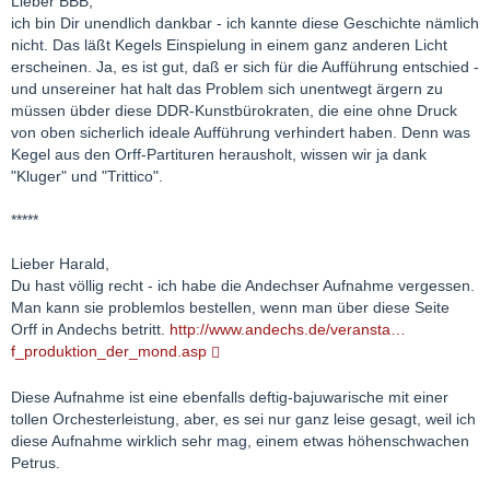
Lieber BBB,
ich bin Dir unendlich dankbar - ich kannte diese Geschichte nämlich
nicht. Das läßt Kegels Einspielung in einem ganz anderen Licht
erscheinen. Ja, es ist gut, daß er sich für die Aufführung entschied -
und unsereiner hat halt das Problem sich unentwegt ärgern zu
müssen übder diese DDR-Kunstbürokraten, die eine ohne Druck
von oben sicherlich ideale Aufführung verhindert haben. Denn was
Kegel aus den Orff-Partituren herausholt, wissen wir ja dank
"Kluger" und "Trittico".
*****
Lieber Harald,
Du hast völlig recht - ich habe die Andechser Aufnahme vergessen.
Man kann sie problemlos bestellen, wenn man über diese Seite
Orff in Andechs betritt.
http://www.andechs.de/veransta…
f_produktion_der_mond.asp
Diese Aufnahme ist eine ebenfalls deftig-bajuwarische mit einer
tollen Orchesterleistung, aber, es sei nur ganz leise gesagt, weil ich
diese Aufnahme wirklich sehr mag, einem etwas höhenschwachen
Petrus.