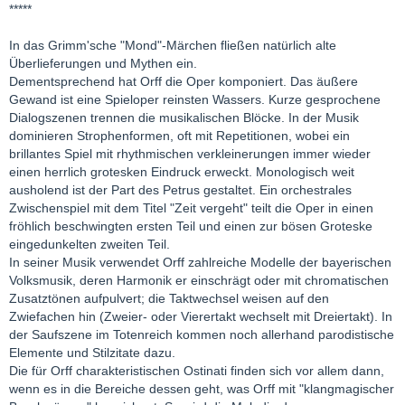
*****
In das Grimm'sche "Mond"-Märchen fließen natürlich alte
Überlieferungen und Mythen ein.
Dementsprechend hat Orff die Oper komponiert. Das äußere
Gewand ist eine Spieloper reinsten Wassers. Kurze gesprochene
Dialogszenen trennen die musikalischen Blöcke. In der Musik
dominieren Strophenformen, oft mit Repetitionen, wobei ein
brillantes Spiel mit rhythmischen verkleinerungen immer wieder
einen herrlich grotesken Eindruck erweckt. Monologisch weit
ausholend ist der Part des Petrus gestaltet. Ein orchestrales
Zwischenspiel mit dem Titel "Zeit vergeht" teilt die Oper in einen
fröhlich beschwingten ersten Teil und einen zur bösen Groteske
eingedunkelten zweiten Teil.
In seiner Musik verwendet Orff zahlreiche Modelle der bayerischen
Volksmusik, deren Harmonik er einschrägt oder mit chromatischen
Zusatztönen aufpulvert; die Taktwechsel weisen auf den
Zwiefachen hin (Zweier- oder Vierertakt wechselt mit Dreiertakt). In
der Saufszene im Totenreich kommen noch allerhand parodistische
Elemente und Stilzitate dazu.
Die für Orff charakteristischen Ostinati finden sich vor allem dann,
wenn es in die Bereiche dessen geht, was Orff mit "klangmagischer