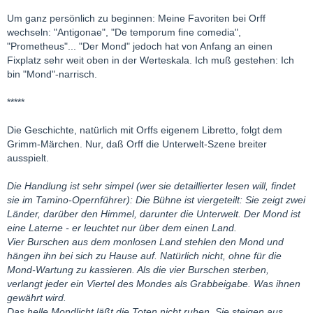
Um ganz persönlich zu beginnen: Meine Favoriten bei Orff
wechseln: "Antigonae", "De temporum fine comedia",
"Prometheus"... "Der Mond" jedoch hat von Anfang an einen
Fixplatz sehr weit oben in der Werteskala. Ich muß gestehen: Ich
bin "Mond"-narrisch.
*****
Die Geschichte, natürlich mit Orffs eigenem Libretto, folgt dem
Grimm-Märchen. Nur, daß Orff die Unterwelt-Szene breiter
ausspielt.
Die Handlung ist sehr simpel (wer sie detaillierter lesen will, findet
sie im Tamino-Opernführer): Die Bühne ist viergeteilt: Sie zeigt zwei
Länder, darüber den Himmel, darunter die Unterwelt. Der Mond ist
eine Laterne - er leuchtet nur über dem einen Land.
Vier Burschen aus dem monlosen Land stehlen den Mond und
hängen ihn bei sich zu Hause auf. Natürlich nicht, ohne für die
Mond-Wartung zu kassieren. Als die vier Burschen sterben,
verlangt jeder ein Viertel des Mondes als Grabbeigabe. Was ihnen
gewährt wird.
Das helle Mondlicht läßt die Toten nicht ruhen. Sie steigen aus