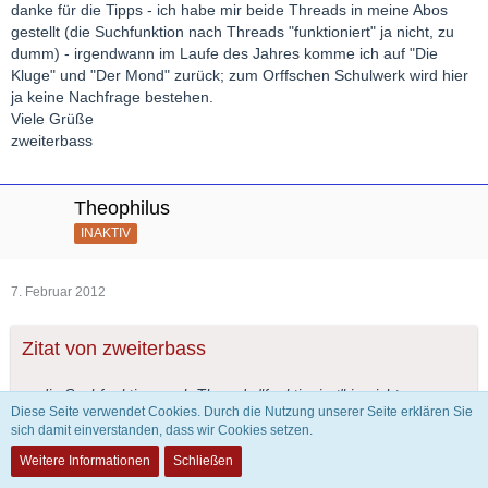
danke für die Tipps - ich habe mir beide Threads in meine Abos
gestellt (die Suchfunktion nach Threads "funktioniert" ja nicht, zu
dumm) - irgendwann im Laufe des Jahres komme ich auf "Die
Kluge" und "Der Mond" zurück; zum Orffschen Schulwerk wird hier
ja keine Nachfrage bestehen.
Viele Grüße
zweiterbass
Theophilus
INAKTIV
7. Februar 2012
Zitat von zweiterbass
... die Suchfunktion nach Threads "funktioniert" ja nicht, zu
Diese Seite verwendet Cookies. Durch die Nutzung unserer Seite erklären Sie
dumm ...
sich damit einverstanden, dass wir Cookies setzen.
Weitere Informationen
Schließen
Aber nur dann, wenn man sich permanent der Erkenntnis