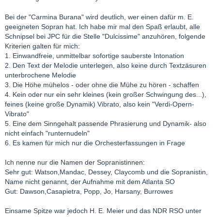
Bei der "Carmina Burana" wird deutlich, wer einen dafür m. E.
geeigneten Sopran hat. Ich habe mir mal den Spaß erlaubt, alle
Schnipsel bei JPC für die Stelle "Dulcissime" anzuhören, folgende
Kriterien galten für mich:
1. Einwandfreie, unmittelbar sofortige sauberste Intonation
2. Den Text der Melodie unterlegen, also keine durch Textzäsuren
unterbrochene Melodie
3. Die Höhe mühelos - oder ohne die Mühe zu hören - schaffen
4. Kein oder nur ein sehr kleines (kein großer Schwingung des...),
feines (keine große Dynamik) Vibrato, also kein "Verdi-Opern-
Vibrato"
5. Eine dem Sinngehalt passende Phrasierung und Dynamik- also
nicht einfach "runternudeln"
6. Es kamen für mich nur die Orchesterfassungen in Frage
Ich nenne nur die Namen der Sopranistinnen:
Sehr gut: Watson,Mandac, Dessey, Claycomb und die Sopranistin,
Name nicht genannt, der Aufnahme mit dem Atlanta SO
Gut: Dawson,Casapietra, Popp, Jo, Harsany, Burrowes
Einsame Spitze war jedoch H. E. Meier und das NDR RSO unter