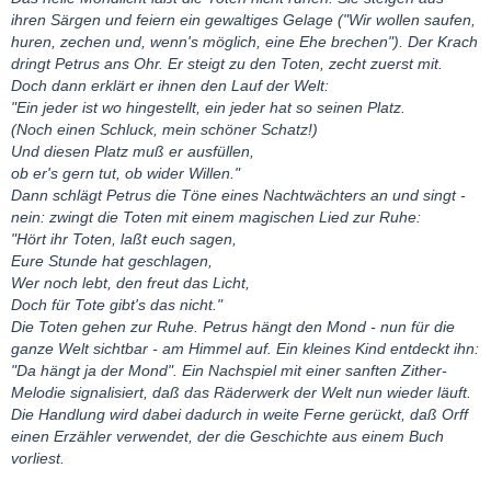
ihren Särgen und feiern ein gewaltiges Gelage ("Wir wollen saufen,
huren, zechen und, wenn's möglich, eine Ehe brechen"). Der Krach
dringt Petrus ans Ohr. Er steigt zu den Toten, zecht zuerst mit.
Doch dann erklärt er ihnen den Lauf der Welt:
"Ein jeder ist wo hingestellt, ein jeder hat so seinen Platz.
(Noch einen Schluck, mein schöner Schatz!)
Und diesen Platz muß er ausfüllen,
ob er's gern tut, ob wider Willen."
Dann schlägt Petrus die Töne eines Nachtwächters an und singt -
nein: zwingt die Toten mit einem magischen Lied zur Ruhe:
"Hört ihr Toten, laßt euch sagen,
Eure Stunde hat geschlagen,
Wer noch lebt, den freut das Licht,
Doch für Tote gibt's das nicht."
Die Toten gehen zur Ruhe. Petrus hängt den Mond - nun für die
ganze Welt sichtbar - am Himmel auf. Ein kleines Kind entdeckt ihn:
"Da hängt ja der Mond". Ein Nachspiel mit einer sanften Zither-
Melodie signalisiert, daß das Räderwerk der Welt nun wieder läuft.
Die Handlung wird dabei dadurch in weite Ferne gerückt, daß Orff
einen Erzähler verwendet, der die Geschichte aus einem Buch
vorliest.