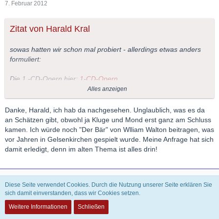
7. Februar 2012
Zitat von Harald Kral
sowas hatten wir schon mal probiert - allerdings etwas anders
formuliert:
Die 1 -CD-Opern hier:
1-CD-Opern
Alles anzeigen
LG
Danke, Harald, ich hab da nachgesehen. Unglaublich, was es da
an Schätzen gibt, obwohl ja Kluge und Mond erst ganz am Schluss
kamen. Ich würde noch "Der Bär" von Wlliam Walton beitragen, was
vor Jahren in Gelsenkirchen gespielt wurde. Meine Anfrage hat sich
damit erledigt, denn im alten Thema ist alles drin!
Theophilus
Diese Seite verwendet Cookies. Durch die Nutzung unserer Seite erklären Sie
INAKTIV
sich damit einverstanden, dass wir Cookies setzen.
Weitere Informationen
Schließen
8. Februar 2012