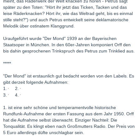
meint, das Räderwerk der Welt knacken zu hören - Petrus sagt
später zu den Toten: "Hört ihr jetzt das Ticken, Tacken und das
leise Räderknacken? Hört ihr, wie das Weltrad geht, bis es einmal
stille steht?") und auch Petrus entwickelt seine deklamatorische
Melodik über ostinatem Klanggrund.
Uraufgeführt wurde "Der Mond" 1939 an der Bayerischen
Staatsoper in München. In den 60er-Jahren komponiert Orff den
bis dahin gesprochenen Trinkspruch des Petrus zum Trinklied aus.
*****
"Der Mond" ist erstaunlich gut bedacht worden von den Labels. Es
gibt derzeit folgende Aufnahmen:
1.
2.
3.
4.
1. ist eine sehr schöne und temperamentvolle historische
Rundfunk-Aufnahme der ersten Fassung aus dem Jahr 1950. Orff
hat die Aufnahme selbst überwacht. Einziger Nachteil: Die
Tonqualität. Es klingt eben nach Großmutters Radio. Der Preis von
5 Euro allerdings düfte unschlagbar sein.