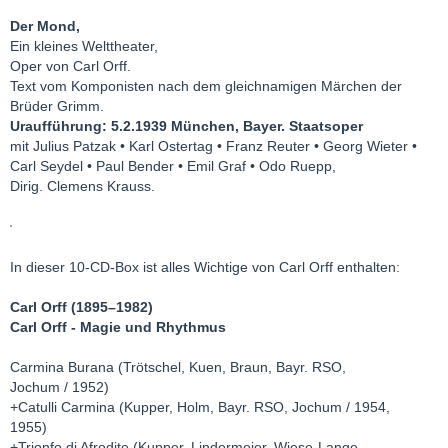
Der Mond,
Ein kleines Welttheater,
Oper von Carl Orff.
Text vom Komponisten nach dem gleichnamigen Märchen der
Brüder Grimm.
Uraufführung: 5.2.1939 München, Bayer. Staatsoper
mit Julius Patzak • Karl Ostertag • Franz Reuter • Georg Wieter •
Carl Seydel • Paul Bender • Emil Graf • Odo Ruepp,
Dirig. Clemens Krauss.
In dieser 10-CD-Box ist alles Wichtige von Carl Orff enthalten:
Carl Orff (1895–1982)
Carl Orff - Magie und Rhythmus
Carmina Burana (Trötschel, Kuen, Braun, Bayr. RSO,
Jochum / 1952)
+Catulli Carmina (Kupper, Holm, Bayr. RSO, Jochum / 1954,
1955)
+Trionfo di Afrodite (Kupper, Lindermeier, Wiese-Lange,