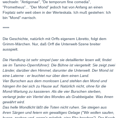
wechseln: "Antigonae", "De temporum fine comedia",
"Prometheus"... "Der Mond" jedoch hat von Anfang an einen
Fixplatz sehr weit oben in der Werteskala. Ich muß gestehen: Ich
bin "Mond"-narrisch.
*****
Die Geschichte, natürlich mit Orffs eigenem Libretto, folgt dem
Grimm-Märchen. Nur, daß Orff die Unterwelt-Szene breiter
ausspielt.
Die Handlung ist sehr simpel (wer sie detaillierter lesen will, findet
sie im Tamino-Opernführer): Die Bühne ist viergeteilt: Sie zeigt zwei
Länder, darüber den Himmel, darunter die Unterwelt. Der Mond ist
eine Laterne - er leuchtet nur über dem einen Land.
Vier Burschen aus dem monlosen Land stehlen den Mond und
hängen ihn bei sich zu Hause auf. Natürlich nicht, ohne für die
Mond-Wartung zu kassieren. Als die vier Burschen sterben,
verlangt jeder ein Viertel des Mondes als Grabbeigabe. Was ihnen
gewährt wird.
Das helle Mondlicht läßt die Toten nicht ruhen. Sie steigen aus
ihren Särgen und feiern ein gewaltiges Gelage ("Wir wollen saufen,
huren, zechen und, wenn's möglich, eine Ehe brechen"). Der Krach