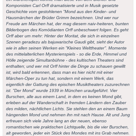
Komponisten Carl Orff dramatisierte und in Musik gesetzte
Geschichte vom gestohlenen "Mond aus den Kinder- und
Hausmärchen der Brüder Grimm bezeichnen. Und wer nur
Freude am Märchen hat, der mag diesem naiv-heiteren, bunten
Bilderbogen des Komödianten Orff unbeschwert folgen. Es geht
Orff aber um mehr: Hinter der Moritat, die sich in einzelnen
Szenen geradezu als bajuwarische Gaudi gibt, sieht der Autor
wie in allen seinen Werken ein "Kleines Welttheater". Momente
des mittelalterlichen Mysterienspiels - so die Erde, Himmel und
Hölle zeigende Simultanbühne - des kultischen Theaters sind
enthalten; und wer mit Orff hinter die Dinge zu schauen gewillt
ist, wird bald erkennen, dass man es hier nicht mit einer
Märchen-Oper zu tun hat, sondern mit einem Werk, das
eigentlich der Gattung des epischen Musiktheaters zuzurechnen
ist. "Der Mond" wurde 1939 in München uraufgeführt. Vier
Burschen, alle aus einem Land, in dem es keinen Mond gibt,
erleben auf der Wanderschaft in fremden Ländern den Zauber
des milden, nächtlichen Lichts. Sie stehlen den an einem Baum
hängenden Mond und nehmen ihn mit nach Hause. Alt und Jung
erfreuen sich viele Jahre lang an der neuen, ebenso
romantischen wie praktischen Lichtquelle, bis die vier Burschen,
alt geworden, jeder ein Stück des Mondes mit ins Grab nehmen.