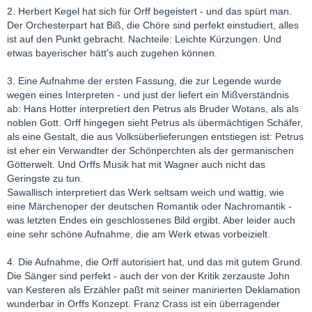
2. Herbert Kegel hat sich für Orff begeistert - und das spürt man.
Der Orchesterpart hat Biß, die Chöre sind perfekt einstudiert, alles
ist auf den Punkt gebracht. Nachteile: Leichte Kürzungen. Und
etwas bayerischer hätt's auch zugehen können.
3. Eine Aufnahme der ersten Fassung, die zur Legende wurde
wegen eines Interpreten - und just der liefert ein Mißverständnis
ab: Hans Hotter interpretiert den Petrus als Bruder Wotans, als als
noblen Gott. Orff hingegen sieht Petrus als übermächtigen Schäfer,
als eine Gestalt, die aus Volksüberlieferungen entstiegen ist: Petrus
ist eher ein Verwandter der Schönperchten als der germanischen
Götterwelt. Und Orffs Musik hat mit Wagner auch nicht das
Geringste zu tun.
Sawallisch interpretiert das Werk seltsam weich und wattig, wie
eine Märchenoper der deutschen Romantik oder Nachromantik -
was letzten Endes ein geschlossenes Bild ergibt. Aber leider auch
eine sehr schöne Aufnahme, die am Werk etwas vorbeizielt.
4. Die Aufnahme, die Orff autorisiert hat, und das mit gutem Grund.
Die Sänger sind perfekt - auch der von der Kritik zerzauste John
van Kesteren als Erzähler paßt mit seiner manirierten Deklamation
wunderbar in Orffs Konzept. Franz Crass ist ein überragender