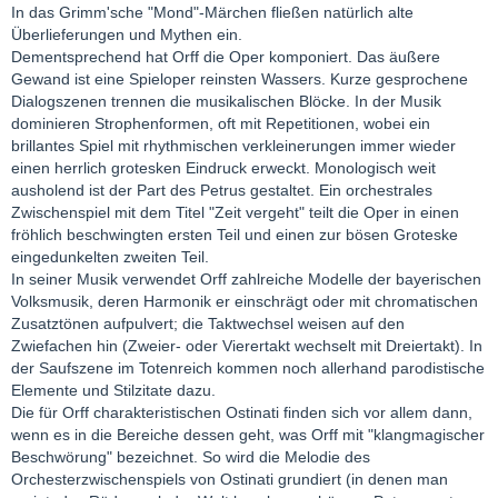
In das Grimm'sche "Mond"-Märchen fließen natürlich alte
Überlieferungen und Mythen ein.
Dementsprechend hat Orff die Oper komponiert. Das äußere
Gewand ist eine Spieloper reinsten Wassers. Kurze gesprochene
Dialogszenen trennen die musikalischen Blöcke. In der Musik
dominieren Strophenformen, oft mit Repetitionen, wobei ein
brillantes Spiel mit rhythmischen verkleinerungen immer wieder
einen herrlich grotesken Eindruck erweckt. Monologisch weit
ausholend ist der Part des Petrus gestaltet. Ein orchestrales
Zwischenspiel mit dem Titel "Zeit vergeht" teilt die Oper in einen
fröhlich beschwingten ersten Teil und einen zur bösen Groteske
eingedunkelten zweiten Teil.
In seiner Musik verwendet Orff zahlreiche Modelle der bayerischen
Volksmusik, deren Harmonik er einschrägt oder mit chromatischen
Zusatztönen aufpulvert; die Taktwechsel weisen auf den
Zwiefachen hin (Zweier- oder Vierertakt wechselt mit Dreiertakt). In
der Saufszene im Totenreich kommen noch allerhand parodistische
Elemente und Stilzitate dazu.
Die für Orff charakteristischen Ostinati finden sich vor allem dann,
wenn es in die Bereiche dessen geht, was Orff mit "klangmagischer
Beschwörung" bezeichnet. So wird die Melodie des
Orchesterzwischenspiels von Ostinati grundiert (in denen man