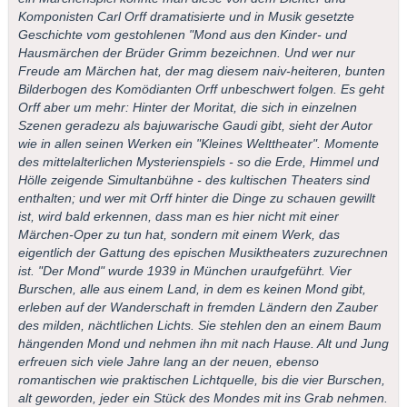
Komponisten Carl Orff dramatisierte und in Musik gesetzte
Geschichte vom gestohlenen "Mond aus den Kinder- und
Hausmärchen der Brüder Grimm bezeichnen. Und wer nur
Freude am Märchen hat, der mag diesem naiv-heiteren, bunten
Bilderbogen des Komödianten Orff unbeschwert folgen. Es geht
Orff aber um mehr: Hinter der Moritat, die sich in einzelnen
Szenen geradezu als bajuwarische Gaudi gibt, sieht der Autor
wie in allen seinen Werken ein "Kleines Welttheater". Momente
des mittelalterlichen Mysterienspiels - so die Erde, Himmel und
Hölle zeigende Simultanbühne - des kultischen Theaters sind
enthalten; und wer mit Orff hinter die Dinge zu schauen gewillt
ist, wird bald erkennen, dass man es hier nicht mit einer
Märchen-Oper zu tun hat, sondern mit einem Werk, das
eigentlich der Gattung des epischen Musiktheaters zuzurechnen
ist. "Der Mond" wurde 1939 in München uraufgeführt. Vier
Burschen, alle aus einem Land, in dem es keinen Mond gibt,
erleben auf der Wanderschaft in fremden Ländern den Zauber
des milden, nächtlichen Lichts. Sie stehlen den an einem Baum
hängenden Mond und nehmen ihn mit nach Hause. Alt und Jung
erfreuen sich viele Jahre lang an der neuen, ebenso
romantischen wie praktischen Lichtquelle, bis die vier Burschen,
alt geworden, jeder ein Stück des Mondes mit ins Grab nehmen.