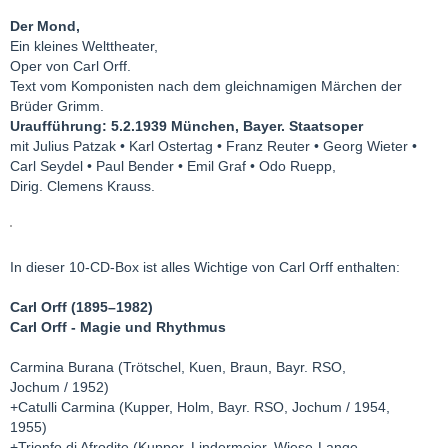
Der Mond,
Ein kleines Welttheater,
Oper von Carl Orff.
Text vom Komponisten nach dem gleichnamigen Märchen der
Brüder Grimm.
Uraufführung: 5.2.1939 München, Bayer. Staatsoper
mit Julius Patzak • Karl Ostertag • Franz Reuter • Georg Wieter •
Carl Seydel • Paul Bender • Emil Graf • Odo Ruepp,
Dirig. Clemens Krauss.
In dieser 10-CD-Box ist alles Wichtige von Carl Orff enthalten:
Carl Orff (1895–1982)
Carl Orff - Magie und Rhythmus
Carmina Burana (Trötschel, Kuen, Braun, Bayr. RSO,
Jochum / 1952)
+Catulli Carmina (Kupper, Holm, Bayr. RSO, Jochum / 1954,
1955)
+Trionfo di Afrodite (Kupper, Lindermeier, Wiese-Lange,