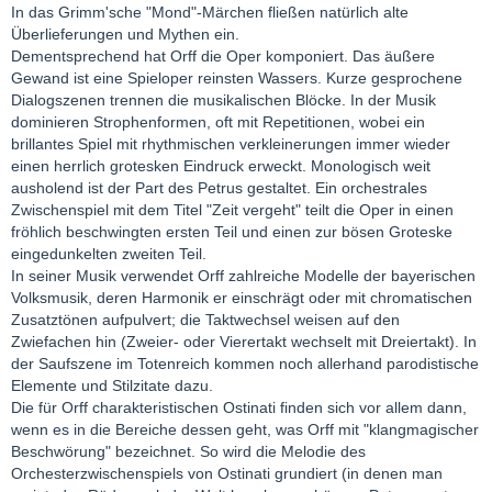
In das Grimm'sche "Mond"-Märchen fließen natürlich alte
Überlieferungen und Mythen ein.
Dementsprechend hat Orff die Oper komponiert. Das äußere
Gewand ist eine Spieloper reinsten Wassers. Kurze gesprochene
Dialogszenen trennen die musikalischen Blöcke. In der Musik
dominieren Strophenformen, oft mit Repetitionen, wobei ein
brillantes Spiel mit rhythmischen verkleinerungen immer wieder
einen herrlich grotesken Eindruck erweckt. Monologisch weit
ausholend ist der Part des Petrus gestaltet. Ein orchestrales
Zwischenspiel mit dem Titel "Zeit vergeht" teilt die Oper in einen
fröhlich beschwingten ersten Teil und einen zur bösen Groteske
eingedunkelten zweiten Teil.
In seiner Musik verwendet Orff zahlreiche Modelle der bayerischen
Volksmusik, deren Harmonik er einschrägt oder mit chromatischen
Zusatztönen aufpulvert; die Taktwechsel weisen auf den
Zwiefachen hin (Zweier- oder Vierertakt wechselt mit Dreiertakt). In
der Saufszene im Totenreich kommen noch allerhand parodistische
Elemente und Stilzitate dazu.
Die für Orff charakteristischen Ostinati finden sich vor allem dann,
wenn es in die Bereiche dessen geht, was Orff mit "klangmagischer
Beschwörung" bezeichnet. So wird die Melodie des
Orchesterzwischenspiels von Ostinati grundiert (in denen man