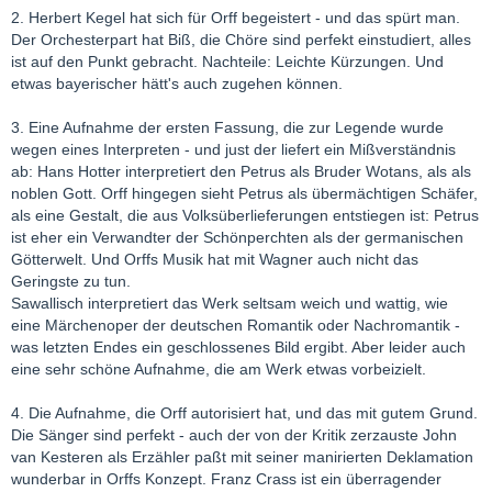
2. Herbert Kegel hat sich für Orff begeistert - und das spürt man.
Der Orchesterpart hat Biß, die Chöre sind perfekt einstudiert, alles
ist auf den Punkt gebracht. Nachteile: Leichte Kürzungen. Und
etwas bayerischer hätt's auch zugehen können.
3. Eine Aufnahme der ersten Fassung, die zur Legende wurde
wegen eines Interpreten - und just der liefert ein Mißverständnis
ab: Hans Hotter interpretiert den Petrus als Bruder Wotans, als als
noblen Gott. Orff hingegen sieht Petrus als übermächtigen Schäfer,
als eine Gestalt, die aus Volksüberlieferungen entstiegen ist: Petrus
ist eher ein Verwandter der Schönperchten als der germanischen
Götterwelt. Und Orffs Musik hat mit Wagner auch nicht das
Geringste zu tun.
Sawallisch interpretiert das Werk seltsam weich und wattig, wie
eine Märchenoper der deutschen Romantik oder Nachromantik -
was letzten Endes ein geschlossenes Bild ergibt. Aber leider auch
eine sehr schöne Aufnahme, die am Werk etwas vorbeizielt.
4. Die Aufnahme, die Orff autorisiert hat, und das mit gutem Grund.
Die Sänger sind perfekt - auch der von der Kritik zerzauste John
van Kesteren als Erzähler paßt mit seiner manirierten Deklamation
wunderbar in Orffs Konzept. Franz Crass ist ein überragender