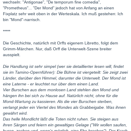
wechseln: "Antigonae", "De temporum fine comedia",
"Prometheus"... "Der Mond" jedoch hat von Anfang an einen
Fixplatz sehr weit oben in der Werteskala. Ich muß gestehen: Ich
bin "Mond"-narrisch.
*****
Die Geschichte, natürlich mit Orffs eigenem Libretto, folgt dem
Grimm-Märchen. Nur, daß Orff die Unterwelt-Szene breiter
ausspielt.
Die Handlung ist sehr simpel (wer sie detaillierter lesen will, findet
sie im Tamino-Opernführer): Die Bühne ist viergeteilt: Sie zeigt zwei
Länder, darüber den Himmel, darunter die Unterwelt. Der Mond ist
eine Laterne - er leuchtet nur über dem einen Land.
Vier Burschen aus dem monlosen Land stehlen den Mond und
hängen ihn bei sich zu Hause auf. Natürlich nicht, ohne für die
Mond-Wartung zu kassieren. Als die vier Burschen sterben,
verlangt jeder ein Viertel des Mondes als Grabbeigabe. Was ihnen
gewährt wird.
Das helle Mondlicht läßt die Toten nicht ruhen. Sie steigen aus
ihren Särgen und feiern ein gewaltiges Gelage ("Wir wollen saufen,
huren, zechen und, wenn's möglich, eine Ehe brechen"). Der Krach