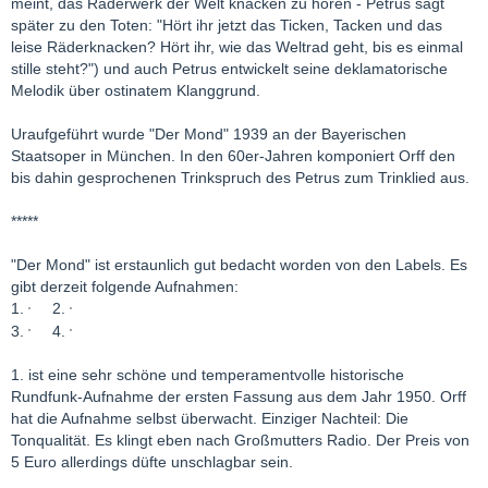
meint, das Räderwerk der Welt knacken zu hören - Petrus sagt
später zu den Toten: "Hört ihr jetzt das Ticken, Tacken und das
leise Räderknacken? Hört ihr, wie das Weltrad geht, bis es einmal
stille steht?") und auch Petrus entwickelt seine deklamatorische
Melodik über ostinatem Klanggrund.
Uraufgeführt wurde "Der Mond" 1939 an der Bayerischen
Staatsoper in München. In den 60er-Jahren komponiert Orff den
bis dahin gesprochenen Trinkspruch des Petrus zum Trinklied aus.
*****
"Der Mond" ist erstaunlich gut bedacht worden von den Labels. Es
gibt derzeit folgende Aufnahmen:
1.
2.
3.
4.
1. ist eine sehr schöne und temperamentvolle historische
Rundfunk-Aufnahme der ersten Fassung aus dem Jahr 1950. Orff
hat die Aufnahme selbst überwacht. Einziger Nachteil: Die
Tonqualität. Es klingt eben nach Großmutters Radio. Der Preis von
5 Euro allerdings düfte unschlagbar sein.