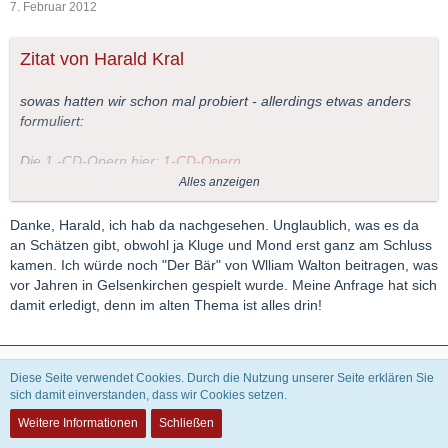
7. Februar 2012
Zitat von Harald Kral
sowas hatten wir schon mal probiert - allerdings etwas anders
formuliert:
Die 1 -CD-Opern hier:
1-CD-Opern
Alles anzeigen
LG
Danke, Harald, ich hab da nachgesehen. Unglaublich, was es da
an Schätzen gibt, obwohl ja Kluge und Mond erst ganz am Schluss
kamen. Ich würde noch "Der Bär" von Wlliam Walton beitragen, was
vor Jahren in Gelsenkirchen gespielt wurde. Meine Anfrage hat sich
damit erledigt, denn im alten Thema ist alles drin!
Theophilus
Diese Seite verwendet Cookies. Durch die Nutzung unserer Seite erklären Sie
INAKTIV
sich damit einverstanden, dass wir Cookies setzen.
Weitere Informationen
Schließen
8. Februar 2012