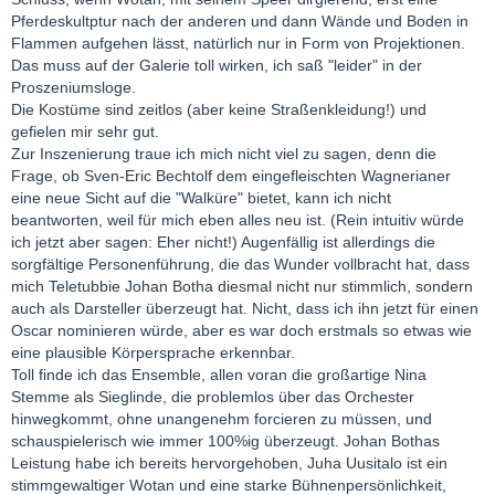
Pferdeskultptur nach der anderen und dann Wände und Boden in
Flammen aufgehen lässt, natürlich nur in Form von Projektionen.
Das muss auf der Galerie toll wirken, ich saß "leider" in der
Proszeniumsloge.
Die Kostüme sind zeitlos (aber keine Straßenkleidung!) und
gefielen mir sehr gut.
Zur Inszenierung traue ich mich nicht viel zu sagen, denn die
Frage, ob Sven-Eric Bechtolf dem eingefleischten Wagnerianer
eine neue Sicht auf die "Walküre" bietet, kann ich nicht
beantworten, weil für mich eben alles neu ist. (Rein intuitiv würde
ich jetzt aber sagen: Eher nicht!) Augenfällig ist allerdings die
sorgfältige Personenführung, die das Wunder vollbracht hat, dass
mich Teletubbie Johan Botha diesmal nicht nur stimmlich, sondern
auch als Darsteller überzeugt hat. Nicht, dass ich ihn jetzt für einen
Oscar nominieren würde, aber es war doch erstmals so etwas wie
eine plausible Körpersprache erkennbar.
Toll finde ich das Ensemble, allen voran die großartige Nina
Stemme als Sieglinde, die problemlos über das Orchester
hinwegkommt, ohne unangenehm forcieren zu müssen, und
schauspielerisch wie immer 100%ig überzeugt. Johan Bothas
Leistung habe ich bereits hervorgehoben, Juha Uusitalo ist ein
stimmgewaltiger Wotan und eine starke Bühnenpersönlichkeit,