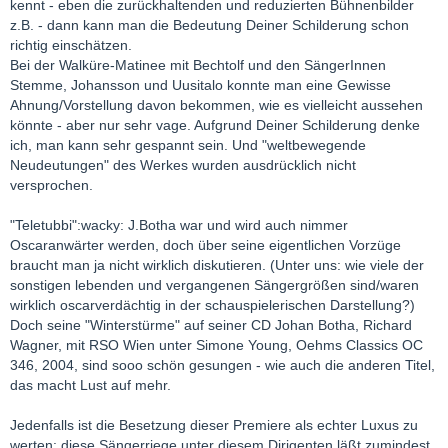
kennt - eben die zurückhaltenden und reduzierten Bühnenbilder
z.B. - dann kann man die Bedeutung Deiner Schilderung schon
richtig einschätzen.
Bei der Walküre-Matinee mit Bechtolf und den SängerInnen
Stemme, Johansson und Uusitalo konnte man eine Gewisse
Ahnung/Vorstellung davon bekommen, wie es vielleicht aussehen
könnte - aber nur sehr vage. Aufgrund Deiner Schilderung denke
ich, man kann sehr gespannt sein. Und "weltbewegende
Neudeutungen" des Werkes wurden ausdrücklich nicht
versprochen.
"Teletubbi":wacky: J.Botha war und wird auch nimmer
Oscaranwärter werden, doch über seine eigentlichen Vorzüge
braucht man ja nicht wirklich diskutieren. (Unter uns: wie viele der
sonstigen lebenden und vergangenen Sängergrößen sind/waren
wirklich oscarverdächtig in der schauspielerischen Darstellung?)
Doch seine "Winterstürme" auf seiner CD Johan Botha, Richard
Wagner, mit RSO Wien unter Simone Young, Oehms Classics OC
346, 2004, sind sooo schön gesungen - wie auch die anderen Titel,
das macht Lust auf mehr.
Jedenfalls ist die Besetzung dieser Premiere als echter Luxus zu
werten: diese Sängerriege unter diesem Dirigenten läßt zumindest