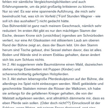
fehlen mir sämtliche Vergleichsmöglichkeiten und auch
Erfahrungswerte, um da jetzt großartig kritisieren zu können.
Nur so viel: Es war eine spannende Auführung, die mich sehr
beeindruckt hat, was ich im Vorfeld ("Fünf Stunden Wagner - wie
soll ich das aushalten!") nicht gedacht hätte.
Das Bühnenbild ist ganz nach meinem Geschmack, nämlich sehr
reduziert: Im ersten Akt gibt es nur den mächtigen Stamm der
Esche, dessen Krone sich (unsichtbar) irgendwo am Schnürboden
verliert, nur eine Art Glaskasten mit stilisiertem Laub am oberen
Rand der Bühne zeigt an, dass der Baum lebt. Um den Stamm
herum sind Tische gebaut, drei Sessel stehen davor, das ist alles.
Boden und Wände sind in einem Eisblau gehalten, daran ändert
sich bis zum Schluss nichts.
Im 2. Akt suggerieren viele Baumstämme einen Wald, dazwischen
stehen einige Eisenbetten mit Puppen (Kinder) und
scherenschnittartig gefertigten Holzpferden.
Im 3. Akt stehen lebensgroße Pferdeskulpturen auf der Bühne, die
allerdings ins Spiel nicht einbezogen werden. Weiß gekleidete und
geschminkte Statisten mimen die Rösser der Walküren, ich habe
sie anfangs für die gefallenen Krieger gehalten, die von der
Walstatt aufgelesen werden, erst allmählich dämmerte mir, dass es
eben Pferde sein sollen. (Oder doch nicht??) Einrucksvoll ist der
Schluss, wenn Wotan, mit seinem Speer dirgierend, erst eine