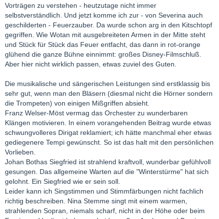
Vorträgen zu verstehen - heutzutage nicht immer
selbstverständlich. Und jetzt komme ich zur - von Severina auch
geschilderten - Feuerzauber. Da wurde schon arg in den Kitschtopf
gegriffen. Wie Wotan mit ausgebreiteten Armen in der Mitte steht
und Stück für Stück das Feuer entfacht, das dann in rot-orange
glühend die ganze Bühne einnimmt: großes Disney-Filmschluß.
Aber hier nicht wirklich passen, etwas zuviel des Guten.
Die musikalische und sängerischen Leistungen sind erstklassig bis
sehr gut, wenn man den Bläsern (diesmal nicht die Hörner sondern
die Trompeten) von einigen Mißgriffen absieht.
Franz Welser-Möst vermag das Orchester zu wunderbaren
Klängen motivieren. In einem vorangehenden Beitrag wurde etwas
schwungvolleres Dirigat reklamiert; ich hätte manchmal eher etwas
gediegenere Tempi gewünscht. So ist das halt mit den persönlichen
Vorlieben.
Johan Bothas Siegfried ist strahlend kraftvoll, wunderbar gefühlvoll
gesungen. Das allgemeine Warten auf die "Winterstürme" hat sich
gelohnt. Ein Siegfried wie er sein soll.
Leider kann ich Singstimmen und Stimmfärbungen nicht fachlich
richtig beschreiben. Nina Stemme singt mit einem warmen,
strahlenden Sopran, niemals scharf, nicht in der Höhe oder beim