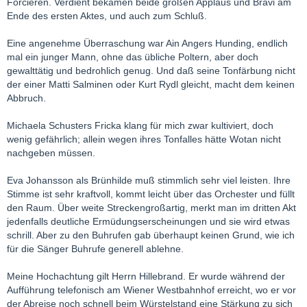
Forcieren. Verdient bekamen beide großen Applaus und Bravi am
Ende des ersten Aktes, und auch zum Schluß.
Eine angenehme Überraschung war Ain Angers Hunding, endlich
mal ein junger Mann, ohne das übliche Poltern, aber doch
gewalttätig und bedrohlich genug. Und daß seine Tonfärbung nicht
der einer Matti Salminen oder Kurt Rydl gleicht, macht dem keinen
Abbruch.
Michaela Schusters Fricka klang für mich zwar kultiviert, doch
wenig gefährlich; allein wegen ihres Tonfalles hätte Wotan nicht
nachgeben müssen.
Eva Johansson als Brünhilde muß stimmlich sehr viel leisten. Ihre
Stimme ist sehr kraftvoll, kommt leicht über das Orchester und füllt
den Raum. Über weite Streckengroßartig, merkt man im dritten Akt
jedenfalls deutliche Ermüdungserscheinungen und sie wird etwas
schrill. Aber zu den Buhrufen gab überhaupt keinen Grund, wie ich
für die Sänger Buhrufe generell ablehne.
Meine Hochachtung gilt Herrn Hillebrand. Er wurde während der
Aufführung telefonisch am Wiener Westbahnhof erreicht, wo er vor
der Abreise noch schnell beim Würstelstand eine Stärkung zu sich