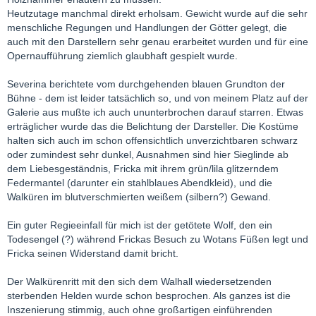
Heutzutage manchmal direkt erholsam. Gewicht wurde auf die sehr
menschliche Regungen und Handlungen der Götter gelegt, die
auch mit den Darstellern sehr genau erarbeitet wurden und für eine
Opernaufführung ziemlich glaubhaft gespielt wurde.
Severina berichtete vom durchgehenden blauen Grundton der
Bühne - dem ist leider tatsächlich so, und von meinem Platz auf der
Galerie aus mußte ich auch ununterbrochen darauf starren. Etwas
erträglicher wurde das die Belichtung der Darsteller. Die Kostüme
halten sich auch im schon offensichtlich unverzichtbaren schwarz
oder zumindest sehr dunkel, Ausnahmen sind hier Sieglinde ab
dem Liebesgeständnis, Fricka mit ihrem grün/lila glitzerndem
Federmantel (darunter ein stahlblaues Abendkleid), und die
Walküren im blutverschmierten weißem (silbern?) Gewand.
Ein guter Regieeinfall für mich ist der getötete Wolf, den ein
Todesengel (?) während Frickas Besuch zu Wotans Füßen legt und
Fricka seinen Widerstand damit bricht.
Der Walkürenritt mit den sich dem Walhall wiedersetzenden
sterbenden Helden wurde schon besprochen. Als ganzes ist die
Inszenierung stimmig, auch ohne großartigen einführenden