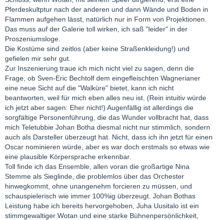
Pferdeskultptur nach der anderen und dann Wände und Boden in
Flammen aufgehen lässt, natürlich nur in Form von Projektionen.
Das muss auf der Galerie toll wirken, ich saß "leider" in der
Proszeniumsloge.
Die Kostüme sind zeitlos (aber keine Straßenkleidung!) und
gefielen mir sehr gut.
Zur Inszenierung traue ich mich nicht viel zu sagen, denn die
Frage, ob Sven-Eric Bechtolf dem eingefleischten Wagnerianer
eine neue Sicht auf die "Walküre" bietet, kann ich nicht
beantworten, weil für mich eben alles neu ist. (Rein intuitiv würde
ich jetzt aber sagen: Eher nicht!) Augenfällig ist allerdings die
sorgfältige Personenführung, die das Wunder vollbracht hat, dass
mich Teletubbie Johan Botha diesmal nicht nur stimmlich, sondern
auch als Darsteller überzeugt hat. Nicht, dass ich ihn jetzt für einen
Oscar nominieren würde, aber es war doch erstmals so etwas wie
eine plausible Körpersprache erkennbar.
Toll finde ich das Ensemble, allen voran die großartige Nina
Stemme als Sieglinde, die problemlos über das Orchester
hinwegkommt, ohne unangenehm forcieren zu müssen, und
schauspielerisch wie immer 100%ig überzeugt. Johan Bothas
Leistung habe ich bereits hervorgehoben, Juha Uusitalo ist ein
stimmgewaltiger Wotan und eine starke Bühnenpersönlichkeit,