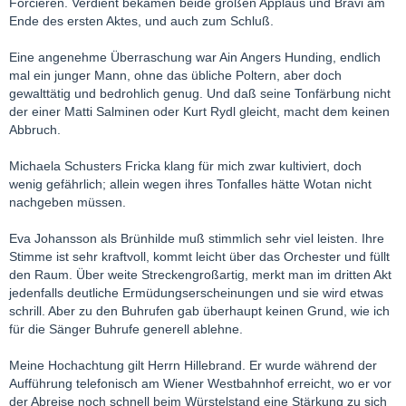
Forcieren. Verdient bekamen beide großen Applaus und Bravi am
Ende des ersten Aktes, und auch zum Schluß.
Eine angenehme Überraschung war Ain Angers Hunding, endlich
mal ein junger Mann, ohne das übliche Poltern, aber doch
gewalttätig und bedrohlich genug. Und daß seine Tonfärbung nicht
der einer Matti Salminen oder Kurt Rydl gleicht, macht dem keinen
Abbruch.
Michaela Schusters Fricka klang für mich zwar kultiviert, doch
wenig gefährlich; allein wegen ihres Tonfalles hätte Wotan nicht
nachgeben müssen.
Eva Johansson als Brünhilde muß stimmlich sehr viel leisten. Ihre
Stimme ist sehr kraftvoll, kommt leicht über das Orchester und füllt
den Raum. Über weite Streckengroßartig, merkt man im dritten Akt
jedenfalls deutliche Ermüdungserscheinungen und sie wird etwas
schrill. Aber zu den Buhrufen gab überhaupt keinen Grund, wie ich
für die Sänger Buhrufe generell ablehne.
Meine Hochachtung gilt Herrn Hillebrand. Er wurde während der
Aufführung telefonisch am Wiener Westbahnhof erreicht, wo er vor
der Abreise noch schnell beim Würstelstand eine Stärkung zu sich