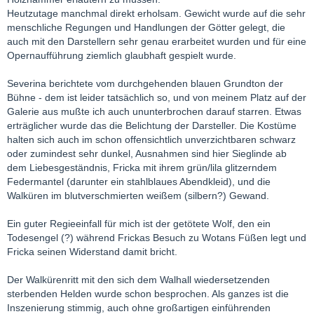
Heutzutage manchmal direkt erholsam. Gewicht wurde auf die sehr
menschliche Regungen und Handlungen der Götter gelegt, die
auch mit den Darstellern sehr genau erarbeitet wurden und für eine
Opernaufführung ziemlich glaubhaft gespielt wurde.
Severina berichtete vom durchgehenden blauen Grundton der
Bühne - dem ist leider tatsächlich so, und von meinem Platz auf der
Galerie aus mußte ich auch ununterbrochen darauf starren. Etwas
erträglicher wurde das die Belichtung der Darsteller. Die Kostüme
halten sich auch im schon offensichtlich unverzichtbaren schwarz
oder zumindest sehr dunkel, Ausnahmen sind hier Sieglinde ab
dem Liebesgeständnis, Fricka mit ihrem grün/lila glitzerndem
Federmantel (darunter ein stahlblaues Abendkleid), und die
Walküren im blutverschmierten weißem (silbern?) Gewand.
Ein guter Regieeinfall für mich ist der getötete Wolf, den ein
Todesengel (?) während Frickas Besuch zu Wotans Füßen legt und
Fricka seinen Widerstand damit bricht.
Der Walkürenritt mit den sich dem Walhall wiedersetzenden
sterbenden Helden wurde schon besprochen. Als ganzes ist die
Inszenierung stimmig, auch ohne großartigen einführenden