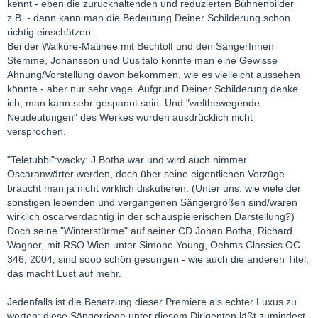
kennt - eben die zurückhaltenden und reduzierten Bühnenbilder
z.B. - dann kann man die Bedeutung Deiner Schilderung schon
richtig einschätzen.
Bei der Walküre-Matinee mit Bechtolf und den SängerInnen
Stemme, Johansson und Uusitalo konnte man eine Gewisse
Ahnung/Vorstellung davon bekommen, wie es vielleicht aussehen
könnte - aber nur sehr vage. Aufgrund Deiner Schilderung denke
ich, man kann sehr gespannt sein. Und "weltbewegende
Neudeutungen" des Werkes wurden ausdrücklich nicht
versprochen.
"Teletubbi":wacky: J.Botha war und wird auch nimmer
Oscaranwärter werden, doch über seine eigentlichen Vorzüge
braucht man ja nicht wirklich diskutieren. (Unter uns: wie viele der
sonstigen lebenden und vergangenen Sängergrößen sind/waren
wirklich oscarverdächtig in der schauspielerischen Darstellung?)
Doch seine "Winterstürme" auf seiner CD Johan Botha, Richard
Wagner, mit RSO Wien unter Simone Young, Oehms Classics OC
346, 2004, sind sooo schön gesungen - wie auch die anderen Titel,
das macht Lust auf mehr.
Jedenfalls ist die Besetzung dieser Premiere als echter Luxus zu
werten: diese Sängerriege unter diesem Dirigenten läßt zumindest