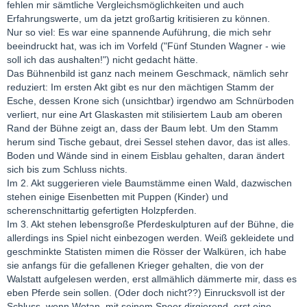
fehlen mir sämtliche Vergleichsmöglichkeiten und auch
Erfahrungswerte, um da jetzt großartig kritisieren zu können.
Nur so viel: Es war eine spannende Auführung, die mich sehr
beeindruckt hat, was ich im Vorfeld ("Fünf Stunden Wagner - wie
soll ich das aushalten!") nicht gedacht hätte.
Das Bühnenbild ist ganz nach meinem Geschmack, nämlich sehr
reduziert: Im ersten Akt gibt es nur den mächtigen Stamm der
Esche, dessen Krone sich (unsichtbar) irgendwo am Schnürboden
verliert, nur eine Art Glaskasten mit stilisiertem Laub am oberen
Rand der Bühne zeigt an, dass der Baum lebt. Um den Stamm
herum sind Tische gebaut, drei Sessel stehen davor, das ist alles.
Boden und Wände sind in einem Eisblau gehalten, daran ändert
sich bis zum Schluss nichts.
Im 2. Akt suggerieren viele Baumstämme einen Wald, dazwischen
stehen einige Eisenbetten mit Puppen (Kinder) und
scherenschnittartig gefertigten Holzpferden.
Im 3. Akt stehen lebensgroße Pferdeskulpturen auf der Bühne, die
allerdings ins Spiel nicht einbezogen werden. Weiß gekleidete und
geschminkte Statisten mimen die Rösser der Walküren, ich habe
sie anfangs für die gefallenen Krieger gehalten, die von der
Walstatt aufgelesen werden, erst allmählich dämmerte mir, dass es
eben Pferde sein sollen. (Oder doch nicht??) Einrucksvoll ist der
Schluss, wenn Wotan, mit seinem Speer dirgierend, erst eine