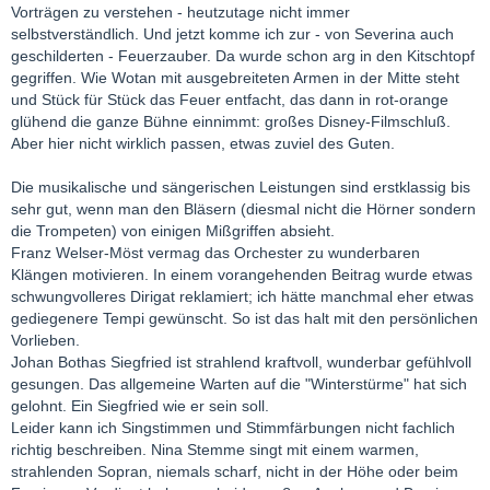
Vorträgen zu verstehen - heutzutage nicht immer
selbstverständlich. Und jetzt komme ich zur - von Severina auch
geschilderten - Feuerzauber. Da wurde schon arg in den Kitschtopf
gegriffen. Wie Wotan mit ausgebreiteten Armen in der Mitte steht
und Stück für Stück das Feuer entfacht, das dann in rot-orange
glühend die ganze Bühne einnimmt: großes Disney-Filmschluß.
Aber hier nicht wirklich passen, etwas zuviel des Guten.
Die musikalische und sängerischen Leistungen sind erstklassig bis
sehr gut, wenn man den Bläsern (diesmal nicht die Hörner sondern
die Trompeten) von einigen Mißgriffen absieht.
Franz Welser-Möst vermag das Orchester zu wunderbaren
Klängen motivieren. In einem vorangehenden Beitrag wurde etwas
schwungvolleres Dirigat reklamiert; ich hätte manchmal eher etwas
gediegenere Tempi gewünscht. So ist das halt mit den persönlichen
Vorlieben.
Johan Bothas Siegfried ist strahlend kraftvoll, wunderbar gefühlvoll
gesungen. Das allgemeine Warten auf die "Winterstürme" hat sich
gelohnt. Ein Siegfried wie er sein soll.
Leider kann ich Singstimmen und Stimmfärbungen nicht fachlich
richtig beschreiben. Nina Stemme singt mit einem warmen,
strahlenden Sopran, niemals scharf, nicht in der Höhe oder beim