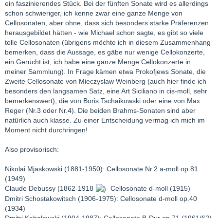
ein faszinierendes Stück. Bei der fünften Sonate wird es allerdings
schon schwieriger, ich kenne zwar eine ganze Menge von
Cellosonaten, aber ohne, dass sich besonders starke Präferenzen
herausgebildet hätten - wie Michael schon sagte, es gibt so viele
tolle Cellosonaten (übrigens möchte ich in diesem Zusammenhang
bemerken, dass die Aussage, es gäbe nur wenige Cellokonzerte,
ein Gerücht ist, ich habe eine ganze Menge Cellokonzerte in
meiner Sammlung). In Frage kämen etwa Prokofjews Sonate, die
Zweite Cellosonate von Mieczyslaw Weinberg (auch hier finde ich
besonders den langsamen Satz, eine Art Siciliano in cis-moll, sehr
bemerkenswert), die von Boris Tschaikowski oder eine von Max
Reger (Nr.3 oder Nr.4). Die beiden Brahms-Sonaten sind aber
natürlich auch klasse. Zu einer Entscheidung vermag ich mich im
Moment nicht durchringen!
Also provisorisch:
Nikolai Mjaskowski (1881-1950): Cellosonate Nr.2 a-moll op.81
(1949)
Claude Debussy (1862-1918
Cellosonate d-moll (1915)
Dmitri Schostakowitsch (1906-1975): Cellosonate d-moll op.40
(1934)