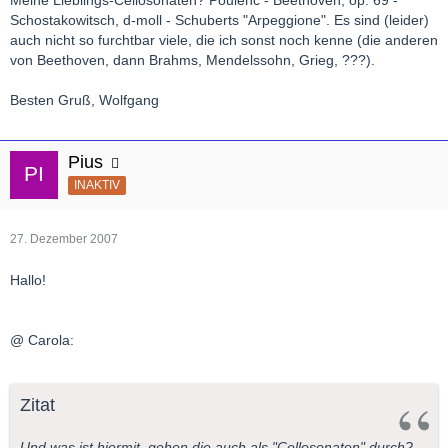
Schostakowitsch, d-moll - Schuberts "Arpeggione". Es sind (leider)
auch nicht so furchtbar viele, die ich sonst noch kenne (die anderen
von Beethoven, dann Brahms, Mendelssohn, Grieg, ???).
Besten Gruß, Wolfgang
Pius
INAKTIV
27. Dezember 2007
Hallo!
@ Carola:
Zitat
Und was ist hiermit, gehen die auch als "Cellosonaten" durch?