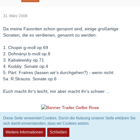
31. März 2008
Da meine Favoriten schon genannt sind, einige großartige
Sonaten, die es verdienen, genannt zu werden:
1. Chopin g-moll op.69
2. Dohnányi b-moll op.8
3. Kabalewsky op.71
4. Kodály: Sonate op.4
5. Pärt: Fratres (lassen wir's durchgehen?) - wenn nicht:
5a: R.Strauss: Sonate op.6
Euch macht ihr's leicht, mir aber macht ihr's schwer ...
Diese Seite verwendet Cookies. Durch die Nutzung unserer Seite erklären Sie
sich damit einverstanden, dass wir Cookies setzen.
Matthias Oberg
Weitere Informationen
Schließen
INAKTIV