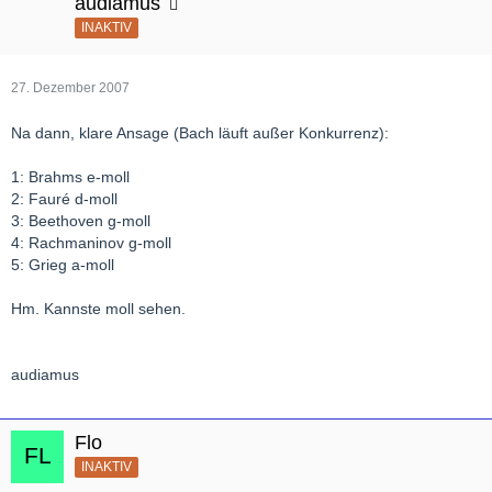
audiamus
INAKTIV
27. Dezember 2007
Na dann, klare Ansage (Bach läuft außer Konkurrenz):
1: Brahms e-moll
2: Fauré d-moll
3: Beethoven g-moll
4: Rachmaninov g-moll
5: Grieg a-moll
Hm. Kannste moll sehen.
audiamus
Flo
INAKTIV