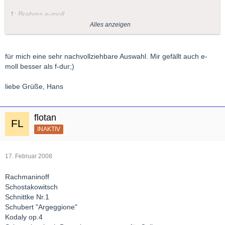
1: Brahms e-moll
2: Fauré d-moll
Alles anzeigen
3: Beethoven g-moll
4: Rachmaninov g-moll
5: Grieg a-moll
für mich eine sehr nachvollziehbare Auswahl. Mir gefällt auch e-
moll besser als f-dur;)
Hm. Kannste moll sehen.
liebe Grüße, Hans
audiamus
flotan
INAKTIV
17. Februar 2008
Rachmaninoff
Schostakowitsch
Schnittke Nr.1
Schubert "Argeggione"
Kodaly op.4