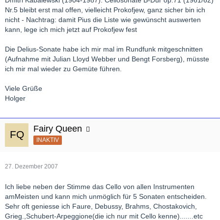
Dmitri Kabalewski (1904-1987): Cellosonate B-Dur op.71 (1961/62)
Nr.5 bleibt erst mal offen, vielleicht Prokofjew, ganz sicher bin ich
nicht - Nachtrag: damit Pius die Liste wie gewünscht auswerten
kann, lege ich mich jetzt auf Prokofjew fest
Die Delius-Sonate habe ich mir mal im Rundfunk mitgeschnitten
(Aufnahme mit Julian Lloyd Webber und Bengt Forsberg), müsste
ich mir mal wieder zu Gemüte führen.
Viele Grüße
Holger
Fairy Queen
INAKTIV
27. Dezember 2007
Ich liebe neben der Stimme das Cello von allen Instrumenten
amMeisten und kann mich unmöglich für 5 Sonaten entscheiden.
Sehr oft geniesse ich Faure, Debussy, Brahms, Chostakovich,
Grieg.,Schubert-Arpeggione(die ich nur mit Cello kenne).......etc